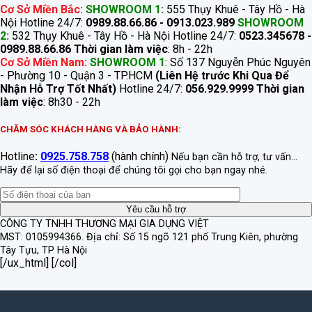
Cơ Sở Miền Bắc:
SHOWROOM 1:
555 Thụy Khuê - Tây Hồ - Hà
Nội Hotline 24/7:
0989.88.66.86 - 0913.023.989
SHOWROOM
2:
532 Thụy Khuê - Tây Hồ - Hà Nội Hotline 24/7:
0523.345678 -
0989.88.66.86
Thời gian làm việc
: 8h - 22h
Cơ Sở Miền Nam:
SHOWROOM 1
: Số 137 Nguyễn Phúc Nguyên
- Phường 10 - Quận 3 - TP.HCM
(Liên Hệ trước Khi Qua Để
Nhận Hỗ Trợ Tốt Nhất)
Hotline 24/7:
056.929.9999
Thời gian
làm việc
: 8h30 - 22h
CHĂM SÓC KHÁCH HÀNG VÀ BẢO HÀNH:
Hotline
:
0925.758.758
(hành chính)
Nếu bạn cần hỗ trợ, tư vấn...
Hãy để lại số điện thoại để chúng tôi gọi cho bạn ngay nhé.
CÔNG TY TNHH THƯƠNG MẠI GIA DỤNG VIỆT
MST: 0105994366.
Địa chỉ: Số 15 ngõ 121 phố Trung Kiên, phường
Tây Tựu, TP Hà Nội
[/ux_html] [/col]