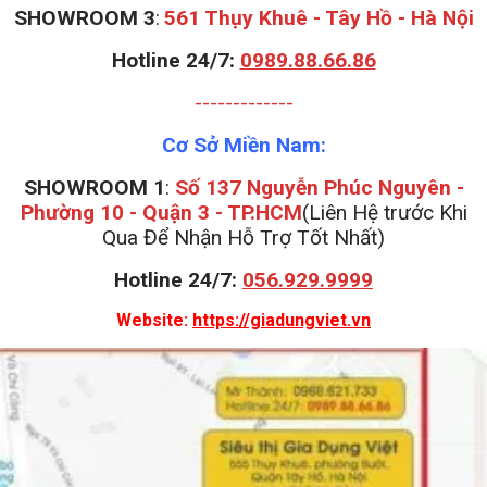
S
HOWROOM 3
:
561 Thụy Khuê - Tây Hồ - Hà Nội
Hotline 24/7:
0989.88.66.86
-------------
Cơ Sở Miền Nam:
SHOWROOM 1
:
Số 137 Nguyễn Phúc Nguyên -
Phường 10 - Quận 3 - TP.HCM
(Liên Hệ trước Khi
Qua Để Nhận Hỗ Trợ Tốt Nhất)
Hotline 24/7:
056.929.9999
Website:
https://giadungviet.vn