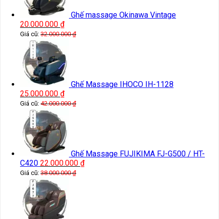
Ghế massage Okinawa Vintage
20.000.000
₫
Giá cũ:
32.000.000
₫
Ghế Massage IHOCO IH-1128
25.000.000
₫
Giá cũ:
42.000.000
₫
Ghế Massage FUJIKIMA FJ-G500 / HT-
C420
22.000.000
₫
Giá cũ:
38.000.000
₫