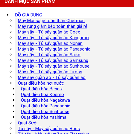
DANH MỤC SẢN PHẨM
ĐỒ GIA DỤNG
Máy Massage toàn thân Chefman
Máy rung giảm béo toàn thân giá rẻ
Máy sấy - Tủ sấy quần áo Coex
Máy sấy - Tủ sấy quần áo Kangaroo
Máy sấy - Tủ sấy quần áo Nonan
Máy sấy - Tủ sấy quần áo Panasonic
Máy sấy - Tủ sấy quần áo Saiko
Máy sấy - Tủ sấy quần áo Samsung
Máy sấy - Tủ sấy quần áo Sunhouse
Máy sấy - Tủ sấy quần áo Tiross
Máy sấy quần áo - Tủ sấy quần áo
Quạt điều hòa hơi nước
Quạt điều hòa Bennix
Quạt điều hòa Kosmo
Quạt điều hòa Nagakawa
Quạt điều hòa Panasonic
Quạt điều hòa Sunhouse
Quạt điều hòa Yashima
Quạt Sưởi
Tủ sấy - Máy sấy quần áo Boss