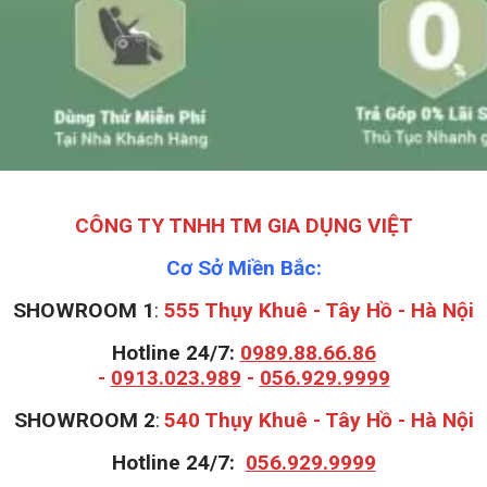
CÔNG TY TNHH TM GIA DỤNG VIỆT
Cơ Sở Miền Bắc:
SHOWROOM 1
:
555 Thụy Khuê - Tây Hồ - Hà Nội
Hotline 24/7:
0989.88.66.86
-
0913.023.989
-
056.929.9999
S
HOWROOM 2
:
540 Thụy Khuê - Tây Hồ - Hà Nội
Hotline 24/7:
056.929.9999