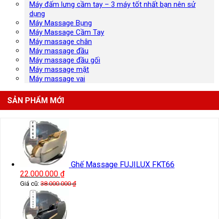
Máy đấm lưng cầm tay – 3 máy tốt nhất bạn nên sử
dụng
Máy Massage Bụng
Máy Massage Cầm Tay
Máy massage chân
Máy massage đầu
Máy massage đầu gối
Máy massage mặt
Máy massage vai
SẢN PHẨM MỚI
Ghế Massage FUJILUX FKT66
22.000.000
₫
Giá cũ:
38.000.000
₫