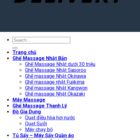
Search
for:
Trang chủ
Ghế Massage Nhật Bản
Ghế Massage Nhật dưới 30 triệu
Ghế Massage Nhật Saporoo
Ghế massage Nhật Okinawa
Ghế massage nhật Fujikima
Ghế massage Nhật Kangwon
Ghế massage Nhật Okazaki
Máy Massage
Ghế Massage Thanh Lý
Đồ Gia Dụng
Quạt điều hòa hơi nước
Quạt Sưởi
Máy chạy bộ
Tủ Sấy – Máy Sấy Quần áo