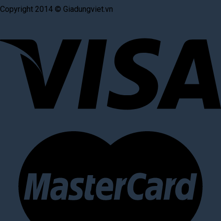
Copyright 2014 © Giadungviet.vn