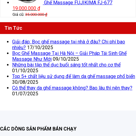
Ghế Massage FUJIKIMA FJ-677
19.000.000
₫
Giá cũ:
35.000.000
₫
Tin Tức
Giải đáp: Bọc ghế massage tại nhà ở đâu? Chi phí bao
nhiêu?
17/10/2025
Bọc Ghế Massage Tại Hà Nội – Giải Pháp Tái Sinh Ghế
Massage Như Mới
09/10/2025
Những bài tập thể dục buổi sáng tốt nhất cho cơ thể
01/10/2025
Top 5+ chất liệu sử dụng để làm da ghế massage phổ biến
30/08/2025
Có thể thay da ghế massage không? Bao lâu thì nên thay?
01/07/2025
CÁC DÒNG SẢN PHẨM BÁN CHẠY