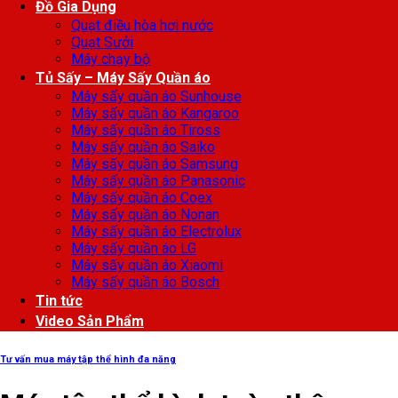
Đồ Gia Dụng
Quạt điều hòa hơi nước
Quạt Sưởi
Máy chạy bộ
Tủ Sấy – Máy Sấy Quần áo
Máy sấy quần áo Sunhouse
Máy sấy quần áo Kangaroo
Máy sấy quần áo Tiross
Máy sấy quần áo Saiko
Máy sấy quần áo Samsung
Máy sấy quần áo Panasonic
Máy sấy quần áo Coex
Máy sấy quần áo Nonan
Máy sấy quần áo Electrolux
Máy sấy quần áo LG
Máy sấy quần áo Xiaomi
Máy sấy quần áo Bosch
Tin tức
Video Sản Phẩm
Tư vấn mua máy tập thể hình đa năng