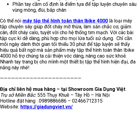
Phần tay cầm cố định là điểm tựa để tập luyện chuyên sâu
vùng mông, đùi, bắp chân
Có thể nói
máy tập thể hình toàn thân Ibike 4000
là loại máy
tập chuyên sây giúp đốt cháy mỡ thừa, làm săn chắc cơ, giảm
cân, đốt cháy calo, tuyệt vời cho hệ thống tim mạch. Với các bài
tập cực kì dễ dàng, phù hợp cho mọi lứa tuổi sử dụng. Chỉ cần
mỗi ngày dành thời gian tối thiểu 30 phút để tập luyện sẽ thấy
hiệu quả bất ngờ mà sản phẩm máy tập thể hình toàn thân Ibike
4000 hỗ trợ chúng ta cải thiện vóc dáng, nâng cao sức khoẻ.
Nhanh tay trang bị cho mình một thiết bị tập thể hình hiện đại, đa
năng này nhé!
——————————————————————
Địa chỉ liên hệ mua hàng – tại Showroom Gia Dụng Việt
Trụ sở Miền Bắc
: 555 Thụy Khuê – Tây Hồ – Hà Nội
Hotline đặt hàng : 0989886686 – 02466712315
Website:
https://giadungviet.vn/