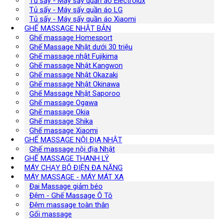
Tủ sấy - Máy sấy quần áo Electrolux
Tủ sấy - Máy sấy quần áo LG
Tủ sấy - Máy sấy quần áo Xiaomi
GHẾ MASSAGE NHẬT BẢN
Ghế massage Homesport
Ghế Massage Nhật dưới 30 triệu
Ghế massage nhật Fujikima
Ghế massage Nhật Kangwon
Ghế massage Nhật Okazaki
Ghế massage Nhật Okinawa
Ghế Massage Nhật Saporoo
Ghế massage Ogawa
Ghế massage Okia
Ghế massage Shika
Ghế massage Xiaomi
GHẾ MASSAGE NỘI ĐỊA NHẬT
Ghế massage nội địa Nhật
GHẾ MASSAGE THANH LÝ
MÁY CHẠY BỘ ĐIỆN ĐA NĂNG
MÁY MASSAGE - MÁY MÁT XA
Đai Massage giảm béo
Đệm - Ghế Massage Ô Tô
Đệm massage toàn thân
Gối massage