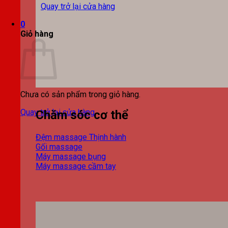
Quay trở lại cửa hàng
0
Giỏ hàng
Chưa có sản phẩm trong giỏ hàng.
Quay trở lại cửa hàng
Chăm sóc cơ thể
Đệm massage
Gối massage
Máy massage bụng
Máy massage cầm tay