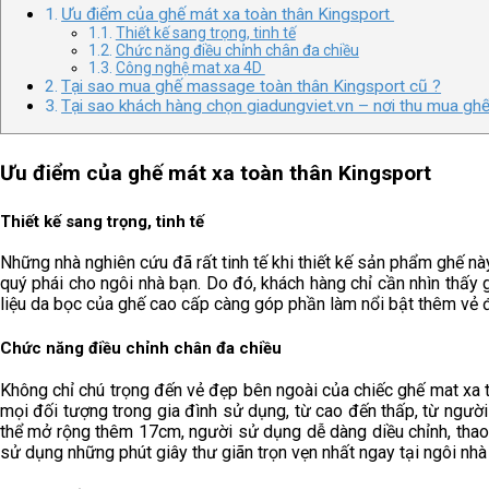
Ưu điểm của ghế mát xa toàn thân Kingsport
Thiết kế sang trọng, tinh tế
Chức năng điều chỉnh chân đa chiều
Công nghệ mat xa 4D
Tại sao mua ghế massage toàn thân Kingsport cũ ?
Tại sao khách hàng chọn giadungviet.vn – nơi thu mua gh
Ưu điểm của ghế mát xa toàn thân Kingsport
Thiết kế sang trọng, tinh tế
Những nhà nghiên cứu đã rất tinh tế khi thiết kế sản phẩm ghế này
quý phái cho ngôi nhà bạn. Do đó, khách hàng chỉ cần nhìn thấy g
liệu da bọc của ghế cao cấp càng góp phần làm nổi bật thêm vẻ đ
Chức năng điều chỉnh chân đa chiều
Không chỉ chú trọng đến vẻ đẹp bên ngoài của chiếc ghế mat xa 
mọi đối tượng trong gia đình sử dụng, từ cao đến thấp, từ ngườ
thể mở rộng thêm 17cm, người sử dụng dễ dàng diều chỉnh, thao 
sử dụng những phút giây thư giãn trọn vẹn nhất ngay tại ngôi nhà