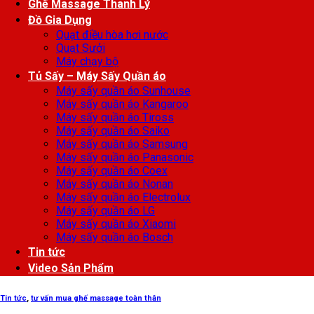
Ghế Massage Thanh Lý
Đồ Gia Dụng
Quạt điều hòa hơi nước
Quạt Sưởi
Máy chạy bộ
Tủ Sấy – Máy Sấy Quần áo
Máy sấy quần áo Sunhouse
Máy sấy quần áo Kangaroo
Máy sấy quần áo Tiross
Máy sấy quần áo Saiko
Máy sấy quần áo Samsung
Máy sấy quần áo Panasonic
Máy sấy quần áo Coex
Máy sấy quần áo Nonan
Máy sấy quần áo Electrolux
Máy sấy quần áo LG
Máy sấy quần áo Xiaomi
Máy sấy quần áo Bosch
Tin tức
Video Sản Phẩm
Tin tức
,
tư vấn mua ghế massage toàn thân