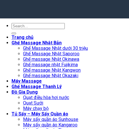
Search
for:
Trang chủ
Ghế Massage Nhật Bản
Ghế Massage Nhật dưới 30 triệu
Ghế Massage Nhật Saporoo
Ghế massage Nhật Okinawa
Ghế massage nhật Fujikima
Ghế massage Nhật Kangwon
Ghế massage Nhật Okazaki
Máy Massage
Ghế Massage Thanh Lý
Đồ Gia Dụng
Quạt điều hòa hơi nước
Quạt Sưởi
Máy chạy bộ
Tủ Sấy – Máy Sấy Quần áo
Máy sấy quần áo Sunhouse
Máy sấy quần áo Kangaroo