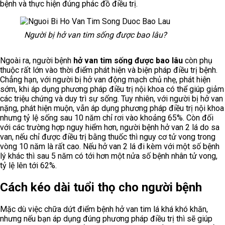
bệnh và thực hiện đúng phác đồ điều trị.
Người bị hở van tim sống được bao lâu?
Ngoài ra, người bệnh
hở van tim sống được bao lâu
còn phụ
thuộc rất lớn vào thời điểm phát hiện và biện pháp điều trị bệnh.
Chẳng hạn, với người bị hở van động mạch chủ nhẹ, phát hiện
sớm, khi áp dụng phương pháp điều trị nội khoa có thể giúp giảm
các triệu chứng và duy trì sự sống. Tuy nhiên, với người bị hở van
nặng, phát hiện muộn, vẫn áp dụng phương pháp điều trị nội khoa
nhưng tỷ lệ sống sau 10 năm chỉ rơi vào khoảng 65%. Còn đối
với các trường hợp nguy hiểm hơn, người bệnh hở van 2 lá do sa
van, nếu chỉ được điều trị bằng thuốc thì nguy cơ tử vong trong
vòng 10 năm là rất cao. Nếu hở van 2 lá đi kèm với một số bệnh
lý khác thì sau 5 năm có tới hơn một nửa số bệnh nhân tử vong,
tỷ lệ lên tới 62%.
Cách kéo dài tuổi thọ cho người bệnh
Mặc dù việc chữa dứt điểm bệnh hở van tim lá khá khó khăn,
nhưng nếu bạn áp dụng đúng phương pháp điều trị thì sẽ giúp