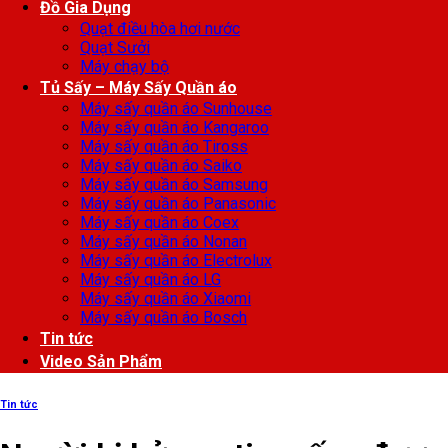
Đồ Gia Dụng
Quạt điều hòa hơi nước
Quạt Sưởi
Máy chạy bộ
Tủ Sấy – Máy Sấy Quần áo
Máy sấy quần áo Sunhouse
Máy sấy quần áo Kangaroo
Máy sấy quần áo Tiross
Máy sấy quần áo Saiko
Máy sấy quần áo Samsung
Máy sấy quần áo Panasonic
Máy sấy quần áo Coex
Máy sấy quần áo Nonan
Máy sấy quần áo Electrolux
Máy sấy quần áo LG
Máy sấy quần áo Xiaomi
Máy sấy quần áo Bosch
Tin tức
Video Sản Phẩm
Tin tức