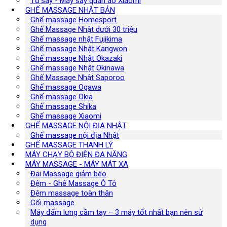
Tủ sấy - Máy sấy quần áo Xiaomi
GHẾ MASSAGE NHẬT BẢN
Ghế massage Homesport
Ghế Massage Nhật dưới 30 triệu
Ghế massage nhật Fujikima
Ghế massage Nhật Kangwon
Ghế massage Nhật Okazaki
Ghế massage Nhật Okinawa
Ghế Massage Nhật Saporoo
Ghế massage Ogawa
Ghế massage Okia
Ghế massage Shika
Ghế massage Xiaomi
GHẾ MASSAGE NỘI ĐỊA NHẬT
Ghế massage nội địa Nhật
GHẾ MASSAGE THANH LÝ
MÁY CHẠY BỘ ĐIỆN ĐA NĂNG
MÁY MASSAGE - MÁY MÁT XA
Đai Massage giảm béo
Đệm - Ghế Massage Ô Tô
Đệm massage toàn thân
Gối massage
Máy đấm lưng cầm tay – 3 máy tốt nhất bạn nên sử
dụng