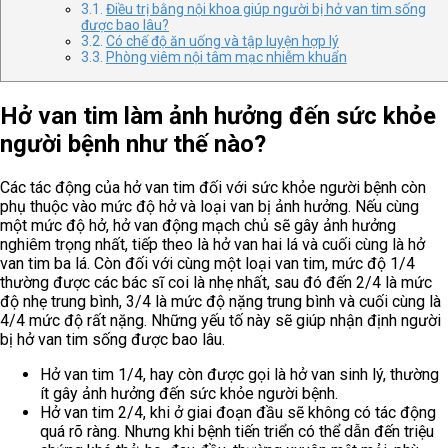
Điều trị bằng nội khoa giúp người bị hở van tim sống
được bao lâu?
Có chế độ ăn uống và tập luyện hợp lý
Phòng viêm nội tâm mạc nhiễm khuẩn
Hở van tim làm ảnh hưởng đến sức khỏe
người bệnh như thế nào?
Các tác động của hở van tim đối với sức khỏe người bệnh còn
phụ thuộc vào mức độ hở và loại van bị ảnh hưởng. Nếu cùng
một mức độ hở, hở van động mạch chủ sẽ gây ảnh hưởng
nghiêm trọng nhất, tiếp theo là hở van hai lá và cuối cùng là hở
van tim ba lá. Còn đối với cùng một loại van tim, mức độ 1/4
thường được các bác sĩ coi là nhẹ nhất, sau đó đến 2/4 là mức
độ nhẹ trung bình, 3/4 là mức độ nặng trung bình và cuối cùng là
4/4 mức độ rất nặng. Những yếu tố này sẽ giúp nhận định người
bị hở van tim sống được bao lâu.
Hở van tim 1/4, hay còn được gọi là hở van sinh lý, thường
ít gây ảnh hưởng đến sức khỏe người bệnh.
Hở van tim 2/4, khi ở giai đoạn đầu sẽ không có tác động
quá rõ ràng. Nhưng khi bệnh tiến triển có thể dẫn đến triệu