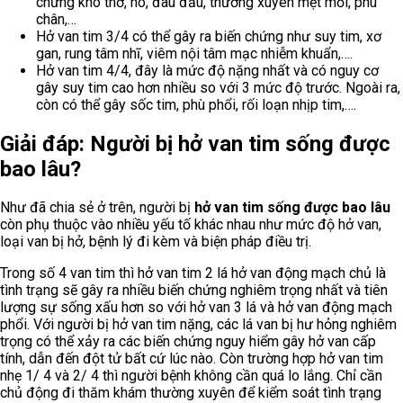
chứng khó thở, ho, đau đầu, thường xuyên mệt mỏi, phù
chân,…
Hở van tim 3/4 có thể gây ra biến chứng như suy tim, xơ
gan, rung tâm nhĩ, viêm nội tâm mạc nhiễm khuẩn,….
Hở van tim 4/4, đây là mức độ nặng nhất và có nguy cơ
gây suy tim cao hơn nhiều so với 3 mức độ trước. Ngoài ra,
còn có thể gây sốc tim, phù phổi, rối loạn nhịp tim,….
Giải đáp: Người bị hở van tim sống được
bao lâu?
Như đã chia sẻ ở trên, người bị
hở van tim sống được bao lâu
còn phụ thuộc vào nhiều yếu tố khác nhau như mức độ hở van,
loại van bị hở, bệnh lý đi kèm và biện pháp điều trị.
Trong số 4 van tim thì hở van tim 2 lá hở van động mạch chủ là
tình trạng sẽ gây ra nhiều biến chứng nghiêm trọng nhất và tiên
lượng sự sống xấu hơn so với hở van 3 lá và hở van động mạch
phổi. Với người bị hở van tim nặng, các lá van bị hư hỏng nghiêm
trọng có thể xảy ra các biến chứng nguy hiểm gây hở van cấp
tính, dẫn đến đột tử bất cứ lúc nào. Còn trường hợp hở van tim
nhẹ 1/ 4 và 2/ 4 thì người bệnh không cần quá lo lắng. Chỉ cần
chủ động đi thăm khám thường xuyên để kiểm soát tình trạng