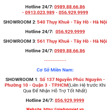
Hotline 24/7:
0989.88.66.86
-
0913.023.989
-
056.929.9999
S
HOWROOM 2
:
540 Thụy Khuê - Tây Hồ - Hà Nội
Hotline 24/7:
056.929.9999
S
HOWROOM 3
:
561 Thụy Khuê - Tây Hồ - Hà Nội
Hotline 24/7:
0989.88.66.86
-------------
Cơ Sở Miền Nam:
SHOWROOM 1
:
Số 137 Nguyễn Phúc Nguyên -
Phường 10 - Quận 3 - TP.HCM
(Liên Hệ trước Khi
Qua Để Nhận Hỗ Trợ Tốt Nhất)
Hotline 24/7:
056.929.9999
Website:
https://giadungviet.vn