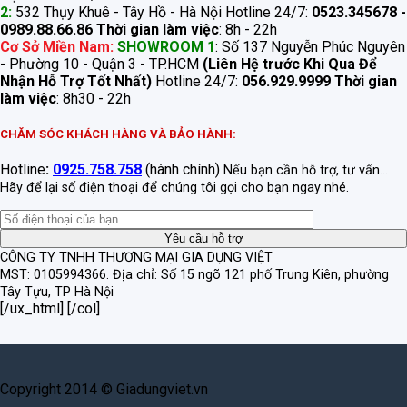
2:
532 Thụy Khuê - Tây Hồ - Hà Nội Hotline 24/7:
0523.345678 -
0989.88.66.86
Thời gian làm việc
: 8h - 22h
Cơ Sở Miền Nam:
SHOWROOM 1
: Số 137 Nguyễn Phúc Nguyên
- Phường 10 - Quận 3 - TP.HCM
(Liên Hệ trước Khi Qua Để
Nhận Hỗ Trợ Tốt Nhất)
Hotline 24/7:
056.929.9999
Thời gian
làm việc
: 8h30 - 22h
CHĂM SÓC KHÁCH HÀNG VÀ BẢO HÀNH:
Hotline
:
0925.758.758
(hành chính)
Nếu bạn cần hỗ trợ, tư vấn...
Hãy để lại số điện thoại để chúng tôi gọi cho bạn ngay nhé.
CÔNG TY TNHH THƯƠNG MẠI GIA DỤNG VIỆT
MST: 0105994366.
Địa chỉ: Số 15 ngõ 121 phố Trung Kiên, phường
Tây Tựu, TP Hà Nội
[/ux_html] [/col]
Copyright 2014 © Giadungviet.vn