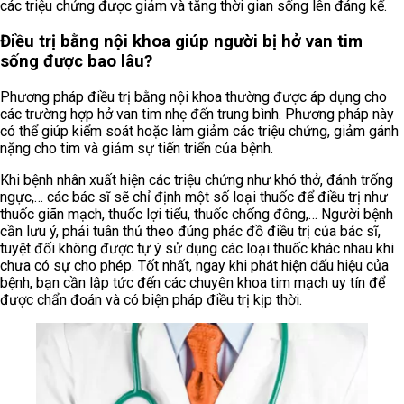
các triệu chứng được giảm và tăng thời gian sống lên đáng kể.
Điều trị bằng nội khoa giúp người bị hở van tim
sống được bao lâu?
Phương pháp điều trị bằng nội khoa thường được áp dụng cho
các trường hợp hở van tim nhẹ đến trung bình. Phương pháp này
có thể giúp kiểm soát hoặc làm giảm các triệu chứng, giảm gánh
nặng cho tim và giảm sự tiến triển của bệnh.
Khi bệnh nhân xuất hiện các triệu chứng như khó thở, đánh trống
ngực,… các bác sĩ sẽ chỉ định một số loại thuốc để điều trị như
thuốc giãn mạch, thuốc lợi tiểu, thuốc chống đông,… Người bệnh
cần lưu ý, phải tuân thủ theo đúng phác đồ điều trị của bác sĩ,
tuyệt đối không được tự ý sử dụng các loại thuốc khác nhau khi
chưa có sự cho phép. Tốt nhất, ngay khi phát hiện dấu hiệu của
bệnh, bạn cần lập tức đến các chuyên khoa tim mạch uy tín để
được chẩn đoán và có biện pháp điều trị kịp thời.