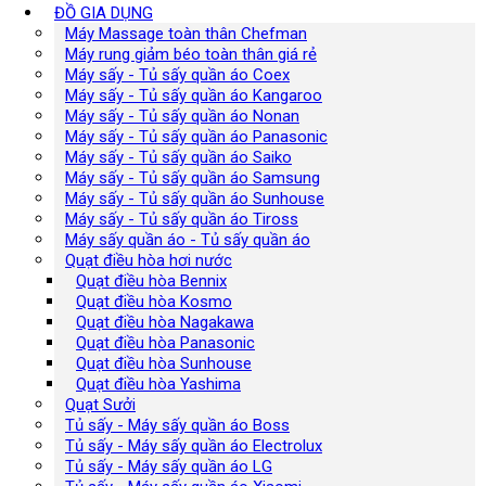
ĐỒ GIA DỤNG
Máy Massage toàn thân Chefman
Máy rung giảm béo toàn thân giá rẻ
Máy sấy - Tủ sấy quần áo Coex
Máy sấy - Tủ sấy quần áo Kangaroo
Máy sấy - Tủ sấy quần áo Nonan
Máy sấy - Tủ sấy quần áo Panasonic
Máy sấy - Tủ sấy quần áo Saiko
Máy sấy - Tủ sấy quần áo Samsung
Máy sấy - Tủ sấy quần áo Sunhouse
Máy sấy - Tủ sấy quần áo Tiross
Máy sấy quần áo - Tủ sấy quần áo
Quạt điều hòa hơi nước
Quạt điều hòa Bennix
Quạt điều hòa Kosmo
Quạt điều hòa Nagakawa
Quạt điều hòa Panasonic
Quạt điều hòa Sunhouse
Quạt điều hòa Yashima
Quạt Sưởi
Tủ sấy - Máy sấy quần áo Boss
Tủ sấy - Máy sấy quần áo Electrolux
Tủ sấy - Máy sấy quần áo LG