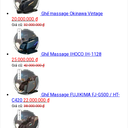
Ghế massage Okinawa Vintage
20.000.000
₫
Giá cũ:
32.000.000
₫
Ghế Massage IHOCO IH-1128
25.000.000
₫
Giá cũ:
42.000.000
₫
Ghế Massage FUJIKIMA FJ-G500 / HT-
C420
22.000.000
₫
Giá cũ:
38.000.000
₫