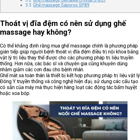
Ghế massage Saporoo SP89
Thoát vị đĩa đệm có nên sử dụng ghế
massage hay không?
Có thể khẳng định rằng mua ghế massage chính là phương pháp
gián tiếp giúp người bệnh thoát vị đĩa đệm điều trị nội khoa bằng
vật lý trị liệu thay thế được cho các phương pháp trị liệu truyền
thống. Hơn nữa, các bác sĩ và chuyên gia cũng khuyên dùng
nhằm giảm các cơn đau cho bệnh nhân.
Ghế mát xa toàn thân là thiết bị kết hợp phương pháp trị liệu vật lý
Đông Y truyền thống và công nghệ hiện đại, sử dụng các cấu tạo
có sẵn của máy mà thực hiện hàng loạt các động tác bấm huyệt
hoặc xoa bóp.