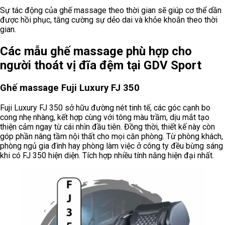
Sự tác động của ghế massage theo thời gian sẽ giúp cơ thể dần
được hồi phục, tăng cường sự dẻo dai và khỏe khoắn theo thời
gian.
Các mẫu ghế massage phù hợp cho
người thoát vị đĩa đệm tại GDV Sport
Ghế massage Fuji Luxury FJ 350
Fuji Luxury FJ 350 sở hữu đường nét tinh tế, các góc cạnh bo
cong nhẹ nhàng, kết hợp cùng với tông màu trầm, dịu mắt tạo
thiện cảm ngay từ cái nhìn đầu tiên. Đồng thời, thiết kế này còn
góp phần nâng tầm nội thất cho mọi căn phòng. Từ phòng khách,
phòng ngủ gia đình hay phòng làm việc ở công ty đều bừng sáng
khi có FJ 350 hiện diện. Tích hợp nhiều tính năng hiện đại nhất.