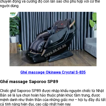
chuyển động và cường độ con lăn sao cho phù hợp với cơ thể
người dùng.
Ghế massage Okinawa Crystal S-835
Ghế massage Saporoo SP89
Chiếc ghế Saporoo SP89 được nhập khẩu nguyên chiếc từ Nhật
Bản sẽ là lựa chọn hoàn hảo thuộc phân khúc tầm trung, được
mệnh danh như thiên thần của những giấc mơ – hội tụ đầy đủ tất
cả tính năng hiện đại, cao cấp nhất hiện nay.