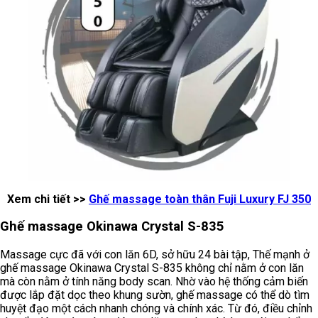
Xem chi tiết >>
Ghế massage toàn thân Fuji Luxury FJ 350
Ghế massage Okinawa Crystal S-835
Massage cực đã với con lăn 6D, sở hữu 24 bài tập, Thế mạnh ở
ghế massage Okinawa Crystal S-835 không chỉ nằm ở con lăn
mà còn nằm ở tính năng body scan. Nhờ vào hệ thống cảm biến
được lắp đặt dọc theo khung sườn, ghế massage có thể dò tìm
huyệt đạo một cách nhanh chóng và chính xác. Từ đó, điều chỉnh