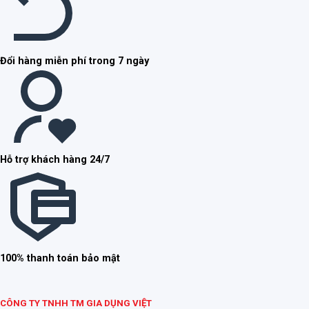
Đổi hàng miễn phí trong 7 ngày
Hỗ trợ khách hàng 24/7
100% thanh toán bảo mật
CÔNG TY TNHH TM GIA DỤNG VIỆT