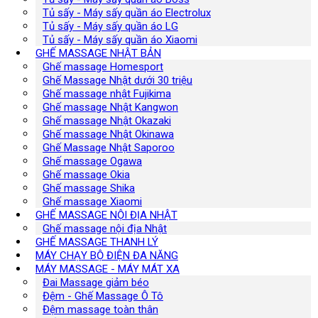
Tủ sấy - Máy sấy quần áo Electrolux
Tủ sấy - Máy sấy quần áo LG
Tủ sấy - Máy sấy quần áo Xiaomi
GHẾ MASSAGE NHẬT BẢN
Ghế massage Homesport
Ghế Massage Nhật dưới 30 triệu
Ghế massage nhật Fujikima
Ghế massage Nhật Kangwon
Ghế massage Nhật Okazaki
Ghế massage Nhật Okinawa
Ghế Massage Nhật Saporoo
Ghế massage Ogawa
Ghế massage Okia
Ghế massage Shika
Ghế massage Xiaomi
GHẾ MASSAGE NỘI ĐỊA NHẬT
Ghế massage nội địa Nhật
GHẾ MASSAGE THANH LÝ
MÁY CHẠY BỘ ĐIỆN ĐA NĂNG
MÁY MASSAGE - MÁY MÁT XA
Đai Massage giảm béo
Đệm - Ghế Massage Ô Tô
Đệm massage toàn thân