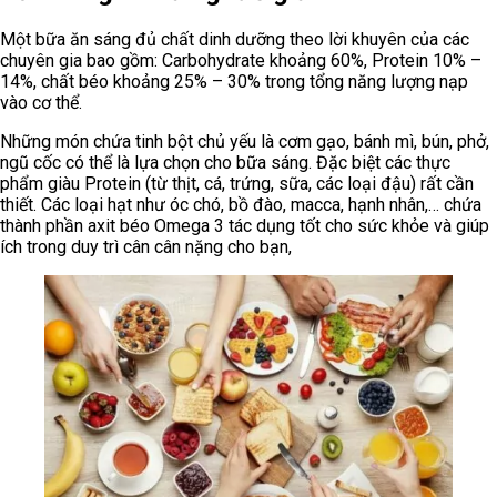
Một bữa ăn sáng đủ chất dinh dưỡng theo lời khuyên của các
chuyên gia bao gồm: Carbohydrate khoảng 60%, Protein 10% –
14%, chất béo khoảng 25% – 30% trong tổng năng lượng nạp
vào cơ thể.
Những món chứa tinh bột chủ yếu là cơm gạo, bánh mì, bún, phở,
ngũ cốc có thể là lựa chọn cho bữa sáng. Đặc biệt các thực
phẩm giàu Protein (từ thịt, cá, trứng, sữa, các loại đậu) rất cần
thiết. Các loại hạt như óc chó, bồ đào, macca, hạnh nhân,… chứa
thành phần axit béo Omega 3 tác dụng tốt cho sức khỏe và giúp
ích trong duy trì cân cân nặng cho bạn,