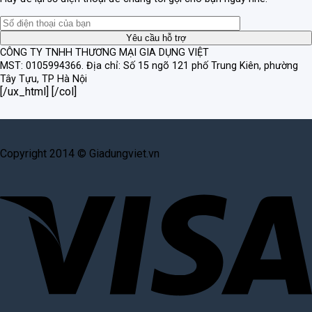
CÔNG TY TNHH THƯƠNG MẠI GIA DỤNG VIỆT
MST: 0105994366.
Địa chỉ: Số 15 ngõ 121 phố Trung Kiên, phường
Tây Tựu, TP Hà Nội
[/ux_html] [/col]
Copyright 2014 © Giadungviet.vn