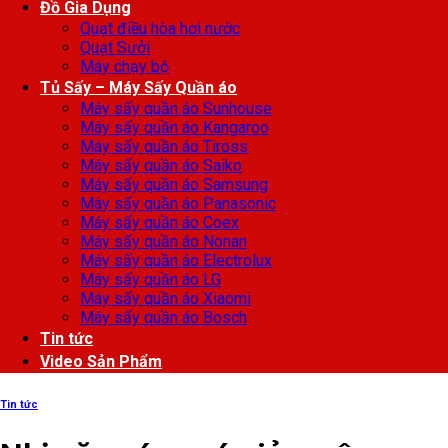
Đồ Gia Dụng
Quạt điều hòa hơi nước
Quạt Sưởi
Máy chạy bộ
Tủ Sấy – Máy Sấy Quần áo
Máy sấy quần áo Sunhouse
Máy sấy quần áo Kangaroo
Máy sấy quần áo Tiross
Máy sấy quần áo Saiko
Máy sấy quần áo Samsung
Máy sấy quần áo Panasonic
Máy sấy quần áo Coex
Máy sấy quần áo Nonan
Máy sấy quần áo Electrolux
Máy sấy quần áo LG
Máy sấy quần áo Xiaomi
Máy sấy quần áo Bosch
Tin tức
Video Sản Phẩm
Tin tức