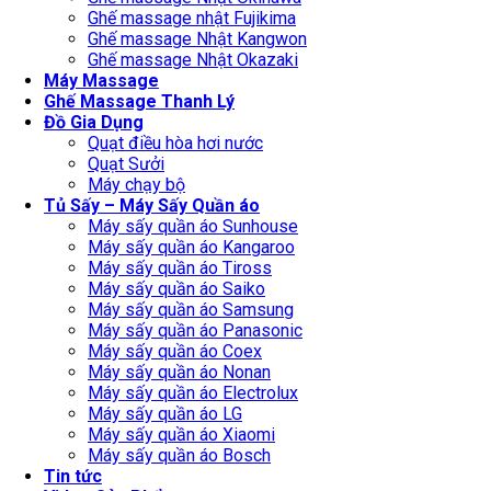
Ghế massage nhật Fujikima
Ghế massage Nhật Kangwon
Ghế massage Nhật Okazaki
Máy Massage
Ghế Massage Thanh Lý
Đồ Gia Dụng
Quạt điều hòa hơi nước
Quạt Sưởi
Máy chạy bộ
Tủ Sấy – Máy Sấy Quần áo
Máy sấy quần áo Sunhouse
Máy sấy quần áo Kangaroo
Máy sấy quần áo Tiross
Máy sấy quần áo Saiko
Máy sấy quần áo Samsung
Máy sấy quần áo Panasonic
Máy sấy quần áo Coex
Máy sấy quần áo Nonan
Máy sấy quần áo Electrolux
Máy sấy quần áo LG
Máy sấy quần áo Xiaomi
Máy sấy quần áo Bosch
Tin tức