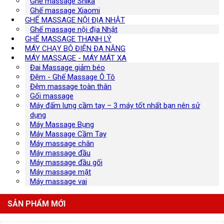
Ghế massage Shika
Ghế massage Xiaomi
GHẾ MASSAGE NỘI ĐỊA NHẬT
Ghế massage nội địa Nhật
GHẾ MASSAGE THANH LÝ
MÁY CHẠY BỘ ĐIỆN ĐA NĂNG
MÁY MASSAGE - MÁY MÁT XA
Đai Massage giảm béo
Đệm - Ghế Massage Ô Tô
Đệm massage toàn thân
Gối massage
Máy đấm lưng cầm tay – 3 máy tốt nhất bạn nên sử
dụng
Máy Massage Bụng
Máy Massage Cầm Tay
Máy massage chân
Máy massage đầu
Máy massage đầu gối
Máy massage mặt
Máy massage vai
SẢN PHẨM MỚI