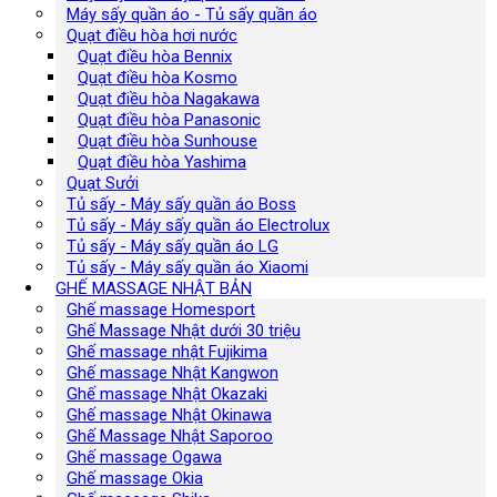
Máy sấy quần áo - Tủ sấy quần áo
Quạt điều hòa hơi nước
Quạt điều hòa Bennix
Quạt điều hòa Kosmo
Quạt điều hòa Nagakawa
Quạt điều hòa Panasonic
Quạt điều hòa Sunhouse
Quạt điều hòa Yashima
Quạt Sưởi
Tủ sấy - Máy sấy quần áo Boss
Tủ sấy - Máy sấy quần áo Electrolux
Tủ sấy - Máy sấy quần áo LG
Tủ sấy - Máy sấy quần áo Xiaomi
GHẾ MASSAGE NHẬT BẢN
Ghế massage Homesport
Ghế Massage Nhật dưới 30 triệu
Ghế massage nhật Fujikima
Ghế massage Nhật Kangwon
Ghế massage Nhật Okazaki
Ghế massage Nhật Okinawa
Ghế Massage Nhật Saporoo
Ghế massage Ogawa
Ghế massage Okia