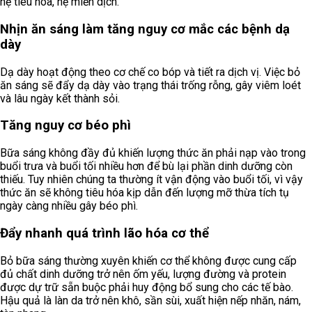
hệ tiêu hóa, hệ miễn dịch.
Nhịn ăn sáng làm tăng nguy cơ mắc các bệnh dạ
dày
Dạ dày hoạt động theo cơ chế co bóp và tiết ra dịch vị. Việc bỏ
ăn sáng sẽ đẩy dạ dày vào trạng thái trống rỗng, gây viêm loét
và lâu ngày kết thành sỏi.
Tăng nguy cơ béo phì
Bữa sáng không đầy đủ khiến lượng thức ăn phải nạp vào trong
buổi trưa và buổi tối nhiều hơn để bù lại phần dinh dưỡng còn
thiếu. Tuy nhiên chúng ta thường ít vận động vào buổi tối, vì vậy
thức ăn sẽ không tiêu hóa kịp dẫn đến lượng mỡ thừa tích tụ
ngày càng nhiều gây béo phì.
Đẩy nhanh quá trình lão hóa cơ thể
Bỏ bữa sáng thường xuyên khiến cơ thể không được cung cấp
đủ chất dinh dưỡng trở nên ốm yếu, lượng đường và protein
được dự trữ sẵn buộc phải huy động bổ sung cho các tế bào.
Hậu quả là làn da trở nên khô, sần sùi, xuất hiện nếp nhăn, nám,