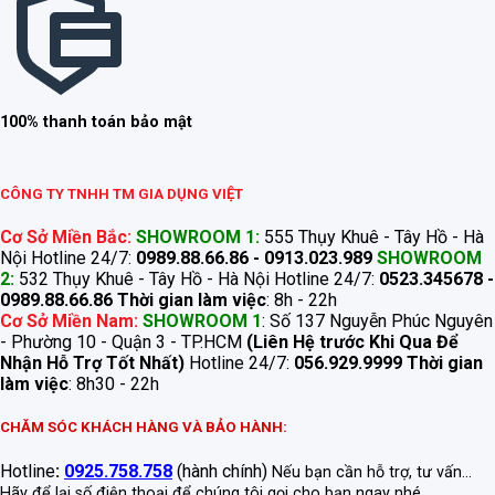
100% thanh toán bảo mật
CÔNG TY TNHH TM GIA DỤNG VIỆT
Cơ Sở Miền Bắc:
SHOWROOM 1:
555 Thụy Khuê - Tây Hồ - Hà
Nội Hotline 24/7:
0989.88.66.86 - 0913.023.989
SHOWROOM
2:
532 Thụy Khuê - Tây Hồ - Hà Nội Hotline 24/7:
0523.345678 -
0989.88.66.86
Thời gian làm việc
: 8h - 22h
Cơ Sở Miền Nam:
SHOWROOM 1
: Số 137 Nguyễn Phúc Nguyên
- Phường 10 - Quận 3 - TP.HCM
(Liên Hệ trước Khi Qua Để
Nhận Hỗ Trợ Tốt Nhất)
Hotline 24/7:
056.929.9999
Thời gian
làm việc
: 8h30 - 22h
CHĂM SÓC KHÁCH HÀNG VÀ BẢO HÀNH:
Hotline
:
0925.758.758
(hành chính)
Nếu bạn cần hỗ trợ, tư vấn...
Hãy để lại số điện thoại để chúng tôi gọi cho bạn ngay nhé.