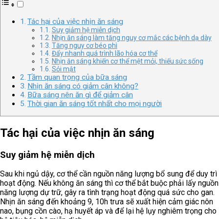
Tác hại của việc nhịn ăn sáng
Suy giảm hệ miễn dịch
Nhịn ăn sáng làm tăng nguy cơ mắc các bệnh dạ dày
Tăng nguy cơ béo phì
Đẩy nhanh quá trình lão hóa cơ thể
Nhịn ăn sáng khiến cơ thể mệt mỏi, thiếu sức sống
Sỏi mật
Tầm quan trọng của bữa sáng
Nhịn ăn sáng có giảm cân không?
Bữa sáng nên ăn gì để giảm cân
Thời gian ăn sáng tốt nhất cho mọi người
Tác hại của việc nhịn ăn sáng
Suy giảm hệ miễn dịch
Sau khi ngủ dậy, cơ thể cần nguồn năng lượng bổ sung để duy trì
hoạt động. Nếu không ăn sáng thì cơ thể bắt buộc phải lấy nguồn
năng lượng dự trữ, gây ra tình trạng hoạt động quá sức cho gan.
Nhịn ăn sáng đến khoảng 9, 10h trưa sẽ xuất hiện cảm giác nôn
nao, bụng cồn cào, hạ huyết áp và để lại hệ lụy nghiêm trọng cho