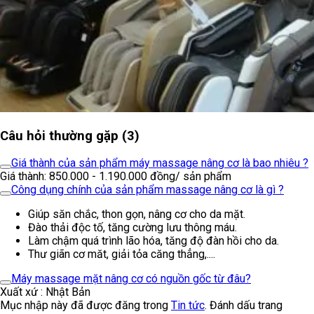
Câu hỏi thường gặp (3)
Giá thành của sản phẩm máy massage nâng cơ là bao nhiêu ?
Giá thành: 850.000 - 1.190.000 đồng/ sản phẩm
Công dụng chính của sản phẩm massage nâng cơ là gì ?
Giúp săn chắc, thon gọn, nâng cơ cho da mặt.
Đào thải độc tố, tăng cường lưu thông máu.
Làm chậm quá trình lão hóa, tăng độ đàn hồi cho da.
Thư giãn cơ măt, giải tỏa căng thẳng,....
Máy massage mặt nâng cơ có nguồn gốc từ đâu?
Xuất xứ : Nhật Bản
Mục nhập này đã được đăng trong
Tin tức
. Đánh dấu trang