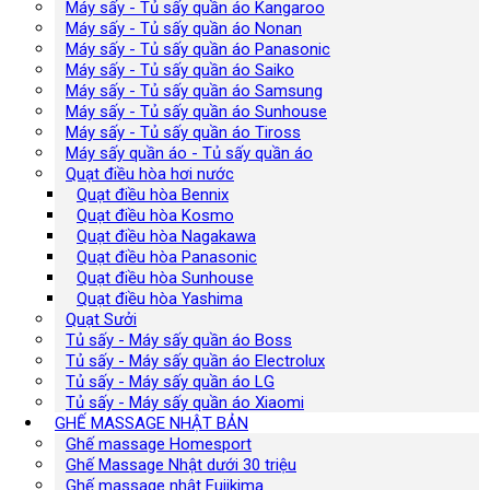
Máy sấy - Tủ sấy quần áo Kangaroo
Máy sấy - Tủ sấy quần áo Nonan
Máy sấy - Tủ sấy quần áo Panasonic
Máy sấy - Tủ sấy quần áo Saiko
Máy sấy - Tủ sấy quần áo Samsung
Máy sấy - Tủ sấy quần áo Sunhouse
Máy sấy - Tủ sấy quần áo Tiross
Máy sấy quần áo - Tủ sấy quần áo
Quạt điều hòa hơi nước
Quạt điều hòa Bennix
Quạt điều hòa Kosmo
Quạt điều hòa Nagakawa
Quạt điều hòa Panasonic
Quạt điều hòa Sunhouse
Quạt điều hòa Yashima
Quạt Sưởi
Tủ sấy - Máy sấy quần áo Boss
Tủ sấy - Máy sấy quần áo Electrolux
Tủ sấy - Máy sấy quần áo LG
Tủ sấy - Máy sấy quần áo Xiaomi
GHẾ MASSAGE NHẬT BẢN
Ghế massage Homesport
Ghế Massage Nhật dưới 30 triệu
Ghế massage nhật Fujikima