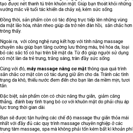
tạo được nét thanh tú trên khuôn mặt. Giúp bạn thoát khỏi những
vướng mắc về tuổi tác khiến da chảy xệ, kém sức sống.
Đồng thời, sản phẩm còn có tác động trực tiếp lên những vùng
da mặt lão hóa, nhăn nheo giúp da trở nên đàn hồi, săn chắc hơn
trông thấy.
Ngoài ra, với công nghệ rung kết hợp với tính năng massage
chuyên sâu giúp bạn tăng cường lưu thông máu, trẻ hóa da, loại
bỏ các sắc tố có hại trên bề mặt da. Từ đó giúp người sử dụng
có một làn da trẻ trung, trắng sáng, tràn đầy sức sống.
Cùng với đó,
máy massage nâng cơ mặt
thông qua quá trình
săn chắc cơ mặt còn có tác dụng giữ ẩm cho da. Tránh các tình
trạng da khô, thiếu nước đem đến cho bạn làn da mềm mịn, tươi
tắn.
Đặc biệt, sản phẩm còn có chức năng thư giãn, giảm căng
thẳng, đánh bay tình trạng bó cơ với khuôn mặt do phải chịu áp
lực trong thời gian dài.
Bạn sẽ được tận hưởng các chế độ massage thư giãn thỏa mái
nhất với đầy đủ các quy trình massage chuyên nghiệp ở các
trung tâm massage, spa mà không phải tốn kém bất kì khoản phí