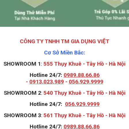
CÔNG TY TNHH TM GIA DỤNG VIỆT
Cơ Sở Miền Bắc:
SHOWROOM 1
:
555 Thụy Khuê - Tây Hồ - Hà Nội
Hotline 24/7:
0989.88.66.86
-
0913.023.989
-
056.929.9999
S
HOWROOM 2
:
540 Thụy Khuê - Tây Hồ - Hà Nội
Hotline 24/7:
056.929.9999
S
HOWROOM 3
:
561 Thụy Khuê - Tây Hồ - Hà Nội
Hotline 24/7:
0989.88.66.86