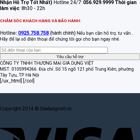
Nhận Hỗ Trợ Tốt Nhất)
Hotline 24/7:
056.929.9999
Thời gian
làm việc
: 8h30 - 22h
CHĂM SÓC KHÁCH HÀNG VÀ BẢO HÀNH:
Hotline
:
0925.758.758
(hành chính)
Nếu bạn cần hỗ trợ, tư vấn...
Hãy để lại số điện thoại để chúng tôi gọi cho bạn ngay nhé.
CÔNG TY TNHH THƯƠNG MẠI GIA DỤNG VIỆT
MST: 0105994366.
Địa chỉ: Số 15 ngõ 121 phố Trung Kiên, phường
Tây Tựu, TP Hà Nội
[/ux_html] [/col]
Copyright 2014 © Giadungviet.vn