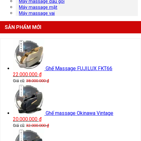
Máy massage đầu gối
Máy massage mặt
Máy massage vai
SẢN PHẨM MỚI
Ghế Massage FUJILUX FKT66
22.000.000
₫
Giá cũ:
38.000.000
₫
Ghế massage Okinawa Vintage
20.000.000
₫
Giá cũ:
32.000.000
₫