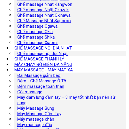
Ghế massage Nhật Kangwon
Ghế massage Nhật Okazaki
Ghế massage Nhật Okinawa
Ghế Massage Nhật Saporoo
Ghế massage Ogawa
Ghế massage Okia
Ghế massage Shika
Ghế massage Xiaomi
GHẾ MASSAGE NỘI ĐỊA NHẬT
Ghế massage nội địa Nhật
GHẾ MASSAGE THANH LÝ
MÁY CHẠY BỘ ĐIỆN ĐA NĂNG
MÁY MASSAGE - MÁY MÁT XA
Đai Massage giảm béo
Đệm - Ghế Massage Ô Tô
Đệm massage toàn thân
Gối massage
Máy đấm lưng cầm tay – 3 máy tốt nhất bạn nên sử
dụng
Máy Massage Bụng
Máy Massage Cầm Tay
Máy massage chân
Máy massage đầu