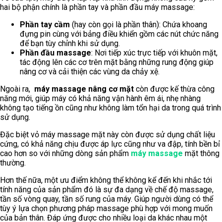
hai bộ phận chính là phần tay và phần đầu máy massage:
Phần tay cầm
(hay còn gọi là phần thân): Chứa khoang
đựng pin cùng với bảng điều khiển gồm các nút chức năng
để bạn tùy chỉnh khi sử dụng.
Phần đầu massage
: Nơi tiếp xúc trực tiếp với khuôn mặt,
tác động lên các cơ trên mặt bằng những rung động giúp
nâng cơ và cải thiện các vùng da chảy xệ.
Ngoài ra,
máy massage nâng cơ mặt
còn được kế thừa công
năng mới, giúp máy có khả năng vận hành êm ái, nhẹ nhàng
không tạo tiếng ồn cũng như không làm tổn hại da trong quá trình
sử dụng.
Đặc biệt vỏ máy massage mặt này còn được sử dụng chất liệu
cứng, có khả năng chịu được áp lực cũng như va đập, tính bền bỉ
cao hơn so với những dòng sản phẩm
máy massage
mặt thông
thường
.
Hơn thế nữa, một ưu điểm không thể không kể đến khi nhắc tới
tính năng của sản phẩm đó là sự đa dạng về chế độ massage,
tần số vòng quay, tần số rung của máy. Giúp người dùng có thể
tùy ý lựa chọn phương pháp massage phù hợp với mong muốn
của bản thân. Đáp ứng được cho nhiều loại da khác nhau một