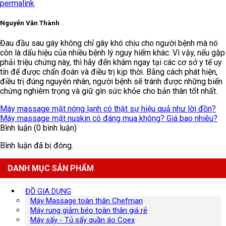
permalink
.
Nguyễn Văn Thành
Đau đầu sau gáy không chỉ gây khó chịu cho người bệnh mà nó
còn là dấu hiệu của nhiều bệnh lý nguy hiểm khác. Vì vậy, nếu gặp
phải triệu chứng này, thì hãy đến khám ngay tại các cơ sở y tế uy
tín để được chẩn đoán và điều trị kịp thời. Bằng cách phát hiện,
điều trị đúng nguyên nhân, người bệnh sẽ tránh được những biến
chứng nghiêm trọng và giữ gìn sức khỏe cho bản thân tốt nhất.
Máy massage mặt nóng lạnh có thật sự hiệu quả như lời đồn?
Máy massage mặt nuskin có đáng mua không? Giá bao nhiêu?
Bình luận (0 bình luận)
Bình luận đã bị đóng.
DANH MỤC SẢN PHẨM
ĐỒ GIA DỤNG
Máy Massage toàn thân Chefman
Máy rung giảm béo toàn thân giá rẻ
Máy sấy - Tủ sấy quần áo Coex