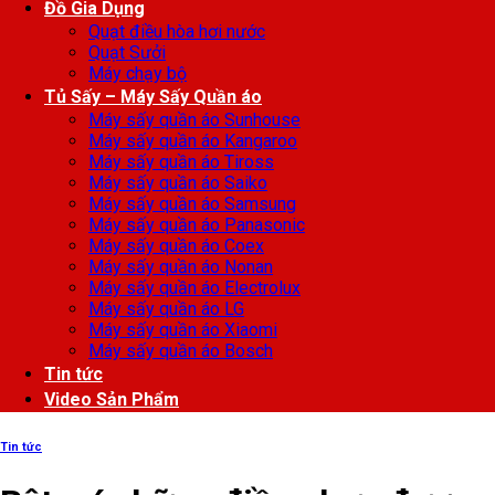
Đồ Gia Dụng
Quạt điều hòa hơi nước
Quạt Sưởi
Máy chạy bộ
Tủ Sấy – Máy Sấy Quần áo
Máy sấy quần áo Sunhouse
Máy sấy quần áo Kangaroo
Máy sấy quần áo Tiross
Máy sấy quần áo Saiko
Máy sấy quần áo Samsung
Máy sấy quần áo Panasonic
Máy sấy quần áo Coex
Máy sấy quần áo Nonan
Máy sấy quần áo Electrolux
Máy sấy quần áo LG
Máy sấy quần áo Xiaomi
Máy sấy quần áo Bosch
Tin tức
Video Sản Phẩm
Tin tức