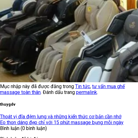
Mục nhập này đã được đăng trong
Tin tức
,
tư vấn mua ghế
massage toàn thân
. Đánh dấu trang
permalink
.
thuygdv
Thoát vị đĩa đệm lưng và những kiến thức cơ bản cần nhớ
Eo thon dáng đẹp chỉ với 15 phút massage bụng mỗi ngày
Bình luận (0 bình luận)