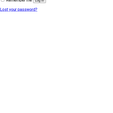
Remember me
Log in
Lost your password?