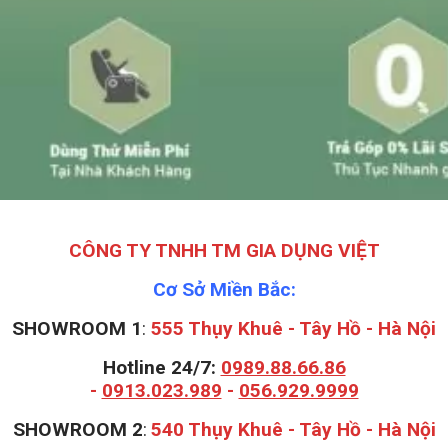
CÔNG TY TNHH TM GIA DỤNG VIỆT
Cơ Sở Miền Bắc:
SHOWROOM 1
:
555 Thụy Khuê - Tây Hồ - Hà Nội
Hotline 24/7:
0989.88.66.86
-
0913.023.989
-
056.929.9999
S
HOWROOM 2
:
540 Thụy Khuê - Tây Hồ - Hà Nội