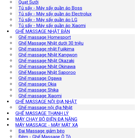
Quạt Sưởi
Tủ sấy - Máy sấy quần áo Boss
Tủ sấy - Máy sấy quần áo Electrolux
Tủ sấy - Máy sấy quần áo LG
Tủ sấy - Máy sấy quần áo Xiaomi
GHẾ MASSAGE NHẬT BẢN
Ghế massage Homesport
Ghế Massage Nhật dưới 30 triệu
Ghế massage nhật Fujikima
Ghế massage Nhật Kangwon
Ghế massage Nhật Okazaki
Ghế massage Nhật Okinawa
Ghế Massage Nhật Saporoo
Ghế massage Ogawa
Ghế massage Okia
Ghế massage Shika
Ghế massage Xiaomi
GHẾ MASSAGE NỘI ĐỊA NHẬT
Ghế massage nội địa Nhật
GHẾ MASSAGE THANH LÝ
MÁY CHẠY BỘ ĐIỆN ĐA NĂNG
MÁY MASSAGE - MÁY MÁT XA
Đai Massage giảm béo
Đệm - Ghế Massage Ô Tô