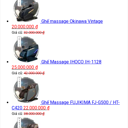
Ghế massage Okinawa Vintage
20.000.000
₫
Giá cũ:
32.000.000
₫
Ghế Massage IHOCO IH-1128
25.000.000
₫
Giá cũ:
42.000.000
₫
Ghế Massage FUJIKIMA FJ-G500 / HT-
C420
22.000.000
₫
Giá cũ:
38.000.000
₫