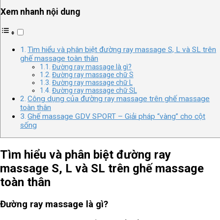
Xem nhanh nội dung
Tìm hiểu và phân biệt đường ray massage S, L và SL trên
ghế massage toàn thân
Đường ray massage là gì?
Đường ray massage chữ S
Đường ray massage chữ L
Đường ray massage chữ SL
Công dụng của đường ray massage trên ghế massage
toàn thân
Ghế massage GDV SPORT – Giải pháp “vàng” cho cột
sống
Tìm hiểu và phân biệt đường ray
massage S, L và SL trên ghế massage
toàn thân
Đường ray massage là gì?