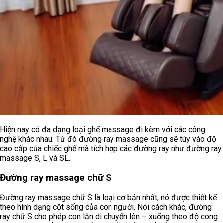
Hiện nay có đa dạng loại ghế massage đi kèm với các công
nghệ khác nhau. Từ đó đường ray massage cũng sẽ tùy vào độ
cao cấp của chiếc ghế mà tích hợp các đường ray như đường ray
massage S, L và SL.
Đường ray massage chữ S
Đường ray massage chữ S là loại cơ bản nhất, nó được thiết kế
theo hình dạng cột sống của con người. Nói cách khác, đường
ray chữ S cho phép con lăn di chuyển lên – xuống theo độ cong