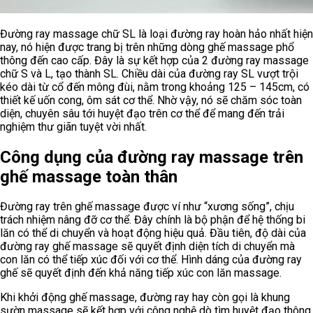
Đường ray massage chữ SL là loại đường ray hoàn hảo nhất hiện
nay, nó hiện được trang bị trên những dòng ghế massage phổ
thông đến cao cấp. Đây là sự kết hợp của 2 đường ray massage
chữ S và L, tạo thành SL. Chiều dài của đường ray SL vượt trội
kéo dài từ cổ đến mông đùi, nằm trong khoảng 125 – 145cm, có
thiết kế uốn cong, ôm sát cơ thể. Nhờ vậy, nó sẽ chăm sóc toàn
diện, chuyên sâu tới huyệt đạo trên cơ thể để mang đến trải
nghiệm thư giãn tuyệt vời nhất.
Công dụng của đường ray massage trên
ghế massage toàn thân
Đường ray trên ghế massage được ví như “xương sống”, chịu
trách nhiệm nâng đỡ cơ thể. Đây chính là bộ phận để hệ thống bi
lăn có thể di chuyển và hoạt động hiệu quả. Đầu tiên, độ dài của
đường ray ghế massage sẽ quyết định diện tích di chuyển mà
con lăn có thể tiếp xúc đối với cơ thể. Hình dáng của đường ray
ghế sẽ quyết định đến khả năng tiếp xúc con lăn massage.
Khi khởi động ghế massage, đường ray hay còn gọi là khung
sườn massage sẽ kết hợp với công nghệ dò tìm huyệt đạo thông