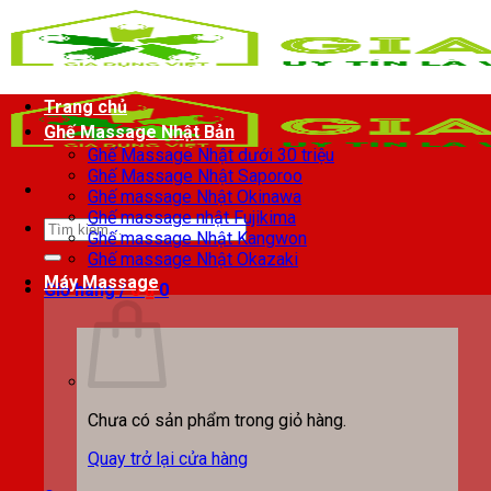
Chuyển
đến
nội
dung
Trang chủ
Ghế Massage Nhật Bản
Ghế Massage Nhật dưới 30 triệu
Ghế Massage Nhật Saporoo
Ghế massage Nhật Okinawa
Ghế massage nhật Fujikima
Tìm
Ghế massage Nhật Kangwon
kiếm:
Ghế massage Nhật Okazaki
Máy Massage
Giỏ hàng /
0
₫
0
Chưa có sản phẩm trong giỏ hàng.
Quay trở lại cửa hàng