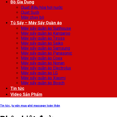
Đồ Gia Dụng
Quạt điều hòa hơi nước
Quạt Sưởi
Máy chạy bộ
Tủ Sấy – Máy Sấy Quần áo
Máy sấy quần áo Sunhouse
Máy sấy quần áo Kangaroo
Máy sấy quần áo Tiross
Máy sấy quần áo Saiko
Máy sấy quần áo Samsung
Máy sấy quần áo Panasonic
Máy sấy quần áo Coex
Máy sấy quần áo Nonan
Máy sấy quần áo Electrolux
Máy sấy quần áo LG
Máy sấy quần áo Xiaomi
Máy sấy quần áo Bosch
Tin tức
Video Sản Phẩm
Tin tức
,
tư vấn mua ghế massage toàn thân