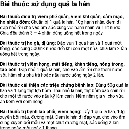
Bài thuốc sử dụng quả la hán
Bài thuốc điều trị viêm phế quản, viêm khí quản, cảm mạo,
ho nhiều đờm:
Chuẩn bị 1 quả la hán, 10g hạnh nhân, đem đi
đập nhỏ rồi cho vào ấm sắc cùng với hạnh nhân và 1 lít nước.
Chia đều thành 3 – 4 phần dùng uống hết trong ngày.
Bài thuốc trị ho gà, dị ứng:
Đập vụn 1 quả hán và 1 quả mứt
hồng, sắc cùng 500mk nước đến khi còn một nửa, chia làm 2 lần
uống hết trong ngày.
Bài thuốc trị viêm họng, mất tiếng, khàn tiếng, nóng trong,
táo bón:
Đập nhỏ 1 quả la hán, cho vào ấm rồi chế thêm nước
sôi, hãm như pha trà hoặc nấu nước uống ngày 2 lần.
Bài thuốc cải thiện các triệu chứng bệnh lao:
Dùng 50g quả la
hán và 1 lạng thịt lợn bằm. Thái nhỏ la hán, thịt bằm xào chín rồi
cho một tô nước vào nấu kỹ làm canh. Nêm nếm gia vị cho vừa,
ăn kèm với cơm nóng.
Bài thuốc trị bệnh lao phổi, viêm họng:
Lấy
1 quả la hán, 10g
xuyên bối mẫu, đường mật. Đem la hán đi đạp vụn, cho vào ấm
cùng xuyên bối mẫu và một chút đường mật, sắc uống 2 lần
trong ngày, mỗi ngày 1 thang.