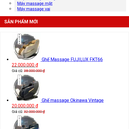
Máy massage mặt
Máy massage vai
SẢN PHẨM MỚI
Ghế Massage FUJILUX FKT66
22.000.000
₫
Giá cũ:
38.000.000
₫
Ghế massage Okinawa Vintage
20.000.000
₫
Giá cũ:
32.000.000
₫