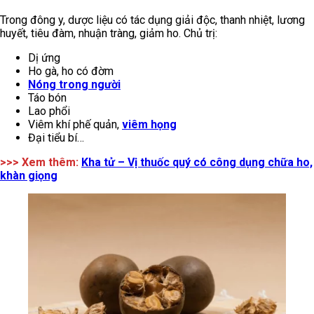
Trong đông y, dược liệu có tác dụng giải độc, thanh nhiệt, lương
huyết, tiêu đàm, nhuận tràng, giảm ho. Chủ trị:
Dị ứng
Ho gà, ho có đờm
Nóng trong người
Táo bón
Lao phổi
Viêm khí phế quản,
viêm họng
Đại tiểu bí…
>>> Xem thêm:
Kha tử – Vị thuốc quý có công dụng chữa ho,
khàn giọng