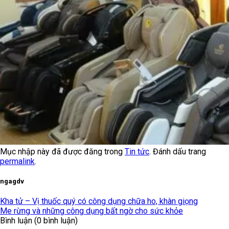
Mục nhập này đã được đăng trong
Tin tức
. Đánh dấu trang
permalink
.
ngagdv
Kha tử – Vị thuốc quý có công dụng chữa ho, khàn giọng
Me rừng và những công dụng bất ngờ cho sức khỏe
Bình luận (0 bình luận)