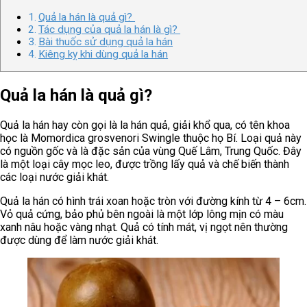
Quả la hán là quả gì?
Tác dụng của quả la hán là gì?
Bài thuốc sử dụng quả la hán
Kiêng kỵ khi dùng quả la hán
Quả la hán là quả gì?
Quả la hán hay còn gọi là la hán quả, giải khổ qua, có tên khoa
học là Momordica grosvenori Swingle thuộc họ Bí. Loại quả này
có nguồn gốc và là đặc sản của vùng Quế Lâm, Trung Quốc. Đây
là một loại cây mọc leo, được trồng lấy quả và chế biến thành
các loại nước giải khát.
Quả la hán có hình trái xoan hoặc tròn với đường kính từ 4 – 6cm.
Vỏ quả cứng, bảo phủ bên ngoài là một lớp lông mịn có màu
xanh nâu hoặc vàng nhạt. Quả có tính mát, vị ngọt nên thường
được dùng để làm nước giải khát.