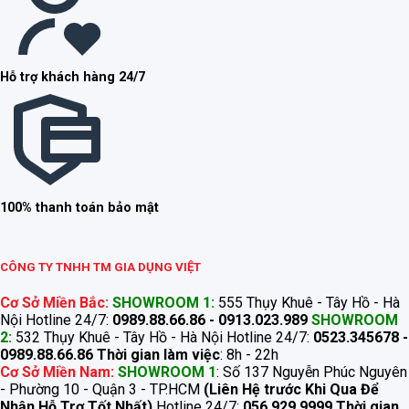
Hỗ trợ khách hàng 24/7
100% thanh toán bảo mật
CÔNG TY TNHH TM GIA DỤNG VIỆT
Cơ Sở Miền Bắc:
SHOWROOM 1:
555 Thụy Khuê - Tây Hồ - Hà
Nội Hotline 24/7:
0989.88.66.86 - 0913.023.989
SHOWROOM
2:
532 Thụy Khuê - Tây Hồ - Hà Nội Hotline 24/7:
0523.345678 -
0989.88.66.86
Thời gian làm việc
: 8h - 22h
Cơ Sở Miền Nam:
SHOWROOM 1
: Số 137 Nguyễn Phúc Nguyên
- Phường 10 - Quận 3 - TP.HCM
(Liên Hệ trước Khi Qua Để
Nhận Hỗ Trợ Tốt Nhất)
Hotline 24/7:
056.929.9999
Thời gian