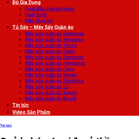
Đồ Gia Dụng
Quạt điều hòa hơi nước
Quạt Sưởi
Máy chạy bộ
Tủ Sấy – Máy Sấy Quần áo
Máy sấy quần áo Sunhouse
Máy sấy quần áo Kangaroo
Máy sấy quần áo Tiross
Máy sấy quần áo Saiko
Máy sấy quần áo Samsung
Máy sấy quần áo Panasonic
Máy sấy quần áo Coex
Máy sấy quần áo Nonan
Máy sấy quần áo Electrolux
Máy sấy quần áo LG
Máy sấy quần áo Xiaomi
Máy sấy quần áo Bosch
Tin tức
Video Sản Phẩm
Tin tức