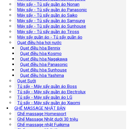
Máy sấy - Tủ sấy quần áo Nonan
Máy sấy - Tủ sấy quần áo Panasonic
Máy sấy - Tủ sấy quần áo Saiko
Máy sấy - Tủ sấy quần áo Samsung
Máy sấy - Tủ sấy quần áo Sunhouse
Máy sấy - Tủ sấy quần áo Tiross
Máy sấy quần áo - Tủ sấy quần áo
Quạt điều hòa hơi nước
Quạt điều hòa Bennix
Quạt điều hòa Kosmo
Quạt điều hòa Nagakawa
Quạt điều hòa Panasonic
Quạt điều hòa Sunhouse
Quạt điều hòa Yashima
Quạt Sưởi
Tủ sấy - Máy sấy quần áo Boss
Tủ sấy - Máy sấy quần áo Electrolux
Tủ sấy - Máy sấy quần áo LG
Tủ sấy - Máy sấy quần áo Xiaomi
GHẾ MASSAGE NHẬT BẢN
Ghế massage Homesport
Ghế Massage Nhật dưới 30 triệu
Ghế massage nhật Fujikima