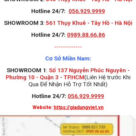
Hotline 24/7:
056.929.9999
S
HOWROOM 3
:
561 Thụy Khuê - Tây Hồ - Hà Nội
Hotline 24/7:
0989.88.66.86
-------------
Cơ Sở Miền Nam:
SHOWROOM 1
:
Số 137 Nguyễn Phúc Nguyên -
Phường 10 - Quận 3 - TP.HCM
(Liên Hệ trước Khi
Qua Để Nhận Hỗ Trợ Tốt Nhất)
Hotline 24/7:
056.929.9999
Website:
https://giadungviet.vn