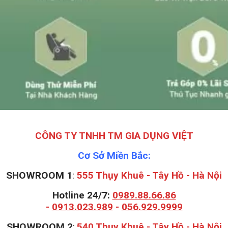
CÔNG TY TNHH TM GIA DỤNG VIỆT
Cơ Sở Miền Bắc:
SHOWROOM 1
:
555 Thụy Khuê - Tây Hồ - Hà Nội
Hotline 24/7:
0989.88.66.86
-
0913.023.989
-
056.929.9999
S
HOWROOM 2
:
540 Thụy Khuê - Tây Hồ - Hà Nội