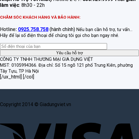
làm việc
: 8h30 - 22h
CHĂM SÓC KHÁCH HÀNG VÀ BẢO HÀNH:
Hotline
:
0925.758.758
(hành chính)
Nếu bạn cần hỗ trợ, tư vấn...
Hãy để lại số điện thoại để chúng tôi gọi cho bạn ngay nhé.
CÔNG TY TNHH THƯƠNG MẠI GIA DỤNG VIỆT
MST: 0105994366.
Địa chỉ: Số 15 ngõ 121 phố Trung Kiên, phường
Tây Tựu, TP Hà Nội
[/ux_html] [/col]
Copyright 2014 © Giadungviet.vn