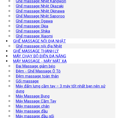
Ghế massage Nhật Kangwon
Ghế massage Nhật Okazaki
Ghế massage Nhật Okinawa
Ghế Massage Nhật Saporoo
Ghế massage Ogawa
Ghế massage Okia
Ghế massage Shika
Ghế massage Xiaomi
GHẾ MASSAGE NỘI ĐỊA NHẬT
Ghế massage nội địa Nhật
GHẾ MASSAGE THANH LÝ
MÁY CHẠY BỘ ĐIỆN ĐA NĂNG
MÁY MASSAGE - MÁY MÁT XA
Đai Massage giảm béo
Đệm - Ghế Massage Ô Tô
Đệm massage toàn thân
Gối massage
Máy đấm lưng cầm tay – 3 máy tốt nhất bạn nên sử
dụng
Máy Massage Bụng
Máy Massage Cầm Tay
Máy massage chân
Máy massage đầu
Máy massage đầu gối