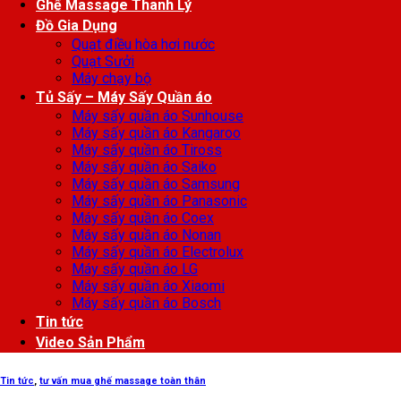
Ghế Massage Thanh Lý
Đồ Gia Dụng
Quạt điều hòa hơi nước
Quạt Sưởi
Máy chạy bộ
Tủ Sấy – Máy Sấy Quần áo
Máy sấy quần áo Sunhouse
Máy sấy quần áo Kangaroo
Máy sấy quần áo Tiross
Máy sấy quần áo Saiko
Máy sấy quần áo Samsung
Máy sấy quần áo Panasonic
Máy sấy quần áo Coex
Máy sấy quần áo Nonan
Máy sấy quần áo Electrolux
Máy sấy quần áo LG
Máy sấy quần áo Xiaomi
Máy sấy quần áo Bosch
Tin tức
Video Sản Phẩm
Tin tức
,
tư vấn mua ghế massage toàn thân