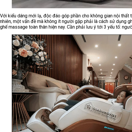
Với kiểu dáng mới lạ, độc đáo góp phần cho không gian nội thất
nhiên, một vấn đề mà không ít người gặp phải là cách sử dụng 
ghế massage toàn thân hiện nay. Cần phải lưu ý tới 3 yếu tố: ngườ