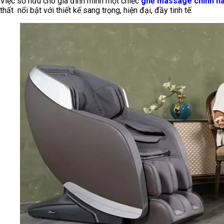
Việc sở hữu cho gia đình mình một chiếc
ghế massage chính h
thất nổi bật với thiết kế sang trọng, hiện đại, đầy tinh tế.