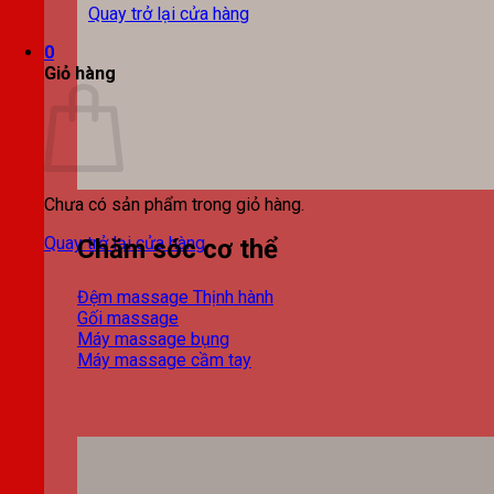
Quay trở lại cửa hàng
0
Giỏ hàng
Chưa có sản phẩm trong giỏ hàng.
Quay trở lại cửa hàng
Chăm sóc cơ thể
Đệm massage
Gối massage
Máy massage bụng
Máy massage cầm tay