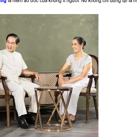
ãng
là niềm ao ước của không ít người. Nó không chỉ dừng lại là 