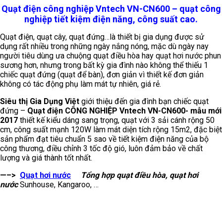
Quạt điện công nghiệp Vntech VN-CN600 – quạt công
nghiệp tiết kiệm điện năng, công suất cao.
Quạt điện, quạt cây, quạt đứng…là thiết bị gia dụng được sử
dụng rất nhiều trong những ngày nắng nóng, mặc dù ngày nay
người tiêu dùng ưa chuộng quạt điều hòa hay quạt hơi nước phun
sương hơn, nhưng trong bất kỳ gia đình nào không thể thiếu 1
chiếc quạt đứng (quạt để bàn), đơn giản vì thiết kế đơn giản
không có tác động phụ làm mát tự nhiên, giá rẻ.
Siêu thị Gia Dụng Việt
giới thiệu đến gia đình bạn chiếc quạt
đứng –
Quạt điện CÔNG NGHIỆP Vntech VN-CN600- mẫu mới
2017
thiết kế kiểu dáng sang trọng, quạt với 3 sải cánh rộng 50
cm, công suất mạnh 120W làm mát diện tích rộng 15m2, đặc biệt
sản phẩm đạt tiêu chuẩn 5 sao về tiết kiệm điện năng của bộ
công thương, điều chỉnh 3 tốc độ gió, luôn đảm bảo về chất
lượng và giá thành tốt nhất.
—–>
Quạt hơi nước
Tổng hợp quạt điều hòa, quạt hơi
nước
Sunhouse, Kangaroo, …