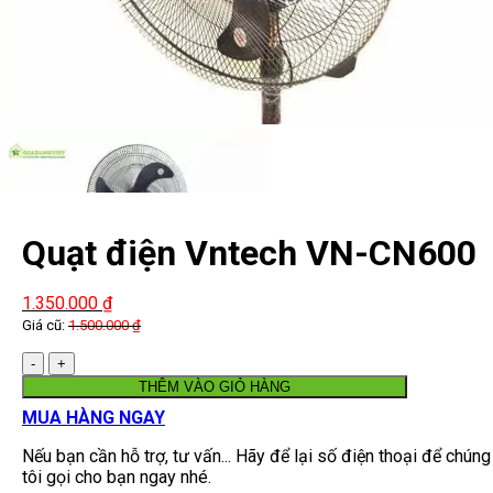
Quạt điện Vntech VN-CN600
(Quạt Công Nghiệp) SIÊU
1.350.000
₫
MÁT 30M2
Giá cũ:
1.500.000
₫
Số
lượng
THÊM VÀO GIỎ HÀNG
MUA HÀNG NGAY
Nếu bạn cần hỗ trợ, tư vấn... Hãy để lại số điện thoại để chúng
tôi gọi cho bạn ngay nhé.