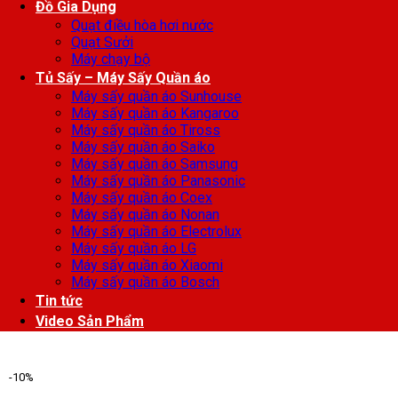
Đồ Gia Dụng
Quạt điều hòa hơi nước
Quạt Sưởi
Máy chạy bộ
Tủ Sấy – Máy Sấy Quần áo
Máy sấy quần áo Sunhouse
Máy sấy quần áo Kangaroo
Máy sấy quần áo Tiross
Máy sấy quần áo Saiko
Máy sấy quần áo Samsung
Máy sấy quần áo Panasonic
Máy sấy quần áo Coex
Máy sấy quần áo Nonan
Máy sấy quần áo Electrolux
Máy sấy quần áo LG
Máy sấy quần áo Xiaomi
Máy sấy quần áo Bosch
Tin tức
Video Sản Phẩm
-10%