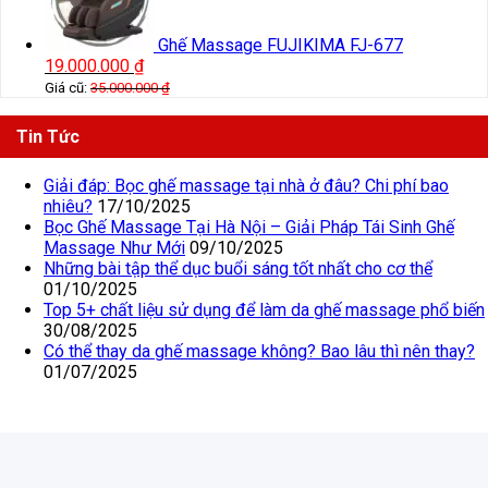
Ghế Massage FUJIKIMA FJ-677
19.000.000
₫
Giá cũ:
35.000.000
₫
Tin Tức
Giải đáp: Bọc ghế massage tại nhà ở đâu? Chi phí bao
nhiêu?
17/10/2025
Bọc Ghế Massage Tại Hà Nội – Giải Pháp Tái Sinh Ghế
Massage Như Mới
09/10/2025
Những bài tập thể dục buổi sáng tốt nhất cho cơ thể
01/10/2025
Top 5+ chất liệu sử dụng để làm da ghế massage phổ biến
30/08/2025
Có thể thay da ghế massage không? Bao lâu thì nên thay?
01/07/2025