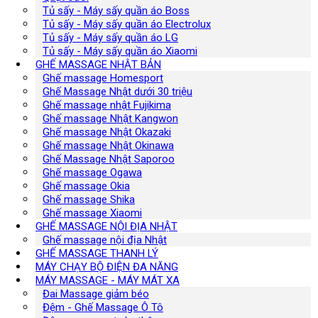
Tủ sấy - Máy sấy quần áo Boss
Tủ sấy - Máy sấy quần áo Electrolux
Tủ sấy - Máy sấy quần áo LG
Tủ sấy - Máy sấy quần áo Xiaomi
GHẾ MASSAGE NHẬT BẢN
Ghế massage Homesport
Ghế Massage Nhật dưới 30 triệu
Ghế massage nhật Fujikima
Ghế massage Nhật Kangwon
Ghế massage Nhật Okazaki
Ghế massage Nhật Okinawa
Ghế Massage Nhật Saporoo
Ghế massage Ogawa
Ghế massage Okia
Ghế massage Shika
Ghế massage Xiaomi
GHẾ MASSAGE NỘI ĐỊA NHẬT
Ghế massage nội địa Nhật
GHẾ MASSAGE THANH LÝ
MÁY CHẠY BỘ ĐIỆN ĐA NĂNG
MÁY MASSAGE - MÁY MÁT XA
Đai Massage giảm béo
Đệm - Ghế Massage Ô Tô