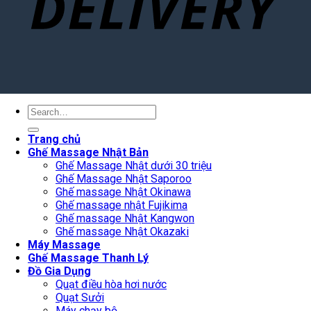
Search
for:
Trang chủ
Ghế Massage Nhật Bản
Ghế Massage Nhật dưới 30 triệu
Ghế Massage Nhật Saporoo
Ghế massage Nhật Okinawa
Ghế massage nhật Fujikima
Ghế massage Nhật Kangwon
Ghế massage Nhật Okazaki
Máy Massage
Ghế Massage Thanh Lý
Đồ Gia Dụng
Quạt điều hòa hơi nước
Quạt Sưởi
Máy chạy bộ