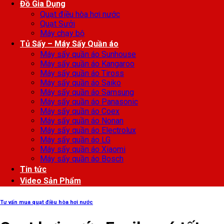
Đồ Gia Dụng
Quạt điều hòa hơi nước
Quạt Sưởi
Máy chạy bộ
Tủ Sấy – Máy Sấy Quần áo
Máy sấy quần áo Sunhouse
Máy sấy quần áo Kangaroo
Máy sấy quần áo Tiross
Máy sấy quần áo Saiko
Máy sấy quần áo Samsung
Máy sấy quần áo Panasonic
Máy sấy quần áo Coex
Máy sấy quần áo Nonan
Máy sấy quần áo Electrolux
Máy sấy quần áo LG
Máy sấy quần áo Xiaomi
Máy sấy quần áo Bosch
Tin tức
Video Sản Phẩm
Tư vấn mua quạt điều hòa hơi nước