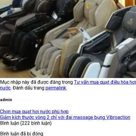
Mục nhập này đã được đăng trong
Tư vấn mua quạt điều hòa hơi
nước
. Đánh dấu trang
permalink
.
admin
Chọn mua quạt hơi nước phù hợp
Giảm kích thước vòng 2 chỉ với đai massage bụng Vibroaction
Bình luận (222 bình luận)
Bình luận đã bị đóng.