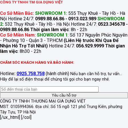
CÔNG TY TNHH TM GIA DỤNG VIỆT
Cơ Sở Miền Bắc:
SHOWROOM 1:
555 Thụy Khuê - Tây Hồ - Hà
Nội Hotline 24/7:
0989.88.66.86 - 0913.023.989
SHOWROOM
2:
532 Thụy Khuê - Tây Hồ - Hà Nội Hotline 24/7:
0523.345678 -
0989.88.66.86
Thời gian làm việc
: 8h - 22h
Cơ Sở Miền Nam:
SHOWROOM 1
: Số 137 Nguyễn Phúc Nguyên
- Phường 10 - Quận 3 - TP.HCM
(Liên Hệ trước Khi Qua Để
Nhận Hỗ Trợ Tốt Nhất)
Hotline 24/7:
056.929.9999
Thời gian
làm việc
: 8h30 - 22h
CHĂM SÓC KHÁCH HÀNG VÀ BẢO HÀNH:
Hotline
:
0925.758.758
(hành chính)
Nếu bạn cần hỗ trợ, tư vấn...
Hãy để lại số điện thoại để chúng tôi gọi cho bạn ngay nhé.
CÔNG TY TNHH THƯƠNG MẠI GIA DỤNG VIỆT
MST: 0105994366.
Địa chỉ: Số 15 ngõ 121 phố Trung Kiên, phường
Tây Tựu, TP Hà Nội
[/ux_html] [/col]