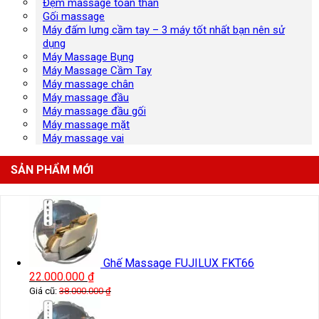
Đệm massage toàn thân
Gối massage
Máy đấm lưng cầm tay – 3 máy tốt nhất bạn nên sử
dụng
Máy Massage Bụng
Máy Massage Cầm Tay
Máy massage chân
Máy massage đầu
Máy massage đầu gối
Máy massage mặt
Máy massage vai
SẢN PHẨM MỚI
Ghế Massage FUJILUX FKT66
22.000.000
₫
Giá cũ:
38.000.000
₫