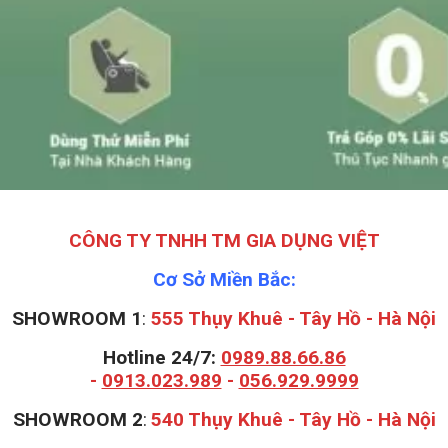
CÔNG TY TNHH TM GIA DỤNG VIỆT
Cơ Sở Miền Bắc:
SHOWROOM 1
:
555 Thụy Khuê - Tây Hồ - Hà Nội
Hotline 24/7:
0989.88.66.86
-
0913.023.989
-
056.929.9999
S
HOWROOM 2
:
540 Thụy Khuê - Tây Hồ - Hà Nội