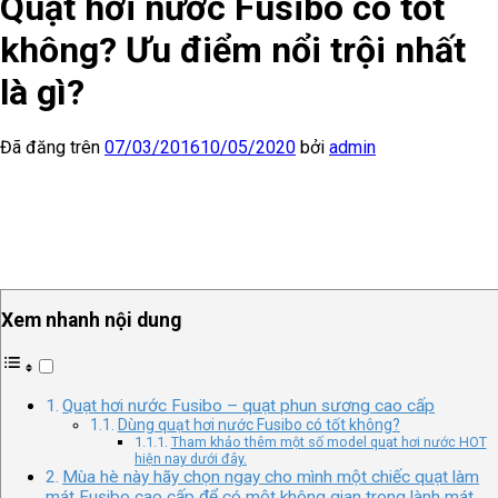
Quạt hơi nước Fusibo có tốt
không? Ưu điểm nổi trội nhất
là gì?
Đã đăng trên
07/03/2016
10/05/2020
bởi
admin
Xem nhanh nội dung
Quạt hơi nước Fusibo – quạt phun sương cao cấp
Dùng quạt hơi nước Fusibo có tốt không?
Tham khảo thêm một số model quạt hơi nước HOT
hiện nay dưới đây.
Mùa hè này hãy chọn ngay cho mình một chiếc quạt làm
mát Fusibo cao cấp để có một không gian trong lành mát