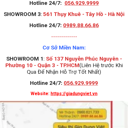
Hotline 24/7:
056.929.9999
S
HOWROOM 3
:
561 Thụy Khuê - Tây Hồ - Hà Nội
Hotline 24/7:
0989.88.66.86
-------------
Cơ Sở Miền Nam:
SHOWROOM 1
:
Số 137 Nguyễn Phúc Nguyên -
Phường 10 - Quận 3 - TP.HCM
(Liên Hệ trước Khi
Qua Để Nhận Hỗ Trợ Tốt Nhất)
Hotline 24/7:
056.929.9999
Website:
https://giadungviet.vn