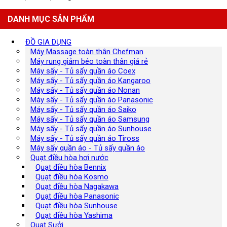
DANH MỤC SẢN PHẨM
ĐỒ GIA DỤNG
Máy Massage toàn thân Chefman
Máy rung giảm béo toàn thân giá rẻ
Máy sấy - Tủ sấy quần áo Coex
Máy sấy - Tủ sấy quần áo Kangaroo
Máy sấy - Tủ sấy quần áo Nonan
Máy sấy - Tủ sấy quần áo Panasonic
Máy sấy - Tủ sấy quần áo Saiko
Máy sấy - Tủ sấy quần áo Samsung
Máy sấy - Tủ sấy quần áo Sunhouse
Máy sấy - Tủ sấy quần áo Tiross
Máy sấy quần áo - Tủ sấy quần áo
Quạt điều hòa hơi nước
Quạt điều hòa Bennix
Quạt điều hòa Kosmo
Quạt điều hòa Nagakawa
Quạt điều hòa Panasonic
Quạt điều hòa Sunhouse
Quạt điều hòa Yashima
Quạt Sưởi