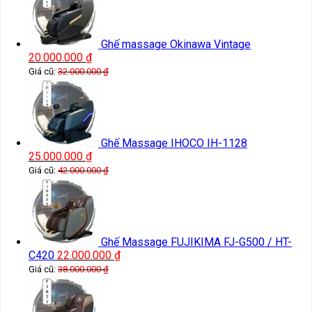
Ghế massage Okinawa Vintage
20.000.000
₫
Giá cũ:
32.000.000
₫
Ghế Massage IHOCO IH-1128
25.000.000
₫
Giá cũ:
42.000.000
₫
Ghế Massage FUJIKIMA FJ-G500 / HT-
C420
22.000.000
₫
Giá cũ:
38.000.000
₫