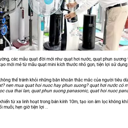
ường, các mẫu quạt đời mới như quạt hơi nước, quạt phun sương th
tạo mới mẻ từ mẫu quạt mini kích thước nhỏ gọn, tiện lợi sử dụn
 không thể tránh khỏi những băn khoăn thắc mắc của người tiêu 
hat? nen mua quat hoi nuoc hay phun suong? quạt hơi nước có m
oc cua thai lan, quat phun suong panasonic, quat hoi nuoc pana
 khiển từ xa linh hoạt trong bán kính 10m, tạo ion âm lọc không k
i muỗi, hẹn giờ tiện lợi …