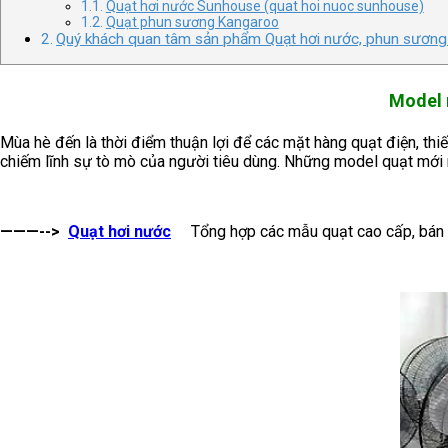
Quạt hơi nước Sunhouse (quat hoi nuoc sunhouse)
Quạt phun sương Kangaroo
Quý khách quan tâm sản phẩm Quạt hơi nước, phun sương củ
Model 
Mùa hè đến là thời điểm thuận lợi để các mặt hàng quạt điện, thiế
chiếm lĩnh sự tò mò của người tiêu dùng. Những model quạt mới
———-->
Quạt hơi nước
Tổng hợp các mẫu quạt cao cấp, bán c