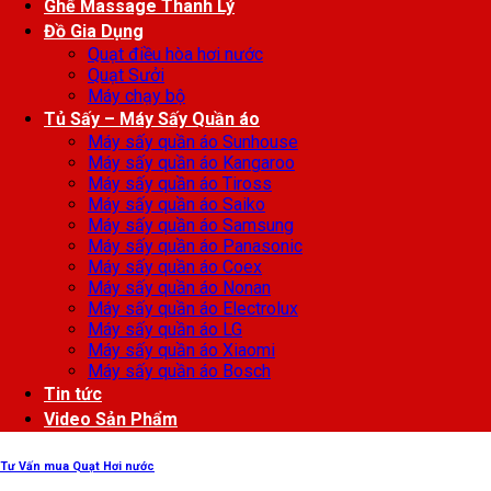
Ghế Massage Thanh Lý
Đồ Gia Dụng
Quạt điều hòa hơi nước
Quạt Sưởi
Máy chạy bộ
Tủ Sấy – Máy Sấy Quần áo
Máy sấy quần áo Sunhouse
Máy sấy quần áo Kangaroo
Máy sấy quần áo Tiross
Máy sấy quần áo Saiko
Máy sấy quần áo Samsung
Máy sấy quần áo Panasonic
Máy sấy quần áo Coex
Máy sấy quần áo Nonan
Máy sấy quần áo Electrolux
Máy sấy quần áo LG
Máy sấy quần áo Xiaomi
Máy sấy quần áo Bosch
Tin tức
Video Sản Phẩm
Tư Vấn mua Quạt Hơi nước