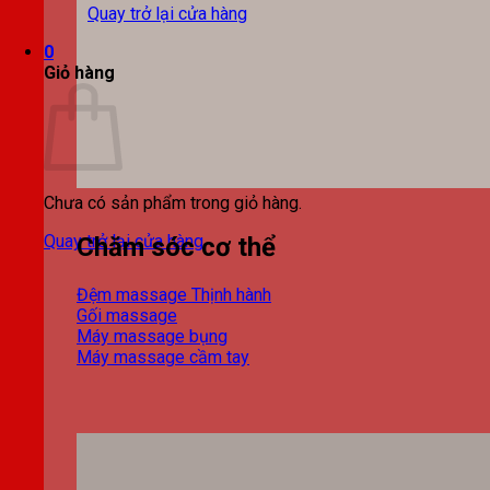
Quay trở lại cửa hàng
0
Giỏ hàng
Chưa có sản phẩm trong giỏ hàng.
Quay trở lại cửa hàng
Chăm sóc cơ thể
Đệm massage
Gối massage
Máy massage bụng
Máy massage cầm tay