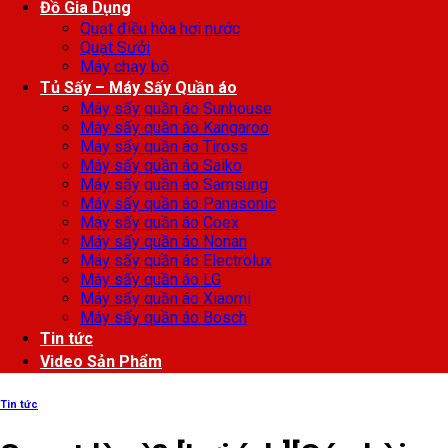
Đồ Gia Dụng
Quạt điều hòa hơi nước
Quạt Sưởi
Máy chạy bộ
Tủ Sấy – Máy Sấy Quần áo
Máy sấy quần áo Sunhouse
Máy sấy quần áo Kangaroo
Máy sấy quần áo Tiross
Máy sấy quần áo Saiko
Máy sấy quần áo Samsung
Máy sấy quần áo Panasonic
Máy sấy quần áo Coex
Máy sấy quần áo Nonan
Máy sấy quần áo Electrolux
Máy sấy quần áo LG
Máy sấy quần áo Xiaomi
Máy sấy quần áo Bosch
Tin tức
Video Sản Phẩm
Tin tức