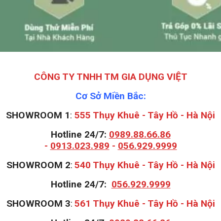
CÔNG TY TNHH TM GIA DỤNG VIỆT
Cơ Sở Miền Bắc:
SHOWROOM 1
:
555 Thụy Khuê - Tây Hồ - Hà Nội
Hotline 24/7:
0989.88.66.86
-
0913.023.989
-
056.929.9999
S
HOWROOM 2
:
540 Thụy Khuê - Tây Hồ - Hà Nội
Hotline 24/7:
056.929.9999
S
HOWROOM 3
:
561 Thụy Khuê - Tây Hồ - Hà Nội