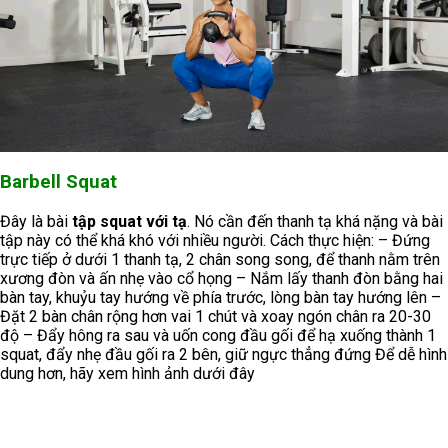
Barbell Squat
Đây là bài
tập squat với tạ
. Nó cần đến thanh tạ khá nặng và bài
tập này có thể khá khó với nhiều người. Cách thực hiện: – Đứng
trực tiếp ở dưới 1 thanh tạ, 2 chân song song, để thanh nằm trên
xương đòn và ấn nhẹ vào cổ họng – Nắm lấy thanh đòn bằng hai
bàn tay, khuỷu tay hướng về phía trước, lòng bàn tay hướng lên –
Đặt 2 bàn chân rộng hơn vai 1 chút và xoay ngón chân ra 20-30
độ – Đẩy hông ra sau và uốn cong đầu gối để hạ xuống thành 1
squat, đẩy nhẹ đầu gối ra 2 bên, giữ ngực thẳng đứng Để dễ hình
dung hơn, hãy xem hình ảnh dưới đây