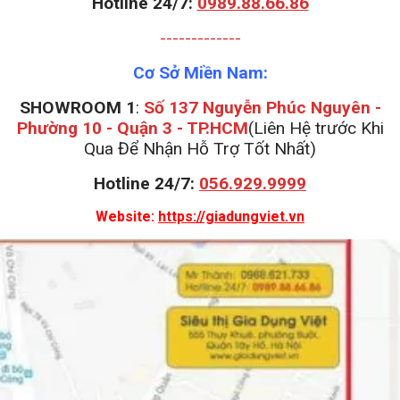
Hotline 24/7:
0989.88.66.86
-------------
Cơ Sở Miền Nam:
SHOWROOM 1
:
Số 137 Nguyễn Phúc Nguyên -
Phường 10 - Quận 3 - TP.HCM
(Liên Hệ trước Khi
Qua Để Nhận Hỗ Trợ Tốt Nhất)
Hotline 24/7:
056.929.9999
Website:
https://giadungviet.vn