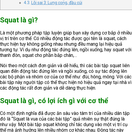
Lỗi sai 3: Lưng cong, đầu cúi
Squat là gì?
Là một phương pháp tập luyện giúp bạn xây dựng cơ bắp ở nhiều
vị trí trên cơ thể. Có nhiều động tác được gọi tên là squat, cách
thực hiện tuy không giống nhau nhưng đều mang lại hiệu quả
tương tự. Ví dụ như động tác đứng lên, ngồi xuống, hay squat với
thanh đòn, squat cho phần bắp chân,…
Nói theo một cách đơn giản và dễ hiểu, thì các bài tập squat liên
quan đến động tác đứng lên và ngồi xuống, có sự tác động lên
các bộ phận và nhóm cơ của cơ thể như: đùi, hông, mông. Với các
bài tập này người tập có thể thực hiện nó hiệu quả ngay tại nhà vì
các động tác rất đơn giản và dễ dàng thực hiện.
Squat là gì, có lợi ích gì với cơ thể
Có một định nghĩa đã được ăn sâu vào tâm trí của nhiều dân tập
đó là “Squat là vua của các bài tập” quả nhiên sự thật đúng là
như vậy. Một bài tập squat không chỉ tác dụng vào một vị trí cụ
thể mà ảnh hưởng lên nhiều nhóm cơ khác nhau. Động tác này