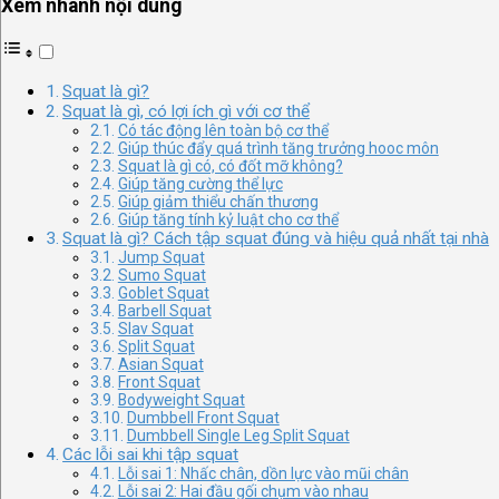
Xem nhanh nội dung
Squat là gì?
Squat là gì, có lợi ích gì với cơ thể
Có tác động lên toàn bộ cơ thể
Giúp thúc đẩy quá trình tăng trưởng hooc môn
Squat là gì có, có đốt mỡ không?
Giúp tăng cường thể lực
Giúp giảm thiểu chấn thương
Giúp tăng tính kỷ luật cho cơ thể
Squat là gì? Cách tập squat đúng và hiệu quả nhất tại nhà
Jump Squat
Sumo Squat
Goblet Squat
Barbell Squat
Slav Squat
Split Squat
Asian Squat
Front Squat
Bodyweight Squat
Dumbbell Front Squat
Dumbbell Single Leg Split Squat
Các lỗi sai khi tập squat
Lỗi sai 1: Nhấc chân, dồn lực vào mũi chân
Lỗi sai 2: Hai đầu gối chụm vào nhau