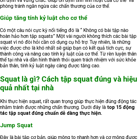
ổn định và vững chắc. Giúp ổn định tính linh hoạt của cơ thể và
phòng tránh ngăn ngừa các chấn thương của cơ thể.
Giúp tăng tính kỷ luật cho cơ thể
Có một câu nói cực kỳ nổi tiếng đó là “ Không có bài tập nào
hoàn hảo hơn tập squats” Một vài người không thích các bài tập
squat vì nó đòi hỏi cần có dụng cụ hỗ trợ. Tuy nhiên, là những
việc được cho là khó nhất sẽ giúp bạn có kết quả tích cực, sự
thành công và nâng cao tính kỷ luật của cơ thể. Từ rèn luyện thân
thể tại nhà và dần hình thành thói quen trách nhiệm với sức khỏe
bản thân, tính kỷ luật ngày càng được tăng cao.
Squat là gì? Cách tập squat đúng và hiệu
quả nhất tại nhà
Khi thực hiện squat, rất quan trọng giúp thực hiện đúng động tác
nhằm tránh được những chấn thương. Dưới đây là
top 15 động
tác tập squat đúng chuẩn dễ dàng thực hiện.
Jump Squat
Đây là bài tập cơ bản, giúp mông to nhanh hơn và cơ mông được