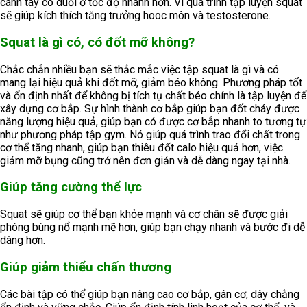
cánh tay co duỗi ở tốc độ nhanh hơn. Vì quá trình tập luyện squat
sẽ giúp kích thích tăng trưởng hooc môn và testosterone.
Squat là gì có, có đốt mỡ không?
Chắc chắn nhiều bạn sẽ thắc mắc việc tập squat là gì và có
mang lại hiệu quả khi đốt mỡ, giảm béo không. Phương pháp tốt
và ổn định nhất để không bị tích tụ chất béo chính là tập luyện để
xây dựng cơ bắp. Sự hình thành cơ bắp giúp bạn đốt cháy được
năng lượng hiệu quả, giúp bạn có được cơ bắp nhanh to tương tự
như phương pháp tập gym. Nó giúp quá trình trao đổi chất trong
cơ thể tăng nhanh, giúp bạn thiêu đốt calo hiệu quả hơn, việc
giảm mỡ bụng cũng trở nên đơn giản và dễ dàng ngay tại nhà.
Giúp tăng cường thể lực
Squat sẽ giúp cơ thể bạn khỏe mạnh và cơ chân sẽ được giải
phóng bùng nổ mạnh mẽ hơn, giúp bạn chạy nhanh và bước đi dễ
dàng hơn.
Giúp giảm thiểu chấn thương
Các bài tập có thể giúp bạn nâng cao cơ bắp, gân cơ, dây chằng