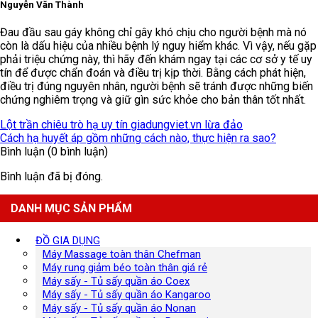
Nguyễn Văn Thành
Đau đầu sau gáy không chỉ gây khó chịu cho người bệnh mà nó
còn là dấu hiệu của nhiều bệnh lý nguy hiểm khác. Vì vậy, nếu gặp
phải triệu chứng này, thì hãy đến khám ngay tại các cơ sở y tế uy
tín để được chẩn đoán và điều trị kịp thời. Bằng cách phát hiện,
điều trị đúng nguyên nhân, người bệnh sẽ tránh được những biến
chứng nghiêm trọng và giữ gìn sức khỏe cho bản thân tốt nhất.
Lột trần chiêu trò hạ uy tín giadungviet.vn lừa đảo
Cách hạ huyết áp gồm những cách nào, thực hiện ra sao?
Bình luận (0 bình luận)
Bình luận đã bị đóng.
DANH MỤC SẢN PHẨM
ĐỒ GIA DỤNG
Máy Massage toàn thân Chefman
Máy rung giảm béo toàn thân giá rẻ
Máy sấy - Tủ sấy quần áo Coex
Máy sấy - Tủ sấy quần áo Kangaroo
Máy sấy - Tủ sấy quần áo Nonan