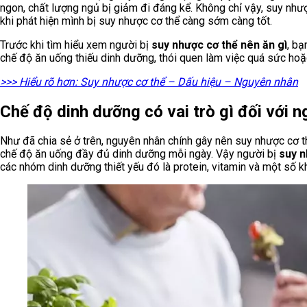
ngon, chất lượng ngủ bị giảm đi đáng kể. Không chỉ vậy, suy nhượ
khi phát hiện mình bị suy nhược cơ thể càng sớm càng tốt.
Trước khi tìm hiểu xem người bị
suy nhược cơ thể nên ăn gì
, bạ
chế độ ăn uống thiếu dinh dưỡng, thói quen làm việc quá sức hoặ
>>> Hiểu rõ hơn: Suy nhược cơ thể – Dấu hiệu – Nguyên nhân
Chế độ dinh dưỡng có vai trò gì đối với n
Như đã chia sẻ ở trên, nguyên nhân chính gây nên suy nhược cơ th
chế độ ăn uống đầy đủ dinh dưỡng mỗi ngày. Vậy người bị
suy n
các nhóm dinh dưỡng thiết yếu đó là protein, vitamin và một số 