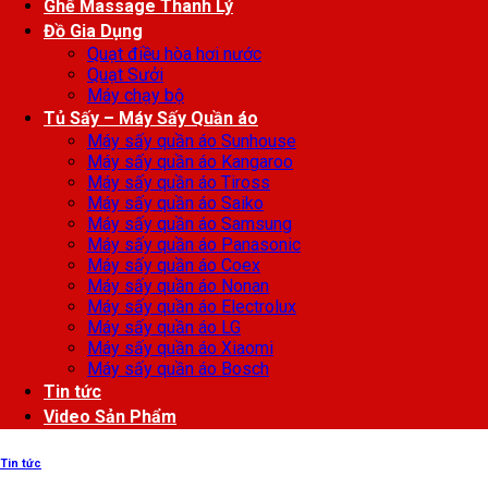
Ghế Massage Thanh Lý
Đồ Gia Dụng
Quạt điều hòa hơi nước
Quạt Sưởi
Máy chạy bộ
Tủ Sấy – Máy Sấy Quần áo
Máy sấy quần áo Sunhouse
Máy sấy quần áo Kangaroo
Máy sấy quần áo Tiross
Máy sấy quần áo Saiko
Máy sấy quần áo Samsung
Máy sấy quần áo Panasonic
Máy sấy quần áo Coex
Máy sấy quần áo Nonan
Máy sấy quần áo Electrolux
Máy sấy quần áo LG
Máy sấy quần áo Xiaomi
Máy sấy quần áo Bosch
Tin tức
Video Sản Phẩm
Tin tức