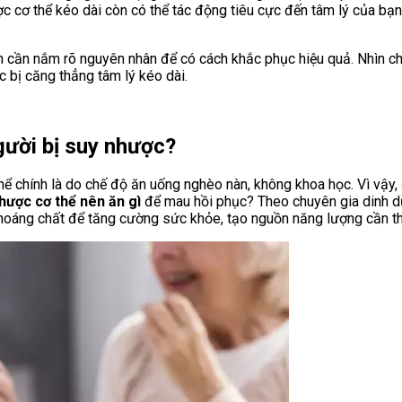
c cơ thể kéo dài còn có thể tác động tiêu cực đến tâm lý của bạn.
n cần nắm rõ nguyên nhân để có cách khắc phục hiệu quả. Nhìn ch
c bị căng thẳng tâm lý kéo dài.
gười bị suy nhược?
ể chính là do chế độ ăn uống nghèo nàn, không khoa học. Vì vậy, đ
hược cơ thể nên ăn gì
để mau hồi phục? Theo chuyên gia dinh d
khoáng chất để tăng cường sức khỏe, tạo nguồn năng lượng cần th