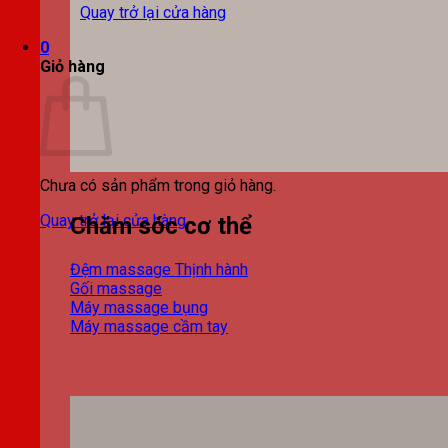
Quay trở lại cửa hàng
0
Giỏ hàng
Chưa có sản phẩm trong giỏ hàng.
Quay trở lại cửa hàng
Chăm sóc cơ thể
Đệm massage
Gối massage
Máy massage bụng
Máy massage cầm tay