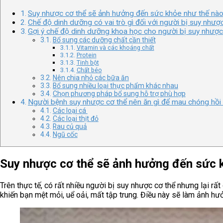
Suy nhược cơ thể sẽ ảnh hưởng đến sức khỏe như thế nà
Chế độ dinh dưỡng có vai trò gì đối với người bị suy nhượ
Gợi ý chế độ dinh dưỡng khoa học cho người bị suy nhược
Bổ sung các dưỡng chất cần thiết
Vitamin và các khoáng chất
Protein
Tinh bột
Chất béo
Nên chia nhỏ các bữa ăn
Bổ sung nhiều loại thực phẩm khác nhau
Chọn phương pháp bổ sung hỗ trợ phù hợp
Người bệnh suy nhược cơ thể nên ăn gì để mau chóng hồ
Các loại cá
Các loại thịt đỏ
Rau củ quả
Ngũ cốc
Suy nhược cơ thể sẽ ảnh hưởng đến sức 
Trên thực tế, có rất nhiều người bị suy nhược cơ thể nhưng lại r
khiến bạn mệt mỏi, uể oải, mất tập trung. Điều này sẽ làm ảnh h