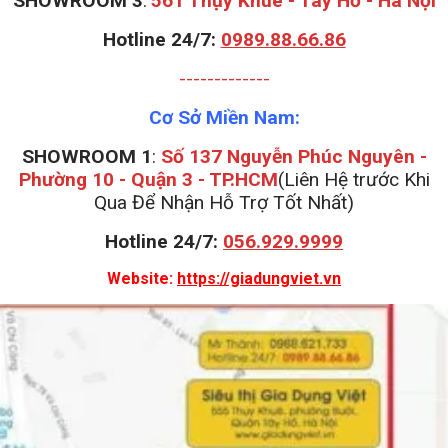
S
HOWROOM 3
:
561 Thụy Khuê - Tây Hồ - Hà Nội
Hotline 24/7:
0989.88.66.86
-------------
Cơ Sở Miền Nam:
SHOWROOM 1
:
Số 137 Nguyễn Phúc Nguyên -
Phường 10 - Quận 3 - TP.HCM
(Liên Hệ trước Khi
Qua Để Nhận Hỗ Trợ Tốt Nhất)
Hotline 24/7:
056.929.9999
Website:
https://giadungviet.vn