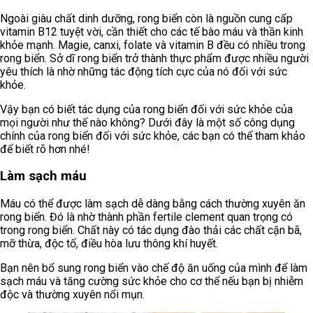
Ngoài giàu chất dinh dưỡng, rong biển còn là nguồn cung cấp
vitamin B12 tuyệt vời, cần thiết cho các tế bào máu và thần kinh
khỏe mạnh. Magie, canxi, folate và vitamin B đều có nhiều trong
rong biển. Sở dĩ rong biển trở thành thực phẩm được nhiều người
yêu thích là nhờ những tác động tích cực của nó đối với sức
khỏe.
Vậy bạn có biết tác dụng của rong biển đối với sức khỏe của
mọi người như thế nào không? Dưới đây là một số công dụng
chính của rong biển đối với sức khỏe, các bạn có thể tham khảo
để biết rõ hơn nhé!
Làm sạch máu
Máu có thể được làm sạch dễ dàng bằng cách thường xuyên ăn
rong biển. Đó là nhờ thành phần fertile clement quan trọng có
trong rong biển. Chất này có tác dụng đào thải các chất cặn bã,
mỡ thừa, độc tố, điều hòa lưu thông khí huyết.
Bạn nên bổ sung rong biển vào chế độ ăn uống của mình để làm
sạch máu và tăng cường sức khỏe cho cơ thể nếu bạn bị nhiễm
độc và thường xuyên nổi mụn.