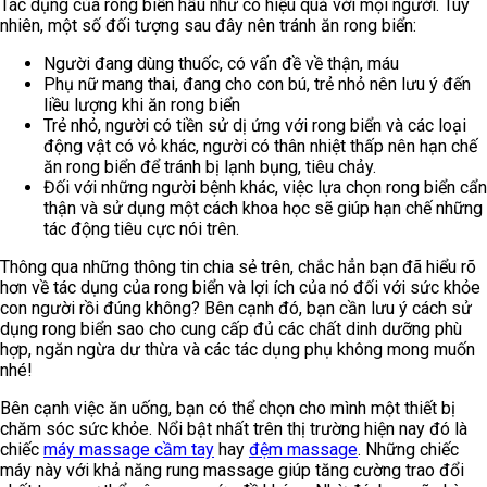
Tác dụng của rong biển hầu như có hiệu quả với mọi người. Tuy
nhiên, một số đối tượng sau đây nên tránh ăn rong biển:
Người đang dùng thuốc, có vấn đề về thận, máu
Phụ nữ mang thai, đang cho con bú, trẻ nhỏ nên lưu ý đến
liều lượng khi ăn rong biển
Trẻ nhỏ, người có tiền sử dị ứng với rong biển và các loại
động vật có vỏ khác, người có thân nhiệt thấp nên hạn chế
ăn rong biển để tránh bị lạnh bụng, tiêu chảy.
Đối với những người bệnh khác, việc lựa chọn rong biển cẩn
thận và sử dụng một cách khoa học sẽ giúp hạn chế những
tác động tiêu cực nói trên.
Thông qua những thông tin chia sẻ trên, chắc hẳn bạn đã hiểu rõ
hơn về tác dụng của rong biển và lợi ích của nó đối với sức khỏe
con người rồi đúng không? Bên cạnh đó, bạn cần lưu ý cách sử
dụng rong biển sao cho cung cấp đủ các chất dinh dưỡng phù
hợp, ngăn ngừa dư thừa và các tác dụng phụ không mong muốn
nhé!
Bên cạnh việc ăn uống, bạn có thể chọn cho mình một thiết bị
chăm sóc sức khỏe. Nổi bật nhất trên thị trường hiện nay đó là
chiếc
máy massage cầm tay
hay
đệm massage
. Những chiếc
máy này với khả năng rung massage giúp tăng cường trao đổi