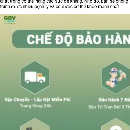
chất trong cơ thể, nâng cao sức đề kháng. Nhờ đó, bạn sẽ phòng
tránh được nhiều bệnh lý và có được cơ thể khỏe mạnh nhất.