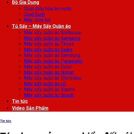
Đồ Gia Dụng
Quạt điều hòa hơi nước
Quạt Sưởi
Máy chạy bộ
Tủ Sấy – Máy Sấy Quần áo
Máy sấy quần áo Sunhouse
Máy sấy quần áo Kangaroo
Máy sấy quần áo Tiross
Máy sấy quần áo Saiko
Máy sấy quần áo Samsung
Máy sấy quần áo Panasonic
Máy sấy quần áo Coex
Máy sấy quần áo Nonan
Máy sấy quần áo Electrolux
Máy sấy quần áo LG
Máy sấy quần áo Xiaomi
Máy sấy quần áo Bosch
Tin tức
Video Sản Phẩm
Tin tức