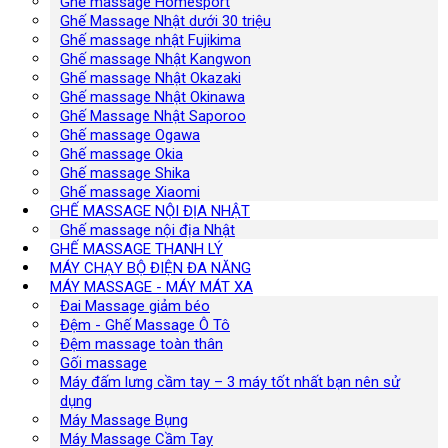
Ghế massage Homesport
Ghế Massage Nhật dưới 30 triệu
Ghế massage nhật Fujikima
Ghế massage Nhật Kangwon
Ghế massage Nhật Okazaki
Ghế massage Nhật Okinawa
Ghế Massage Nhật Saporoo
Ghế massage Ogawa
Ghế massage Okia
Ghế massage Shika
Ghế massage Xiaomi
GHẾ MASSAGE NỘI ĐỊA NHẬT
Ghế massage nội địa Nhật
GHẾ MASSAGE THANH LÝ
MÁY CHẠY BỘ ĐIỆN ĐA NĂNG
MÁY MASSAGE - MÁY MÁT XA
Đai Massage giảm béo
Đệm - Ghế Massage Ô Tô
Đệm massage toàn thân
Gối massage
Máy đấm lưng cầm tay – 3 máy tốt nhất bạn nên sử
dụng
Máy Massage Bụng
Máy Massage Cầm Tay