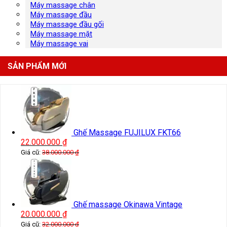
Máy massage chân
Máy massage đầu
Máy massage đầu gối
Máy massage mặt
Máy massage vai
SẢN PHẨM MỚI
Ghế Massage FUJILUX FKT66
22.000.000
₫
Giá cũ:
38.000.000
₫
Ghế massage Okinawa Vintage
20.000.000
₫
Giá cũ:
32.000.000
₫