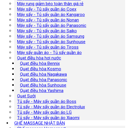
Máy rung giảm béo toàn thân giá rẻ
Máy sấy - Tủ sấy quần áo Coex
Máy sấy - Tủ sấy quần áo Kangaroo
Máy sấy - Tủ sấy quần áo Nonan
Máy sấy - Tủ sấy quần áo Panasonic
Máy sấy - Tủ sấy quần áo Saiko
Máy sấy - Tủ sấy quần áo Samsung
Máy sấy - Tủ sấy quần áo Sunhouse
Máy sấy - Tủ sấy quần áo Tiross
Máy sấy quần áo - Tủ sấy quần áo
Quạt điều hòa hơi nước
Quạt điều hòa Bennix
Quạt điều hòa Kosmo
Quạt điều hòa Nagakawa
Quạt điều hòa Panasonic
Quạt điều hòa Sunhouse
Quạt điều hòa Yashima
Quạt Sưởi
Tủ sấy - Máy sấy quần áo Boss
Tủ sấy - Máy sấy quần áo Electrolux
Tủ sấy - Máy sấy quần áo LG
Tủ sấy - Máy sấy quần áo Xiaomi
GHẾ MASSAGE NHẬT BẢN