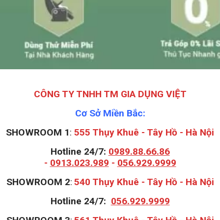
CÔNG TY TNHH TM GIA DỤNG VIỆT
Cơ Sở Miền Bắc:
SHOWROOM 1
:
555 Thụy Khuê - Tây Hồ - Hà Nội
Hotline 24/7:
0989.88.66.86
-
0913.023.989
-
056.929.9999
S
HOWROOM 2
:
540 Thụy Khuê - Tây Hồ - Hà Nội
Hotline 24/7:
056.929.9999