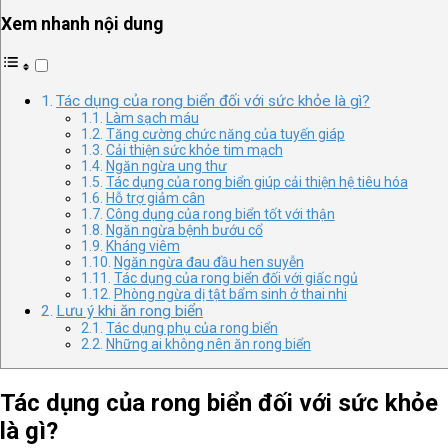
Xem nhanh nội dung
Tác dụng của rong biển đối với sức khỏe là gì?
Làm sạch máu
Tăng cường chức năng của tuyến giáp
Cải thiện sức khỏe tim mạch
Ngăn ngừa ung thư
Tác dụng của rong biển giúp cải thiện hệ tiêu hóa
Hỗ trợ giảm cân
Công dụng của rong biển tốt với thận
Ngăn ngừa bệnh bướu cổ
Kháng viêm
Ngăn ngừa đau đầu hen suyễn
Tác dụng của rong biển đối với giấc ngủ
Phòng ngừa dị tật bẩm sinh ở thai nhi
Lưu ý khi ăn rong biển
Tác dụng phụ của rong biển
Những ai không nên ăn rong biển
Tác dụng của rong biển đối với sức khỏe
là gì?