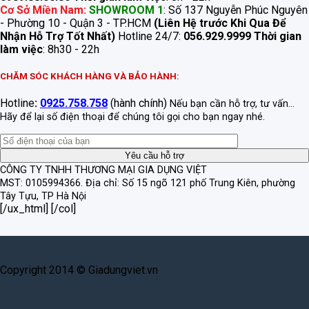
Cơ Sở Miền Nam:
SHOWROOM 1
: Số 137 Nguyễn Phúc Nguyên
- Phường 10 - Quận 3 - TP.HCM
(Liên Hệ trước Khi Qua Để
Nhận Hỗ Trợ Tốt Nhất)
Hotline 24/7:
056.929.9999
Thời gian
làm việc
: 8h30 - 22h
CHĂM SÓC KHÁCH HÀNG VÀ BẢO HÀNH:
Hotline
:
0925.758.758
(hành chính)
Nếu bạn cần hỗ trợ, tư vấn...
Hãy để lại số điện thoại để chúng tôi gọi cho bạn ngay nhé.
CÔNG TY TNHH THƯƠNG MẠI GIA DỤNG VIỆT
MST: 0105994366.
Địa chỉ: Số 15 ngõ 121 phố Trung Kiên, phường
Tây Tựu, TP Hà Nội
[/ux_html] [/col]
Copyright 2014 © Giadungviet.vn