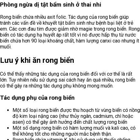
Phòng ngừa dị tật bẩm sinh ở thai nhi
Rong biển chứa nhiều axit folic. Tác dụng của rong biển giúp
tránh các vấn đề về khuyết tật bẩm sinh như bệnh bại liệt ở trẻ
em. Các cơn đau tim được giảm nhờ magie trong rong biển. Rong
biển có tác dụng hạ huyết áp rất tốt vì nó được hấp thụ từ nước
biển chứa hơn 90 loại khoáng chất, hàm lượng canxi cao nhưng ít
muối.
Lưu ý khi ăn rong biển
Có thể thấy những tác dụng của rong biển đối với cơ thể là rất
lớn. Tuy nhiên nếu sử dụng sai cách hay ăn quá nhiều, rong biển
có thể gây ra những tác dụng phụ không mong muốn.
Tác dụng phụ của rong biển
Một số loại rong biển được thu hoạch từ vùng biển có nồng
độ kim loại nặng cao (như thủy ngân, cadmium, chì hoặc
asen) có thể gây ảnh hưởng đến chất lượng rong biến
Một số dạng rong biển có hàm lượng muối và kali cao, có
thể không tốt cho những người mắc bệnh thận.
Rong biển chứa vitamin K, khi sử dụng với thuốc chống