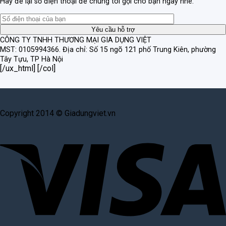
Hãy để lại số điện thoại để chúng tôi gọi cho bạn ngay nhé.
CÔNG TY TNHH THƯƠNG MẠI GIA DỤNG VIỆT
MST: 0105994366.
Địa chỉ: Số 15 ngõ 121 phố Trung Kiên, phường
Tây Tựu, TP Hà Nội
[/ux_html] [/col]
Copyright 2014 © Giadungviet.vn