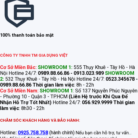
100% thanh toán bảo mật
CÔNG TY TNHH TM GIA DỤNG VIỆT
Cơ Sở Miền Bắc:
SHOWROOM 1:
555 Thụy Khuê - Tây Hồ - Hà
Nội Hotline 24/7:
0989.88.66.86 - 0913.023.989
SHOWROOM
2:
532 Thụy Khuê - Tây Hồ - Hà Nội Hotline 24/7:
0523.345678 -
0989.88.66.86
Thời gian làm việc
: 8h - 22h
Cơ Sở Miền Nam:
SHOWROOM 1
: Số 137 Nguyễn Phúc Nguyên
- Phường 10 - Quận 3 - TP.HCM
(Liên Hệ trước Khi Qua Để
Nhận Hỗ Trợ Tốt Nhất)
Hotline 24/7:
056.929.9999
Thời gian
làm việc
: 8h30 - 22h
CHĂM SÓC KHÁCH HÀNG VÀ BẢO HÀNH:
Hotline
:
0925.758.758
(hành chính)
Nếu bạn cần hỗ trợ, tư vấn...