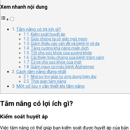
Xem nhanh nội dung
Tắm nắng có lợi ích gì?
Kiểm soát huyết áp
Giúp chúng ta có giấc ngủ ngon
Giảm thiểu các vấn đề và bệnh lý về da
Tăng cường khả năng miễn dịch
Tốt cho sức khỏe của xương khớp
Cải thiện triệu chứng của bệnh trầm cảm
Có lợi cho sức khỏe của mắt
Giảm nguy cơ mắc bệnh Alzheimer
Cách tắm nắng đúng nhất
Nhờ sự trợ giúp từ ứng dụng hiện đại
Thời gian tắm nắng
Một số lưu ý cần thiết khi tắm nắng
Tắm nắng có lợi ích gì?
Kiểm soát huyết áp
Việc tắm nắng có thể giúp bạn kiểm soát được huyết áp của bản