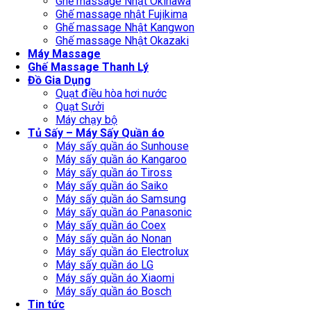
Ghế massage Nhật Okinawa
Ghế massage nhật Fujikima
Ghế massage Nhật Kangwon
Ghế massage Nhật Okazaki
Máy Massage
Ghế Massage Thanh Lý
Đồ Gia Dụng
Quạt điều hòa hơi nước
Quạt Sưởi
Máy chạy bộ
Tủ Sấy – Máy Sấy Quần áo
Máy sấy quần áo Sunhouse
Máy sấy quần áo Kangaroo
Máy sấy quần áo Tiross
Máy sấy quần áo Saiko
Máy sấy quần áo Samsung
Máy sấy quần áo Panasonic
Máy sấy quần áo Coex
Máy sấy quần áo Nonan
Máy sấy quần áo Electrolux
Máy sấy quần áo LG
Máy sấy quần áo Xiaomi
Máy sấy quần áo Bosch
Tin tức