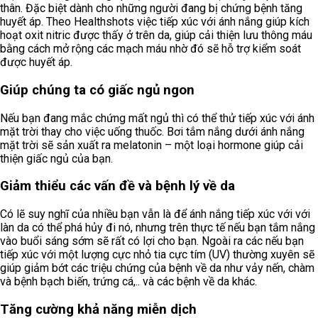
thân. Đặc biệt dành cho những người đang bị chứng bệnh tăng
huyết áp. Theo Healthshots việc tiếp xúc với ánh nắng giúp kích
hoạt oxit nitric được thấy ở trên da, giúp cải thiện lưu thông máu
bằng cách mở rộng các mạch máu nhờ đó sẽ hỗ trợ kiểm soát
được huyết áp.
Giúp chúng ta có giấc ngủ ngon
Nếu bạn đang mắc chứng mất ngủ thì có thể thử tiếp xúc với ánh
mặt trời thay cho việc uống thuốc. Bơi tắm nắng dưới ánh nắng
mặt trời sẽ sản xuất ra melatonin – một loại hormone giúp cải
thiện giấc ngủ của bạn.
Giảm thiểu các vấn đề và bệnh lý về da
Có lẽ suy nghĩ của nhiều bạn vẫn là để ánh nắng tiếp xúc với với
làn da có thể phá hủy đi nó, nhưng trên thực tế nếu bạn tắm nắng
vào buổi sáng sớm sẽ rất có lợi cho bạn. Ngoài ra các nếu bạn
tiếp xúc với một lượng cực nhỏ tia cực tím (UV) thường xuyên sẽ
giúp giảm bớt các triệu chứng của bệnh về da như vảy nến, chàm
và bệnh bạch biến, trứng cá,.. và các bệnh về da khác.
Tăng cường khả năng miễn dịch