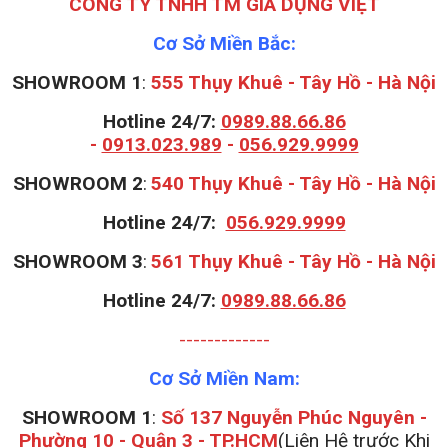
CÔNG TY TNHH TM GIA DỤNG VIỆT
Cơ Sở Miền Bắc:
SHOWROOM 1
:
555 Thụy Khuê - Tây Hồ - Hà Nội
Hotline 24/7:
0989.88.66.86
-
0913.023.989
-
056.929.9999
S
HOWROOM 2
:
540 Thụy Khuê - Tây Hồ - Hà Nội
Hotline 24/7:
056.929.9999
S
HOWROOM 3
:
561 Thụy Khuê - Tây Hồ - Hà Nội
Hotline 24/7:
0989.88.66.86
-------------
Cơ Sở Miền Nam:
SHOWROOM 1
:
Số 137 Nguyễn Phúc Nguyên -
Phường 10 - Quận 3 - TP.HCM
(Liên Hệ trước Khi