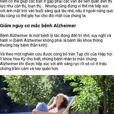
niên có thể giúp các bạn ít gặp phải các vấn đề liên quan đến thị
lực như cận thị, loạn thị, .. Nhưng cũng đừng vì thế mà tiếp xúc
với ánh mặt trời vào buổi sáng quá lâu nhé, nếu ở ngoài nắng quá
lâu cũng có thể gây hại cho đôi mắt của chúng ta.
Giảm nguy cơ mắc bệnh Alzheimer
Bệnh Alzheimer là một bệnh lý tác động đến trí nhớ, suy nghĩ và
hành vi (bệnh Alzheimer không phải là bệnh lão khoa thông
thường hay bệnh thần kinh).
Và theo một nghiên cứu được công bố trên Tạp chí của Hiệp hội
Y khoa Hoa Kỳ cho biết, những bệnh nhân bị mắc chứng
Alzheimer khi được tiếp xúc với ánh sáng rực rỡ sẽ có ít triệu
chứng trầm cảm và hay quên hơn.