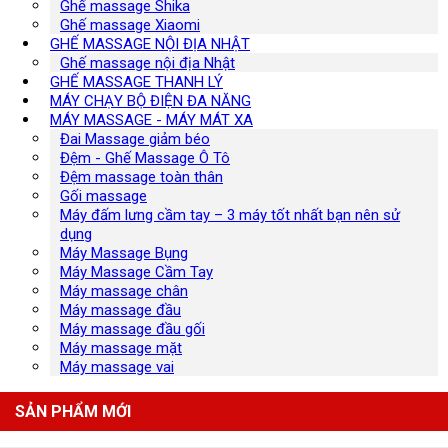
Ghế massage Shika
Ghế massage Xiaomi
GHẾ MASSAGE NỘI ĐỊA NHẬT
Ghế massage nội địa Nhật
GHẾ MASSAGE THANH LÝ
MÁY CHẠY BỘ ĐIỆN ĐA NĂNG
MÁY MASSAGE - MÁY MÁT XA
Đai Massage giảm béo
Đệm - Ghế Massage Ô Tô
Đệm massage toàn thân
Gối massage
Máy đấm lưng cầm tay – 3 máy tốt nhất bạn nên sử
dụng
Máy Massage Bụng
Máy Massage Cầm Tay
Máy massage chân
Máy massage đầu
Máy massage đầu gối
Máy massage mặt
Máy massage vai
SẢN PHẨM MỚI