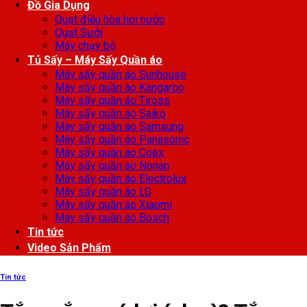
Đồ Gia Dụng
Quạt điều hòa hơi nước
Quạt Sưởi
Máy chạy bộ
Tủ Sấy – Máy Sấy Quần áo
Máy sấy quần áo Sunhouse
Máy sấy quần áo Kangaroo
Máy sấy quần áo Tiross
Máy sấy quần áo Saiko
Máy sấy quần áo Samsung
Máy sấy quần áo Panasonic
Máy sấy quần áo Coex
Máy sấy quần áo Nonan
Máy sấy quần áo Electrolux
Máy sấy quần áo LG
Máy sấy quần áo Xiaomi
Máy sấy quần áo Bosch
Tin tức
Video Sản Phẩm
Tin tức