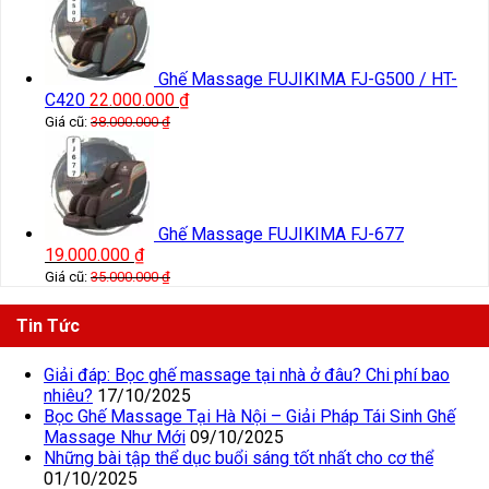
Ghế Massage FUJIKIMA FJ-G500 / HT-
C420
22.000.000
₫
Giá cũ:
38.000.000
₫
Ghế Massage FUJIKIMA FJ-677
19.000.000
₫
Giá cũ:
35.000.000
₫
Tin Tức
Giải đáp: Bọc ghế massage tại nhà ở đâu? Chi phí bao
nhiêu?
17/10/2025
Bọc Ghế Massage Tại Hà Nội – Giải Pháp Tái Sinh Ghế
Massage Như Mới
09/10/2025
Những bài tập thể dục buổi sáng tốt nhất cho cơ thể
01/10/2025