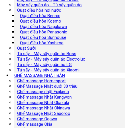
Máy sấy quần áo - Tủ sấy quần áo
Quạt điều hòa hơi nước
Quạt điều hòa Bennix
Quạt điều hòa Kosmo
Quạt điều hòa Nagakawa
Quạt điều hòa Panasonic
Quạt điều hòa Sunhouse
Quạt điều hòa Yashima
Quạt Sưởi
Tủ sấy - Máy sấy quần áo Boss
Tủ sấy - Máy sấy quần áo Electrolux
Tủ sấy - Máy sấy quần áo LG
Tủ sấy - Máy sấy quần áo Xiaomi
GHẾ MASSAGE NHẬT BẢN
Ghế massage Homesport
Ghế Massage Nhật dưới 30 triệu
Ghế massage nhật Fujikima
Ghế massage Nhật Kangwon
Ghế massage Nhật Okazaki
Ghế massage Nhật Okinawa
Ghế Massage Nhật Saporoo
Ghế massage Ogawa
Ghế massage Okia