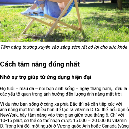
Tắm nắng thường xuyên vào sáng sớm rất có lợi cho sức khỏe
Cách tắm nắng đúng nhất
Nhờ sự trợ giúp từ ứng dụng hiện đại
Độ tuổi – màu da – nơi bạn sinh sống – ngày tháng năm,.. đều là
các yếu tố quan trọng ảnh hưởng đến lượng ánh nắng mặt trời.
Ví dụ như bạn sống ở càng xa phía Bắc thì sẽ cần tiếp xúc với
ánh nắng mặt trời nhiều hơn để tạo ra vitamin D. Cụ thể, nếu bạn ở
NewYork, hãy tắm nắng vào thời gian giữa trưa tháng 6. Chỉ với
10-15 phút, cơ thể có thể nhận được 15.000 – 20.000 IU vitamin
D. Trong khi đó, một người ở Vương quốc Anh hoặc Canada (vùng