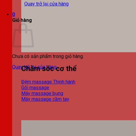
Quay trở lại cửa hàng
0
Giỏ hàng
Chưa có sản phẩm trong giỏ hàng.
Quay trở lại cửa hàng
Chăm sóc cơ thể
Đệm massage
Gối massage
Máy massage bụng
Máy massage cầm tay