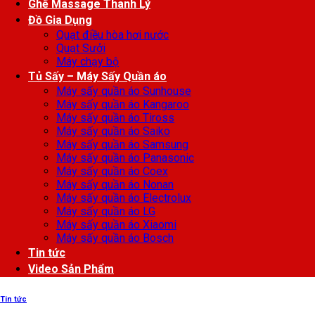
Ghế Massage Thanh Lý
Đồ Gia Dụng
Quạt điều hòa hơi nước
Quạt Sưởi
Máy chạy bộ
Tủ Sấy – Máy Sấy Quần áo
Máy sấy quần áo Sunhouse
Máy sấy quần áo Kangaroo
Máy sấy quần áo Tiross
Máy sấy quần áo Saiko
Máy sấy quần áo Samsung
Máy sấy quần áo Panasonic
Máy sấy quần áo Coex
Máy sấy quần áo Nonan
Máy sấy quần áo Electrolux
Máy sấy quần áo LG
Máy sấy quần áo Xiaomi
Máy sấy quần áo Bosch
Tin tức
Video Sản Phẩm
Tin tức