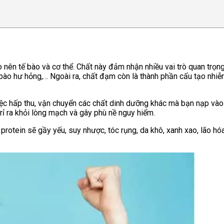
o nên tế bào và cơ thể. Chất này đảm nhận nhiều vai trò quan tr
 bào hư hỏng,… Ngoài ra, chất đạm còn là thành phần cấu tạo nhiễm
ệc hấp thu, vận chuyển các chất dinh dưỡng khác mà bạn nạp vào 
rỉ ra khỏi lòng mạch và gây phù nề nguy hiểm.
rotein sẽ gầy yếu, suy nhược, tóc rụng, da khô, xanh xao, lão hóa 