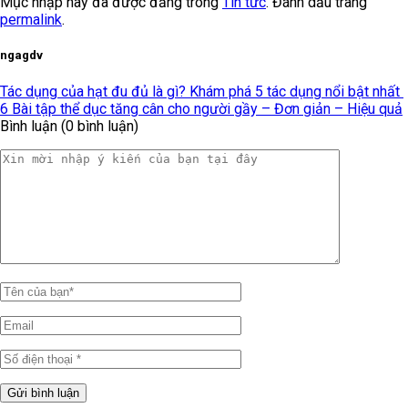
Mục nhập này đã được đăng trong
Tin tức
. Đánh dấu trang
permalink
.
ngagdv
Tác dụng của hạt đu đủ là gì? Khám phá 5 tác dụng nổi bật nhất
6 Bài tập thể dục tăng cân cho người gầy – Đơn giản – Hiệu quả
Bình luận (0 bình luận)