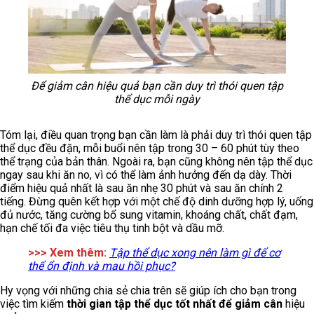
Để giảm cân hiệu quả bạn cần duy trì thói quen tập
thể dục mỗi ngày
Tóm lại, điều quan trọng bạn cần làm là phải duy trì thói quen tập
thể dục đều đặn, mỗi buổi nên tập trong 30 – 60 phút tùy theo
thể trạng của bản thân. Ngoài ra, bạn cũng không nên tập thể dục
ngay sau khi ăn no, vì có thể làm ảnh hưởng đến dạ dày. Thời
điểm hiệu quả nhất là sau ăn nhẹ 30 phút và sau ăn chính 2
tiếng. Đừng quên kết hợp với một chế độ dinh dưỡng hợp lý, uống
đủ nước, tăng cường bổ sung vitamin, khoáng chất, chất đạm,
hạn chế tối đa việc tiêu thụ tinh bột và dầu mỡ.
>>> Xem thêm:
Tập thể dục xong nên làm gì để cơ
thể ổn định và mau hồi phục?
Hy vọng với những chia sẻ chia trên sẽ giúp ích cho bạn trong
việc tìm kiếm
thời gian tập thể dục tốt nhất để giảm cân
hiệu