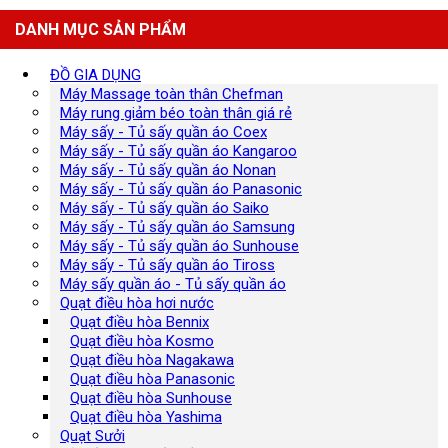
DANH MỤC SẢN PHẨM
ĐỒ GIA DỤNG
Máy Massage toàn thân Chefman
Máy rung giảm béo toàn thân giá rẻ
Máy sấy - Tủ sấy quần áo Coex
Máy sấy - Tủ sấy quần áo Kangaroo
Máy sấy - Tủ sấy quần áo Nonan
Máy sấy - Tủ sấy quần áo Panasonic
Máy sấy - Tủ sấy quần áo Saiko
Máy sấy - Tủ sấy quần áo Samsung
Máy sấy - Tủ sấy quần áo Sunhouse
Máy sấy - Tủ sấy quần áo Tiross
Máy sấy quần áo - Tủ sấy quần áo
Quạt điều hòa hơi nước
Quạt điều hòa Bennix
Quạt điều hòa Kosmo
Quạt điều hòa Nagakawa
Quạt điều hòa Panasonic
Quạt điều hòa Sunhouse
Quạt điều hòa Yashima
Quạt Sưởi