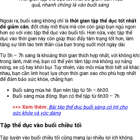
quả, nhanh chóng là vào buổi sáng
Ngoài ra, buổi sáng không chỉ là
thời gian tập thể dục tốt nhất
để giảm cân
, đốt cháy mỡ thừa mà còn còn giúp bạn ngủ ngon
hơn so với việc tập thể dục vào buổi tối. Hơn nữa, việc tập thể
dục vào thời gian này còn giúp thúc đẩy tâm trạng tốt hơn, làm
tăng sự tỉnh táo tinh thần của bạn trong suốt một ngày dài.
Từ 5h – 7h sáng là khoảng thời gian thích hợp nhất, với không khí
trong lành, mát mẻ, bạn có thể yên tâm tập mà không sợ nắng
nóng, xe cộ hay khói bụi. Tuy nhiên, vào mỗi mùa thời tiết sẽ khác
nhau, bạn cần linh hoạt lựa chọn thời gian sao cho phù hợp nhất
để đảm bảo sức khỏe, chẳng hạn:
Buổi sáng mùa hè: Bạn nên tập từ 5h – 6h30.
Buổi sáng mùa đông: Bạn có thể tập từ 6h30 – 7h.
>>> Xem thêm:
Bài tập thể dục buổi sáng có lợi cho
sức khỏe và vóc dáng
Tập thể dục vào buổi chiều tối
Tập luyện vào buổi chiều tối cũng mang lại nhiều lợi ích không