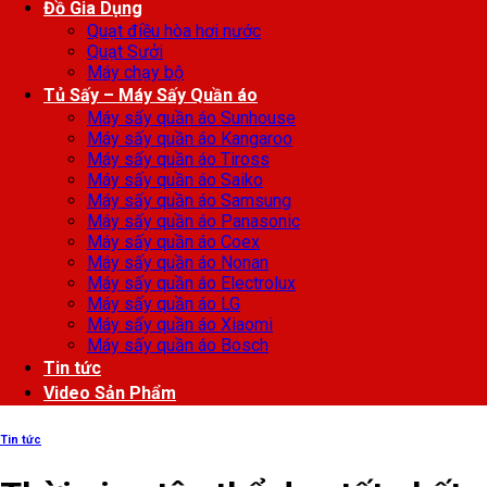
Đồ Gia Dụng
Quạt điều hòa hơi nước
Quạt Sưởi
Máy chạy bộ
Tủ Sấy – Máy Sấy Quần áo
Máy sấy quần áo Sunhouse
Máy sấy quần áo Kangaroo
Máy sấy quần áo Tiross
Máy sấy quần áo Saiko
Máy sấy quần áo Samsung
Máy sấy quần áo Panasonic
Máy sấy quần áo Coex
Máy sấy quần áo Nonan
Máy sấy quần áo Electrolux
Máy sấy quần áo LG
Máy sấy quần áo Xiaomi
Máy sấy quần áo Bosch
Tin tức
Video Sản Phẩm
Tin tức