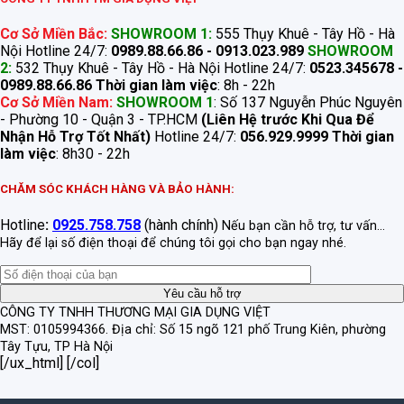
Cơ Sở Miền Bắc:
SHOWROOM 1:
555 Thụy Khuê - Tây Hồ - Hà
Nội Hotline 24/7:
0989.88.66.86 - 0913.023.989
SHOWROOM
2:
532 Thụy Khuê - Tây Hồ - Hà Nội Hotline 24/7:
0523.345678 -
0989.88.66.86
Thời gian làm việc
: 8h - 22h
Cơ Sở Miền Nam:
SHOWROOM 1
: Số 137 Nguyễn Phúc Nguyên
- Phường 10 - Quận 3 - TP.HCM
(Liên Hệ trước Khi Qua Để
Nhận Hỗ Trợ Tốt Nhất)
Hotline 24/7:
056.929.9999
Thời gian
làm việc
: 8h30 - 22h
CHĂM SÓC KHÁCH HÀNG VÀ BẢO HÀNH:
Hotline
:
0925.758.758
(hành chính)
Nếu bạn cần hỗ trợ, tư vấn...
Hãy để lại số điện thoại để chúng tôi gọi cho bạn ngay nhé.
CÔNG TY TNHH THƯƠNG MẠI GIA DỤNG VIỆT
MST: 0105994366.
Địa chỉ: Số 15 ngõ 121 phố Trung Kiên, phường
Tây Tựu, TP Hà Nội
[/ux_html] [/col]