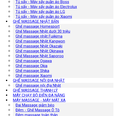
Tủ sấy - Máy sấy quần áo Boss
Tủ sấy - Máy sấy quần áo Electrolux
Tủ sấy - Máy sấy quần áo LG
Tủ sấy - Máy sấy quần áo Xiaomi
GHẾ MASSAGE NHẬT BẢN
Ghế massage Homesport
Ghế Massage Nhật dưới 30 triệu
Ghế massage nhật Fujikima
Ghế massage Nhật Kangwon
Ghế massage Nhật Okazaki
Ghế massage Nhật Okinawa
Ghế Massage Nhật Saporoo
Ghế massage Ogawa
Ghế massage Okia
Ghế massage Shika
Ghế massage Xiaomi
GHẾ MASSAGE NỘI ĐỊA NHẬT
Ghế massage nội địa Nhật
GHẾ MASSAGE THANH LÝ
MÁY CHẠY BỘ ĐIỆN ĐA NĂNG
MÁY MASSAGE - MÁY MÁT XA
Đai Massage giảm béo
Đệm - Ghế Massage Ô Tô
Đệm massage toàn thân