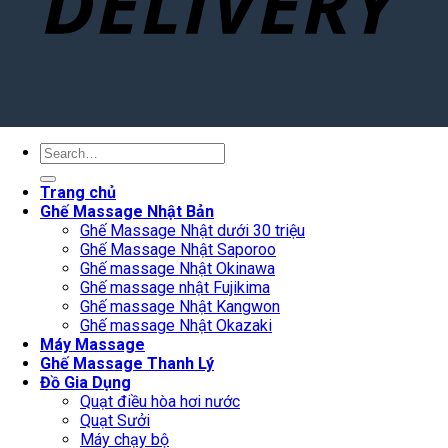
Search
for:
Trang chủ
Ghế Massage Nhật Bản
Ghế Massage Nhật dưới 30 triệu
Ghế Massage Nhật Saporoo
Ghế massage Nhật Okinawa
Ghế massage nhật Fujikima
Ghế massage Nhật Kangwon
Ghế massage Nhật Okazaki
Máy Massage
Ghế Massage Thanh Lý
Đồ Gia Dụng
Quạt điều hòa hơi nước
Quạt Sưởi
Máy chạy bộ