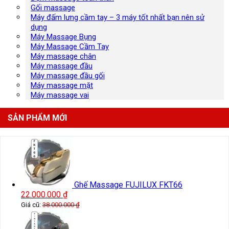
Gối massage
Máy đấm lưng cầm tay – 3 máy tốt nhất bạn nên sử
dụng
Máy Massage Bụng
Máy Massage Cầm Tay
Máy massage chân
Máy massage đầu
Máy massage đầu gối
Máy massage mặt
Máy massage vai
SẢN PHẨM MỚI
Ghế Massage FUJILUX FKT66
22.000.000
₫
Giá cũ:
38.000.000
₫