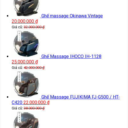
Ghế massage Okinawa Vintage
20.000.000
₫
Giá cũ:
32.000.000
₫
Ghế Massage IHOCO IH-1128
25.000.000
₫
Giá cũ:
42.000.000
₫
Ghế Massage FUJIKIMA FJ-G500 / HT-
C420
22.000.000
₫
Giá cũ:
38.000.000
₫