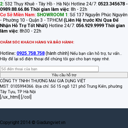
2:
532 Thụy Khuê - Tây Hồ - Hà Nội Hotline 24/7:
0523.345678 -
0989.88.66.86
Thời gian làm việc
: 8h - 22h
Cơ Sở Miền Nam:
SHOWROOM 1
: Số 137 Nguyễn Phúc Nguyên
- Phường 10 - Quận 3 - TP.HCM
(Liên Hệ trước Khi Qua Để
Nhận Hỗ Trợ Tốt Nhất)
Hotline 24/7:
056.929.9999
Thời gian
làm việc
: 8h30 - 22h
CHĂM SÓC KHÁCH HÀNG VÀ BẢO HÀNH:
Hotline
:
0925.758.758
(hành chính)
Nếu bạn cần hỗ trợ, tư vấn...
Hãy để lại số điện thoại để chúng tôi gọi cho bạn ngay nhé.
CÔNG TY TNHH THƯƠNG MẠI GIA DỤNG VIỆT
MST: 0105994366.
Địa chỉ: Số 15 ngõ 121 phố Trung Kiên, phường
Tây Tựu, TP Hà Nội
[/ux_html] [/col]
Copyright 2014 © Giadungviet.vn