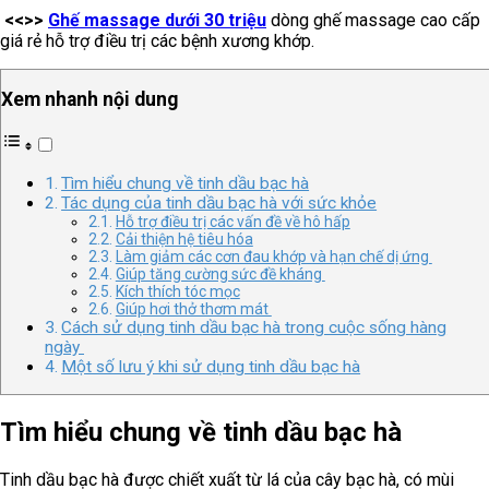
<<>>
Ghế massage dưới 30 triệu
dòng ghế massage cao cấp
giá rẻ hỗ trợ điều trị các bệnh xương khớp.
Xem nhanh nội dung
Tìm hiểu chung về tinh dầu bạc hà
Tác dụng của tinh dầu bạc hà với sức khỏe
Hỗ trợ điều trị các vấn đề về hô hấp
Cải thiện hệ tiêu hóa
Làm giảm các cơn đau khớp và hạn chế dị ứng
Giúp tăng cường sức đề kháng
Kích thích tóc mọc
Giúp hơi thở thơm mát
Cách sử dụng tinh dầu bạc hà trong cuộc sống hàng
ngày
Một số lưu ý khi sử dụng tinh dầu bạc hà
Tìm hiểu chung về tinh dầu bạc hà
Tinh dầu bạc hà được chiết xuất từ lá của cây bạc hà, có mùi