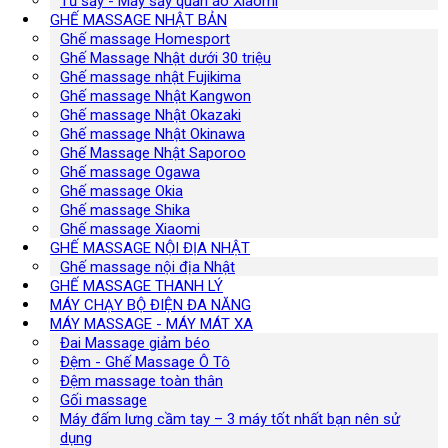
Tủ sấy - Máy sấy quần áo Xiaomi
GHẾ MASSAGE NHẬT BẢN
Ghế massage Homesport
Ghế Massage Nhật dưới 30 triệu
Ghế massage nhật Fujikima
Ghế massage Nhật Kangwon
Ghế massage Nhật Okazaki
Ghế massage Nhật Okinawa
Ghế Massage Nhật Saporoo
Ghế massage Ogawa
Ghế massage Okia
Ghế massage Shika
Ghế massage Xiaomi
GHẾ MASSAGE NỘI ĐỊA NHẬT
Ghế massage nội địa Nhật
GHẾ MASSAGE THANH LÝ
MÁY CHẠY BỘ ĐIỆN ĐA NĂNG
MÁY MASSAGE - MÁY MÁT XA
Đai Massage giảm béo
Đệm - Ghế Massage Ô Tô
Đệm massage toàn thân
Gối massage
Máy đấm lưng cầm tay – 3 máy tốt nhất bạn nên sử
dụng