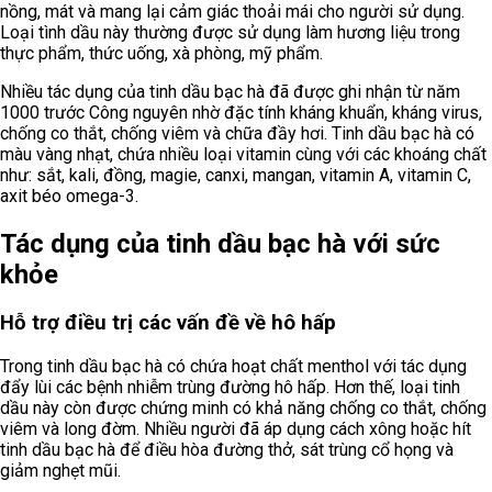
nồng, mát và mang lại cảm giác thoải mái cho người sử dụng.
Loại tình dầu này thường được sử dụng làm hương liệu trong
thực phẩm, thức uống, xà phòng, mỹ phẩm.
Nhiều tác dụng của tinh dầu bạc hà đã được ghi nhận từ năm
1000 trước Công nguyên nhờ đặc tính kháng khuẩn, kháng virus,
chống co thắt, chống viêm và chữa đầy hơi. Tinh dầu bạc hà có
màu vàng nhạt, chứa nhiều loại vitamin cùng với các khoáng chất
như: sắt, kali, đồng, magie, canxi, mangan, vitamin A, vitamin C,
axit béo omega-3.
Tác dụng của tinh dầu bạc hà với sức
khỏe
Hỗ trợ điều trị các vấn đề về hô hấp
Trong tinh dầu bạc hà có chứa hoạt chất menthol với tác dụng
đẩy lùi các bệnh nhiễm trùng đường hô hấp. Hơn thế, loại tinh
dầu này còn được chứng minh có khả năng chống co thắt, chống
viêm và long đờm. Nhiều người đã áp dụng cách xông hoặc hít
tinh dầu bạc hà để điều hòa đường thở, sát trùng cổ họng và
giảm nghẹt mũi.