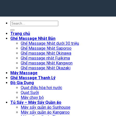
Search
for:
Trang chủ
Ghế Massage Nhật Bản
Ghế Massage Nhật dưới 30 triệu
Ghế Massage Nhật Saporoo
Ghế massage Nhật Okinawa
Ghế massage nhật Fujikima
Ghế massage Nhật Kangwon
Ghế massage Nhật Okazaki
Máy Massage
Ghế Massage Thanh Lý
Đồ Gia Dụng
Quạt điều hòa hơi nước
Quạt Sưởi
Máy chạy bộ
Tủ Sấy – Máy Sấy Quần áo
Máy sấy quần áo Sunhouse
Máy sấy quần áo Kangaroo