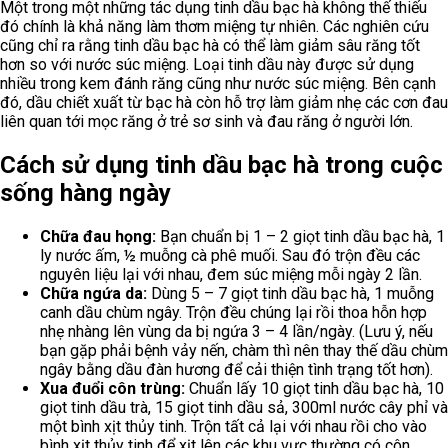
Một trong một những tác dụng tinh dầu bạc hà không thế thiếu
đó chính là khả năng làm thơm miệng tự nhiên. Các nghiên cứu
cũng chỉ ra rằng tinh dầu bạc hà có thể làm giảm sâu răng tốt
hơn so với nước súc miệng. Loại tinh dầu này được sử dụng
nhiều trong kem đánh răng cũng như nước súc miệng. Bên cạnh
đó, dầu chiết xuất từ bạc hà còn hỗ trợ làm giảm nhẹ các cơn đau
liên quan tới mọc răng ở trẻ sơ sinh và đau răng ở người lớn.
Cách sử dụng tinh dầu bạc hà trong cuộc
sống hàng ngày
Chữa đau họng:
Bạn chuẩn bị 1 – 2 giọt tinh dầu bạc hà, 1
ly nước ấm, ½ muỗng cà phê muối. Sau đó trộn đều các
nguyên liệu lại với nhau, đem súc miệng mỗi ngày 2 lần.
Chữa ngứa da:
Dùng 5 – 7 giọt tinh dầu bạc hà, 1 muỗng
canh dầu chùm ngây. Trộn đều chúng lại rồi thoa hỗn hợp
nhẹ nhàng lên vùng da bị ngứa 3 – 4 lần/ngày. (Lưu ý, nếu
bạn gặp phải bệnh vảy nến, chàm thì nên thay thế dầu chùm
ngây bằng dầu đàn hương để cải thiện tình trạng tốt hơn).
Xua đuổi côn trùng:
Chuẩn lấy 10 giọt tinh dầu bạc hà, 10
giọt tinh dầu trà, 15 giọt tinh dầu sả, 300ml nước cây phỉ và
một bình xịt thủy tinh. Trộn tất cả lại với nhau rồi cho vào
bình xịt thủy tinh để xịt lên các khu vực thường có côn