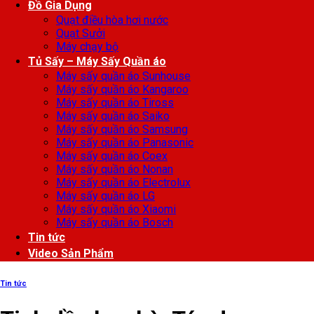
Đồ Gia Dụng
Quạt điều hòa hơi nước
Quạt Sưởi
Máy chạy bộ
Tủ Sấy – Máy Sấy Quần áo
Máy sấy quần áo Sunhouse
Máy sấy quần áo Kangaroo
Máy sấy quần áo Tiross
Máy sấy quần áo Saiko
Máy sấy quần áo Samsung
Máy sấy quần áo Panasonic
Máy sấy quần áo Coex
Máy sấy quần áo Nonan
Máy sấy quần áo Electrolux
Máy sấy quần áo LG
Máy sấy quần áo Xiaomi
Máy sấy quần áo Bosch
Tin tức
Video Sản Phẩm
Tin tức