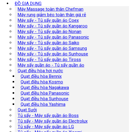
ĐỒ GIA DỤNG
Máy Massage toàn thân Chefman
Máy rung giảm béo toàn thân giá rẻ
Máy sấy - Tủ sấy quần áo Coex
Máy sấy - Tủ sấy quần áo Kangaroo
Máy sấy - Tủ sấy quần áo Nonan
Máy sấy - Tủ sấy quần áo Panasonic
Máy sấy - Tủ sấy quần áo Saiko
Máy sấy - Tủ sấy quần áo Samsung
Máy sấy - Tủ sấy quần áo Sunhouse
Máy sấy - Tủ sấy quần áo Tiross
Máy sấy quần áo - Tủ sấy quần áo
Quạt điều hòa hơi nước
Quạt điều hòa Bennix
Quạt điều hòa Kosmo
Quạt điều hòa Nagakawa
Quạt điều hòa Panasonic
Quạt điều hòa Sunhouse
Quạt điều hòa Yashima
Quạt Sưởi
Tủ sấy - Máy sấy quần áo Boss
Tủ sấy - Máy sấy quần áo Electrolux
Tủ sấy - Máy sấy quần áo LG