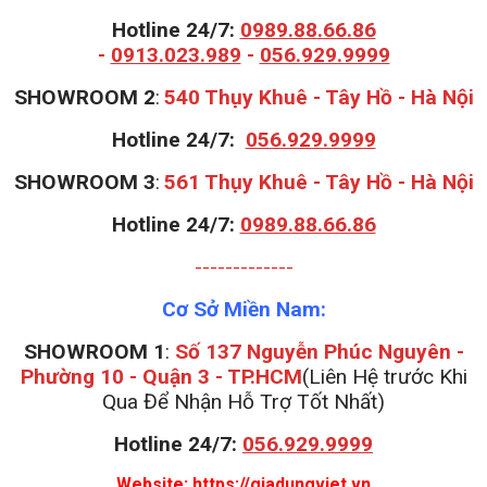
Hotline 24/7:
0989.88.66.86
-
0913.023.989
-
056.929.9999
S
HOWROOM 2
:
540 Thụy Khuê - Tây Hồ - Hà Nội
Hotline 24/7:
056.929.9999
S
HOWROOM 3
:
561 Thụy Khuê - Tây Hồ - Hà Nội
Hotline 24/7:
0989.88.66.86
-------------
Cơ Sở Miền Nam:
SHOWROOM 1
:
Số 137 Nguyễn Phúc Nguyên -
Phường 10 - Quận 3 - TP.HCM
(Liên Hệ trước Khi
Qua Để Nhận Hỗ Trợ Tốt Nhất)
Hotline 24/7:
056.929.9999
Website:
https://giadungviet.vn