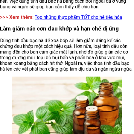
nên, việc dùng tinh dầu bạc hà bằng cách bôi ngoài da ở vùng
bụng và ngực sẽ giúp bạn cảm thấy dễ chịu hơn.
>>> Xem thêm:
Top những thực phẩm TỐT cho hệ tiêu hóa
Làm giảm các cơn đau khớp và hạn chế dị ứng
Dùng tinh dầu bạc hà để xoa bóp sẽ làm giảm đáng kể các
chứng đau khớp một cách hiệu quả. Hơn nữa, loại tinh dầu còn
mang đến cho bạn cảm giác mát lạnh, nhờ đó giúp giãn các cơ
trong đường mũi, loại bỏ bụi bẩn và phấn hoa ở khu vực mũi,
khoan xoang bằng cách hít thở. Ngoài ra, việc thoa tinh dầu bạc
hà lên các vết phát ban cũng giúp làm dịu da và ngăn ngừa ngứa.