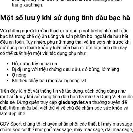
trùng xuất hiện.
Một số lưu ý khi sử dụng tinh dầu bạc hà
Với những người trưởng thành, sử dụng một lượng nhỏ tinh dầu
bạc hà trong chế độ ăn uống và sản phẩm bôi ngoài da hầu hết
đều an toàn. Tuy nhiên, phụ nữ mang thai và trẻ sơ sinh trước khi
sử dụng nên tham khảo ý kiến của bác sĩ, bởi loại tinh dầu này
có thể xuất hiện một vài tác dụng phụ như:
Đỏ, sưng tấy ngoài da
Bị dị ứng với triệu chứng đau đầu, đỏ bừng, lở miệng
Ợ nóng
Khi tiêu chảy hậu môn sẽ bị nóng rát
Trên đây là một vài thông tin về tác dụng, cách dùng cũng như
một số lưu ý khi sử dụng tinh dầu bạc hà mà Gia Dụng Việt muốn
chia sẻ. Đừng quên truy cập
giadungviet.vn
thường xuyên để
biết thêm nhiều bài viết thú vị về chủ đề chăm sóc sức khỏe và
làm đẹp nhé.
GDV Sport chúng tôi chuyên phân phối các thiết bị máy massage
chăm sóc cơ thể như ghế massage, máy massage, đai massage,