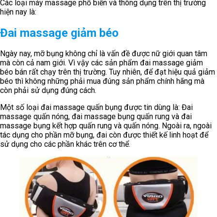
Các loại máy massage phổ biến và thông dụng trên thị trường
hiện nay là:
Đai massage giảm béo
Ngày nay, mỡ bụng không chỉ là vấn đề được nữ giới quan tâm
mà còn cả nam giới. Vì vậy các sản phẩm đai massage giảm
béo bán rất chạy trên thị trường. Tuy nhiên, để đạt hiệu quả giảm
béo thì không những phải mua đúng sản phẩm chính hãng mà
còn phải sử dụng đúng cách.
Một số loại đai massage quấn bụng được tin dùng là: Đai
massage quấn nóng, đai massage bụng quấn rung và đai
massage bụng kết hợp quấn rung và quấn nóng. Ngoài ra, ngoài
tác dụng cho phần mỡ bụng, đai còn được thiết kế linh hoạt để
sử dụng cho các phần khác trên cơ thể.