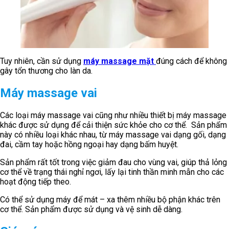
Tuy nhiên, cần sử dụng
máy massage mặt
đúng cách để không
gây tổn thương cho làn da.
Máy massage vai
Các loại m
áy massage vai cũng như nhiều thiết bị máy massage
khác được sử dụng để cải thiện sức khỏe cho cơ thể. Sản phẩm
này có nhiều loại khác nhau, từ máy massage vai dạng gối, dạng
đai, cầm tay hoặc hồng ngoại hay dạng bấm huyệt
.
Sản phẩm rất tốt trong việc giảm đau cho vùng vai, giúp thả lỏng
cơ thể về trạng thái nghỉ ngơi, lấy lại tinh thần minh mẫn cho các
hoạt động tiếp theo.
Có thể sử dụng máy để mát – xa thêm nhiều bộ phận khác trên
cơ thể. Sản phẩm được sử dụng và vệ sinh dễ dàng.