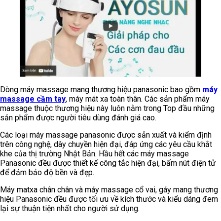
Dòng máy massage mang thương hiệu panasonic bao gồm
máy
massage cầm tay
, máy mát xa toàn thân. Các sản phẩm máy
massage thuộc thương hiệu này luôn nằm trong Top đầu những
sản phẩm được người tiêu dùng đánh giá cao.
Các loại m
áy massage panasonic được sản xuất và kiểm định
trên công nghệ, dây chuyền hiện đại, đáp ứng các yêu cầu khắt
khe của thị trường Nhật Bản. Hầu hết các máy massage
Panasonic đều được thiết kế công tắc hiện đại, bấm nút điện tử
để đảm bảo độ bền và đẹp.
Máy matxa chân chân và máy massage cổ vai, gáy mang thương
hiệu Panasonic đều được tối ưu về kích thước và kiểu dáng đem
lại sự thuận tiện nhất cho người sử dụng.