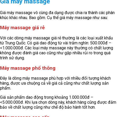
Giá máy massage
Giá máy massage vô cùng đa dạng được chia ra thành các phân
khúc khác nhau. Bao gồm. Cụ thể giá máy massage như sau:
Máy massage giá rẻ
Với các dòng máy massage giá rẻ thường là các loại xuất khẩu
từ Trung Quốc. Có giá dao động từ vài trăm nghìn: 500.000đ –
<1.000.000đ. Các loại máy massage này thường có chất lượng
không được đánh giá cao cũng như gặp nhiều rủi ro trong quá
trình sử dụng.
Máy massage phổ thông
Đây là dòng máy massage phù hợp với nhiều đối tượng khách
hàng, được ưa chuộng cả về giá cả cũng như chất lượng sản
phẩm.
Giá sản phẩm dao động trong khoảng 1.000.000đ –
<5.000.000đ. Khi lựa chọn dòng này, khách hàng cũng được đảm
bảo về chất lượng cũng như chế độ bảo hành tốt hơn
.