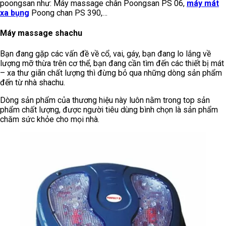
poongsan như: Máy massage chân Poongsan PS 06,
máy mát
xa bụng
Poong chan PS 390,…
Máy massage shachu
Bạn đang gặp các vấn đề về cổ, vai, gáy, bạn đang lo lắng về
lượng mỡ thừa trên cơ thể, bạn đang cần tìm đến các thiết bị mát
– xa thư giãn chất lượng thì đừng bỏ qua những dòng sản phẩm
đến từ nhà shachu.
Dòng sản phẩm của thương hiệu này luôn nằm trong top sản
phẩm chất lượng, được người tiêu dùng bình chọn là sản phẩm
chăm sức khỏe cho mọi nhà.