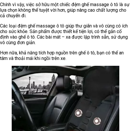
Chính vì vậy, việc sở hữu một chiếc đệm ghế massage ô tô là sự
lựa chọn không thể tuyệt vời hơn, giúp nâng cao chất lượng cho
cả chuyến đi.
Các loại đệm ghế massage ô tô giúp thư giãn và vô cùng có ích
cho sức khỏe. Sản phẩm được thiết kế tiện lợi, có thể gắn cố
định vào ghế ô tô. Các bài mát – xa được lập trình sẵn, sử dụng
vô cùng đơn giản.
Hơn nữa, khả năng tích hợp nguồn trên ghế ô tô, bạn có thể an
tâm và thoải mái khi ngồi trên xe.