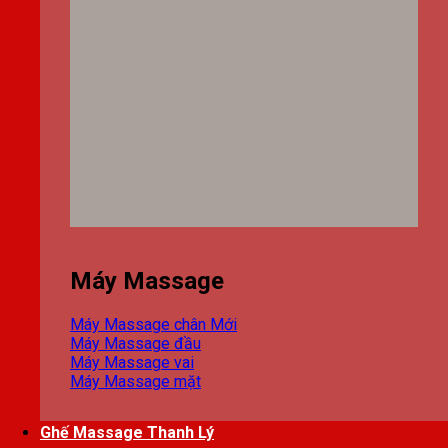
Máy Massage
Máy Massage chân
Máy Massage đầu
Máy Massage vai
Máy Massage mặt
Ghế Massage Thanh Lý