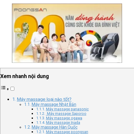
Xem nhanh nội dung
Máy massage loại nào tốt?
Máy massage Nhật Bản
Máy massage panasonic
Máy massage Saporoo
Máy massage ogawa
Máy massage Inada
Máy massage Hàn Quốc
Máy massage poongsan