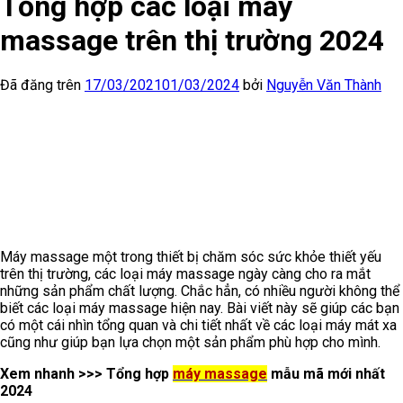
Tổng hợp các loại máy
massage trên thị trường 2024
Đã đăng trên
17/03/2021
01/03/2024
bởi
Nguyễn Văn Thành
Máy massage một trong
thiết bị chăm sóc sức khỏe thiết yếu
trên thị trường, các loại máy massage ngày càng cho ra mắt
những sản phẩm chất lượng. Chắc hẳn, có nhiều người không thể
biết các loại máy massage hiện nay. Bài viết này sẽ giúp các bạn
có một cái nhìn tổng quan và chi tiết nhất về các loại máy mát xa
cũng như giúp bạn lựa chọn một sản phẩm phù hợp cho mình.
Xem nhanh >>> Tổng hợp
máy massage
mẫu mã mới nhất
2024