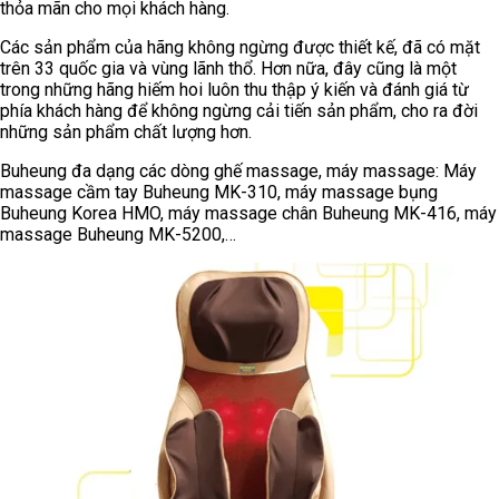
thỏa mãn cho mọi khách hàng.
Các sản phẩm của hãng không ngừng được thiết kế, đã có mặt
trên 33 quốc gia và vùng lãnh thổ. Hơn nữa, đây cũng là một
trong những hãng hiếm hoi luôn thu thập ý kiến và đánh giá từ
phía khách hàng để không ngừng cải tiến sản phẩm, cho ra đời
những sản phẩm chất lượng hơn.
Buheung đa dạng các dòng ghế massage, máy massage: Máy
massage cầm tay Buheung MK-310, máy massage bụng
Buheung Korea HMO, máy massage chân Buheung MK-416, máy
massage Buheung MK-5200,…