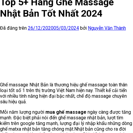
Top 5+ Hãng Ghế Massage
Nhật Bản Tốt Nhất 2024
Đã đăng trên
26/12/2020
05/03/2024
bởi
Nguyễn Văn Thành
Ghế massage Nhật Bản là thương hiệu ghế massage toàn thân
loại tốt số 1 trên thị trường Việt Nam hiện nay. Thiết kế cải tiến
với nhiều tính năng hiện đại bậc nhất, chế độ massage chuyên
sâu hiệu quả.
Mỗi năm lượng người
mua ghế massage
ngày càng được tăng
mạnh. Đặc biệt phải nói đến ghế massage nhật bản, lượt tìm
kiếm trên google tăng mạnh, lượng đại lý nhập khẩu những dòng
ghế matxa nhật bản tăng chóng mặt.Nhật bản cũng cho ra đời