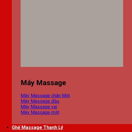
Máy Massage
Máy Massage chân
Máy Massage đầu
Máy Massage vai
Máy Massage mặt
Ghế Massage Thanh Lý