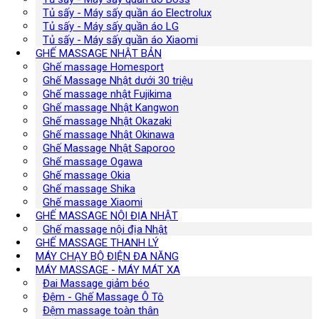
Tủ sấy - Máy sấy quần áo Electrolux
Tủ sấy - Máy sấy quần áo LG
Tủ sấy - Máy sấy quần áo Xiaomi
GHẾ MASSAGE NHẬT BẢN
Ghế massage Homesport
Ghế Massage Nhật dưới 30 triệu
Ghế massage nhật Fujikima
Ghế massage Nhật Kangwon
Ghế massage Nhật Okazaki
Ghế massage Nhật Okinawa
Ghế Massage Nhật Saporoo
Ghế massage Ogawa
Ghế massage Okia
Ghế massage Shika
Ghế massage Xiaomi
GHẾ MASSAGE NỘI ĐỊA NHẬT
Ghế massage nội địa Nhật
GHẾ MASSAGE THANH LÝ
MÁY CHẠY BỘ ĐIỆN ĐA NĂNG
MÁY MASSAGE - MÁY MÁT XA
Đai Massage giảm béo
Đệm - Ghế Massage Ô Tô
Đệm massage toàn thân