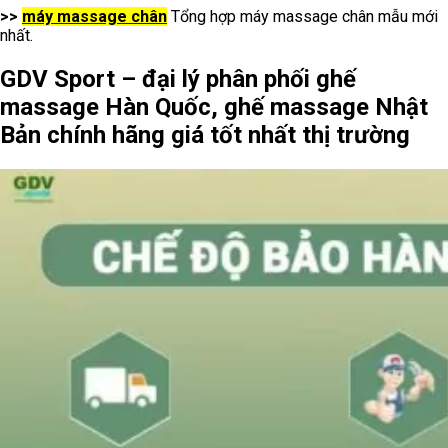
>>
máy massage chân
Tổng hợp máy massage chân mẫu mới
nhất.
GDV Sport – đại lý phân phối ghế
massage Hàn Quốc, ghế massage Nhật
Bản chính hãng giá tốt nhất thị trường