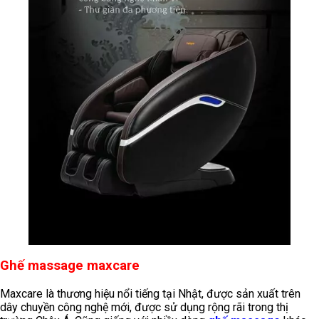
Ghế massage maxcare
Maxcare là thương hiệu nổi tiếng tại Nhật, được sản xuất trên
dây chuyền công nghệ mới, được sử dụng rộng rãi trong thị