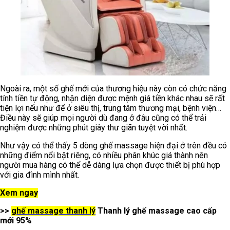
Ngoài ra, một số ghế mới của thương hiệu này còn có chức năng
tính tiền tự động, nhận diện được mệnh giá tiền khác nhau sẽ rất
tiện lợi nếu như để ở siêu thị, trung tâm thương mại, bệnh viện…
Điều này sẽ giúp mọi người dù đang ở đâu cũng có thể trải
nghiệm được những phút giây thư giãn tuyệt vời nhất.
Như vậy có thể thấy 5 dòng ghế massage hiện đại ở trên đều có
những điểm nổi bật riêng, có nhiều phân khúc giá thành nên
người mua hàng có thể dễ dàng lựa chọn được thiết bị phù hợp
với gia đình mình nhất.
Xem ngay
>>
ghế massage thanh lý
Thanh lý ghế massage cao cấp
mới 95%