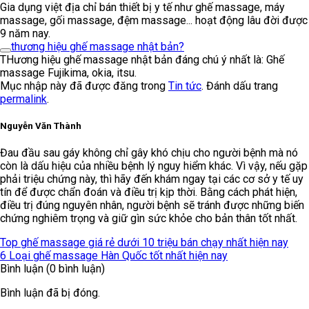
Gia dụng việt địa chỉ bán thiết bị y tế như ghế massage, máy
massage, gối massage, đệm massage... hoạt động lâu đời được
9 năm nay.
thương hiệu ghế massage nhật bản?
THương hiệu ghế massage nhật bản đáng chú ý nhất là: Ghế
massage Fujikima, okia, itsu.
Mục nhập này đã được đăng trong
Tin tức
. Đánh dấu trang
permalink
.
Nguyễn Văn Thành
Đau đầu sau gáy không chỉ gây khó chịu cho người bệnh mà nó
còn là dấu hiệu của nhiều bệnh lý nguy hiểm khác. Vì vậy, nếu gặp
phải triệu chứng này, thì hãy đến khám ngay tại các cơ sở y tế uy
tín để được chẩn đoán và điều trị kịp thời. Bằng cách phát hiện,
điều trị đúng nguyên nhân, người bệnh sẽ tránh được những biến
chứng nghiêm trọng và giữ gìn sức khỏe cho bản thân tốt nhất.
Top ghế massage giá rẻ dưới 10 triệu bán chạy nhất hiện nay
6 Loại ghế massage Hàn Quốc tốt nhất hiện nay
Bình luận (0 bình luận)
Bình luận đã bị đóng.