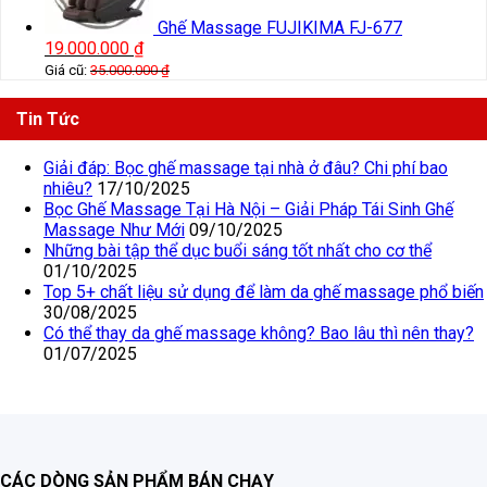
Ghế Massage FUJIKIMA FJ-677
19.000.000
₫
Giá cũ:
35.000.000
₫
Tin Tức
Giải đáp: Bọc ghế massage tại nhà ở đâu? Chi phí bao
nhiêu?
17/10/2025
Bọc Ghế Massage Tại Hà Nội – Giải Pháp Tái Sinh Ghế
Massage Như Mới
09/10/2025
Những bài tập thể dục buổi sáng tốt nhất cho cơ thể
01/10/2025
Top 5+ chất liệu sử dụng để làm da ghế massage phổ biến
30/08/2025
Có thể thay da ghế massage không? Bao lâu thì nên thay?
01/07/2025
CÁC DÒNG SẢN PHẨM BÁN CHẠY