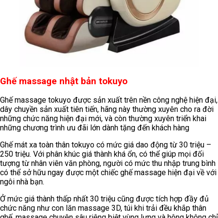
Ghế massage nhật bản tokuyo
Ghế massage tokuyo được sản xuất trên nền công nghệ hiện đại,
dây chuyền sản xuất tiên tiến, hãng này thường xuyên cho ra đời
những chức năng hiện đại mới, và còn thường xuyên triển khai
những chương trình ưu đãi lớn dành tặng đến khách hàng
Ghế mát xa toàn thân tokuyo có mức giá dao động từ 30 triệu –
250 triệu. Với phân khúc giá thành khá ổn, có thể giúp mọi đối
tượng từ nhân viên văn phòng, người có mức thu nhập trung bình
có thể sở hữu ngay được một chiếc ghế massage hiện đại về với
ngôi nhà bạn.
Ở mức giá thành thấp nhất 30 triệu cũng được tích hợp đầy đủ
chức năng như con lăn massage 3D, túi khi trải đều khắp thân
ghế, massage chuyên sâu riêng biệt vùng lưng và hông không chỉ