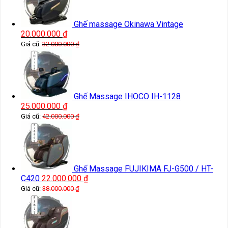
Ghế massage Okinawa Vintage
20.000.000
₫
Giá cũ:
32.000.000
₫
Ghế Massage IHOCO IH-1128
25.000.000
₫
Giá cũ:
42.000.000
₫
Ghế Massage FUJIKIMA FJ-G500 / HT-
C420
22.000.000
₫
Giá cũ:
38.000.000
₫