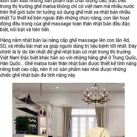
luôn sản xuất những sản phẩm đạt chất lượng cao, đặc biệt
trong thị trường ghế matxa không chỉ có việt nam mà nhiều nước
trên thế giới luôn tin tưởng sử dụng ghế mát xa nhật bản nhiều
nhất.Từ thiết kế bên ngoài đến những chức năng, con lăn hoạt
động đều trong của ghế massage toàn thân nhật bản đều đặc
biệt, nổi bật và tiên tiến.
Hàng năm nhật bản lại nâng cấp ghế massage lên con lăn 4d,
5D, và nhiều bài mat xa giúp người dùng trị liệu bệnh tốt nhất. Đây
chính là lý do lớn nhất để ghế nhật bản có mặt trong thị trường
Việt Nam Đặc biệt khác hẳn so với những hãng ghế ở Trung Quốc,
Hàn Quốc… Ghế matxa toàn thân nhật bản được thiết kế tính năng
riêng biệt cao cấp, nên ít có sản phẩm nào nhái được những
chiếc ghế nhật bản đa tính năng này.