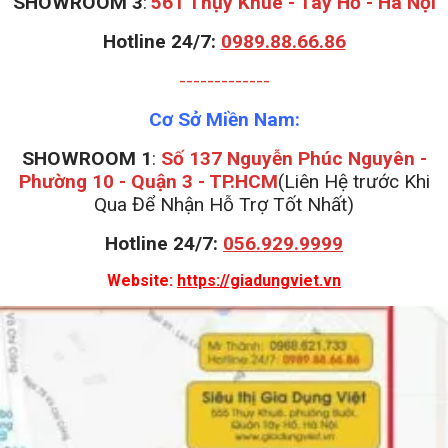
S
HOWROOM 3
:
561 Thụy Khuê - Tây Hồ - Hà Nội
Hotline 24/7:
0989.88.66.86
-------------
Cơ Sở Miền Nam:
SHOWROOM 1
:
Số 137 Nguyễn Phúc Nguyên -
Phường 10 - Quận 3 - TP.HCM
(Liên Hệ trước Khi
Qua Để Nhận Hỗ Trợ Tốt Nhất)
Hotline 24/7:
056.929.9999
Website:
https://giadungviet.vn