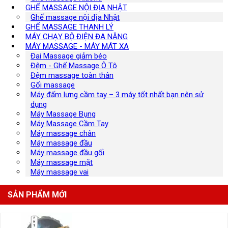
GHẾ MASSAGE NỘI ĐỊA NHẬT
Ghế massage nội địa Nhật
GHẾ MASSAGE THANH LÝ
MÁY CHẠY BỘ ĐIỆN ĐA NĂNG
MÁY MASSAGE - MÁY MÁT XA
Đai Massage giảm béo
Đệm - Ghế Massage Ô Tô
Đệm massage toàn thân
Gối massage
Máy đấm lưng cầm tay – 3 máy tốt nhất bạn nên sử
dụng
Máy Massage Bụng
Máy Massage Cầm Tay
Máy massage chân
Máy massage đầu
Máy massage đầu gối
Máy massage mặt
Máy massage vai
SẢN PHẨM MỚI