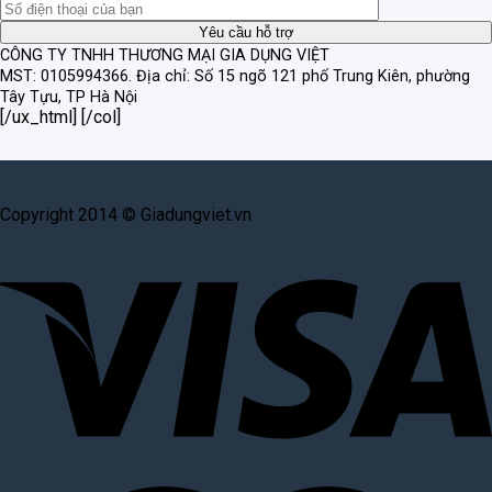
CÔNG TY TNHH THƯƠNG MẠI GIA DỤNG VIỆT
MST: 0105994366.
Địa chỉ: Số 15 ngõ 121 phố Trung Kiên, phường
Tây Tựu, TP Hà Nội
[/ux_html] [/col]
Copyright 2014 © Giadungviet.vn