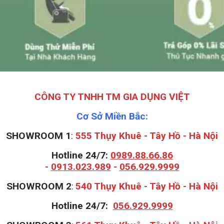
CÔNG TY TNHH TM GIA DỤNG VIỆT
Cơ Sở Miền Bắc:
SHOWROOM 1
:
555 Thụy Khuê - Tây Hồ - Hà Nội
Hotline 24/7:
0989.88.66.86
-
0913.023.989
-
056.929.9999
S
HOWROOM 2
:
540 Thụy Khuê - Tây Hồ - Hà Nội
Hotline 24/7:
056.929.9999