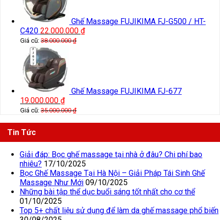
Ghế Massage FUJIKIMA FJ-G500 / HT-
C420
22.000.000
₫
Giá cũ:
38.000.000
₫
Ghế Massage FUJIKIMA FJ-677
19.000.000
₫
Giá cũ:
35.000.000
₫
Tin Tức
Giải đáp: Bọc ghế massage tại nhà ở đâu? Chi phí bao
nhiêu?
17/10/2025
Bọc Ghế Massage Tại Hà Nội – Giải Pháp Tái Sinh Ghế
Massage Như Mới
09/10/2025
Những bài tập thể dục buổi sáng tốt nhất cho cơ thể
01/10/2025
Top 5+ chất liệu sử dụng để làm da ghế massage phổ biến
30/08/2025