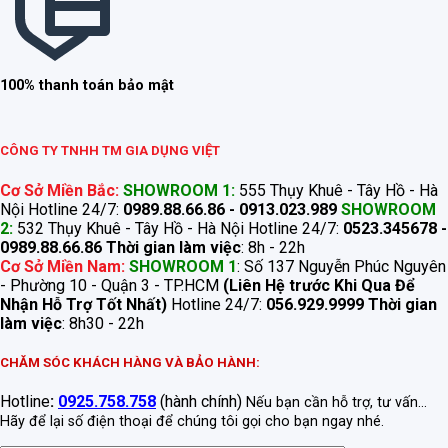
100% thanh toán bảo mật
CÔNG TY TNHH TM GIA DỤNG VIỆT
Cơ Sở Miền Bắc:
SHOWROOM 1:
555 Thụy Khuê - Tây Hồ - Hà
Nội Hotline 24/7:
0989.88.66.86 - 0913.023.989
SHOWROOM
2:
532 Thụy Khuê - Tây Hồ - Hà Nội Hotline 24/7:
0523.345678 -
0989.88.66.86
Thời gian làm việc
: 8h - 22h
Cơ Sở Miền Nam:
SHOWROOM 1
: Số 137 Nguyễn Phúc Nguyên
- Phường 10 - Quận 3 - TP.HCM
(Liên Hệ trước Khi Qua Để
Nhận Hỗ Trợ Tốt Nhất)
Hotline 24/7:
056.929.9999
Thời gian
làm việc
: 8h30 - 22h
CHĂM SÓC KHÁCH HÀNG VÀ BẢO HÀNH:
Hotline
:
0925.758.758
(hành chính)
Nếu bạn cần hỗ trợ, tư vấn...
Hãy để lại số điện thoại để chúng tôi gọi cho bạn ngay nhé.