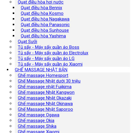
Quạt điều hòa hơi nước
Quạt điều hòa Bennix
Quạt điều hòa Kosmo
Quạt điều hòa Nagakawa
Quạt điều hòa Panasonic
Quạt điều hòa Sunhouse
Quạt điều hòa Yashima
Quạt Sưởi
Tủ sấy - Máy sấy quần áo Boss
Tủ sấy - Máy sấy quần áo Electrolux
Tủ sấy - Máy sấy quần áo LG
Tủ sấy - Máy sấy quần áo Xiaomi
GHẾ MASSAGE NHẬT BẢN
Ghế massage Homesport
Ghế Massage Nhật dưới 30 triệu
Ghế massage nhật Fujikima
Ghế massage Nhật Kangwon
Ghế massage Nhật Okazaki
Ghế massage Nhật Okinawa
Ghế Massage Nhật Saporoo
Ghế massage Ogawa
Ghế massage Okia
Ghế massage Shika
Ghế massage Xiaomi