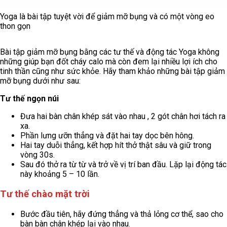
Yoga là bài tập tuyệt vời để giảm mỡ bụng và có một vòng eo
thon gọn
Bài tập giảm mỡ bụng bằng các tư thế và động tác Yoga không
những giúp bạn đốt cháy calo mà còn đem lại nhiều lợi ích cho
tinh thần cũng như sức khỏe. Hãy tham khảo những bài tập giảm
mỡ bụng dưới như sau:
Tư thế ngọn núi
Đưa hai bàn chân khép sát vào nhau , 2 gót chân hơi tách ra
xa.
Phần lưng ưỡn thẳng và đặt hai tay dọc bên hông.
Hai tay duỗi thẳng, kết hợp hít thở thật sâu và giữ trong
vòng 30s.
Sau đó thở ra từ từ và trở về vị trí ban đầu. Lặp lại động tác
này khoảng 5 – 10 lần.
Tư thế chào mặt trời
Bước đầu tiên, hãy đứng thẳng và thả lỏng cơ thể, sao cho
bàn bàn chân khép lại vào nhau.