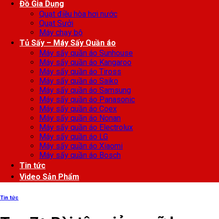
Đồ Gia Dụng
Quạt điều hòa hơi nước
Quạt Sưởi
Máy chạy bộ
Tủ Sấy – Máy Sấy Quần áo
Máy sấy quần áo Sunhouse
Máy sấy quần áo Kangaroo
Máy sấy quần áo Tiross
Máy sấy quần áo Saiko
Máy sấy quần áo Samsung
Máy sấy quần áo Panasonic
Máy sấy quần áo Coex
Máy sấy quần áo Nonan
Máy sấy quần áo Electrolux
Máy sấy quần áo LG
Máy sấy quần áo Xiaomi
Máy sấy quần áo Bosch
Tin tức
Video Sản Phẩm
Tin tức