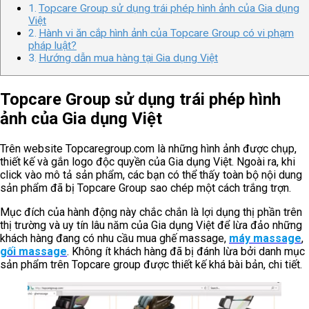
Topcare Group sử dụng trái phép hình ảnh của Gia dụng
Việt
Hành vi ăn cắp hình ảnh của Topcare Group có vi phạm
pháp luật?
Hướng dẫn mua hàng tại Gia dụng Việt
Topcare Group sử dụng trái phép hình
ảnh của Gia dụng Việt
Trên website Topcaregroup.com là những hình ảnh được chụp,
thiết kế và gắn logo độc quyền của Gia dụng Việt. Ngoài ra, khi
click vào mô tả sản phẩm, các bạn có thể thấy toàn bộ nội dung
sản phẩm đã bị Topcare Group sao chép một cách trắng trợn.
Mục đích của hành động này chắc chắn là lợi dụng thị phần trên
thị trường và uy tín lâu năm của Gia dụng Việt để lừa đảo những
khách hàng đang có nhu cầu mua ghế massage,
máy massage
,
gối massage
. Không ít khách hàng đã bị đánh lừa bởi danh mục
sản phẩm trên Topcare group được thiết kế khá bài bản, chi tiết.