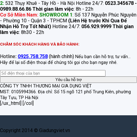
2:
532 Thụy Khuê - Tây Hồ - Hà Nội Hotline 24/7:
0523.345678 -
0989.88.66.86
Thời gian làm việc
: 8h - 22h
Cơ Sở Miền Nam:
SHOWROOM 1
: Số 137 Nguyễn Phúc Nguyên
- Phường 10 - Quận 3 - TP.HCM
(Liên Hệ trước Khi Qua Để
Nhận Hỗ Trợ Tốt Nhất)
Hotline 24/7:
056.929.9999
Thời gian
làm việc
: 8h30 - 22h
CHĂM SÓC KHÁCH HÀNG VÀ BẢO HÀNH:
Hotline
:
0925.758.758
(hành chính)
Nếu bạn cần hỗ trợ, tư vấn...
Hãy để lại số điện thoại để chúng tôi gọi cho bạn ngay nhé.
CÔNG TY TNHH THƯƠNG MẠI GIA DỤNG VIỆT
MST: 0105994366.
Địa chỉ: Số 15 ngõ 121 phố Trung Kiên, phường
Tây Tựu, TP Hà Nội
[/ux_html] [/col]
Copyright 2014 © Giadungviet.vn