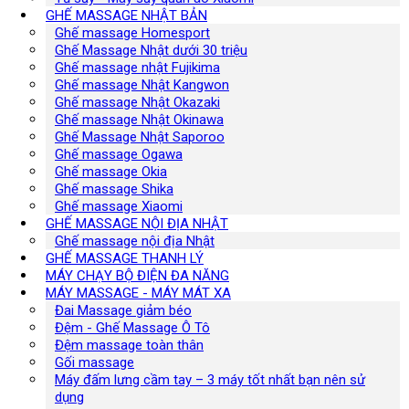
GHẾ MASSAGE NHẬT BẢN
Ghế massage Homesport
Ghế Massage Nhật dưới 30 triệu
Ghế massage nhật Fujikima
Ghế massage Nhật Kangwon
Ghế massage Nhật Okazaki
Ghế massage Nhật Okinawa
Ghế Massage Nhật Saporoo
Ghế massage Ogawa
Ghế massage Okia
Ghế massage Shika
Ghế massage Xiaomi
GHẾ MASSAGE NỘI ĐỊA NHẬT
Ghế massage nội địa Nhật
GHẾ MASSAGE THANH LÝ
MÁY CHẠY BỘ ĐIỆN ĐA NĂNG
MÁY MASSAGE - MÁY MÁT XA
Đai Massage giảm béo
Đệm - Ghế Massage Ô Tô
Đệm massage toàn thân
Gối massage
Máy đấm lưng cầm tay – 3 máy tốt nhất bạn nên sử
dụng