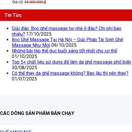
Giá cũ:
35.000.000
₫
Tin Tức
Giải đáp: Bọc ghế massage tại nhà ở đâu? Chi phí bao
nhiêu?
17/10/2025
Bọc Ghế Massage Tại Hà Nội – Giải Pháp Tái Sinh Ghế
Massage Như Mới
09/10/2025
Những bài tập thể dục buổi sáng tốt nhất cho cơ thể
01/10/2025
Top 5+ chất liệu sử dụng để làm da ghế massage phổ biến
30/08/2025
Có thể thay da ghế massage không? Bao lâu thì nên thay?
01/07/2025
CÁC DÒNG SẢN PHẨM BÁN CHẠY