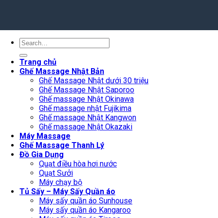
Search
for:
Trang chủ
Ghế Massage Nhật Bản
Ghế Massage Nhật dưới 30 triệu
Ghế Massage Nhật Saporoo
Ghế massage Nhật Okinawa
Ghế massage nhật Fujikima
Ghế massage Nhật Kangwon
Ghế massage Nhật Okazaki
Máy Massage
Ghế Massage Thanh Lý
Đồ Gia Dụng
Quạt điều hòa hơi nước
Quạt Sưởi
Máy chạy bộ
Tủ Sấy – Máy Sấy Quần áo
Máy sấy quần áo Sunhouse
Máy sấy quần áo Kangaroo