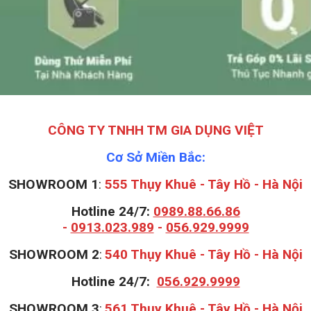
CÔNG TY TNHH TM GIA DỤNG VIỆT
Cơ Sở Miền Bắc:
SHOWROOM 1
:
555 Thụy Khuê - Tây Hồ - Hà Nội
Hotline 24/7:
0989.88.66.86
-
0913.023.989
-
056.929.9999
S
HOWROOM 2
:
540 Thụy Khuê - Tây Hồ - Hà Nội
Hotline 24/7:
056.929.9999
S
HOWROOM 3
:
561 Thụy Khuê - Tây Hồ - Hà Nội