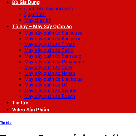
Đồ Gia Dụng
Quạt điều hòa hơi nước
Quạt Sưởi
Máy chạy bộ
Tủ Sấy – Máy Sấy Quần áo
Máy sấy quần áo Sunhouse
Máy sấy quần áo Kangaroo
Máy sấy quần áo Tiross
Máy sấy quần áo Saiko
Máy sấy quần áo Samsung
Máy sấy quần áo Panasonic
Máy sấy quần áo Coex
Máy sấy quần áo Nonan
Máy sấy quần áo Electrolux
Máy sấy quần áo LG
Máy sấy quần áo Xiaomi
Máy sấy quần áo Bosch
Tin tức
Video Sản Phẩm
Tin tức