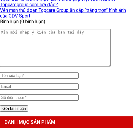
Topcaregroup.com lừa đảo?
Vén màn thủ đoạn Topcare Group ăn cắp “trắng trợn” hình ảnh
của GDV Sport
Bình luận (0 bình luận)
DANH MỤC SẢN PHẨM