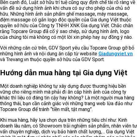
Bên cạnh đó, Luật sở hữu trí tuệ cũng quy định chế tài rõ ràng về
vấn đề sử dụng hình ảnh khi chưa có sự cho phép của chủ sở
hữu. Những hình ảnh sản phẩm ghế massage, máy massage,
đệm massage có gắn logo độc quyền của Gia dụng Việt thuộc
quyền sở hữu của Công ty TNHH XNK Gia dụng Việt. Chắc chắn
rằng Topcare Group đã cố ý sao chép, sử dụng hình ảnh, logo
của chúng tôi mà không có một lời xin phép hay sự đồng ý nào.
Với những căn cứ trên, GDV Sport yêu cầu Topcare Group gỡ bỏ
những hình ảnh và nội dung ăn cắp từ website
Giadungviet.vn
và Trevang.vn thuộc quyền sở hữu của GDV Sport.
Hướng dẫn mua hàng tại Gia dụng Việt
Một doanh nghiệp không tự xây dựng được thương hiệu bền
vững cho riêng mình mà phải đi ăn cắp hình ảnh của công ty
khác thì liệu có đáng tin cậy hay không? Là một người mua hàng
thông thái, bạn cần cảnh giác với những trang web lừa đảo như
Topcare Group để tránh “tiền mất, tật mang”.
Khi mua hàng, hãy lựa chọn dựa trên những tiêu chí như: Kinh
doanh lâu năm, có Showroom trải nghiệm sản phẩm, nhân viên tư
vấn chuyên nghiệp, dịch vụ bảo hành chất lượng,… Gia dụng Việt