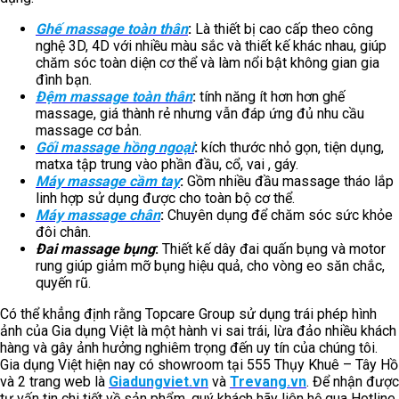
Ghế massage toàn thân
:
Là thiết bị cao cấp theo công
nghệ 3D, 4D với nhiều màu sắc và thiết kế khác nhau, giúp
chăm sóc toàn diện cơ thể và làm nổi bật không gian gia
đình bạn.
Đệm massage toàn thân
:
tính năng ít hơn hơn ghế
massage, giá thành rẻ nhưng vẫn đáp ứng đủ nhu cầu
massage cơ bản.
Gối massage hồng ngoại
:
kích thước nhỏ gọn, tiện dụng,
matxa tập trung vào phần đầu, cổ, vai , gáy.
Máy massage cầm tay
:
Gồm nhiều đầu massage tháo lắp
linh hợp sử dụng được cho toàn bộ cơ thể.
Máy massage chân
:
Chuyên dụng để chăm sóc sức khỏe
đôi chân.
Đai massage bụng
:
Thiết kế dây đai quấn bụng và motor
rung giúp giảm mỡ bụng hiệu quả, cho vòng eo săn chắc,
quyến rũ.
Có thể khẳng định rằng Topcare Group sử dụng trái phép hình
ảnh của Gia dụng Việt là một hành vi sai trái, lừa đảo nhiều khách
hàng và gây ảnh hưởng nghiêm trọng đến uy tín của chúng tôi.
Gia dụng Việt hiện nay có showroom tại 555 Thụy Khuê – Tây Hồ
và 2 trang web là
Giadungviet.vn
và
Trevang.vn
. Để nhận được
tư vấn tin chi tiết về sản phẩm, quý khách hãy liên hệ qua Hotline