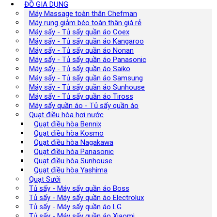
ĐỒ GIA DỤNG
Máy Massage toàn thân Chefman
Máy rung giảm béo toàn thân giá rẻ
Máy sấy - Tủ sấy quần áo Coex
Máy sấy - Tủ sấy quần áo Kangaroo
Máy sấy - Tủ sấy quần áo Nonan
Máy sấy - Tủ sấy quần áo Panasonic
Máy sấy - Tủ sấy quần áo Saiko
Máy sấy - Tủ sấy quần áo Samsung
Máy sấy - Tủ sấy quần áo Sunhouse
Máy sấy - Tủ sấy quần áo Tiross
Máy sấy quần áo - Tủ sấy quần áo
Quạt điều hòa hơi nước
Quạt điều hòa Bennix
Quạt điều hòa Kosmo
Quạt điều hòa Nagakawa
Quạt điều hòa Panasonic
Quạt điều hòa Sunhouse
Quạt điều hòa Yashima
Quạt Sưởi
Tủ sấy - Máy sấy quần áo Boss
Tủ sấy - Máy sấy quần áo Electrolux
Tủ sấy - Máy sấy quần áo LG
Tủ sấy - Máy sấy quần áo Xiaomi