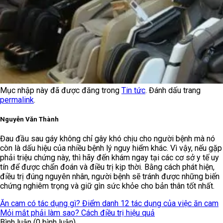
Mục nhập này đã được đăng trong
Tin tức
. Đánh dấu trang
permalink
.
Nguyễn Văn Thành
Đau đầu sau gáy không chỉ gây khó chịu cho người bệnh mà nó
còn là dấu hiệu của nhiều bệnh lý nguy hiểm khác. Vì vậy, nếu gặp
phải triệu chứng này, thì hãy đến khám ngay tại các cơ sở y tế uy
tín để được chẩn đoán và điều trị kịp thời. Bằng cách phát hiện,
điều trị đúng nguyên nhân, người bệnh sẽ tránh được những biến
chứng nghiêm trọng và giữ gìn sức khỏe cho bản thân tốt nhất.
Ăn cam có tác dụng gì? Điểm danh 12 tác dụng của việc ăn cam
Mỏi mắt phải làm sao? Cách điều trị hiệu quả
Bình luận (0 bình luận)