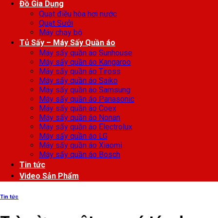
Đồ Gia Dụng
Quạt điều hòa hơi nước
Quạt Sưởi
Máy chạy bộ
Tủ Sấy – Máy Sấy Quần áo
Máy sấy quần áo Sunhouse
Máy sấy quần áo Kangaroo
Máy sấy quần áo Tiross
Máy sấy quần áo Saiko
Máy sấy quần áo Samsung
Máy sấy quần áo Panasonic
Máy sấy quần áo Coex
Máy sấy quần áo Nonan
Máy sấy quần áo Electrolux
Máy sấy quần áo LG
Máy sấy quần áo Xiaomi
Máy sấy quần áo Bosch
Tin tức
Video Sản Phẩm
Tin tức