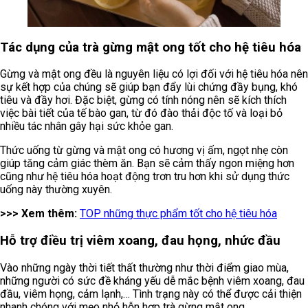
Tác dụng của trà gừng mật ong tốt cho hệ tiêu hóa
Gừng và mật ong đều là nguyên liệu có lợi đối với hệ tiêu hóa nên
sự kết hợp của chúng sẽ giúp bạn đẩy lùi chứng đầy bụng, khó
tiêu và đầy hơi. Đặc biệt, gừng có tính nóng nên sẽ kích thích
việc bài tiết của tế bào gan, từ đó đào thải độc tố và loại bỏ
nhiều tác nhân gây hại sức khỏe gan.
Thức uống từ gừng và mật ong có hương vị ấm, ngọt nhẹ còn
giúp tăng cảm giác thèm ăn. Bạn sẽ cảm thấy ngon miệng hơn
cũng như hệ tiêu hóa hoạt động trơn tru hơn khi sử dụng thức
uống này thường xuyên.
>>> Xem thêm:
TOP những thực phẩm tốt cho hệ tiêu hóa
Hỗ trợ điều trị viêm xoang, đau họng, nhức đầu
Vào những ngày thời tiết thất thường như thời điểm giao mùa,
những người có sức đề kháng yếu dễ mắc bệnh viêm xoang, đau
đầu, viêm họng, cảm lạnh,… Tình trạng này có thể được cải thiện
nhanh chóng với mẹo nhỏ hỗn hợp trà gừng mật ong.