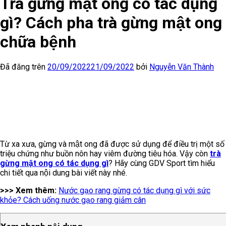
Trà gừng mật ong có tác dụng
gì? Cách pha trà gừng mật ong
chữa bệnh
Đã đăng trên
20/09/2022
21/09/2022
bởi
Nguyễn Văn Thành
Từ xa xưa, gừng và mật ong đã được sử dụng để điều trị một số
triệu chứng như buồn nôn hay viêm đường tiêu hóa. Vậy còn
trà
gừng mật ong có tác dụng gì
? Hãy cùng GDV Sport tìm hiểu
chi tiết qua nội dung bài viết này nhé.
>>> Xem thêm:
Nước gạo rang gừng có tác dụng gì với sức
khỏe? Cách uống nước gạo rang giảm cân