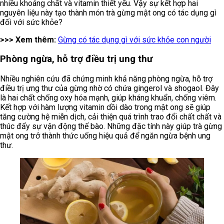
nhiều khoáng chất và vitamin thiết yếu. Vậy sự kết hợp hai
nguyên liệu này tạo thành món trà gừng mật ong có tác dụng gì
đối với sức khỏe?
>>> Xem thêm:
Gừng có tác dụng gì với sức khỏe con người
Phòng ngừa, hỗ trợ điều trị ung thư
Nhiều nghiên cứu đã chứng minh khả năng phòng ngừa, hỗ trợ
điều trị ưng thư của gừng nhờ có chứa gingerol và shogaol. Đây
là hai chất chống oxy hóa mạnh, giúp kháng khuẩn, chống viêm.
Kết hợp với hàm lượng vitamin dồi dào trong mật ong sẽ giúp
tăng cường hệ miễn dịch, cải thiện quá trình trao đổi chất chất và
thúc đẩy sự vận động thế bào. Những đặc tính này giúp trà gừng
mật ong trở thành thức uống hiệu quả để ngăn ngừa bệnh ung
thư.