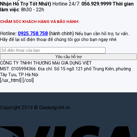
Nhận Hỗ Trợ Tốt Nhất)
Hotline 24/7:
056.929.9999
Thời gian
làm việc
: 8h30 - 22h
CHĂM SÓC KHÁCH HÀNG VÀ BẢO HÀNH:
Hotline
:
0925.758.758
(hành chính)
Nếu bạn cần hỗ trợ, tư vấn...
Hãy để lại số điện thoại để chúng tôi gọi cho bạn ngay nhé.
CÔNG TY TNHH THƯƠNG MẠI GIA DỤNG VIỆT
MST: 0105994366.
Địa chỉ: Số 15 ngõ 121 phố Trung Kiên, phường
Tây Tựu, TP Hà Nội
[/ux_html] [/col]
Copyright 2014 © Giadungviet.vn