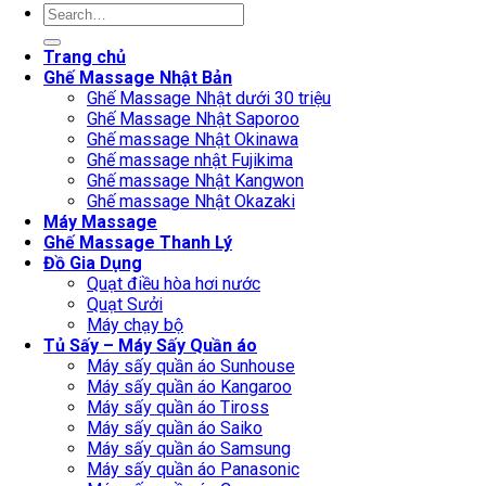
Search
for:
Trang chủ
Ghế Massage Nhật Bản
Ghế Massage Nhật dưới 30 triệu
Ghế Massage Nhật Saporoo
Ghế massage Nhật Okinawa
Ghế massage nhật Fujikima
Ghế massage Nhật Kangwon
Ghế massage Nhật Okazaki
Máy Massage
Ghế Massage Thanh Lý
Đồ Gia Dụng
Quạt điều hòa hơi nước
Quạt Sưởi
Máy chạy bộ
Tủ Sấy – Máy Sấy Quần áo
Máy sấy quần áo Sunhouse
Máy sấy quần áo Kangaroo
Máy sấy quần áo Tiross
Máy sấy quần áo Saiko
Máy sấy quần áo Samsung
Máy sấy quần áo Panasonic