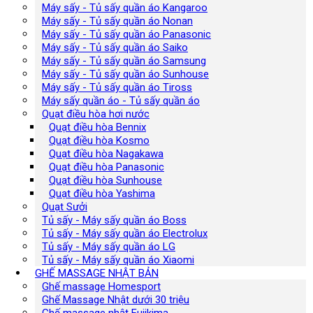
Máy sấy - Tủ sấy quần áo Kangaroo
Máy sấy - Tủ sấy quần áo Nonan
Máy sấy - Tủ sấy quần áo Panasonic
Máy sấy - Tủ sấy quần áo Saiko
Máy sấy - Tủ sấy quần áo Samsung
Máy sấy - Tủ sấy quần áo Sunhouse
Máy sấy - Tủ sấy quần áo Tiross
Máy sấy quần áo - Tủ sấy quần áo
Quạt điều hòa hơi nước
Quạt điều hòa Bennix
Quạt điều hòa Kosmo
Quạt điều hòa Nagakawa
Quạt điều hòa Panasonic
Quạt điều hòa Sunhouse
Quạt điều hòa Yashima
Quạt Sưởi
Tủ sấy - Máy sấy quần áo Boss
Tủ sấy - Máy sấy quần áo Electrolux
Tủ sấy - Máy sấy quần áo LG
Tủ sấy - Máy sấy quần áo Xiaomi
GHẾ MASSAGE NHẬT BẢN
Ghế massage Homesport
Ghế Massage Nhật dưới 30 triệu