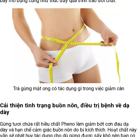
bay mỡ bụng cũng như thúc đẩy quá trình trao đổi chất.
Trà gừng mật ong có tác dụng gì trong việc giảm cân
Cải thiện tình trạng buồn nôn, điều trị bệnh về dạ
dày
Gừng tươi chứa rất hiều chất Pheno làm giảm bớt cơn đau dạ
dày và hạn chế cảm giác buồn nôn do bị kích thích. Hoạt chất này
vẫn sẽ phát huy tác dụng cho dù gừng được sấy khô nên bạn có