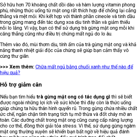
Sở hữu hơn 70 khoáng chất dồi dào và hàm lượng vitamin phong
phú, những thức uống từ mật ong rất thích hợp để chống lại cẳng
thẳng và mệt mỏi. Khi kết hợp với thành phần cineole và tinh dầu
trong gừng mang đến tác dụng xoa dịu tinh thần và giảm thiếu
nỗi lo lắng. Vì vậy, bạn có thể sử dụng trà gừng mật ong mỗi khi
căng thẳng cũng như điều trị chứng mất ngủ do lo âu.
Thêm vào đó, mùi thơm dịu, tính ấm của trà gừng mật ong và khả
năng thanh nhiệt giải độc của chúng sẽ giúp bạn cảm thấy vô
cùng thư giãn.
>>> Xem thêm:
Chữa mất ngủ bằng chuối xanh như thế nào để
hiệu quả?
Hỗ trợ giảm cân
Nếu bạn tìm hiểu
trà gừng mật ong có tác dụng gì
thì sẽ biết
được ngoài những lợi ích về sức khỏe thì đây còn là thức uống
giúp chúng ta hữu thân hình quyến rũ. Trong gừng chứa nhiều chất
ức chế, ngăn chặn tình trạng tích tụ mỡ thừa và đốt cháy mỡ an
toàn. Các dưỡng chất trong mật ong cũng cung cấp năng lượng
cho cơ thể, đồng thời giải tỏa stress. Vì thế, sử dụng gừng ngâm
mật ong thường xuyên sẽ khiến bạn bất ngờ về hiệu quả đánh