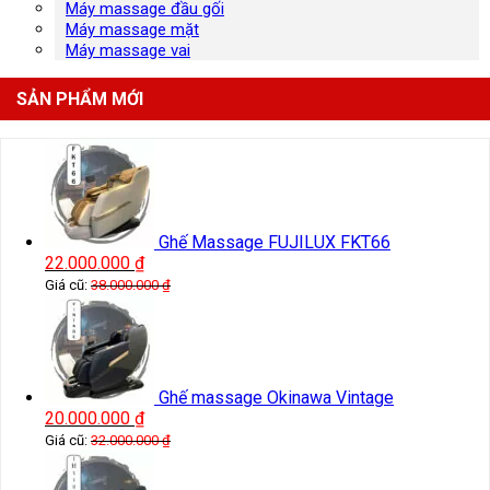
Máy massage đầu gối
Máy massage mặt
Máy massage vai
SẢN PHẨM MỚI
Ghế Massage FUJILUX FKT66
22.000.000
₫
Giá cũ:
38.000.000
₫
Ghế massage Okinawa Vintage
20.000.000
₫
Giá cũ:
32.000.000
₫