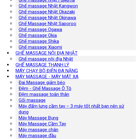
Ghế massage nhật Fujikima
Ghế massage Nhật Kangwon
Ghế massage Nhật Okazaki
Ghế massage Nhật Okinawa
Ghế Massage Nhật Saporoo
Ghế massage Ogawa
Ghế massage Okia
Ghế massage Shika
Ghế massage Xiaomi
GHẾ MASSAGE NỘI ĐỊA NHẬT
Ghế massage nội địa Nhật
GHẾ MASSAGE THANH LÝ
MÁY CHẠY BỘ ĐIỆN ĐA NĂNG
MÁY MASSAGE - MÁY MÁT XA
Đai Massage giảm béo
Đệm - Ghế Massage Ô Tô
Đệm massage toàn thân
Gối massage
Máy đấm lưng cầm tay – 3 máy tốt nhất bạn nên sử
dụng
Máy Massage Bụng
Máy Massage Cầm Tay
Máy massage chân
Máy massage đầu