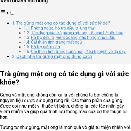
Xem nhanh nội dung
Trà gừng mật ong có tác dụng gì với sức khỏe?
Phòng ngừa, hỗ trợ điều trị ung thư
Tác dụng của trà gừng mật ong tốt cho hệ tiêu hóa
Hỗ trợ điều trị viêm xoang, đau họng, nhức đầu
Cải thiện tình trạng mất ngủ
Hỗ trợ giảm cân
Cải thiện tình trạng buồn nôn, điều trị bệnh về dạ dày
Cách pha trà gừng mật ong đúng cách
Trà gừng mật ong có tác dụng gì với sức
khỏe?
Gừng và mật ong không còn xa lạ với chúng ta bởi chúng là
nguyên liệu được sử dụng rộng rãi. Các thành phần của gừng
được coi như một vị thuốc trị bệnh, chống lại các tác nhân gây
viêm nhiễm và giúp quá trình lưu thông máu của cơ thể thuận lợi
hơn.
Tương tự như gừng, mật ong là món quà vô giá từ thiện nhiên với