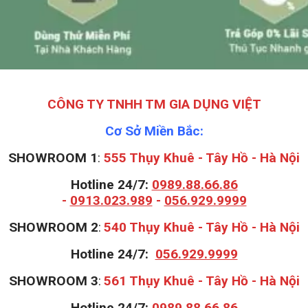
CÔNG TY TNHH TM GIA DỤNG VIỆT
Cơ Sở Miền Bắc:
SHOWROOM 1
:
555 Thụy Khuê - Tây Hồ - Hà Nội
Hotline 24/7:
0989.88.66.86
-
0913.023.989
-
056.929.9999
S
HOWROOM 2
:
540 Thụy Khuê - Tây Hồ - Hà Nội
Hotline 24/7:
056.929.9999
S
HOWROOM 3
:
561 Thụy Khuê - Tây Hồ - Hà Nội
Hotline 24/7:
0989.88.66.86