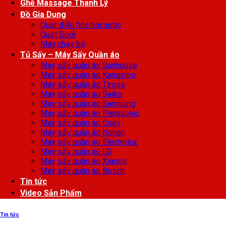
Ghế Massage Thanh Lý
Đồ Gia Dụng
Quạt điều hòa hơi nước
Quạt Sưởi
Máy chạy bộ
Tủ Sấy – Máy Sấy Quần áo
Máy sấy quần áo Sunhouse
Máy sấy quần áo Kangaroo
Máy sấy quần áo Tiross
Máy sấy quần áo Saiko
Máy sấy quần áo Samsung
Máy sấy quần áo Panasonic
Máy sấy quần áo Coex
Máy sấy quần áo Nonan
Máy sấy quần áo Electrolux
Máy sấy quần áo LG
Máy sấy quần áo Xiaomi
Máy sấy quần áo Bosch
Tin tức
Video Sản Phẩm
Tin tức