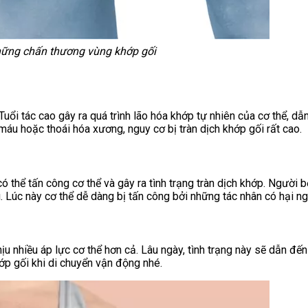
hững chấn thương vùng khớp gối
Tuổi tác cao gây ra quá trình lão hóa khớp tự nhiên của cơ thể, dẫ
máu hoặc thoái hóa xương, nguy cơ bị tràn dịch khớp gối rất cao.
ó thể tấn công cơ thể và gây ra tình trạng tràn dịch khớp. Người
 Lúc này cơ thể dễ dàng bị tấn công bởi những tác nhân có hại ng
ịu nhiều áp lực cơ thể hơn cả. Lâu ngày, tình trạng này sẽ dẫn đế
ớp gối khi di chuyển vận động nhé.