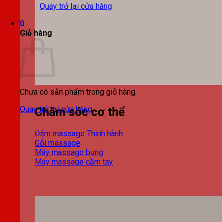
Quay trở lại cửa hàng
0
Giỏ hàng
Chưa có sản phẩm trong giỏ hàng.
Quay trở lại cửa hàng
Chăm sóc cơ thể
Đệm massage
Gối massage
Máy massage bụng
Máy massage cầm tay