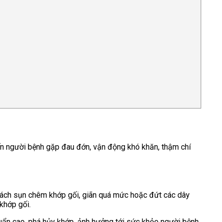
iến người bệnh gặp đau đớn, vận động khó khăn, thậm chí
 rách sụn chêm khớp gối, giãn quá mức hoặc đứt các dây
 khớp gối.
huẩn cao, phá hủy khớp, ảnh hưởng tới sức khỏe người bệnh.