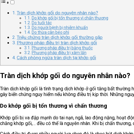
Tràn dịch khớp gối do nguyên nhân nào?
Do khớp gối bị tổn thương vì chấn thương
Do tuổi tác
Do người bệnh bị nhiễm khuẩn
Do thừa cân béo phì
Triệu chứng tràn dịch khớp gối thường gặp
Phương pháp điều trị tràn dịch khớp gối
Phương pháp điều trị bằng thuốc
Phương pháp điều trị xâm lấn
Cách phòng ngừa tràn dịch tại khớp gối
Tràn dịch khớp gối do nguyên nhân nào?
Tràn dịch khớp gối là tình trạng dịch khớp ở gối tăng bất thườn
gây biến chứng nguy hiểm nếu không điều trị kịp thời. Những nguy
Do khớp gối bị tổn thương vì chấn thương
Khớp gối bị va đập mạnh do tai nạn, ngã, lao động nặng, hoạt độ
chằng khớp gối,… đều có thể là nguyên nhân. Khi bị chấn thương, d
Cách điều trị được nhiều người lựa chọn đó là chọc hút dịch khớp