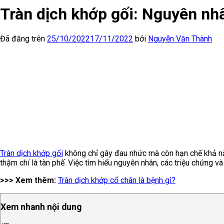
Tràn dịch khớp gối: Nguyên nhân
Đã đăng trên
25/10/2022
17/11/2022
bởi
Nguyễn Văn Thành
Tràn dịch khớp gối
không chỉ gây đau nhức mà còn hạn chế khả năn
thậm chí là tàn phế. Việc tìm hiểu nguyên nhân, các triệu chứng v
>>> Xem thêm:
Tràn dịch khớp cổ chân là bệnh gì?
Xem nhanh nội dung