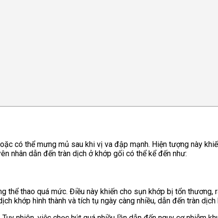
g hoặc có thể mưng mủ sau khi vị va đập mạnh. Hiện tượng này kh
ên nhân dẫn đến tràn dịch ở khớp gối có thể kể đến như:
ng thể thao quá mức. Điều này khiến cho sụn khớp bị tổn thương,
ịch khớp hình thành và tích tụ ngày càng nhiều, dẫn đến tràn dịch
. Tuy nhiên, việc chọc hút quá nhiều lần dẫn đến nguy cơ nhiễm k