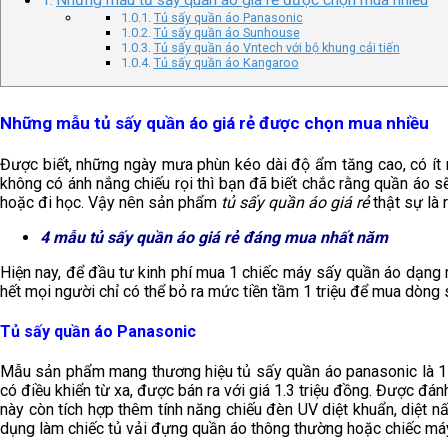
Tủ sấy quần áo Panasonic
Tủ sấy quần áo Sunhouse
Tủ sấy quần áo Vntech với bộ khung cải tiến
Tủ sấy quần áo Kangaroo
Những mẫu tủ sấy quần áo giá rẻ được chọn mua nhiều
Được biết, những ngày mưa phùn kéo dài độ ẩm tăng cao, có ít nh
không có ánh nắng chiếu rọi thì bạn đã biết chắc rằng quần áo 
hoặc đi học. Vậy nên sản phẩm
tủ sấy quần áo giá rẻ
thật sự là r
4 mẫu tủ sấy quần áo giá rẻ đáng mua nhất năm
Hiện nay, để đầu tư kinh phí mua 1 chiếc máy sấy quần áo dạng m
hết mọi người chỉ có thể bỏ ra mức tiền tầm 1 triệu để mua dòng
Tủ sấy quần áo Panasonic
Mẫu sản phẩm mang thương hiệu tủ sấy quần áo panasonic là 1
có điều khiển từ xa, được bán ra với giá 1.3 triệu đồng. Được đá
này còn tích hợp thêm tính năng chiếu đèn UV diệt khuẩn, diệt nấ
dụng làm chiếc tủ vải đựng quần áo thông thường hoặc chiếc má