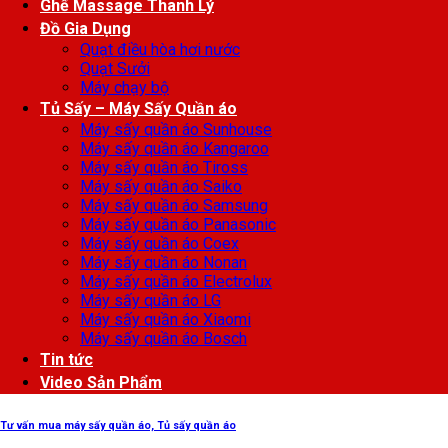
Ghế Massage Thanh Lý
Đồ Gia Dụng
Quạt điều hòa hơi nước
Quạt Sưởi
Máy chạy bộ
Tủ Sấy – Máy Sấy Quần áo
Máy sấy quần áo Sunhouse
Máy sấy quần áo Kangaroo
Máy sấy quần áo Tiross
Máy sấy quần áo Saiko
Máy sấy quần áo Samsung
Máy sấy quần áo Panasonic
Máy sấy quần áo Coex
Máy sấy quần áo Nonan
Máy sấy quần áo Electrolux
Máy sấy quần áo LG
Máy sấy quần áo Xiaomi
Máy sấy quần áo Bosch
Tin tức
Video Sản Phẩm
Tư vấn mua máy sấy quần áo, Tủ sấy quần áo