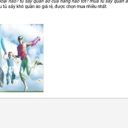
loại nào? tủ sấy quần áo của hãng nào tốt? mua tủ sấy quần áo
u tủ sấy khô quần áo giá rẻ, được chọn mua nhiều nhất.