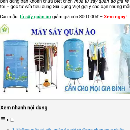
Bạn đang băn khoăn chưa biết chọn
mua tủ sấy quần áo giá rẻ 
tôi – góc tư vấn tiêu dùng Gia Dụng Việt gợi ý cho bạn những mẫ
Các mẫu
tủ sấy quần áo
giảm giá còn 800.000đ –
Xem ngay!
Xem nhanh nội dung
Những mẫu tủ sấy quần áo giá rẻ được chọn mua nhiều