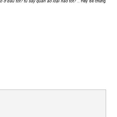
 ở đâu tốt? tủ sấy quần áo loại nào tốt?
… Hãy để chúng