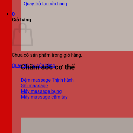
Quay trở lại cửa hàng
0
Giỏ hàng
Chưa có sản phẩm trong giỏ hàng.
Quay trở lại cửa hàng
Chăm sóc cơ thể
Đệm massage
Gối massage
Máy massage bụng
Máy massage cầm tay