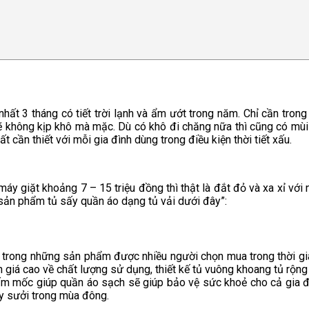
ất 3 tháng có tiết trời lạnh và ẩm ướt trong năm. Chỉ cần trong
sẽ không kịp khô mà mặc. Dù có khô đi chăng nữa thì cũng có mù
ất cần thiết với mỗi gia đình dùng trong điều kiện thời tiết xấu.
áy giặt khoảng 7 – 15 triệu đồng thì thật là đắt đỏ và xa xỉ với
 sản phẩm tủ sấy quần áo dạng tủ vải dưới đây”:
 trong những sản phẩm được nhiều người chọn mua trong thời g
nh giá cao về chất lượng sử dụng, thiết kế tủ vuông khoang tủ rộ
m mốc giúp quần áo sạch sẽ giúp bảo vệ sức khoẻ cho cả gia đình,
y sưởi trong mùa đông.