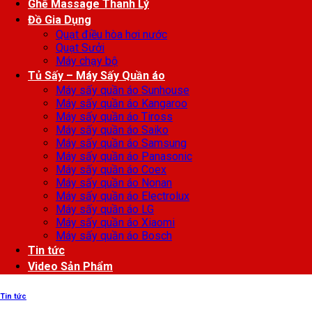
Ghế Massage Thanh Lý
Đồ Gia Dụng
Quạt điều hòa hơi nước
Quạt Sưởi
Máy chạy bộ
Tủ Sấy – Máy Sấy Quần áo
Máy sấy quần áo Sunhouse
Máy sấy quần áo Kangaroo
Máy sấy quần áo Tiross
Máy sấy quần áo Saiko
Máy sấy quần áo Samsung
Máy sấy quần áo Panasonic
Máy sấy quần áo Coex
Máy sấy quần áo Nonan
Máy sấy quần áo Electrolux
Máy sấy quần áo LG
Máy sấy quần áo Xiaomi
Máy sấy quần áo Bosch
Tin tức
Video Sản Phẩm
Tin tức