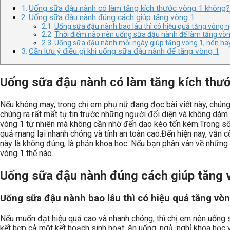
Uống sữa đậu nành có làm tăng kích thước vòng 1 không
Uống sữa đậu nành đúng cách giúp tăng vòng 1
Uống sữa đậu nành bao lâu thì có hiệu quả tăng vòng 
Thời điểm nào nên uống sữa đậu nành để làm tăng vòn
Uống sữa đậu nành mỗi ngày giúp tăng vòng 1, nên ha
Cần lưu ý điều gì khi uống sữa đậu nành để tăng vòng 1
Uống sữa đậu nành có làm tăng kích thư
Nếu không may, trong chị em phụ nữ đang đọc bài viết này, chúng 
chúng ra rất mất tự tin trước những người đối diện và không dám 
vòng 1 tự nhiên mà không cần nhờ đến dao kéo tốn kém.
Trong số
quả mang lại nhanh chóng và tính an toàn cao.
Đến hiện nay, vẫn c
này là không đúng, là phản khoa học. Nếu bạn phân vân về những 
vòng 1 thế nào.
Uống sữa đậu nành đúng cách giúp tăng 
Uống sữa đậu nành bao lâu thì có hiệu quả tăng vò
Nếu muốn đạt hiệu quả cao và nhanh chóng, thì chị em nên uống s
kết hợp cả một kết hoạch sinh hoạt, ăn uống, ngủ, nghỉ khoa học