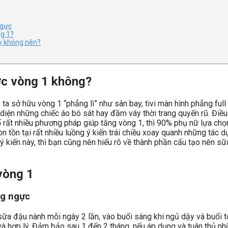
?
ngực
g 1?
y không nên?
ớc vòng 1 không?
ta sở hữu vòng 1 “phẳng lì” như sân bay, tivi màn hình phẳng full
diện những chiếc áo bó sát hay đầm váy thời trang quyến rũ. Điều 
 rất nhiều phương pháp giúp tăng vòng 1, thì 90% phụ nữ lựa chọ
òn tồn tại rất nhiều luồng ý kiến trái chiều xoay quanh những tác
ý kiến này, thì bạn cũng nên hiểu rõ về thành phần cấu tạo nên 
vòng 1
ng ngực
ữa đậu nành mỗi ngày 2 lần, vào buổi sáng khi ngủ dậy và buổi tố
 và hợp lý. Đảm bảo sau 1 đến 2 tháng, nếu áp dụng và tuân thủ n