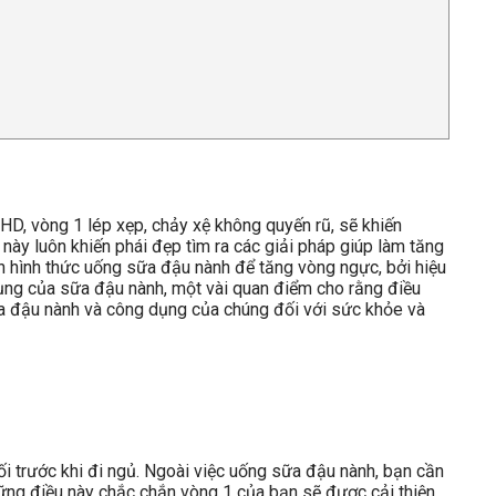
 HD, vòng 1 lép xẹp, chảy xệ không quyến rũ, sẽ khiến
này luôn khiến phái đẹp tìm ra các giải pháp giúp làm tăng
n hình thức uống sữa đậu nành để tăng vòng ngực, bởi hiệu
 dụng của sữa đậu nành, một vài quan điểm cho rằng điều
sữa đậu nành và công dụng của chúng đối với sức khỏe và
i trước khi đi ngủ. Ngoài việc uống sữa đậu nành, bạn cần
hững điều này chắc chắn vòng 1 của bạn sẽ được cải thiện