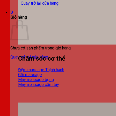
Quay trở lại cửa hàng
0
Giỏ hàng
Chưa có sản phẩm trong giỏ hàng.
Quay trở lại cửa hàng
Chăm sóc cơ thể
Đệm massage
Gối massage
Máy massage bụng
Máy massage cầm tay