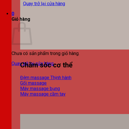
Quay trở lại cửa hàng
0
Giỏ hàng
Chưa có sản phẩm trong giỏ hàng.
Quay trở lại cửa hàng
Chăm sóc cơ thể
Đệm massage
Gối massage
Máy massage bụng
Máy massage cầm tay