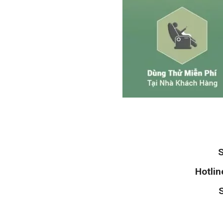
Hotlin