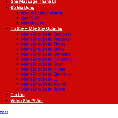
Ghế Massage Thanh Lý
Đồ Gia Dụng
Quạt điều hòa hơi nước
Quạt Sưởi
Máy chạy bộ
Tủ Sấy – Máy Sấy Quần áo
Máy sấy quần áo Sunhouse
Máy sấy quần áo Kangaroo
Máy sấy quần áo Tiross
Máy sấy quần áo Saiko
Máy sấy quần áo Samsung
Máy sấy quần áo Panasonic
Máy sấy quần áo Coex
Máy sấy quần áo Nonan
Máy sấy quần áo Electrolux
Máy sấy quần áo LG
Máy sấy quần áo Xiaomi
Máy sấy quần áo Bosch
Tin tức
Video Sản Phẩm
Video