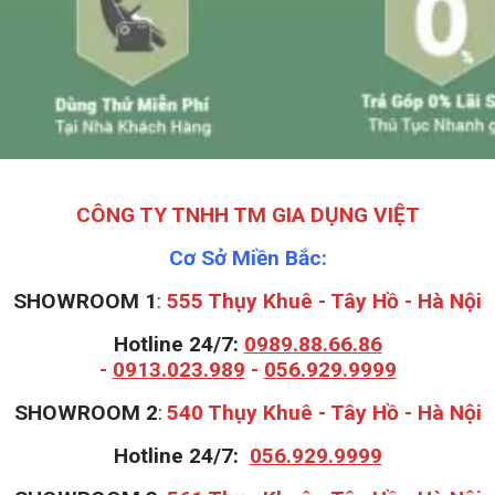
CÔNG TY TNHH TM GIA DỤNG VIỆT
Cơ Sở Miền Bắc:
SHOWROOM 1
:
555 Thụy Khuê - Tây Hồ - Hà Nội
Hotline 24/7:
0989.88.66.86
-
0913.023.989
-
056.929.9999
S
HOWROOM 2
:
540 Thụy Khuê - Tây Hồ - Hà Nội
Hotline 24/7:
056.929.9999