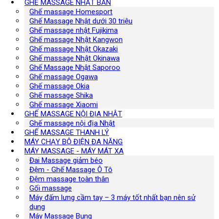
GHẾ MASSAGE NHẬT BẢN
Ghế massage Homesport
Ghế Massage Nhật dưới 30 triệu
Ghế massage nhật Fujikima
Ghế massage Nhật Kangwon
Ghế massage Nhật Okazaki
Ghế massage Nhật Okinawa
Ghế Massage Nhật Saporoo
Ghế massage Ogawa
Ghế massage Okia
Ghế massage Shika
Ghế massage Xiaomi
GHẾ MASSAGE NỘI ĐỊA NHẬT
Ghế massage nội địa Nhật
GHẾ MASSAGE THANH LÝ
MÁY CHẠY BỘ ĐIỆN ĐA NĂNG
MÁY MASSAGE - MÁY MÁT XA
Đai Massage giảm béo
Đệm - Ghế Massage Ô Tô
Đệm massage toàn thân
Gối massage
Máy đấm lưng cầm tay – 3 máy tốt nhất bạn nên sử
dụng
Máy Massage Bụng