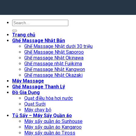
Search
for:
Trang chủ
Ghế Massage Nhật Bản
Ghế Massage Nhật dưới 30 triệu
Ghế Massage Nhật Saporoo
Ghế massage Nhật Okinawa
Ghế massage nhật Fujikima
Ghế massage Nhật Kangwon
Ghế massage Nhật Okazaki
Máy Massage
Ghế Massage Thanh Lý
Đồ Gia Dụng
Quạt điều hòa hơi nước
Quạt Sưởi
Máy chạy bộ
Tủ Sấy – Máy Sấy Quần áo
Máy sấy quần áo Sunhouse
Máy sấy quần áo Kangaroo
Máy sấy quần áo Tiross