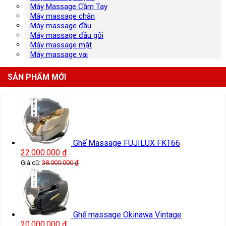
Máy Massage Cầm Tay
Máy massage chân
Máy massage đầu
Máy massage đầu gối
Máy massage mặt
Máy massage vai
SẢN PHẨM MỚI
Ghế Massage FUJILUX FKT66
22.000.000
₫
Giá cũ:
38.000.000
₫
Ghế massage Okinawa Vintage
20.000.000
₫