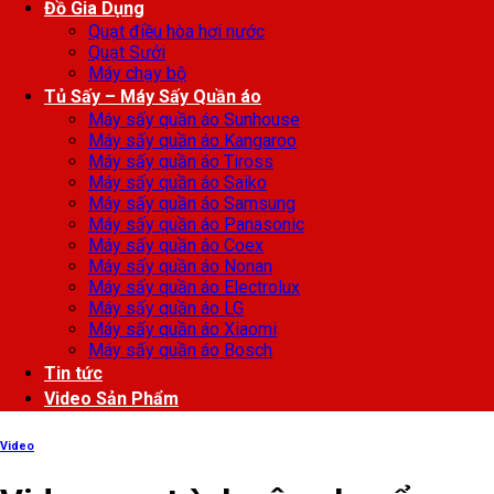
Đồ Gia Dụng
Quạt điều hòa hơi nước
Quạt Sưởi
Máy chạy bộ
Tủ Sấy – Máy Sấy Quần áo
Máy sấy quần áo Sunhouse
Máy sấy quần áo Kangaroo
Máy sấy quần áo Tiross
Máy sấy quần áo Saiko
Máy sấy quần áo Samsung
Máy sấy quần áo Panasonic
Máy sấy quần áo Coex
Máy sấy quần áo Nonan
Máy sấy quần áo Electrolux
Máy sấy quần áo LG
Máy sấy quần áo Xiaomi
Máy sấy quần áo Bosch
Tin tức
Video Sản Phẩm
Video