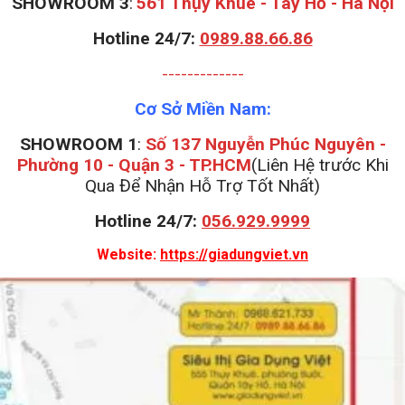
S
HOWROOM 3
:
561 Thụy Khuê - Tây Hồ - Hà Nội
Hotline 24/7:
0989.88.66.86
-------------
Cơ Sở Miền Nam:
SHOWROOM 1
:
Số 137 Nguyễn Phúc Nguyên -
Phường 10 - Quận 3 - TP.HCM
(Liên Hệ trước Khi
Qua Để Nhận Hỗ Trợ Tốt Nhất)
Hotline 24/7:
056.929.9999
Website:
https://giadungviet.vn