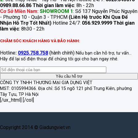
0989.88.66.86
Thời gian làm việc
: 8h - 22h
Cơ Sở Miền Nam:
SHOWROOM 1
: Số 137 Nguyễn Phúc Nguyên
- Phường 10 - Quận 3 - TP.HCM
(Liên Hệ trước Khi Qua Để
Nhận Hỗ Trợ Tốt Nhất)
Hotline 24/7:
056.929.9999
Thời gian
làm việc
: 8h30 - 22h
CHĂM SÓC KHÁCH HÀNG VÀ BẢO HÀNH:
Hotline
:
0925.758.758
(hành chính)
Nếu bạn cần hỗ trợ, tư vấn...
Hãy để lại số điện thoại để chúng tôi gọi cho bạn ngay nhé.
CÔNG TY TNHH THƯƠNG MẠI GIA DỤNG VIỆT
MST: 0105994366.
Địa chỉ: Số 15 ngõ 121 phố Trung Kiên, phường
Tây Tựu, TP Hà Nội
[/ux_html] [/col]
Copyright 2014 © Giadungviet.vn