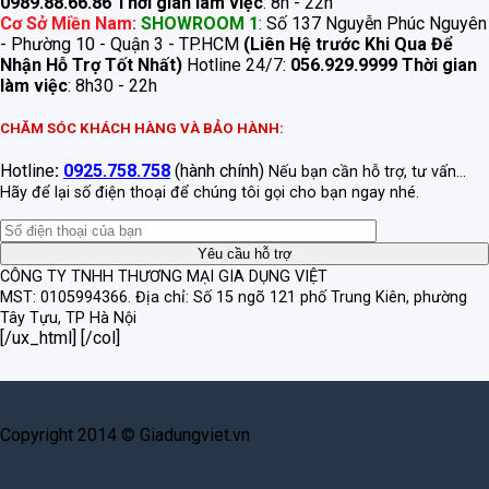
0989.88.66.86
Thời gian làm việc
: 8h - 22h
Cơ Sở Miền Nam:
SHOWROOM 1
: Số 137 Nguyễn Phúc Nguyên
- Phường 10 - Quận 3 - TP.HCM
(Liên Hệ trước Khi Qua Để
Nhận Hỗ Trợ Tốt Nhất)
Hotline 24/7:
056.929.9999
Thời gian
làm việc
: 8h30 - 22h
CHĂM SÓC KHÁCH HÀNG VÀ BẢO HÀNH:
Hotline
:
0925.758.758
(hành chính)
Nếu bạn cần hỗ trợ, tư vấn...
Hãy để lại số điện thoại để chúng tôi gọi cho bạn ngay nhé.
CÔNG TY TNHH THƯƠNG MẠI GIA DỤNG VIỆT
MST: 0105994366.
Địa chỉ: Số 15 ngõ 121 phố Trung Kiên, phường
Tây Tựu, TP Hà Nội
[/ux_html] [/col]
Copyright 2014 © Giadungviet.vn