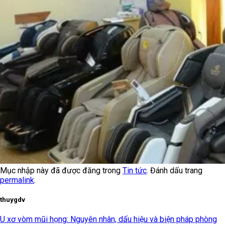
Mục nhập này đã được đăng trong
Tin tức
. Đánh dấu trang
permalink
.
thuygdv
U xơ vòm mũi họng: Nguyên nhân, dấu hiệu và biện pháp phòng