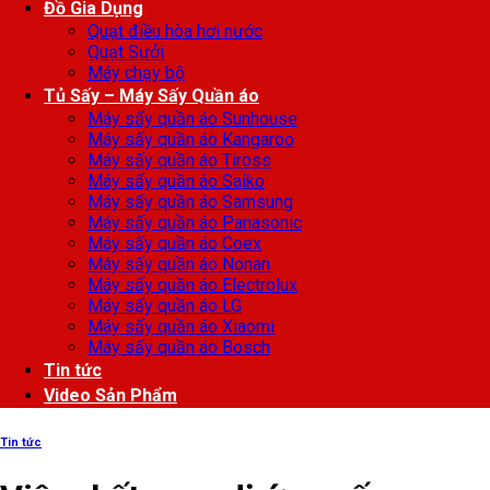
Đồ Gia Dụng
Quạt điều hòa hơi nước
Quạt Sưởi
Máy chạy bộ
Tủ Sấy – Máy Sấy Quần áo
Máy sấy quần áo Sunhouse
Máy sấy quần áo Kangaroo
Máy sấy quần áo Tiross
Máy sấy quần áo Saiko
Máy sấy quần áo Samsung
Máy sấy quần áo Panasonic
Máy sấy quần áo Coex
Máy sấy quần áo Nonan
Máy sấy quần áo Electrolux
Máy sấy quần áo LG
Máy sấy quần áo Xiaomi
Máy sấy quần áo Bosch
Tin tức
Video Sản Phẩm
Tin tức