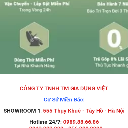
CÔNG TY TNHH TM GIA DỤNG VIỆT
Cơ Sở Miền Bắc:
SHOWROOM 1
:
555 Thụy Khuê - Tây Hồ - Hà Nội
Hotline 24/7:
0989.88.66.86