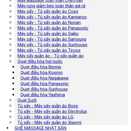
Máy Massage toàn thân Chefman
Máy rung giảm béo toàn thân giá rẻ
Máy sấy - Tủ sấy quần áo Coex
Máy sấy - Tủ sấy quần áo Kangaroo
Máy sấy - Tủ sấy quần áo Nonan
Máy sấy - Tủ sấy quần áo Panasonic
Máy sấy - Tủ sấy quần áo Saiko
Máy sấy - Tủ sấy quần áo Samsung
Máy sấy - Tủ sấy quần áo Sunhouse
Máy sấy - Tủ sấy quần áo Tiross
Máy sấy quần áo - Tủ sấy quần áo
Quạt điều hòa hơi nước
Quạt điều hòa Bennix
Quạt điều hòa Kosmo
Quạt điều hòa Nagakawa
Quạt điều hòa Panasonic
Quạt điều hòa Sunhouse
Quạt điều hòa Yashima
Quạt Sưởi
Tủ sấy - Máy sấy quần áo Boss
Tủ sấy - Máy sấy quần áo Electrolux
Tủ sấy - Máy sấy quần áo LG
Tủ sấy - Máy sấy quần áo Xiaomi
GHẾ MASSAGE NHẬT BẢN