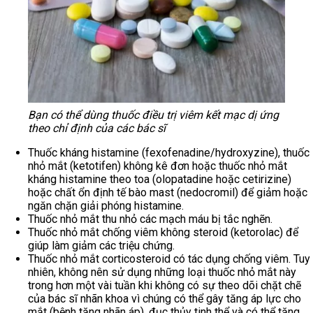
Bạn có thể dùng thuốc điều trị viêm kết mạc dị ứng
theo chỉ định của các bác sĩ
Thuốc kháng histamine (fexofenadine/hydroxyzine), thuốc
nhỏ mắt (ketotifen) không kê đơn hoặc thuốc nhỏ mắt
kháng histamine theo toa (olopatadine hoặc cetirizine)
hoặc chất ổn định tế bào mast (nedocromil) để giảm hoặc
ngăn chặn giải phóng histamine.
Thuốc nhỏ mắt thu nhỏ các mạch máu bị tắc nghẽn.
Thuốc nhỏ mắt chống viêm không steroid (ketorolac) để
giúp làm giảm các triệu chứng.
Thuốc nhỏ mắt corticosteroid có tác dụng chống viêm. Tuy
nhiên, không nên sử dụng những loại thuốc nhỏ mắt này
trong hơn một vài tuần khi không có sự theo dõi chặt chẽ
của bác sĩ nhãn khoa vì chúng có thể gây tăng áp lực cho
mắt (bệnh tăng nhãn áp), đục thủy tinh thể và có thể tăng