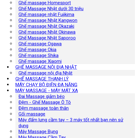
Ghế massage Homesport
Ghế Massage Nhật dưới 30 triệu
Ghế massage nhật Fujikima
Ghế massage Nhật Kangwon
Ghế massage Nhật Okazaki
Ghế massage Nhật Okinawa
Ghế Massage Nhật Saporoo
Ghế massage Ogawa
Ghế massage Okia
Ghế massage Shika
Ghế massage Xiaomi
GHẾ MASSAGE NỘI ĐỊA NHẬT
Ghế massage nội địa Nhật
GHẾ MASSAGE THANH LÝ
MÁY CHẠY BỘ ĐIỆN ĐA NĂNG
MÁY MASSAGE - MÁY MÁT XA
Đai Massage giảm béo
Đệm - Ghế Massage Ô Tô
Đệm massage toàn thân
Gối massage
Máy đấm lưng cầm tay – 3 máy tốt nhất bạn nên sử
dụng
Máy Massage Bụng
Máy Massage Cầm Tay