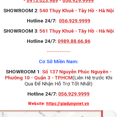
-
0913.023.989
-
056.929.9999
S
HOWROOM 2
:
540 Thụy Khuê - Tây Hồ - Hà Nội
Hotline 24/7:
056.929.9999
S
HOWROOM 3
:
561 Thụy Khuê - Tây Hồ - Hà Nội
Hotline 24/7:
0989.88.66.86
-------------
Cơ Sở Miền Nam:
SHOWROOM 1
:
Số 137 Nguyễn Phúc Nguyên -
Phường 10 - Quận 3 - TP.HCM
(Liên Hệ trước Khi
Qua Để Nhận Hỗ Trợ Tốt Nhất)
Hotline 24/7:
056.929.9999
Website:
https://giadungviet.vn