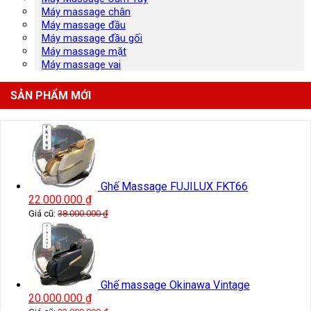
Máy massage chân
Máy massage đầu
Máy massage đầu gối
Máy massage mặt
Máy massage vai
SẢN PHẨM MỚI
Ghế Massage FUJILUX FKT66
22.000.000
₫
Giá cũ:
38.000.000
₫
Ghế massage Okinawa Vintage
20.000.000
₫