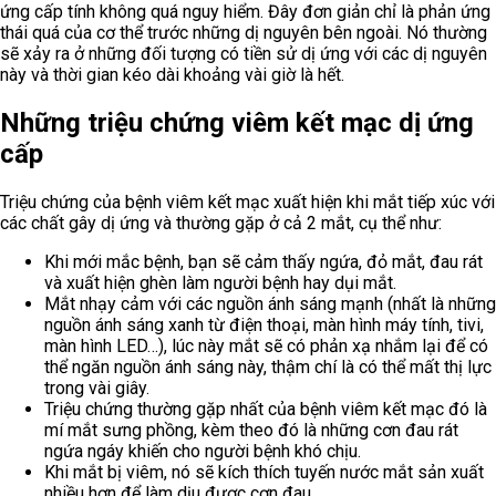
ứng cấp tính không quá nguy hiểm. Đây đơn giản chỉ là phản ứng
thái quá của cơ thể trước những dị nguyên bên ngoài. Nó thường
sẽ xảy ra ở những đối tượng có tiền sử dị ứng với các dị nguyên
này và thời gian kéo dài khoảng vài giờ là hết.
Những triệu chứng viêm kết mạc dị ứng
cấp
Triệu chứng của bệnh viêm kết mạc xuất hiện khi mắt tiếp xúc với
các chất gây dị ứng và thường gặp ở cả 2 mắt, cụ thể như:
Khi mới mắc bệnh, bạn sẽ cảm thấy ngứa, đỏ mắt, đau rát
và xuất hiện ghèn làm người bệnh hay dụi mắt.
Mắt nhạy cảm với các nguồn ánh sáng mạnh (nhất là những
nguồn ánh sáng xanh từ điện thoại, màn hình máy tính, tivi,
màn hình LED…), lúc này mắt sẽ có phản xạ nhắm lại để có
thể ngăn nguồn ánh sáng này, thậm chí là có thể mất thị lực
trong vài giây.
Triệu chứng thường gặp nhất của bệnh viêm kết mạc đó là
mí mắt sưng phồng, kèm theo đó là những cơn đau rát
ngứa ngáy khiến cho người bệnh khó chịu.
Khi mắt bị viêm, nó sẽ kích thích tuyến nước mắt sản xuất
nhiều hơn để làm dịu được cơn đau.