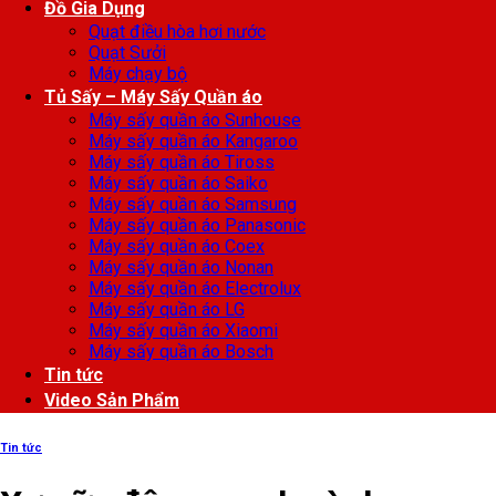
Đồ Gia Dụng
Quạt điều hòa hơi nước
Quạt Sưởi
Máy chạy bộ
Tủ Sấy – Máy Sấy Quần áo
Máy sấy quần áo Sunhouse
Máy sấy quần áo Kangaroo
Máy sấy quần áo Tiross
Máy sấy quần áo Saiko
Máy sấy quần áo Samsung
Máy sấy quần áo Panasonic
Máy sấy quần áo Coex
Máy sấy quần áo Nonan
Máy sấy quần áo Electrolux
Máy sấy quần áo LG
Máy sấy quần áo Xiaomi
Máy sấy quần áo Bosch
Tin tức
Video Sản Phẩm
Tin tức