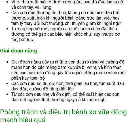
Vị trí đau xuất hiện ở dưới xương ức, sau đó đau lan ra cổ
và cánh tay, vai, lưng
Các cơn đau thường ổn định, không có dấu hiệu đau bất
thường, xuất hiện khi người bệnh gắng sức làm việc hay
tâm lý thay đổi bất thường, chi thuyên giảm khi nghỉ ngơi.
Trường hợp nữ giới, người cao tuổi, bệnh nhân đái tháo
đường có thể gặp các biểu hiện khác như: suy nhược cơ
thể, bất lục…
Giai đoạn nặng
Giai đoạn nặng gây ra những cơn đau rõ ràng và cường độ
mạnh hơn do các mảng bám xơ vữa bị vỡ ra, và hình thần
nên các cục máu đông gây tắc nghẽn động mạch vành một
phần hay toàn bộ.
Các cơn đau sẽ dữ dội hơn, thời gian lâu hơn, tần suất đau
dày đặc, cường độ tăng dần lên.
Từ các cơn đau nhẹ và ổn định, có thể xuất hiện các cơn
đau bất ngờ và thất thường ngay cả khi nằm nghỉ.
Phòng tránh và điều trị bệnh xơ vữa động
mạch hiệu quả