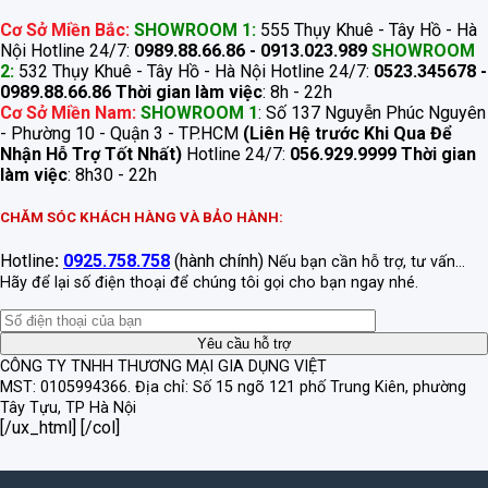
Cơ Sở Miền Bắc:
SHOWROOM 1:
555 Thụy Khuê - Tây Hồ - Hà
Nội Hotline 24/7:
0989.88.66.86 - 0913.023.989
SHOWROOM
2:
532 Thụy Khuê - Tây Hồ - Hà Nội Hotline 24/7:
0523.345678 -
0989.88.66.86
Thời gian làm việc
: 8h - 22h
Cơ Sở Miền Nam:
SHOWROOM 1
: Số 137 Nguyễn Phúc Nguyên
- Phường 10 - Quận 3 - TP.HCM
(Liên Hệ trước Khi Qua Để
Nhận Hỗ Trợ Tốt Nhất)
Hotline 24/7:
056.929.9999
Thời gian
làm việc
: 8h30 - 22h
CHĂM SÓC KHÁCH HÀNG VÀ BẢO HÀNH:
Hotline
:
0925.758.758
(hành chính)
Nếu bạn cần hỗ trợ, tư vấn...
Hãy để lại số điện thoại để chúng tôi gọi cho bạn ngay nhé.
CÔNG TY TNHH THƯƠNG MẠI GIA DỤNG VIỆT
MST: 0105994366.
Địa chỉ: Số 15 ngõ 121 phố Trung Kiên, phường
Tây Tựu, TP Hà Nội
[/ux_html] [/col]