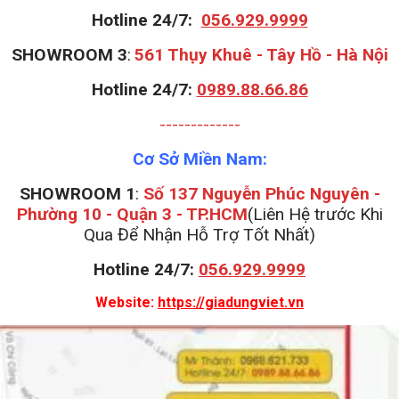
Hotline 24/7:
056.929.9999
S
HOWROOM 3
:
561 Thụy Khuê - Tây Hồ - Hà Nội
Hotline 24/7:
0989.88.66.86
-------------
Cơ Sở Miền Nam:
SHOWROOM 1
:
Số 137 Nguyễn Phúc Nguyên -
Phường 10 - Quận 3 - TP.HCM
(Liên Hệ trước Khi
Qua Để Nhận Hỗ Trợ Tốt Nhất)
Hotline 24/7:
056.929.9999
Website:
https://giadungviet.vn