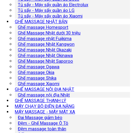
Tủ sấy - Máy sấy quần áo Electrolux
Tủ sấy - Máy sấy quần áo LG
Tủ sấy - Máy sấy quần áo Xiaomi
GHẾ MASSAGE NHẬT BẢN
Ghế massage Homesport
Ghế Massage Nhật dưới 30 triệu
Ghế massage nhật Fujikima
Ghế massage Nhật Kangwon
Ghế massage Nhật Okazaki
Ghế massage Nhật Okinawa
Ghế Massage Nhật Saporoo
Ghế massage Ogawa
Ghế massage Okia
Ghế massage Shika
Ghế massage Xiaomi
GHẾ MASSAGE NỘI ĐỊA NHẬT
Ghế massage nội địa Nhật
GHẾ MASSAGE THANH LÝ
MÁY CHẠY BỘ ĐIỆN ĐA NĂNG
MÁY MASSAGE - MÁY MÁT XA
Đai Massage giảm béo
Đệm - Ghế Massage Ô Tô
Đệm massage toàn thân