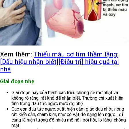
Xem thêm:
Thiếu máu cơ tim thầm lặng:
[Dấu hiệu nhận biết][Điều trị] hiệu quả tại
nhà
Giai đoạn nhẹ
Giai đoạn này của bệnh các triệu chứng sẽ mờ nhạt và
không rõ ràng, rất khó để nhận biết. Thường chỉ xuất hiện
tình trạng đau tức ngực mức độ nhẹ.
Cac cơn đau tức ngực: xuất hiện cảm giác đau nhói, nóng
rát, kiến cắn, châm kim, như có vật đè nặng lên ngực….đi
cùng là hiện tượng đổ nhiều mồ hôi, bồi hồi, lo lắng, chóng
mặt.