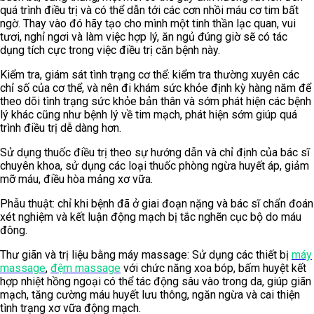
quá trình điều trị và có thể dẫn tới các cơn nhồi máu cơ tim bất
ngờ. Thay vào đó hãy tạo cho mình một tinh thần lạc quan, vui
tươi, nghỉ ngơi và làm việc hợp lý, ăn ngủ đúng giờ sẽ có tác
dụng tích cực trong việc điều trị căn bệnh này.
Kiểm tra, giám sát tình trạng cơ thể: kiểm tra thường xuyên các
chỉ số của cơ thể, và nên đi khám sức khỏe định kỳ hàng năm để
theo dõi tình trạng sức khỏe bản thân và sớm phát hiện các bệnh
lý khác cũng như bệnh lý về tim mạch, phát hiện sớm giúp quá
trình điều trị dễ dàng hơn.
Sử dụng thuốc điều trị theo sự hướng dẫn và chỉ định của bác sĩ
chuyên khoa, sử dụng các loại thuốc phòng ngừa huyết áp, giảm
mỡ máu, điều hòa mảng xơ vữa.
Phẫu thuật: chỉ khi bệnh đã ở giai đoạn nặng và bác sĩ chẩn đoán
xét nghiệm và kết luận động mạch bị tắc nghẽn cục bộ do máu
đông.
Thư giãn và trị liệu bằng máy massage: Sử dụng các thiết bị
máy
massage
,
đệm massage
với chức năng xoa bóp, bấm huyệt kết
hợp nhiệt hồng ngoại có thể tác động sâu vào trong da, giúp giãn
mạch, tăng cường máu huyết lưu thông, ngăn ngừa và cai thiện
tình trạng xơ vữa động mạch.