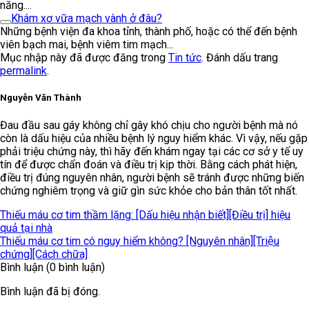
năng....
Khám xơ vữa mạch vành ở đâu?
Những bệnh viện đa khoa tỉnh, thành phố, hoặc có thể đến bệnh
viên bạch mai, bệnh viêm tim mạch...
Mục nhập này đã được đăng trong
Tin tức
. Đánh dấu trang
permalink
.
Nguyễn Văn Thành
Đau đầu sau gáy không chỉ gây khó chịu cho người bệnh mà nó
còn là dấu hiệu của nhiều bệnh lý nguy hiểm khác. Vì vậy, nếu gặp
phải triệu chứng này, thì hãy đến khám ngay tại các cơ sở y tế uy
tín để được chẩn đoán và điều trị kịp thời. Bằng cách phát hiện,
điều trị đúng nguyên nhân, người bệnh sẽ tránh được những biến
chứng nghiêm trọng và giữ gìn sức khỏe cho bản thân tốt nhất.
Thiếu máu cơ tim thầm lặng: [Dấu hiệu nhận biết][Điều trị] hiệu
quả tại nhà
Thiếu máu cơ tim có nguy hiểm không? [Nguyên nhân][Triệu
chứng][Cách chữa]
Bình luận (0 bình luận)
Bình luận đã bị đóng.