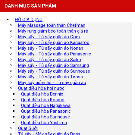
DANH MỤC SẢN PHẨM
ĐỒ GIA DỤNG
Máy Massage toàn thân Chefman
Máy rung giảm béo toàn thân giá rẻ
Máy sấy - Tủ sấy quần áo Coex
Máy sấy - Tủ sấy quần áo Kangaroo
Máy sấy - Tủ sấy quần áo Nonan
Máy sấy - Tủ sấy quần áo Panasonic
Máy sấy - Tủ sấy quần áo Saiko
Máy sấy - Tủ sấy quần áo Samsung
Máy sấy - Tủ sấy quần áo Sunhouse
Máy sấy - Tủ sấy quần áo Tiross
Máy sấy quần áo - Tủ sấy quần áo
Quạt điều hòa hơi nước
Quạt điều hòa Bennix
Quạt điều hòa Kosmo
Quạt điều hòa Nagakawa
Quạt điều hòa Panasonic
Quạt điều hòa Sunhouse
Quạt điều hòa Yashima
Quạt Sưởi
Tủ sấy - Máy sấy quần áo Boss