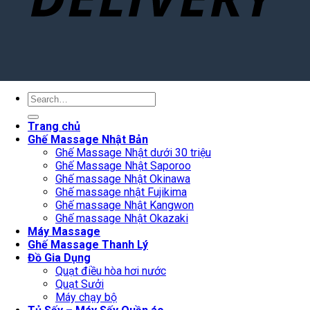
Search
for:
Trang chủ
Ghế Massage Nhật Bản
Ghế Massage Nhật dưới 30 triệu
Ghế Massage Nhật Saporoo
Ghế massage Nhật Okinawa
Ghế massage nhật Fujikima
Ghế massage Nhật Kangwon
Ghế massage Nhật Okazaki
Máy Massage
Ghế Massage Thanh Lý
Đồ Gia Dụng
Quạt điều hòa hơi nước
Quạt Sưởi
Máy chạy bộ