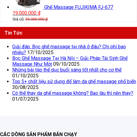
Ghế Massage FUJIKIMA FJ-677
19.000.000
₫
Giá cũ:
35.000.000
₫
Tin Tức
Giải đáp: Bọc ghế massage tại nhà ở đâu? Chi phí bao
nhiêu?
17/10/2025
Bọc Ghế Massage Tại Hà Nội – Giải Pháp Tái Sinh Ghế
Massage Như Mới
09/10/2025
Những bài tập thể dục buổi sáng tốt nhất cho cơ thể
01/10/2025
Top 5+ chất liệu sử dụng để làm da ghế massage phổ biến
30/08/2025
Có thể thay da ghế massage không? Bao lâu thì nên thay?
01/07/2025
CÁC DÒNG SẢN PHẨM BÁN CHẠY