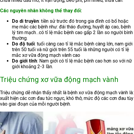
chứa nhiều dầu mỡ, ít vận động, béo phì, phì nhiêu, thừa cân.
Các nguyên nhân không thể thay đổi:
Do di truyền
: tiền sử trước đó trong gia đình có bố hoặc
mẹ mắc các bệnh như: đái tháo đường, huyết áp cao, bệnh
lý tim mạch…có tỉ lệ mắc bệnh cao gấp 2 lần so người bình
thường.
Do độ tuổi
: tuổi càng cao tỉ lệ mắc bệnh càng lớn, nam giới
trên 50 tuổi và nữ giới trên 55 tuổi là những người có tỉ lệ
mắc xơ vữa động mạch vành cao
Do giới tính
: Nam giới có tỉ lệ mắc bệnh cao hơn so với nữ
giới khoảng 2-3 lần.
Triệu chứng xơ vữa động mạch vành
Triệu chứng dễ nhận thấy nhất là bệnh xơ vữa động mạch vành là:
xuất hiện các cơn đau tức ngực, khó thở, mức độ các cơn đau tùy
vào giai đoạn của mỗi người bệnh.