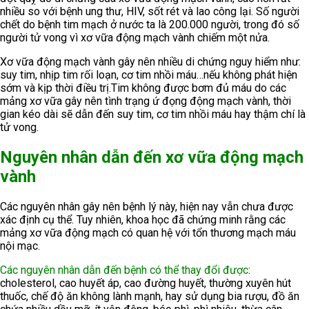
nhiều so với bệnh ung thư, HIV, sốt rét và lao công lại. Số người
chết do bệnh tim mạch ở nước ta là 200.000 người, trong đó số
người tử vong vì xơ vữa động mạch vành chiếm một nửa.
Xơ vữa động mạch vành gây nên nhiều di chứng nguy hiểm như:
suy tim, nhịp tim rối loạn, cơ tim nhồi máu…nếu không phát hiện
sớm và kịp thời điều trị.Tim không được bơm đủ máu do các
mảng xơ vữa gây nên tình trạng ứ đọng động mạch vành, thời
gian kéo dài sẽ dẫn đến suy tim, cơ tim nhồi máu hay thậm chí là
tử vong.
Nguyên nhân dẫn đến xơ vữa động mạch
vành
Các nguyên nhân gây nên bệnh lý này, hiện nay vẫn chưa được
xác định cụ thể. Tuy nhiên, khoa học đã chứng minh rằng các
mảng xơ vữa động mạch có quan hệ với tổn thương mạch máu
nội mạc.
Các nguyên nhân dẫn đến bệnh có thể thay đổi được
:
cholesterol, cao huyết áp, cao đường huyết, thường xuyên hút
thuốc, chế độ ăn không lành mạnh, hay sử dụng bia rượu, đồ ăn