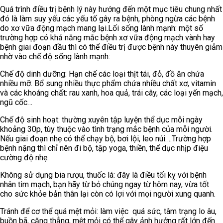
Quá trình điều trị bệnh lý này hướng đến một mục tiêu chung nhất
đó là làm suy yếu các yếu tố gây ra bệnh, phòng ngừa các bệnh
do xơ vữa động mạch mang lại.
Lối sống lành mạnh: một số
trường hợp có khả năng mắc bệnh xơ vữa động mạch vành hay
bệnh giai đoạn đầu thì có thể điều trị được bệnh này thuyên giảm
nhờ vào chế độ sống lành mạnh:
Chế độ dinh dưỡng: Hạn chế các loại thịt tái, đỏ, đồ ăn chứa
nhiều mỡ. Bổ sung nhiều thực phẩm chứa nhiều chất xơ, vitamin
và các khoáng chất: rau xanh, hoa quả, trái cây, các loại yến mạch,
ngũ cốc…
Chế độ sinh hoạt: thường xuyên tập luyện thể dục mỗi ngày
khoảng 30p, tùy thuộc vào tình trạng mắc bệnh của mỗi người.
Nếu giai đoạn nhẹ có thể chạy bộ, bơi lội, leo núi….Trường hợp
bệnh nặng thì chỉ nên đi bộ, tập yoga, thiền, thể dục nhịp điệu
cường độ nhẹ.
Không sử dụng bia rượu, thuốc lá: đây là điều tối kỵ với bệnh
nhân tim mạch, bạn hãy từ bỏ chúng ngay từ hôm nay, vừa tốt
cho sức khỏe bản thân lại còn có lợi với mọi người xung quanh.
Tránh để cơ thể quá mệt mỏi: làm việc quá sức, tâm trạng lo âu,
buồn bã, căng thẳng, mệt mỏi có thể gây ảnh hưởng rất lớn đến