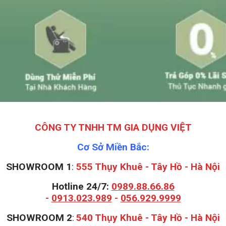
CÔNG TY TNHH TM GIA DỤNG VIỆT
Cơ Sở Miền Bắc:
SHOWROOM 1
:
555 Thụy Khuê - Tây Hồ - Hà Nội
Hotline 24/7:
0989.88.66.86
-
0913.023.989
-
056.929.9999
S
HOWROOM 2
:
540 Thụy Khuê - Tây Hồ - Hà Nội