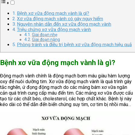
Bệnh xơ vữa động mạch vành là gì?
Xơ vữa động mạch vành có gây nguy hiểm
Nguyên nhân dẫn đến xơ vữa động mạch vành
Triệu chứng xơ vữa động mạch vành
Giai đoạn nhẹ
Giai đoạn nặng
Phòng tránh và điều trị bệnh xơ vữa động mạch hiệu quả
Bệnh xơ vữa động mạch vành là gì?
Động mạch vành chính là động mạch bơm máu giàu hàm lượng
oxy để nuôi dưỡng tim. Xơ vữa động mạch vành là quá trình gây
tắc nghẽn, ứ đọng động mạch do các mảng bám xơ vữa ngăn
cản quá trình cung cấp máu đến tim. Các mảng xơ vữa được cấu
tạo từ các chất béo, cholesterol, các hợp chất khác. Bệnh lý này
kéo dài có thể dẫn đến biến chứng suy tim, cơ tim bị nhồi máu…