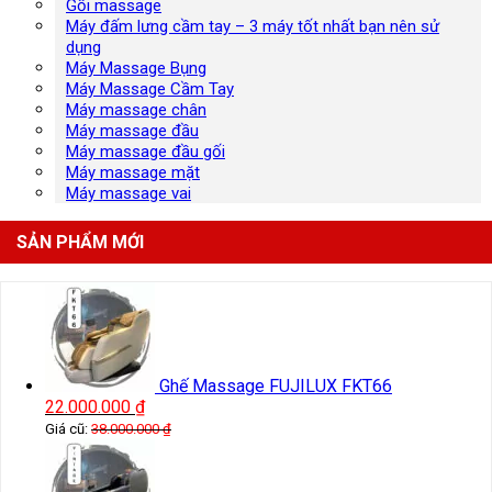
Gối massage
Máy đấm lưng cầm tay – 3 máy tốt nhất bạn nên sử
dụng
Máy Massage Bụng
Máy Massage Cầm Tay
Máy massage chân
Máy massage đầu
Máy massage đầu gối
Máy massage mặt
Máy massage vai
SẢN PHẨM MỚI
Ghế Massage FUJILUX FKT66
22.000.000
₫
Giá cũ:
38.000.000
₫