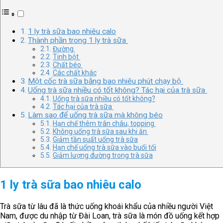
1 ly trà sữa bao nhiêu calo
Thành phần trong 1 ly trà sữa
Đường
Tinh bột
Chất béo
Các chất khác
Một cốc trà sữa bằng bao nhiêu phút chạy bộ
Uống trà sữa nhiều có tốt không? Tác hại của trà sữa
Uống trà sữa nhiều có tốt không?
Tác hại của trà sữa
Làm sao để uống trà sữa mà không béo
Hạn chế thêm trân châu, topping
Không uống trà sữa sau khi ăn
Giảm tần suất uống trà sữa
Hạn chế uống trà sữa vào buổi tối
Giảm lượng đường trong trà sữa
1 ly trà sữa bao nhiêu calo
Trà sữa từ lâu đã là thức uống khoái khẩu của nhiều người Việt
Nam, được du nhập từ Đài Loan, trà sữa là món đồ uống kết hợp