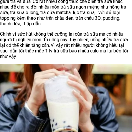
giữa trà và sữa. Có rất nhiều công thức chế biến trà sữa khác
nhau để cho ra đời nhiều món trà sữa ngon miệng như hồng trà
sữa, trà sữa ô long, trà sữa matcha, lục trà sữa,…với đủ loại
topping kèm theo như trân châu đen, trân châu 3Q, pudding,
thạch dừa,…hấp dẫn.
Chính vì sức hút không thể cưỡng lại của trà sữa mà có nhiều
người bị nghiện món đồ uống này. Tuy nhiên, uống nhiều trà sữa
lại có thể khiến tăng cân, vì vậy rất nhiều người không hiểu tại
sao, dẫn tới thắc mắc 1 ly trà sữa bao nhiêu calo mà lại béo tới
như vậy.