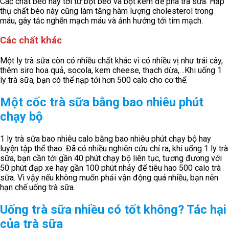
Các chất béo này tới từ bột béo và bột kem để pha trà sữa. Hấp
thụ chất béo này cũng làm tăng hàm lượng cholesterol trong
máu, gây tắc nghẽn mạch máu và ảnh hưởng tới tim mạch.
Các chất khác
Một ly trà sữa còn có nhiều chất khác vì có nhiều vị như trái cây,
thêm siro hoa quả, socola, kem cheese, thạch dừa,…Khi uống 1
ly trà sữa, bạn có thể nạp tới hơn 500 calo cho cơ thể.
Một cốc trà sữa bằng bao nhiêu phút
chạy bộ
1 ly trà sữa bao nhiêu calo bằng bao nhiêu phút chạy bộ hay
luyện tập thể thao. Đã có nhiều nghiên cứu chỉ ra, khi uống 1 ly trà
sữa, bạn cần tới gần 40 phút chạy bộ liên tục, tương đương với
50 phút đạp xe hay gần 100 phút nhảy để tiêu hao 500 calo trà
sữa. Vì vậy nếu không muốn phải vận động quá nhiều, bạn nên
hạn chế uống trà sữa.
Uống trà sữa nhiều có tốt không? Tác hại
của trà sữa