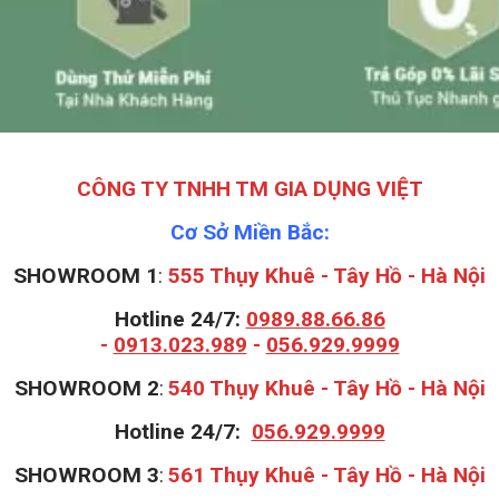
CÔNG TY TNHH TM GIA DỤNG VIỆT
Cơ Sở Miền Bắc:
SHOWROOM 1
:
555 Thụy Khuê - Tây Hồ - Hà Nội
Hotline 24/7:
0989.88.66.86
-
0913.023.989
-
056.929.9999
S
HOWROOM 2
:
540 Thụy Khuê - Tây Hồ - Hà Nội
Hotline 24/7:
056.929.9999
S
HOWROOM 3
:
561 Thụy Khuê - Tây Hồ - Hà Nội