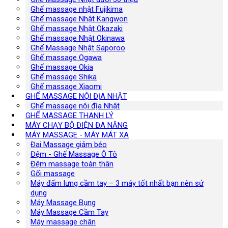
Ghế massage nhật Fujikima
Ghế massage Nhật Kangwon
Ghế massage Nhật Okazaki
Ghế massage Nhật Okinawa
Ghế Massage Nhật Saporoo
Ghế massage Ogawa
Ghế massage Okia
Ghế massage Shika
Ghế massage Xiaomi
GHẾ MASSAGE NỘI ĐỊA NHẬT
Ghế massage nội địa Nhật
GHẾ MASSAGE THANH LÝ
MÁY CHẠY BỘ ĐIỆN ĐA NĂNG
MÁY MASSAGE - MÁY MÁT XA
Đai Massage giảm béo
Đệm - Ghế Massage Ô Tô
Đệm massage toàn thân
Gối massage
Máy đấm lưng cầm tay – 3 máy tốt nhất bạn nên sử
dụng
Máy Massage Bụng
Máy Massage Cầm Tay
Máy massage chân