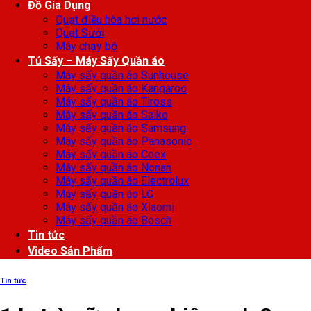
Đồ Gia Dụng
Quạt điều hòa hơi nước
Quạt Sưởi
Máy chạy bộ
Tủ Sấy – Máy Sấy Quần áo
Máy sấy quần áo Sunhouse
Máy sấy quần áo Kangaroo
Máy sấy quần áo Tiross
Máy sấy quần áo Saiko
Máy sấy quần áo Samsung
Máy sấy quần áo Panasonic
Máy sấy quần áo Coex
Máy sấy quần áo Nonan
Máy sấy quần áo Electrolux
Máy sấy quần áo LG
Máy sấy quần áo Xiaomi
Máy sấy quần áo Bosch
Tin tức
Video Sản Phẩm
Tin tức