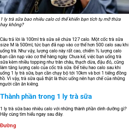
1 ly trà sữa bao nhiêu calo có thể khiến bạn tích tụ mỡ thừa
hay không?
Câu trả lời là 100ml trà sữa sẽ chứa 127 calo. Một cốc trà sữa
size M là 500ml, tức bạn đã nạp vào cơ thể hơn 500 calo sau khi
uống trà. Như vậy, lượng calo này rất cao, chiếm ⅕ lượng calo
bạn cần nạp vào cơ thể hàng ngày. Chưa kể, việc bạn uống trà
sữa kèm nhiều topping như trân châu, thạch dừa, đậu đỏ,..cũng
làm tăng lượng calo của cốc trà sữa. Để tiêu hao calo sau khi
uống 1 ly trà sữa, bạn cần chạy bộ tới 10km và bơi 1 tiếng đồng
hồ. Vì vậy, trà sữa quả thật là thức uống nên hạn chế của những
người cần ăn kiêng.
Thành phần trong 1 ly trà sữa
1 ly trà sữa bao nhiêu calo với những thành phần dinh dưỡng gì?
Hãy cùng tìm hiểu ngay sau đây.
Đường