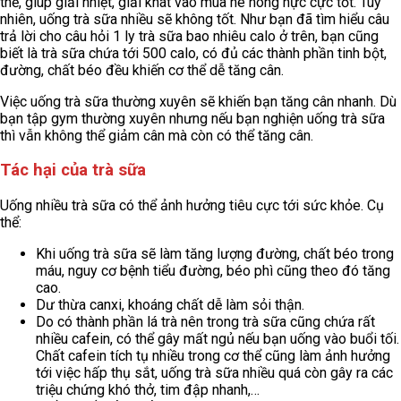
thể, giúp giải nhiệt, giải khát vào mùa hè nóng nực cực tốt. Tuy
nhiên, uống trà sữa nhiều sẽ không tốt. Như bạn đã tìm hiểu câu
trả lời cho câu hỏi 1 ly trà sữa bao nhiêu calo ở trên, bạn cũng
biết là trà sữa chứa tới 500 calo, có đủ các thành phần tinh bột,
đường, chất béo đều khiến cơ thể dễ tăng cân.
Việc uống trà sữa thường xuyên sẽ khiến bạn tăng cân nhanh. Dù
bạn tập gym thường xuyên nhưng nếu bạn nghiện uống trà sữa
thì vẫn không thể giảm cân mà còn có thể tăng cân.
Tác hại của trà sữa
Uống nhiều trà sữa có thể ảnh hưởng tiêu cực tới sức khỏe. Cụ
thể:
Khi uống trà sữa sẽ làm tăng lượng đường, chất béo trong
máu, nguy cơ bệnh tiểu đường, béo phì cũng theo đó tăng
cao.
Dư thừa canxi, khoáng chất dễ làm sỏi thận.
Do có thành phần lá trà nên trong trà sữa cũng chứa rất
nhiều cafein, có thể gây mất ngủ nếu bạn uống vào buổi tối.
Chất cafein tích tụ nhiều trong cơ thể cũng làm ảnh hưởng
tới việc hấp thụ sắt, uống trà sữa nhiều quá còn gây ra các
triệu chứng khó thở, tim đập nhanh,…