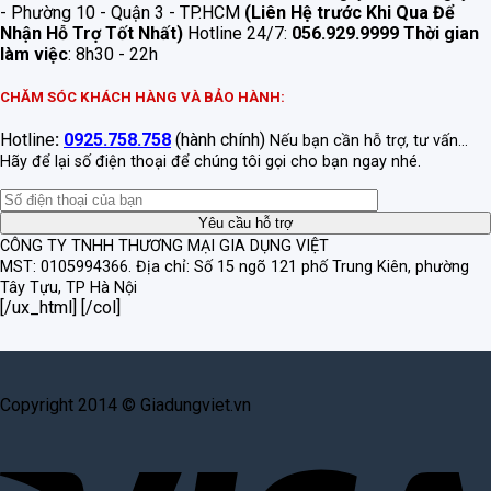
- Phường 10 - Quận 3 - TP.HCM
(Liên Hệ trước Khi Qua Để
Nhận Hỗ Trợ Tốt Nhất)
Hotline 24/7:
056.929.9999
Thời gian
làm việc
: 8h30 - 22h
CHĂM SÓC KHÁCH HÀNG VÀ BẢO HÀNH:
Hotline
:
0925.758.758
(hành chính)
Nếu bạn cần hỗ trợ, tư vấn...
Hãy để lại số điện thoại để chúng tôi gọi cho bạn ngay nhé.
CÔNG TY TNHH THƯƠNG MẠI GIA DỤNG VIỆT
MST: 0105994366.
Địa chỉ: Số 15 ngõ 121 phố Trung Kiên, phường
Tây Tựu, TP Hà Nội
[/ux_html] [/col]
Copyright 2014 © Giadungviet.vn