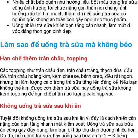
Nhiều chất bảo quản như hương liệu, bột màu trong trà sữa
cũng ảnh hưởng tới chức năng gan thận nói chung, ảnh
hưởng xấu tới tim mạch, thậm chí nếu uống trà sữa có
nguồn gốc không an toàn còn gây ngộ độc thực phẩm.
Uống nhiều trà sữa khiến bạn tăng cân nhanh, làm mất đi
vóc dáng thon gọn xinh đẹp.
Làm sao để uống trà sữa mà không béo
Hạn chế thêm trân châu, topping
Các topping như trân châu đen, trân châu trắng, thạch dừa, đậu
đỏ, trân châu hoàng kim, kem cheese, bánh oreo,..đều rất ngon,
nhưng lại làm lượng calo trong trà sữa tăng lên đáng kể. Nếu bạn
không thể kìm được cơn thèm trà sữa, hay uống trà sữa không
kèm topping để hạn chế phần nào lượng calo nạp vào.
Không uống trà sữa sau khi ăn
Tuyệt đối không uống trà sữa sau khi ăn vì đây là cách khiến cân
nặng của bạn tăng nhanh mất kiểm soát. Uống trà sữa sau bữa
ăn cũng gây đầy bụng, làm bạn bị hấp thụ dinh dưỡng nhiều hơn.
Do đó, nếu uống trà sữa, hay uống sau bữa ăn từ 2 – 3 tiếng