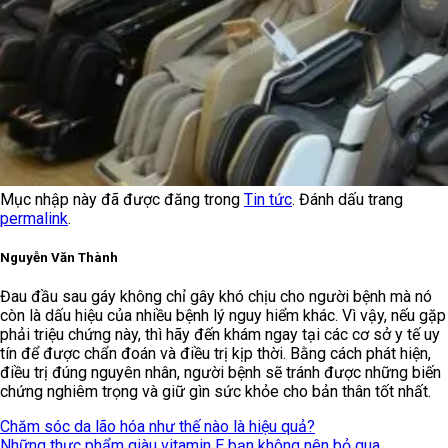
Mục nhập này đã được đăng trong
Tin tức
. Đánh dấu trang
permalink
.
Nguyễn Văn Thành
Đau đầu sau gáy không chỉ gây khó chịu cho người bệnh mà nó
còn là dấu hiệu của nhiều bệnh lý nguy hiểm khác. Vì vậy, nếu gặp
phải triệu chứng này, thì hãy đến khám ngay tại các cơ sở y tế uy
tín để được chẩn đoán và điều trị kịp thời. Bằng cách phát hiện,
điều trị đúng nguyên nhân, người bệnh sẽ tránh được những biến
chứng nghiêm trọng và giữ gìn sức khỏe cho bản thân tốt nhất.
Chăm sóc da lão hóa như thế nào là hiệu quả?
Những thực phẩm giàu vitamin E bạn không nên bỏ qua