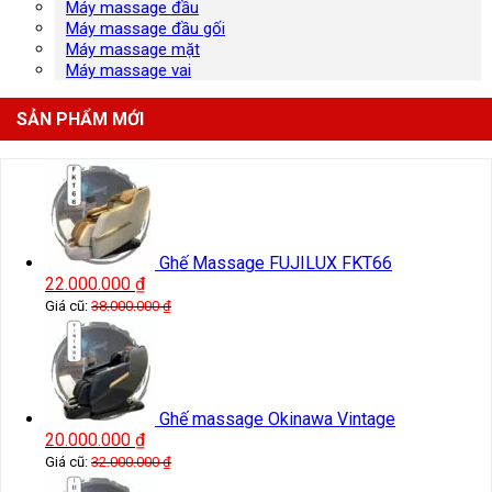
Máy massage đầu
Máy massage đầu gối
Máy massage mặt
Máy massage vai
SẢN PHẨM MỚI
Ghế Massage FUJILUX FKT66
22.000.000
₫
Giá cũ:
38.000.000
₫
Ghế massage Okinawa Vintage
20.000.000
₫
Giá cũ:
32.000.000
₫