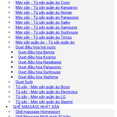
Máy sấy - Tủ sấy quần áo Coex
Máy sấy - Tủ sấy quần áo Kangaroo
Máy sấy - Tủ sấy quần áo Nonan
Máy sấy - Tủ sấy quần áo Panasonic
Máy sấy - Tủ sấy quần áo Saiko
Máy sấy - Tủ sấy quần áo Samsung
Máy sấy - Tủ sấy quần áo Sunhouse
Máy sấy - Tủ sấy quần áo Tiross
Máy sấy quần áo - Tủ sấy quần áo
Quạt điều hòa hơi nước
Quạt điều hòa Bennix
Quạt điều hòa Kosmo
Quạt điều hòa Nagakawa
Quạt điều hòa Panasonic
Quạt điều hòa Sunhouse
Quạt điều hòa Yashima
Quạt Sưởi
Tủ sấy - Máy sấy quần áo Boss
Tủ sấy - Máy sấy quần áo Electrolux
Tủ sấy - Máy sấy quần áo LG
Tủ sấy - Máy sấy quần áo Xiaomi
GHẾ MASSAGE NHẬT BẢN
Ghế massage Homesport
Ghế Massage Nhật dưới 30 triệu