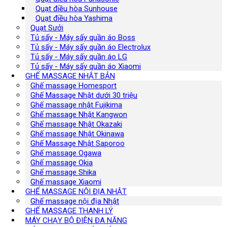
Quạt điều hòa Sunhouse
Quạt điều hòa Yashima
Quạt Sưởi
Tủ sấy - Máy sấy quần áo Boss
Tủ sấy - Máy sấy quần áo Electrolux
Tủ sấy - Máy sấy quần áo LG
Tủ sấy - Máy sấy quần áo Xiaomi
GHẾ MASSAGE NHẬT BẢN
Ghế massage Homesport
Ghế Massage Nhật dưới 30 triệu
Ghế massage nhật Fujikima
Ghế massage Nhật Kangwon
Ghế massage Nhật Okazaki
Ghế massage Nhật Okinawa
Ghế Massage Nhật Saporoo
Ghế massage Ogawa
Ghế massage Okia
Ghế massage Shika
Ghế massage Xiaomi
GHẾ MASSAGE NỘI ĐỊA NHẬT
Ghế massage nội địa Nhật
GHẾ MASSAGE THANH LÝ
MÁY CHẠY BỘ ĐIỆN ĐA NĂNG