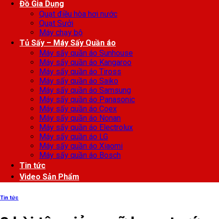
Đồ Gia Dụng
Quạt điều hòa hơi nước
Quạt Sưởi
Máy chạy bộ
Tủ Sấy – Máy Sấy Quần áo
Máy sấy quần áo Sunhouse
Máy sấy quần áo Kangaroo
Máy sấy quần áo Tiross
Máy sấy quần áo Saiko
Máy sấy quần áo Samsung
Máy sấy quần áo Panasonic
Máy sấy quần áo Coex
Máy sấy quần áo Nonan
Máy sấy quần áo Electrolux
Máy sấy quần áo LG
Máy sấy quần áo Xiaomi
Máy sấy quần áo Bosch
Tin tức
Video Sản Phẩm
Tin tức