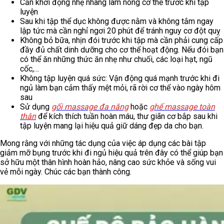
Cần khởi động nhẹ nhàng làm nóng cơ thể trước khi tập
luyện
Sau khi tập thể dục không được nằm và không tắm ngay
lập tức mà cần nghỉ ngơi 20 phút để tránh nguy cơ đột quỵ
Không bỏ bữa, nhịn đói trước khi tập mà cần phải cung cấp
đầy đủ chất dinh dưỡng cho cơ thể hoạt động. Nếu đói bạn
có thể ăn những thức ăn nhẹ như chuối, các loại hạt, ngũ
cốc,…
Không tập luyện quá sức: Vận động quá mạnh trước khi đi
ngủ làm bạn cảm thấy mệt mỏi, rã rời cơ thể vào ngày hôm
sau
Sử dụng
gối massage đa năng
hoặc
ghế massage toàn
thân
để kích thích tuần hoàn máu, thư giãn cơ bắp sau khi
tập luyện mang lại hiệu quả giữ dáng đẹp da cho bạn.
Mong rằng với những tác dụng của việc áp dụng các bài tập
giảm mỡ bụng trước khi đi ngủ hiệu quả trên đây có thể giúp bạn
sở hữu một thân hình hoàn hảo, nâng cao sức khỏe và sống vui
vẻ mỗi ngày. Chúc các bạn thành công.