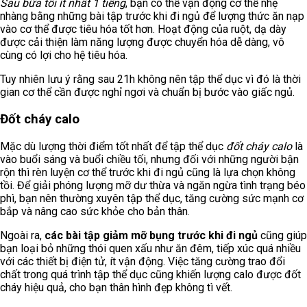
Sau bữa tối ít nhất 1 tiếng
, bạn có thể vận động cơ thể nhẹ
nhàng bằng những bài tập trước khi đi ngủ để lượng thức ăn nạp
vào cơ thể được tiêu hóa tốt hơn. Hoạt động của ruột, dạ dày
được cải thiện làm năng lượng được chuyển hóa dễ dàng, vô
cùng có lợi cho hệ tiêu hóa.
Tuy nhiên lưu ý rằng sau 21h không nên tập thể dục vì đó là thời
gian cơ thể cần được nghỉ ngơi và chuẩn bị bước vào giấc ngủ.
Đốt cháy calo
Mặc dù lượng thời điểm tốt nhất để tập thể dục
đốt cháy calo
là
vào buổi sáng và buổi chiều tối, nhưng đối với những người bận
rộn thì rèn luyện cơ thể trước khi đi ngủ cũng là lựa chọn không
tồi. Để giải phóng lượng mỡ dư thừa và ngăn ngừa tình trạng béo
phì, bạn nên thường xuyên tập thể dục, tăng cường sức mạnh cơ
bắp và nâng cao sức khỏe cho bản thân.
Ngoài ra,
các bài tập giảm mỡ bụng trước khi đi ngủ
cũng giúp
bạn loại bỏ những thói quen xấu như ăn đêm, tiếp xúc quá nhiều
với các thiết bị điện tử, ít vận động. Việc tăng cường trao đổi
chất trong quá trình tập thể dục cũng khiến lượng calo được đốt
cháy hiệu quả, cho bạn thân hình đẹp không tì vết.