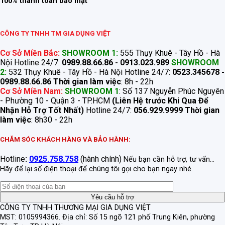
100% thanh toán bảo mật
CÔNG TY TNHH TM GIA DỤNG VIỆT
Cơ Sở Miền Bắc:
SHOWROOM 1:
555 Thụy Khuê - Tây Hồ - Hà
Nội Hotline 24/7:
0989.88.66.86 - 0913.023.989
SHOWROOM
2:
532 Thụy Khuê - Tây Hồ - Hà Nội Hotline 24/7:
0523.345678 -
0989.88.66.86
Thời gian làm việc
: 8h - 22h
Cơ Sở Miền Nam:
SHOWROOM 1
: Số 137 Nguyễn Phúc Nguyên
- Phường 10 - Quận 3 - TP.HCM
(Liên Hệ trước Khi Qua Để
Nhận Hỗ Trợ Tốt Nhất)
Hotline 24/7:
056.929.9999
Thời gian
làm việc
: 8h30 - 22h
CHĂM SÓC KHÁCH HÀNG VÀ BẢO HÀNH:
Hotline
:
0925.758.758
(hành chính)
Nếu bạn cần hỗ trợ, tư vấn...
Hãy để lại số điện thoại để chúng tôi gọi cho bạn ngay nhé.
CÔNG TY TNHH THƯƠNG MẠI GIA DỤNG VIỆT
MST: 0105994366.
Địa chỉ: Số 15 ngõ 121 phố Trung Kiên, phường