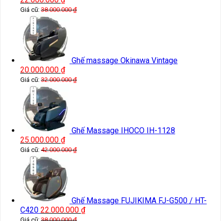
Giá cũ:
38.000.000
₫
Ghế massage Okinawa Vintage
20.000.000
₫
Giá cũ:
32.000.000
₫
Ghế Massage IHOCO IH-1128
25.000.000
₫
Giá cũ:
42.000.000
₫
Ghế Massage FUJIKIMA FJ-G500 / HT-
C420
22.000.000
₫
Giá cũ:
38.000.000
₫