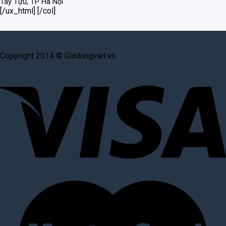
Tây Tựu, TP Hà Nội
[/ux_html] [/col]
Copyright 2014 © Giadungviet.vn