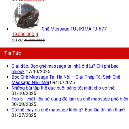
Ghế Massage FUJIKIMA FJ-677
19.000.000
₫
Giá cũ:
35.000.000
₫
Tin Tức
Giải đáp: Bọc ghế massage tại nhà ở đâu? Chi phí bao
nhiêu?
17/10/2025
Bọc Ghế Massage Tại Hà Nội – Giải Pháp Tái Sinh Ghế
Massage Như Mới
09/10/2025
Những bài tập thể dục buổi sáng tốt nhất cho cơ thể
01/10/2025
Top 5+ chất liệu sử dụng để làm da ghế massage phổ biến
30/08/2025
Có thể thay da ghế massage không? Bao lâu thì nên thay?
01/07/2025