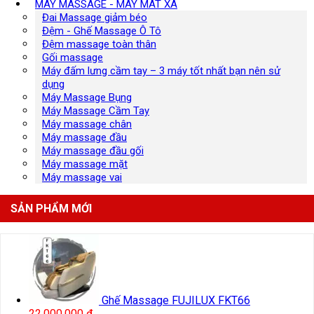
MÁY MASSAGE - MÁY MÁT XA
Đai Massage giảm béo
Đệm - Ghế Massage Ô Tô
Đệm massage toàn thân
Gối massage
Máy đấm lưng cầm tay – 3 máy tốt nhất bạn nên sử
dụng
Máy Massage Bụng
Máy Massage Cầm Tay
Máy massage chân
Máy massage đầu
Máy massage đầu gối
Máy massage mặt
Máy massage vai
SẢN PHẨM MỚI
Ghế Massage FUJILUX FKT66
22.000.000
₫