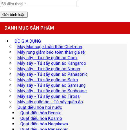
DANH MỤC SẢN PHẨM
ĐỒ GIA DỤNG
Máy Massage toàn thân Chefman
Máy rung giảm béo toàn thân giá rẻ
Máy sấy - Tủ sấy quần áo Coex
Máy sấy - Tủ sấy quần áo Kangaroo
Máy sấy - Tủ sấy quần áo Nonan
Máy sấy - Tủ sấy quần áo Panasonic
Máy sấy - Tủ sấy quần áo Saiko
Máy sấy - Tủ sấy quần áo Samsung
Máy sấy - Tủ sấy quần áo Sunhouse
Máy sấy - Tủ sấy quần áo Tiross
Máy sấy quần áo - Tủ sấy quần áo
Quạt điều hòa hơi nước
Quạt điều hòa Bennix
Quạt điều hòa Kosmo
Quạt điều hòa Nagakawa
Quạt điều hòa Panasonic