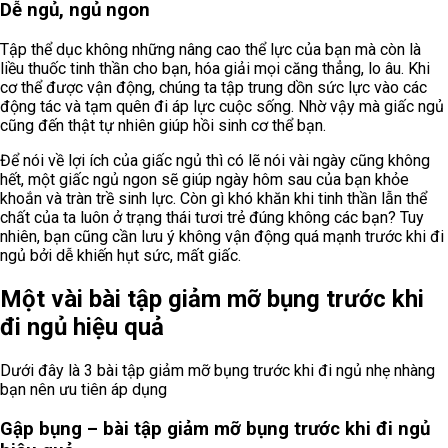
Dễ ngủ, ngủ ngon
Tập thể dục không những nâng cao thể lực của bạn mà còn là
liều thuốc tinh thần cho bạn, hóa giải mọi căng thẳng, lo âu. Khi
cơ thể được vận động, chúng ta tập trung dồn sức lực vào các
động tác và tạm quên đi áp lực cuộc sống. Nhờ vậy mà giấc ngủ
cũng đến thật tự nhiên giúp hồi sinh cơ thể bạn.
Để nói về lợi ích của giấc ngủ thì có lẽ nói vài ngày cũng không
hết, một giấc ngủ ngon sẽ giúp ngày hôm sau của bạn khỏe
khoắn và tràn trề sinh lực. Còn gì khó khăn khi tinh thần lẫn thể
chất của ta luôn ở trạng thái tươi trẻ đúng không các bạn? Tuy
nhiên, bạn cũng cần lưu ý không vận động quá mạnh trước khi đi
ngủ bởi dễ khiến hụt sức, mất giấc.
Một vài bài tập giảm mỡ bụng trước khi
đi ngủ hiệu quả
Dưới đây là 3 bài tập giảm mỡ bụng trước khi đi ngủ nhẹ nhàng
bạn nên ưu tiên áp dụng
Gập bụng – bài tập giảm mỡ bụng trước khi đi ngủ