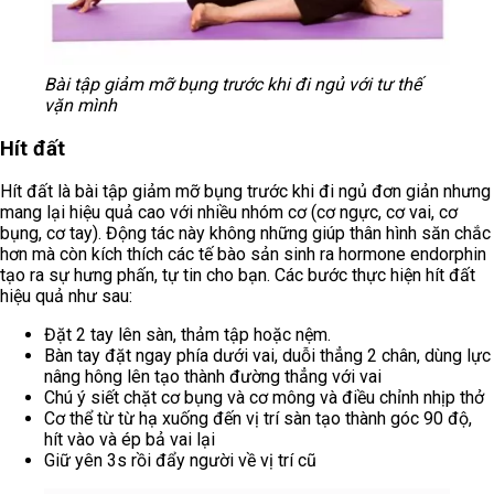
Bài tập giảm mỡ bụng trước khi đi ngủ với tư thế
vặn mình
Hít đất
Hít đất là bài tập giảm mỡ bụng trước khi đi ngủ đơn giản nhưng
mang lại hiệu quả cao với nhiều nhóm cơ (cơ ngực, cơ vai, cơ
bụng, cơ tay). Động tác này không những giúp thân hình săn chắc
hơn mà còn kích thích các tế bào sản sinh ra hormone endorphin
tạo ra sự hưng phấn, tự tin cho bạn. Các bước thực hiện hít đất
hiệu quả như sau:
Đặt 2 tay lên sàn, thảm tập hoặc nệm.
Bàn tay đặt ngay phía dưới vai, duỗi thẳng 2 chân, dùng lực
nâng hông lên tạo thành đường thẳng với vai
Chú ý siết chặt cơ bụng và cơ mông và điều chỉnh nhịp thở
Cơ thể từ từ hạ xuống đến vị trí sàn tạo thành góc 90 độ,
hít vào và ép bả vai lại
Giữ yên 3s rồi đẩy người về vị trí cũ