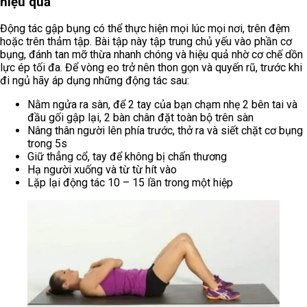
hiệu quả
Động tác gập bụng có thể thực hiện mọi lúc mọi nơi, trên đệm
hoặc trên thảm tập. Bài tập này tập trung chủ yếu vào phần cơ
bụng, đánh tan mỡ thừa nhanh chóng và hiệu quả nhờ cơ chế dồn
lực ép tối đa. Để vòng eo trở nên thon gọn và quyến rũ, trước khi
đi ngủ hãy áp dụng những động tác sau:
Nằm ngửa ra sàn, để 2 tay của bạn chạm nhẹ 2 bên tai và
đầu gối gập lại, 2 bàn chân đặt toàn bộ trên sàn
Nâng thân người lên phía trước, thở ra và siết chặt cơ bụng
trong 5s
Giữ thẳng cổ, tay để không bị chấn thương
Hạ người xuống và từ từ hít vào
Lặp lại động tác 10 – 15 lần trong một hiệp