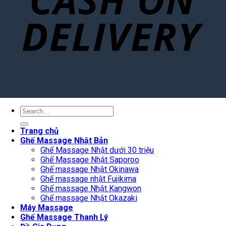
Search
for:
Trang chủ
Ghế Massage Nhật Bản
Ghế Massage Nhật dưới 30 triệu
Ghế Massage Nhật Saporoo
Ghế massage Nhật Okinawa
Ghế massage nhật Fujikima
Ghế massage Nhật Kangwon
Ghế massage Nhật Okazaki
Máy Massage
Ghế Massage Thanh Lý