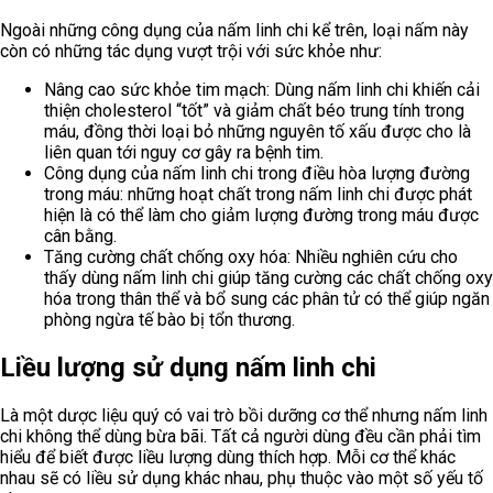
Ngoài những công dụng của nấm linh chi kể trên, loại nấm này
còn có những tác dụng vượt trội với sức khỏe như:
Nâng cao sức khỏe tim mạch: Dùng nấm linh chi khiến cải
thiện cholesterol “tốt” và giảm chất béo trung tính trong
máu, đồng thời loại bỏ những nguyên tố xấu được cho là
liên quan tới nguy cơ gây ra bệnh tim.
Công dụng của nấm linh chi trong điều hòa lượng đường
trong máu: những hoạt chất trong nấm linh chi được phát
hiện là có thể làm cho giảm lượng đường trong máu được
cân bằng.
Tăng cường chất chống oxy hóa: Nhiều nghiên cứu cho
thấy dùng nấm linh chi giúp tăng cường các chất chống oxy
hóa trong thân thể và bổ sung các phân tử có thể giúp ngăn
phòng ngừa tế bào bị tổn thương.
Liều lượng sử dụng nấm linh chi
Là một dược liệu quý có vai trò bồi dưỡng cơ thể nhưng nấm linh
chi không thể dùng bừa bãi. Tất cả người dùng đều cần phải tìm
hiểu để biết được liều lượng dùng thích hợp. Mỗi cơ thể khác
nhau sẽ có liều sử dụng khác nhau, phụ thuộc vào một số yếu tố