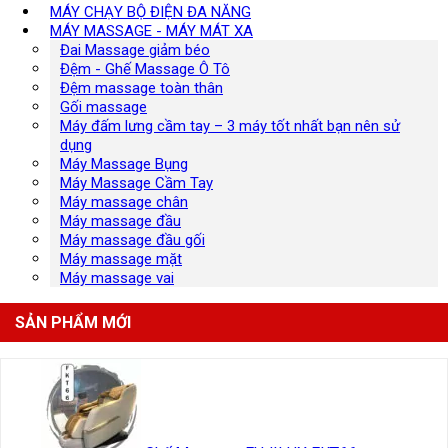
MÁY CHẠY BỘ ĐIỆN ĐA NĂNG
MÁY MASSAGE - MÁY MÁT XA
Đai Massage giảm béo
Đệm - Ghế Massage Ô Tô
Đệm massage toàn thân
Gối massage
Máy đấm lưng cầm tay – 3 máy tốt nhất bạn nên sử
dụng
Máy Massage Bụng
Máy Massage Cầm Tay
Máy massage chân
Máy massage đầu
Máy massage đầu gối
Máy massage mặt
Máy massage vai
SẢN PHẨM MỚI