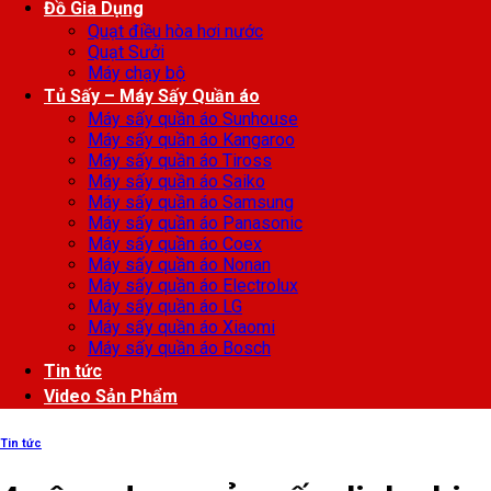
Đồ Gia Dụng
Quạt điều hòa hơi nước
Quạt Sưởi
Máy chạy bộ
Tủ Sấy – Máy Sấy Quần áo
Máy sấy quần áo Sunhouse
Máy sấy quần áo Kangaroo
Máy sấy quần áo Tiross
Máy sấy quần áo Saiko
Máy sấy quần áo Samsung
Máy sấy quần áo Panasonic
Máy sấy quần áo Coex
Máy sấy quần áo Nonan
Máy sấy quần áo Electrolux
Máy sấy quần áo LG
Máy sấy quần áo Xiaomi
Máy sấy quần áo Bosch
Tin tức
Video Sản Phẩm
Tin tức