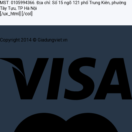
MST: 0105994366.
Địa chỉ: Số 15 ngõ 121 phố Trung Kiên, phường
Tây Tựu, TP Hà Nội
[/ux_html] [/col]
Copyright 2014 © Giadungviet.vn