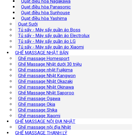
Quạt điều hòa Nagakawa
Quạt điều hòa Panasonic
Quạt điều hòa Sunhouse
Quạt điều hòa Yashima
Quạt Sưởi
Tủ sấy - Máy sấy quần áo Boss
Tủ sấy - Máy sấy quần áo Electrolux
Tủ sấy - Máy sấy quần áo LG
Tủ sấy - Máy sấy quần áo Xiaomi
GHẾ MASSAGE NHẬT BẢN
Ghế massage Homesport
Ghế Massage Nhật dưới 30 triệu
Ghế massage nhật Fujikima
Ghế massage Nhật Kangwon
Ghế massage Nhật Okazaki
Ghế massage Nhật Okinawa
Ghế Massage Nhật Saporoo
Ghế massage Ogawa
Ghế massage Okia
Ghế massage Shika
Ghế massage Xiaomi
GHẾ MASSAGE NỘI ĐỊA NHẬT
Ghế massage nội địa Nhật
GHẾ MASSAGE THANH LÝ