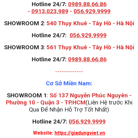
Hotline 24/7:
0989.88.66.86
-
0913.023.989
-
056.929.9999
S
HOWROOM 2
:
540 Thụy Khuê - Tây Hồ - Hà Nội
Hotline 24/7:
056.929.9999
S
HOWROOM 3
:
561 Thụy Khuê - Tây Hồ - Hà Nội
Hotline 24/7:
0989.88.66.86
-------------
Cơ Sở Miền Nam:
SHOWROOM 1
:
Số 137 Nguyễn Phúc Nguyên -
Phường 10 - Quận 3 - TP.HCM
(Liên Hệ trước Khi
Qua Để Nhận Hỗ Trợ Tốt Nhất)
Hotline 24/7:
056.929.9999
Website:
https://giadungviet.vn