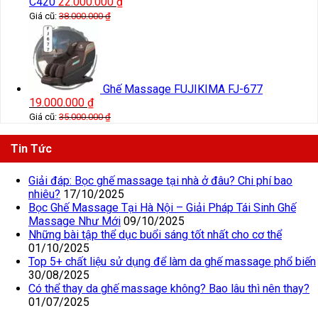
C420
22.000.000
₫
Giá cũ:
38.000.000
₫
Ghế Massage FUJIKIMA FJ-677
19.000.000
₫
Giá cũ:
35.000.000
₫
Tin Tức
Giải đáp: Bọc ghế massage tại nhà ở đâu? Chi phí bao
nhiêu?
17/10/2025
Bọc Ghế Massage Tại Hà Nội – Giải Pháp Tái Sinh Ghế
Massage Như Mới
09/10/2025
Những bài tập thể dục buổi sáng tốt nhất cho cơ thể
01/10/2025
Top 5+ chất liệu sử dụng để làm da ghế massage phổ biến
30/08/2025
Có thể thay da ghế massage không? Bao lâu thì nên thay?
01/07/2025