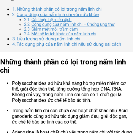
Những thành phần có lợi trong nấm linh chi
Công dụng của nấm linh chi với sức khỏe
Cải thiện hệ miễn dịch
Công dụng của nấm linh chi – Chống ung thư
Giảm mệt mỏi, trầm cảm
Một số lợi ích khác của nấm linh chi
Liều lượng sử dụng nấm linh chi
Tác dụng phụ của nấm linh chi nếu sử dụng sai cách
Những thành phần có lợi trong nấm linh
chi
Polysaccharides sở hữu khả năng hỗ trợ miễn nhiễm cơ
thể, giải độc thân thể, tăng cường tổng hợp DNA, RNA.
Không chỉ vậy, trong nấm Linh chi còn có 1 chất gọi là
Polysaccharides ức chế tế bào ác tính.
Trong nấm linh chi còn chứa các hoạt chất khác như Acid
ganoderic cũng sở hữu tác dụng giảm đau, giải độc gan,
ức chế tế bào ác tính của cơ thể.
Adenosine là hoạt chất chủ yếu trong nấm chi với tác dụng