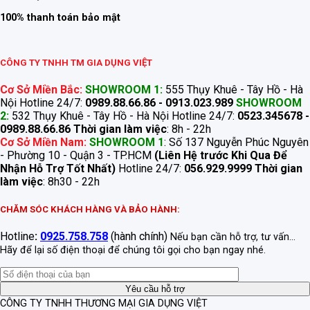
100% thanh toán bảo mật
CÔNG TY TNHH TM GIA DỤNG VIỆT
Cơ Sở Miền Bắc:
SHOWROOM 1:
555 Thụy Khuê - Tây Hồ - Hà
Nội Hotline 24/7:
0989.88.66.86 - 0913.023.989
SHOWROOM
2:
532 Thụy Khuê - Tây Hồ - Hà Nội Hotline 24/7:
0523.345678 -
0989.88.66.86
Thời gian làm việc
: 8h - 22h
Cơ Sở Miền Nam:
SHOWROOM 1
: Số 137 Nguyễn Phúc Nguyên
- Phường 10 - Quận 3 - TP.HCM
(Liên Hệ trước Khi Qua Để
Nhận Hỗ Trợ Tốt Nhất)
Hotline 24/7:
056.929.9999
Thời gian
làm việc
: 8h30 - 22h
CHĂM SÓC KHÁCH HÀNG VÀ BẢO HÀNH:
Hotline
:
0925.758.758
(hành chính)
Nếu bạn cần hỗ trợ, tư vấn...
Hãy để lại số điện thoại để chúng tôi gọi cho bạn ngay nhé.
CÔNG TY TNHH THƯƠNG MẠI GIA DỤNG VIỆT