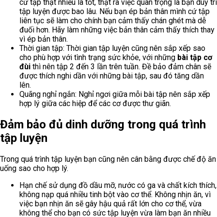
cứ tập thật nhiều là tốt, thật ra việc quan trọng là bạn duy trì
tập luyện được bao lâu. Nếu bạn ép bản thân mình cứ tập
liên tục sẽ làm cho chính bạn cảm thấy chán ghét mà dễ
đuối hơn. Hãy làm những việc bản thân cảm thấy thích thay
vì ép bản thân.
Thời gian tập: Thời gian tập luyện cũng nên sắp xếp sao
cho phù hợp với tình trạng sức khỏe, với những
bài tập cơ
đùi
thì nên tập 2 đến 3 lần trên tuần. Đề bảo đảm chân sẽ
được thích nghi dần với những bài tập, sau đó tăng dần
lên.
Quãng nghỉ ngắn: Nghỉ ngơi giữa mỗi bài tập nên sắp xếp
hợp lý giữa các hiệp để các cơ được thư giãn.
Đảm bảo đủ dinh dưỡng trong quá trình
tập luyện
Trong quá trình tập luyện bạn cũng nên cân bằng được chế độ ăn
uống sao cho hợp lý.
Hạn chế sử dụng đồ dầu mỡ, nước có ga và chất kích thích,
không nạp quá nhiều tinh bột vào cơ thể. Không nhịn ăn, vì
việc bạn nhịn ăn sẽ gây hậu quả rất lớn cho cơ thể, vừa
không thể cho bạn có sức tập luyện vừa làm bạn ăn nhiều