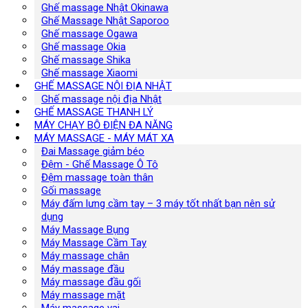
Ghế massage Nhật Okinawa
Ghế Massage Nhật Saporoo
Ghế massage Ogawa
Ghế massage Okia
Ghế massage Shika
Ghế massage Xiaomi
GHẾ MASSAGE NỘI ĐỊA NHẬT
Ghế massage nội địa Nhật
GHẾ MASSAGE THANH LÝ
MÁY CHẠY BỘ ĐIỆN ĐA NĂNG
MÁY MASSAGE - MÁY MÁT XA
Đai Massage giảm béo
Đệm - Ghế Massage Ô Tô
Đệm massage toàn thân
Gối massage
Máy đấm lưng cầm tay – 3 máy tốt nhất bạn nên sử
dụng
Máy Massage Bụng
Máy Massage Cầm Tay
Máy massage chân
Máy massage đầu
Máy massage đầu gối
Máy massage mặt
Máy massage vai