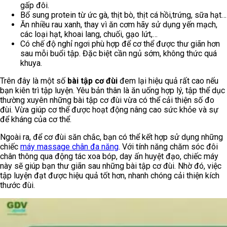
gấp đôi.
Bổ sung protein từ ức gà, thịt bò, thịt cá hồi,trứng, sữa hạt…
Ăn nhiều rau xanh, thay vì ăn cơm hãy sử dụng yến mạch,
các loại hạt, khoai lang, chuối, gạo lứt,…
Có chế độ nghỉ ngơi phù hợp để cơ thể được thư giãn hơn
sau mỗi buổi tập. Đặc biệt cần ngủ sớm, không thức quá
khuya.
Trên đây là một số
bài tập cơ đùi
đem lại hiệu quả rất cao nếu
bạn kiên trì tập luyện. Yêu bản thân là ăn uống hợp lý, tập thể dục
thường xuyên những bài tập cơ đùi vừa có thể cải thiện số đo
đùi. Vừa giúp cơ thể được hoạt động nâng cao sức khỏe và sự
để kháng của cơ thể.
Ngoài ra, để cơ đùi săn chắc, bạn có thể kết hợp sử dụng những
chiếc
máy massage chân đa năng
. Với tính năng chăm sóc đôi
chân thông qua động tác xoa bóp, day ấn huyệt đạo, chiếc máy
này sẽ giúp bạn thư giãn sau những bài tập cơ đùi. Nhờ đó, việc
tập luyện đạt được hiệu quả tốt hơn, nhanh chóng cải thiện kích
thước đùi.