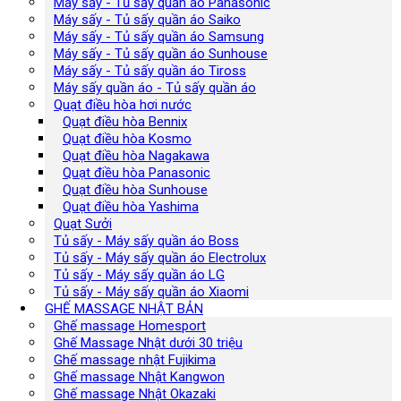
Máy sấy - Tủ sấy quần áo Panasonic
Máy sấy - Tủ sấy quần áo Saiko
Máy sấy - Tủ sấy quần áo Samsung
Máy sấy - Tủ sấy quần áo Sunhouse
Máy sấy - Tủ sấy quần áo Tiross
Máy sấy quần áo - Tủ sấy quần áo
Quạt điều hòa hơi nước
Quạt điều hòa Bennix
Quạt điều hòa Kosmo
Quạt điều hòa Nagakawa
Quạt điều hòa Panasonic
Quạt điều hòa Sunhouse
Quạt điều hòa Yashima
Quạt Sưởi
Tủ sấy - Máy sấy quần áo Boss
Tủ sấy - Máy sấy quần áo Electrolux
Tủ sấy - Máy sấy quần áo LG
Tủ sấy - Máy sấy quần áo Xiaomi
GHẾ MASSAGE NHẬT BẢN
Ghế massage Homesport
Ghế Massage Nhật dưới 30 triệu
Ghế massage nhật Fujikima
Ghế massage Nhật Kangwon
Ghế massage Nhật Okazaki