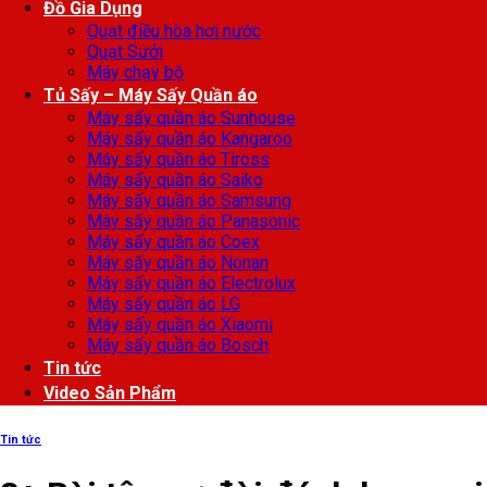
Đồ Gia Dụng
Quạt điều hòa hơi nước
Quạt Sưởi
Máy chạy bộ
Tủ Sấy – Máy Sấy Quần áo
Máy sấy quần áo Sunhouse
Máy sấy quần áo Kangaroo
Máy sấy quần áo Tiross
Máy sấy quần áo Saiko
Máy sấy quần áo Samsung
Máy sấy quần áo Panasonic
Máy sấy quần áo Coex
Máy sấy quần áo Nonan
Máy sấy quần áo Electrolux
Máy sấy quần áo LG
Máy sấy quần áo Xiaomi
Máy sấy quần áo Bosch
Tin tức
Video Sản Phẩm
Tin tức