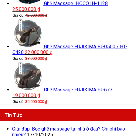
Ghế Massage IHOCO IH-1128
25.000.000
₫
Giá cũ:
42.000.000
₫
Ghế Massage FUJIKIMA FJ-G500 / HT-
C420
22.000.000
₫
Giá cũ:
38.000.000
₫
Ghế Massage FUJIKIMA FJ-677
19.000.000
₫
Giá cũ:
35.000.000
₫
Tin Tức
Giải đáp: Bọc ghế massage tại nhà ở đâu? Chi phí bao
nhiêu?
17/10/2025