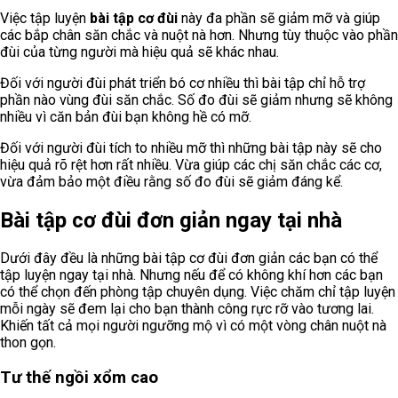
Việc tập luyện
bài tập cơ đùi
này đa phần sẽ giảm mỡ và giúp
các bắp chân săn chắc và nuột nà hơn. Nhưng tùy thuộc vào phần
đùi của từng người mà hiệu quả sẽ khác nhau.
Đối với người đùi phát triển bó cơ nhiều thì bài tập chỉ hỗ trợ
phần nào vùng đùi săn chắc. Số đo đùi sẽ giảm nhưng sẽ không
nhiều vì căn bản đùi bạn không hề có mỡ.
Đối với người đùi tích to nhiều mỡ thì những bài tập này sẽ cho
hiệu quả rõ rệt hơn rất nhiều. Vừa giúp các chị săn chắc các cơ,
vừa đảm bảo một điều rằng số đo đùi sẽ giảm đáng kể.
Bài tập cơ đùi đơn giản ngay tại nhà
Dưới đây đều là những bài tập cơ đùi đơn giản các bạn có thể
tập luyện ngay tại nhà. Nhưng nếu để có không khí hơn các bạn
có thể chọn đến phòng tập chuyên dụng. Việc chăm chỉ tập luyện
mỗi ngày sẽ đem lại cho bạn thành công rực rỡ vào tương lai.
Khiến tất cả mọi người ngưỡng mộ vì có một vòng chân nuột nà
thon gọn.
Tư thế ngồi xổm cao