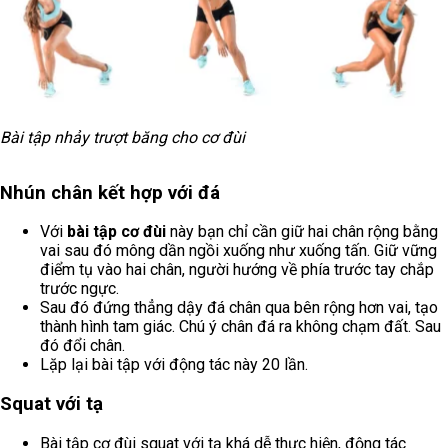
Bài tập nhảy trượt băng cho cơ đùi
Nhún chân kết hợp với đá
Với
bài tập cơ đùi
này bạn chỉ cần giữ hai chân rộng bằng
vai sau đó mông dần ngồi xuống như xuống tấn. Giữ vững
điểm tụ vào hai chân, người hướng về phía trước tay chắp
trước ngực.
Sau đó đứng thẳng dậy đá chân qua bên rộng hơn vai, tạo
thành hình tam giác. Chú ý chân đá ra không chạm đất. Sau
đó đổi chân.
Lặp lại bài tập với động tác này 20 lần.
Squat với tạ
Bài tập cơ đùi squat với tạ khá dễ thực hiện, động tác