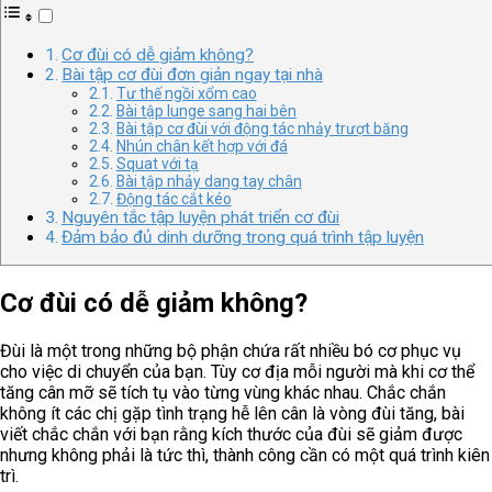
Cơ đùi có dễ giảm không?
Bài tập cơ đùi đơn giản ngay tại nhà
Tư thế ngồi xổm cao
Bài tập lunge sang hai bên
Bài tập cơ đùi với động tác nhảy trượt băng
Nhún chân kết hợp với đá
Squat với tạ
Bài tập nhảy dang tay chân
Động tác cắt kéo
Nguyên tắc tập luyện phát triển cơ đùi
Đảm bảo đủ dinh dưỡng trong quá trình tập luyện
Cơ đùi có dễ giảm không?
Đùi là một trong những bộ phận chứa rất nhiều bó cơ phục vụ
cho việc di chuyển của bạn. Tùy cơ địa mỗi người mà khi cơ thể
tăng cân mỡ sẽ tích tụ vào từng vùng khác nhau. Chắc chắn
không ít các chị gặp tình trạng hễ lên cân là vòng đùi tăng, bài
viết chắc chắn với bạn rằng kích thước của đùi sẽ giảm được
nhưng không phải là tức thì, thành công cần có một quá trình kiên
trì.