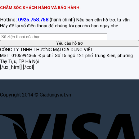
CHĂM SÓC KHÁCH HÀNG VÀ BẢO HÀNH:
Hotline
:
0925.758.758
(hành chính)
Nếu bạn cần hỗ trợ, tư vấn...
Hãy để lại số điện thoại để chúng tôi gọi cho bạn ngay nhé.
CÔNG TY TNHH THƯƠNG MẠI GIA DỤNG VIỆT
MST: 0105994366.
Địa chỉ: Số 15 ngõ 121 phố Trung Kiên, phường
Tây Tựu, TP Hà Nội
[/ux_html] [/col]
Copyright 2014 © Giadungviet.vn