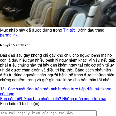
Mục nhập này đã được đăng trong
Tin tức
. Đánh dấu trang
permalink
.
Nguyễn Văn Thành
Đau đầu sau gáy không chỉ gây khó chịu cho người bệnh mà nó
còn là dấu hiệu của nhiều bệnh lý nguy hiểm khác. Vì vậy, nếu gặp
phải triệu chứng này, thì hãy đến khám ngay tại các cơ sở y tế uy
tín để được chẩn đoán và điều trị kịp thời. Bằng cách phát hiện,
điều trị đúng nguyên nhân, người bệnh sẽ tránh được những biến
chứng nghiêm trọng và giữ gìn sức khỏe cho bản thân tốt nhất.
13+ Các huyệt đạo trên mặt ảnh hưởng trực tiếp đến sức khỏe
của bạn
Bạn cần biết: Xoài bao nhiêu calo? Những món ngon từ xoài
Bình luận (0 bình luận)