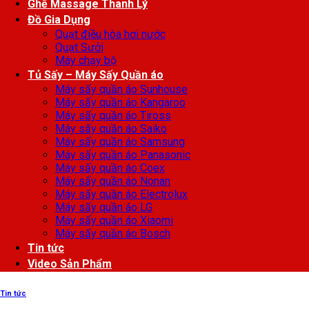
Ghế Massage Thanh Lý
Đồ Gia Dụng
Quạt điều hòa hơi nước
Quạt Sưởi
Máy chạy bộ
Tủ Sấy – Máy Sấy Quần áo
Máy sấy quần áo Sunhouse
Máy sấy quần áo Kangaroo
Máy sấy quần áo Tiross
Máy sấy quần áo Saiko
Máy sấy quần áo Samsung
Máy sấy quần áo Panasonic
Máy sấy quần áo Coex
Máy sấy quần áo Nonan
Máy sấy quần áo Electrolux
Máy sấy quần áo LG
Máy sấy quần áo Xiaomi
Máy sấy quần áo Bosch
Tin tức
Video Sản Phẩm
Tin tức