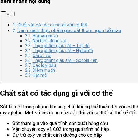
Xem nhanh nội dung
Chất sắt có tác dụng gì với cơ thể
Danh sách thực phẩm giàu sắt thơm ngon bổ máu
Hải sản có vỏ
Nội tạng động vật
Thực phẩm giàu sắt – Thịt đỏ
Thực phẩm giàu sắt – Hạt bí đỏ
Cải bó xôi
Thực phẩm giàu sắt – Socola đen
Các loại đậu
Diêm mạch
Hạt mè
Chất sắt có tác dụng gì với cơ thể
Sắt là một trong những khoáng chất không thể thiếu đối với cơ t
myoglobin. Một số tác dụng của sắt đối với cơ thể có thể kể đến
Sắt tham gia vào quá trình sản xuất hồng cầu
Vận chuyển oxy và C02 trong quá trình hô hấp
Dự trữ oxy và chất dinh dưỡng cho cơ bắp