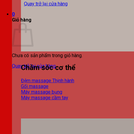
Quay trở lại cửa hàng
0
Giỏ hàng
Chưa có sản phẩm trong giỏ hàng.
Quay trở lại cửa hàng
Chăm sóc cơ thể
Đệm massage
Gối massage
Máy massage bụng
Máy massage cầm tay