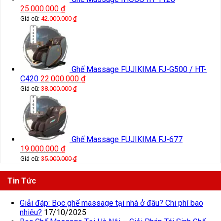
25.000.000
₫
Giá cũ:
42.000.000
₫
Ghế Massage FUJIKIMA FJ-G500 / HT-
C420
22.000.000
₫
Giá cũ:
38.000.000
₫
Ghế Massage FUJIKIMA FJ-677
19.000.000
₫
Giá cũ:
35.000.000
₫
Tin Tức
Giải đáp: Bọc ghế massage tại nhà ở đâu? Chi phí bao
nhiêu?
17/10/2025