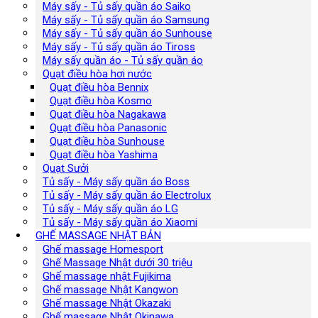
Máy sấy - Tủ sấy quần áo Saiko
Máy sấy - Tủ sấy quần áo Samsung
Máy sấy - Tủ sấy quần áo Sunhouse
Máy sấy - Tủ sấy quần áo Tiross
Máy sấy quần áo - Tủ sấy quần áo
Quạt điều hòa hơi nước
Quạt điều hòa Bennix
Quạt điều hòa Kosmo
Quạt điều hòa Nagakawa
Quạt điều hòa Panasonic
Quạt điều hòa Sunhouse
Quạt điều hòa Yashima
Quạt Sưởi
Tủ sấy - Máy sấy quần áo Boss
Tủ sấy - Máy sấy quần áo Electrolux
Tủ sấy - Máy sấy quần áo LG
Tủ sấy - Máy sấy quần áo Xiaomi
GHẾ MASSAGE NHẬT BẢN
Ghế massage Homesport
Ghế Massage Nhật dưới 30 triệu
Ghế massage nhật Fujikima
Ghế massage Nhật Kangwon
Ghế massage Nhật Okazaki
Ghế massage Nhật Okinawa