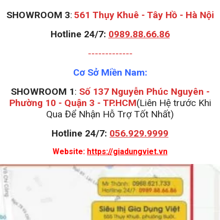
S
HOWROOM 3
:
561 Thụy Khuê - Tây Hồ - Hà Nội
Hotline 24/7:
0989.88.66.86
-------------
Cơ Sở Miền Nam:
SHOWROOM 1
:
Số 137 Nguyễn Phúc Nguyên -
Phường 10 - Quận 3 - TP.HCM
(Liên Hệ trước Khi
Qua Để Nhận Hỗ Trợ Tốt Nhất)
Hotline 24/7:
056.929.9999
Website:
https://giadungviet.vn