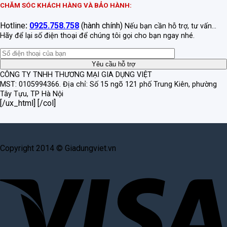
CHĂM SÓC KHÁCH HÀNG VÀ BẢO HÀNH:
Hotline
:
0925.758.758
(hành chính)
Nếu bạn cần hỗ trợ, tư vấn...
Hãy để lại số điện thoại để chúng tôi gọi cho bạn ngay nhé.
CÔNG TY TNHH THƯƠNG MẠI GIA DỤNG VIỆT
MST: 0105994366.
Địa chỉ: Số 15 ngõ 121 phố Trung Kiên, phường
Tây Tựu, TP Hà Nội
[/ux_html] [/col]
Copyright 2014 © Giadungviet.vn