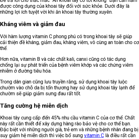
Để trả lời cho thắc mắc “Ăn khoai tây có tốt không” bạn cần nắm
được công dụng của khoai tây đối với sức khỏe. Dưới đây là
những lợi ích tuyệt vời khi ăn khoai tây thường xuyên.
Kháng viêm và giảm đau
Với hàm lượng vitamin C phong phú có trong khoai tây sẽ giúp
cải thiện đề kháng, giảm đau, kháng viêm, vô cùng an toàn cho cơ
thể.
Hơn nữa, vitamin B và các chất kali, canxi cũng có tác dụng
chống lại sự phát triển của bệnh viêm khớp và các chứng viêm
nhiễm ở đường tiêu hóa.
Trong dân gian cũng lưu truyền rằng, sử dụng khoai tây luộc
chườm vào chỗ da bị tổn thương hay sử dụng khoai tây lạnh để
chườm sẽ giúp giảm sưng đau rất tốt.
Tăng cường hệ miễn dịch
Khoai tây cung cấp đến 45% nhu cầu vitamin C của cơ thể. Chất
này rất cần thiết để xây dựng hàng rào bảo vệ cho cơ thể bạn.
Đặc biệt với những người già, trẻ em và những bệnh nhân đang bị
suy giảm hệ miễn dịch thì việc bổ sung
vitamin C
là điều rất cần