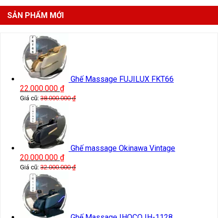
SẢN PHẨM MỚI
Ghế Massage FUJILUX FKT66
22.000.000
₫
Giá cũ:
38.000.000
₫
Ghế massage Okinawa Vintage
20.000.000
₫
Giá cũ:
32.000.000
₫
Ghế Massage IHOCO IH-1128