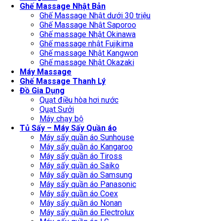
Ghế Massage Nhật Bản
Ghế Massage Nhật dưới 30 triệu
Ghế Massage Nhật Saporoo
Ghế massage Nhật Okinawa
Ghế massage nhật Fujikima
Ghế massage Nhật Kangwon
Ghế massage Nhật Okazaki
Máy Massage
Ghế Massage Thanh Lý
Đồ Gia Dụng
Quạt điều hòa hơi nước
Quạt Sưởi
Máy chạy bộ
Tủ Sấy – Máy Sấy Quần áo
Máy sấy quần áo Sunhouse
Máy sấy quần áo Kangaroo
Máy sấy quần áo Tiross
Máy sấy quần áo Saiko
Máy sấy quần áo Samsung
Máy sấy quần áo Panasonic
Máy sấy quần áo Coex
Máy sấy quần áo Nonan
Máy sấy quần áo Electrolux