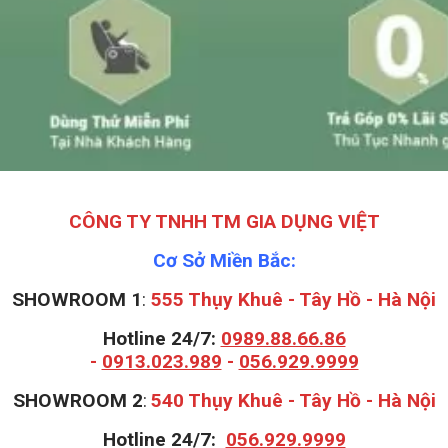
CÔNG TY TNHH TM GIA DỤNG VIỆT
Cơ Sở Miền Bắc:
SHOWROOM 1
:
555 Thụy Khuê - Tây Hồ - Hà Nội
Hotline 24/7:
0989.88.66.86
-
0913.023.989
-
056.929.9999
S
HOWROOM 2
:
540 Thụy Khuê - Tây Hồ - Hà Nội
Hotline 24/7:
056.929.9999