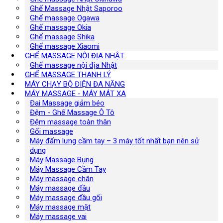
Ghế Massage Nhật Saporoo
Ghế massage Ogawa
Ghế massage Okia
Ghế massage Shika
Ghế massage Xiaomi
GHẾ MASSAGE NỘI ĐỊA NHẬT
Ghế massage nội địa Nhật
GHẾ MASSAGE THANH LÝ
MÁY CHẠY BỘ ĐIỆN ĐA NĂNG
MÁY MASSAGE - MÁY MÁT XA
Đai Massage giảm béo
Đệm - Ghế Massage Ô Tô
Đệm massage toàn thân
Gối massage
Máy đấm lưng cầm tay – 3 máy tốt nhất bạn nên sử
dụng
Máy Massage Bụng
Máy Massage Cầm Tay
Máy massage chân
Máy massage đầu
Máy massage đầu gối
Máy massage mặt
Máy massage vai