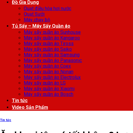
Đồ Gia Dụng
Quạt điều hòa hơi nước
Quạt Sưởi
Máy chạy bộ
Tủ Sấy – Máy Sấy Quần áo
Máy sấy quần áo Sunhouse
Máy sấy quần áo Kangaroo
Máy sấy quần áo Tiross
Máy sấy quần áo Saiko
Máy sấy quần áo Samsung
Máy sấy quần áo Panasonic
Máy sấy quần áo Coex
Máy sấy quần áo Nonan
Máy sấy quần áo Electrolux
Máy sấy quần áo LG
Máy sấy quần áo Xiaomi
Máy sấy quần áo Bosch
Tin tức
Video Sản Phẩm
Tin tức