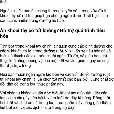
thiết.
Ngoài ra, nếu bạn ăn chúng thường xuyên với lượng vừa đủ thì
khoai tây sẽ rất tốt, giúp bạn phòng ngừa được 1 số bệnh như
cảm cúm, nhiễm trùng đường hô hấp,…
Ăn khoai tây có tốt không? Hỗ trợ quá trình tiêu
hóa
Tinh bột trong khoai tây chính là nguồn cung cấp dinh dưỡng cho
các vi khuẩn có lợi trong đường ruột. Vi khuẩn sẽ tiêu hóa nó và
biến nó thành các axit béo chuỗi ngắn. Từ đó, sẽ giúp bạn cải
thiện khả năng phòng vệ của ruột kết và làm giảm nguy cơ ung
thư đại trực tràng.
Nếu bạn muốn ngăn ngừa táo bón và các vấn đề về đường ruột
thì khoai tây chính là lựa chọn tốt nhất cho bạn, bởi lượng chất xơ
dồi dào có trong loại thực phẩm này.
Với phân tử kháng khuẩn đặc biệt, khoai tây giúp tiêu diệt các
loại vi khuẩn gây nên bệnh viêm loét dạ dày tá tràng. Đồng thời,
tinh bột và chất xơ có trong loại thực phẩm này cũng giúp thấm
hút bớt axit và các dịch tiết ra trong dạ dày.