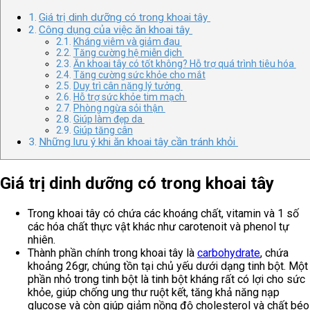
Giá trị dinh dưỡng có trong khoai tây
Công dụng của việc ăn khoai tây
Kháng viêm và giảm đau
Tăng cường hệ miễn dịch
Ăn khoai tây có tốt không? Hỗ trợ quá trình tiêu hóa
Tăng cường sức khỏe cho mắt
Duy trì cân nặng lý tưởng
Hỗ trợ sức khỏe tim mạch
Phòng ngừa sỏi thận
Giúp làm đẹp da
Giúp tăng cân
Những lưu ý khi ăn khoai tây cần tránh khỏi
Giá trị dinh dưỡng có trong khoai tây
Trong khoai tây có chứa các khoáng chất, vitamin và 1 số
các hóa chất thực vật khác như carotenoit và phenol tự
nhiên.
Thành phần chính trong khoai tây là
carbohydrate
, chứa
khoảng 26gr, chúng tồn tại chủ yếu dưới dạng tinh bột. Một
phần nhỏ trong tinh bột là tinh bột kháng rất có lợi cho sức
khỏe, giúp chống ung thư ruột kết, tăng khả năng nạp
glucose và còn giúp giảm nồng độ cholesterol và chất béo