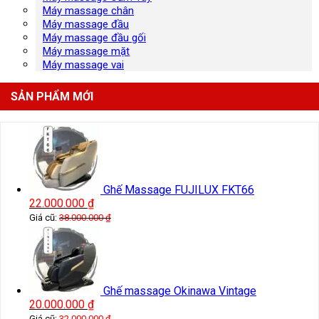
Máy massage chân
Máy massage đầu
Máy massage đầu gối
Máy massage mặt
Máy massage vai
SẢN PHẨM MỚI
Ghế Massage FUJILUX FKT66
22.000.000
₫
Giá cũ:
38.000.000
₫
Ghế massage Okinawa Vintage
20.000.000
₫
Giá cũ:
32.000.000
₫