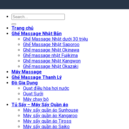
Search
for:
Trang chủ
Ghế Massage Nhật Bản
Ghế Massage Nhật dưới 30 triệu
Ghế Massage Nhật Saporoo
Ghế massage Nhật Okinawa
Ghế massage nhật Fujikima
Ghế massage Nhật Kangwon
Ghế massage Nhật Okazaki
Máy Massage
Ghế Massage Thanh Lý
Đồ Gia Dụng
Quạt điều hòa hơi nước
Quạt Sưởi
Máy chạy bộ
Tủ Sấy – Máy Sấy Quần áo
Máy sấy quần áo Sunhouse
Máy sấy quần áo Kangaroo
Máy sấy quần áo Tiross
Máy sấy quần áo Saiko