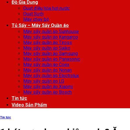
Đồ Gia Dụng
Quạt điều hòa hơi nước
Quạt Sưởi
Máy chạy bộ
Tủ Sấy – Máy Sấy Quần áo
Máy sấy quần áo Sunhouse
Máy sấy quần áo Kangaroo
Máy sấy quần áo Tiross
Máy sấy quần áo Saiko
Máy sấy quần áo Samsung
Máy sấy quần áo Panasonic
Máy sấy quần áo Coex
Máy sấy quần áo Nonan
Máy sấy quần áo Electrolux
Máy sấy quần áo LG
Máy sấy quần áo Xiaomi
Máy sấy quần áo Bosch
Tin tức
Video Sản Phẩm
Tin tức