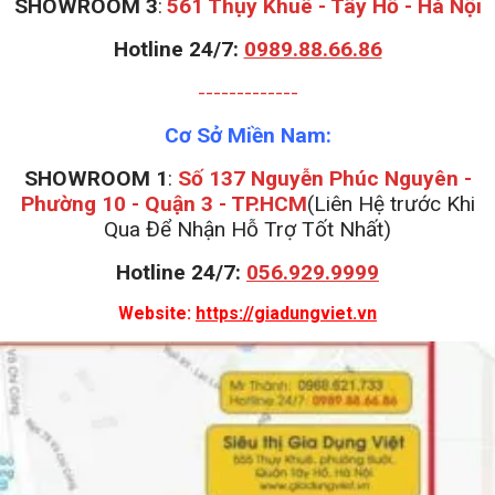
S
HOWROOM 3
:
561 Thụy Khuê - Tây Hồ - Hà Nội
Hotline 24/7:
0989.88.66.86
-------------
Cơ Sở Miền Nam:
SHOWROOM 1
:
Số 137 Nguyễn Phúc Nguyên -
Phường 10 - Quận 3 - TP.HCM
(Liên Hệ trước Khi
Qua Để Nhận Hỗ Trợ Tốt Nhất)
Hotline 24/7:
056.929.9999
Website:
https://giadungviet.vn