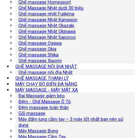
Ghế massage Homesport
Ghế Massage Nhật dưới 30 triệu
Ghế massage nhật Fujikima
Ghế massage Nhật Kangwon
Ghế massage Nhật Okazaki
Ghế massage Nhật Okinawa
Ghế Massage Nhật Saporoo
Ghế massage Ogawa
Ghế massage Okia
Ghế massage Shika
Ghế massage Xiaomi
GHẾ MASSAGE NỘI ĐỊA NHẬT
Ghế massage nội địa Nhật
GHẾ MASSAGE THANH LÝ
MÁY CHẠY BỘ ĐIỆN ĐA NĂNG
MÁY MASSAGE - MÁY MÁT XA
Đai Massage giảm béo
Đệm - Ghế Massage Ô Tô
Đệm massage toàn thân
Gối massage
Máy đấm lưng cầm tay – 3 máy tốt nhất bạn nên sử
dụng
Máy Massage Bụng
Máy Massage Cầm Tay