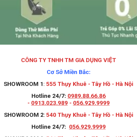
CÔNG TY TNHH TM GIA DỤNG VIỆT
Cơ Sở Miền Bắc:
SHOWROOM 1
:
555 Thụy Khuê - Tây Hồ - Hà Nội
Hotline 24/7:
0989.88.66.86
-
0913.023.989
-
056.929.9999
S
HOWROOM 2
:
540 Thụy Khuê - Tây Hồ - Hà Nội
Hotline 24/7:
056.929.9999