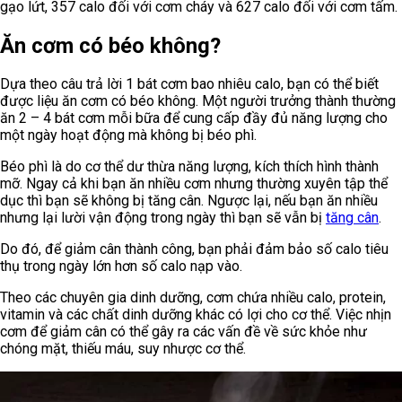
gạo lứt, 357 calo đối với cơm cháy và 627 calo đối với cơm tấm.
Ăn cơm có béo không?
Dựa theo câu trả lời 1 bát cơm bao nhiêu calo, bạn có thể biết
được liệu ăn cơm có béo không. Một người trưởng thành thường
ăn 2 – 4 bát cơm mỗi bữa để cung cấp đầy đủ năng lượng cho
một ngày hoạt động mà không bị béo phì.
Béo phì là do cơ thể dư thừa năng lượng, kích thích hình thành
mỡ. Ngay cả khi bạn ăn nhiều cơm nhưng thường xuyên tập thể
dục thì bạn sẽ không bị tăng cân. Ngược lại, nếu bạn ăn nhiều
nhưng lại lười vận động trong ngày thì bạn sẽ vẫn bị
tăng cân
.
Do đó, để giảm cân thành công, bạn phải đảm bảo số calo tiêu
thụ trong ngày lớn hơn số calo nạp vào.
Theo các chuyên gia dinh dưỡng, cơm chứa nhiều calo, protein,
vitamin và các chất dinh dưỡng khác có lợi cho cơ thể. Việc nhịn
cơm để giảm cân có thể gây ra các vấn đề về sức khỏe như
chóng mặt, thiếu máu, suy nhược cơ thể.