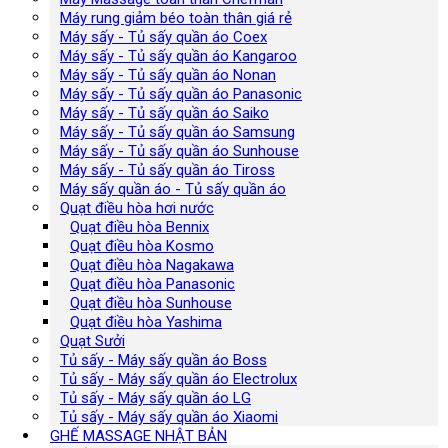
Máy rung giảm béo toàn thân giá rẻ
Máy sấy - Tủ sấy quần áo Coex
Máy sấy - Tủ sấy quần áo Kangaroo
Máy sấy - Tủ sấy quần áo Nonan
Máy sấy - Tủ sấy quần áo Panasonic
Máy sấy - Tủ sấy quần áo Saiko
Máy sấy - Tủ sấy quần áo Samsung
Máy sấy - Tủ sấy quần áo Sunhouse
Máy sấy - Tủ sấy quần áo Tiross
Máy sấy quần áo - Tủ sấy quần áo
Quạt điều hòa hơi nước
Quạt điều hòa Bennix
Quạt điều hòa Kosmo
Quạt điều hòa Nagakawa
Quạt điều hòa Panasonic
Quạt điều hòa Sunhouse
Quạt điều hòa Yashima
Quạt Sưởi
Tủ sấy - Máy sấy quần áo Boss
Tủ sấy - Máy sấy quần áo Electrolux
Tủ sấy - Máy sấy quần áo LG
Tủ sấy - Máy sấy quần áo Xiaomi
GHẾ MASSAGE NHẬT BẢN