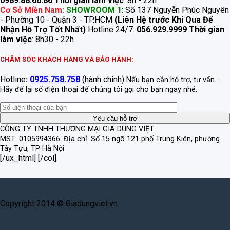
0989.88.66.86
Thời gian làm việc
: 8h - 22h
Cơ Sở Miền Nam:
SHOWROOM 1
: Số 137 Nguyễn Phúc Nguyên
- Phường 10 - Quận 3 - TP.HCM
(Liên Hệ trước Khi Qua Để
Nhận Hỗ Trợ Tốt Nhất)
Hotline 24/7:
056.929.9999
Thời gian
làm việc
: 8h30 - 22h
CHĂM SÓC KHÁCH HÀNG VÀ BẢO HÀNH:
Hotline
:
0925.758.758
(hành chính)
Nếu bạn cần hỗ trợ, tư vấn...
Hãy để lại số điện thoại để chúng tôi gọi cho bạn ngay nhé.
CÔNG TY TNHH THƯƠNG MẠI GIA DỤNG VIỆT
MST: 0105994366.
Địa chỉ: Số 15 ngõ 121 phố Trung Kiên, phường
Tây Tựu, TP Hà Nội
[/ux_html] [/col]
Copyright 2014 © Giadungviet.vn