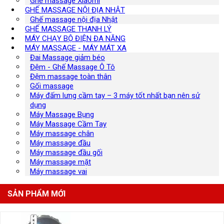
Ghế massage Xiaomi
GHẾ MASSAGE NỘI ĐỊA NHẬT
Ghế massage nội địa Nhật
GHẾ MASSAGE THANH LÝ
MÁY CHẠY BỘ ĐIỆN ĐA NĂNG
MÁY MASSAGE - MÁY MÁT XA
Đai Massage giảm béo
Đệm - Ghế Massage Ô Tô
Đệm massage toàn thân
Gối massage
Máy đấm lưng cầm tay – 3 máy tốt nhất bạn nên sử
dụng
Máy Massage Bụng
Máy Massage Cầm Tay
Máy massage chân
Máy massage đầu
Máy massage đầu gối
Máy massage mặt
Máy massage vai
SẢN PHẨM MỚI