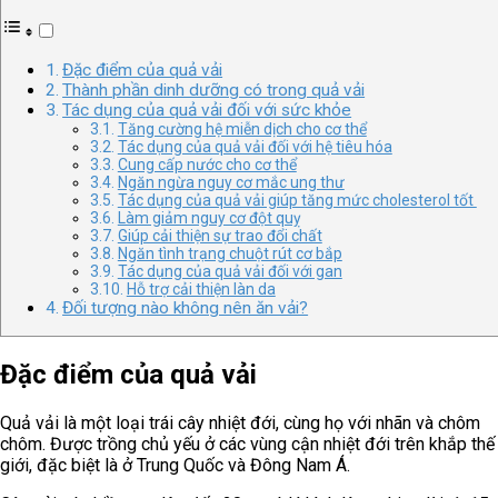
Đặc điểm của quả vải
Thành phần dinh dưỡng có trong quả vải
Tác dụng của quả vải đối với sức khỏe
Tăng cường hệ miễn dịch cho cơ thể
Tác dụng của quả vải đối với hệ tiêu hóa
Cung cấp nước cho cơ thể
Ngăn ngừa nguy cơ mắc ung thư
Tác dụng của quả vải giúp tăng mức cholesterol tốt
Làm giảm nguy cơ đột quỵ
Giúp cải thiện sự trao đổi chất
Ngăn tình trạng chuột rút cơ bắp
Tác dụng của quả vải đối với gan
Hỗ trợ cải thiện làn da
Đối tượng nào không nên ăn vải?
Đặc điểm của quả vải
Quả vải là một loại trái cây nhiệt đới, cùng họ với nhãn và chôm
chôm. Được trồng chủ yếu ở các vùng cận nhiệt đới trên khắp thế
giới, đặc biệt là ở Trung Quốc và Đông Nam Á.