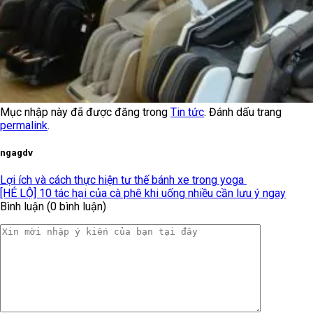
Mục nhập này đã được đăng trong
Tin tức
. Đánh dấu trang
permalink
.
ngagdv
Lợi ích và cách thực hiện tư thế bánh xe trong yoga
[HÉ LỘ] 10 tác hại của cà phê khi uống nhiều cần lưu ý ngay
Bình luận (0 bình luận)