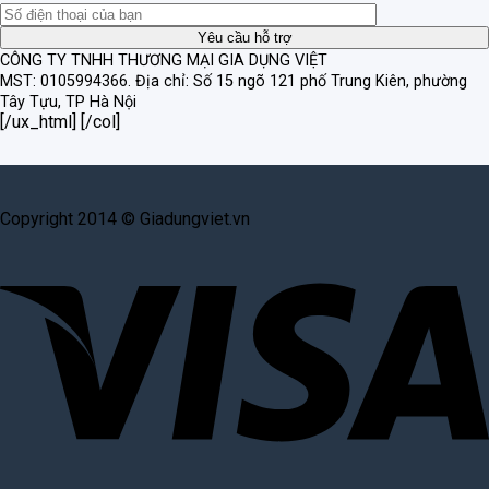
CÔNG TY TNHH THƯƠNG MẠI GIA DỤNG VIỆT
MST: 0105994366.
Địa chỉ: Số 15 ngõ 121 phố Trung Kiên, phường
Tây Tựu, TP Hà Nội
[/ux_html] [/col]
Copyright 2014 © Giadungviet.vn