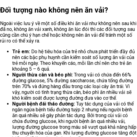
Đối tượng nào không nên ăn vải?
Ngoài việc lưu ý về một số điều khi ăn vải như không nên sau khi
đã no, không ăn vải xanh, không ăn lúc đói thì các đối tượng sau
cũng cần chú ý hạn chế hoặc không nên ăn vải để tránh một số
rủi ro có thể xảy ra.
Trẻ em:
Do hệ tiêu hóa của trẻ nhỏ chưa phát triển đầy đủ
nên các bậc phụ huynh cần kiểm soát số lượng ăn vải của
trẻ mỗi ngày. Theo khuyến cáo, mỗi lần chỉ nên cho trẻ ăn
khoảng 5 – 6 quả.
Người thừa cân và béo phì:
Trong vải có chứa đến 66%
đường glucose, 5% đường saccharose, chứa tổng đường
trên 70% và đứng hàng đầu trong các loại cây ăn trái. Vì
vậy, người có tình trạng thừa cân, béo phì ăn nhiều vải sẽ
khó kiểm soát được lượng đường đưa vào cơ thể.
Người bệnh đái tháo đường:
Tuy tác dụng của vải có thể
ngăn ngừa bệnh tiểu đường tuýp 2 nhưng nếu người bệnh
ăn quá nhiều sẽ gây phản tác dụng. Bởi trong cùi vải có
chứa đường glucose, khi người bệnh ăn quá nhiều vải,
lượng đường glucose trong máu sẽ vượt quá khả năng hấp
thu chuyển hóa của gan. Khi lượng đường glucose tăng đột