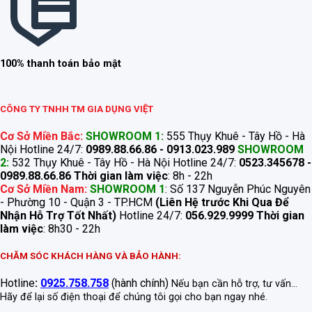
100% thanh toán bảo mật
CÔNG TY TNHH TM GIA DỤNG VIỆT
Cơ Sở Miền Bắc:
SHOWROOM 1:
555 Thụy Khuê - Tây Hồ - Hà
Nội Hotline 24/7:
0989.88.66.86 - 0913.023.989
SHOWROOM
2:
532 Thụy Khuê - Tây Hồ - Hà Nội Hotline 24/7:
0523.345678 -
0989.88.66.86
Thời gian làm việc
: 8h - 22h
Cơ Sở Miền Nam:
SHOWROOM 1
: Số 137 Nguyễn Phúc Nguyên
- Phường 10 - Quận 3 - TP.HCM
(Liên Hệ trước Khi Qua Để
Nhận Hỗ Trợ Tốt Nhất)
Hotline 24/7:
056.929.9999
Thời gian
làm việc
: 8h30 - 22h
CHĂM SÓC KHÁCH HÀNG VÀ BẢO HÀNH:
Hotline
:
0925.758.758
(hành chính)
Nếu bạn cần hỗ trợ, tư vấn...
Hãy để lại số điện thoại để chúng tôi gọi cho bạn ngay nhé.