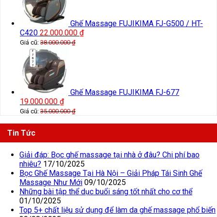
Ghế Massage FUJIKIMA FJ-G500 / HT-
C420
22.000.000
₫
Giá cũ:
38.000.000
₫
Ghế Massage FUJIKIMA FJ-677
19.000.000
₫
Giá cũ:
35.000.000
₫
Tin Tức
Giải đáp: Bọc ghế massage tại nhà ở đâu? Chi phí bao
nhiêu?
17/10/2025
Bọc Ghế Massage Tại Hà Nội – Giải Pháp Tái Sinh Ghế
Massage Như Mới
09/10/2025
Những bài tập thể dục buổi sáng tốt nhất cho cơ thể
01/10/2025
Top 5+ chất liệu sử dụng để làm da ghế massage phổ biến