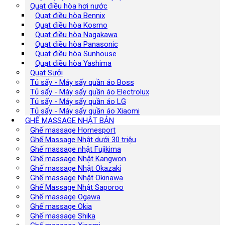
Quạt điều hòa hơi nước
Quạt điều hòa Bennix
Quạt điều hòa Kosmo
Quạt điều hòa Nagakawa
Quạt điều hòa Panasonic
Quạt điều hòa Sunhouse
Quạt điều hòa Yashima
Quạt Sưởi
Tủ sấy - Máy sấy quần áo Boss
Tủ sấy - Máy sấy quần áo Electrolux
Tủ sấy - Máy sấy quần áo LG
Tủ sấy - Máy sấy quần áo Xiaomi
GHẾ MASSAGE NHẬT BẢN
Ghế massage Homesport
Ghế Massage Nhật dưới 30 triệu
Ghế massage nhật Fujikima
Ghế massage Nhật Kangwon
Ghế massage Nhật Okazaki
Ghế massage Nhật Okinawa
Ghế Massage Nhật Saporoo
Ghế massage Ogawa
Ghế massage Okia
Ghế massage Shika