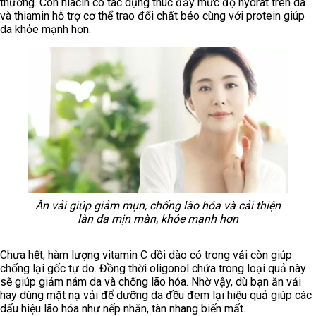
thương. Còn niacin có tác dụng thúc đẩy mức độ hydrat trên da
và thiamin hỗ trợ cơ thể trao đổi chất béo cùng với protein giúp
da khỏe mạnh hơn.
Ăn vải giúp giảm mụn, chống lão hóa và cải thiện
làn da mịn màn, khỏe mạnh hơn
Chưa hết, hàm lượng vitamin C dồi dào có trong vải còn giúp
chống lại gốc tự do. Đồng thời oligonol chứa trong loại quả này
sẽ giúp giảm nám da và chống lão hóa. Nhờ vậy, dù bạn ăn vải
hay dùng mặt nạ vải để dưỡng da đều đem lại hiệu quả giúp các
dấu hiệu lão hóa như nếp nhăn, tàn nhang biến mất.