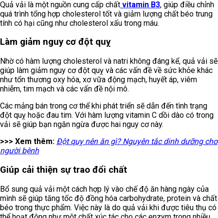
Quả vải là một nguồn cung cấp chất
vitamin B3
, giúp điều chỉnh
quá trình tổng hợp cholesterol tốt và giảm lượng chất béo trung
tính có hại cũng như cholesterol xấu trong máu.
Làm giảm nguy cơ đột quỵ
Nhờ có hàm lượng cholesterol và natri không đáng kể, quả vải sẽ
giúp làm giảm nguy cơ đột quỵ và các vấn đề về sức khỏe khác
như tổn thương oxy hóa, xơ vữa động mạch, huyết áp, viêm
nhiễm, tim mạch và các vấn đề nội mô.
Các mảng bán trong cơ thể khi phát triển sẽ dẫn đến tình trạng
đột quỵ hoặc đau tim. Với hàm lượng vitamin C dồi dào có trong
vải sẽ giúp bạn ngăn ngừa được hai nguy cơ này.
>>> Xem thêm:
Đột quỵ nên ăn gì? Nguyên tắc dinh dưỡng cho
người bệnh
Giúp cải thiện sự trao đổi chất
Bổ sung quả vải một cách hợp lý vào chế độ ăn hàng ngày của
mình sẽ giúp tăng tốc độ đồng hóa carbohydrate, protein và chất
béo trong thực phẩm. Việc này là do quả vải khi được tiêu thụ có
thể hoạt động như một chất xúc tác cho các enzym trong nhiều