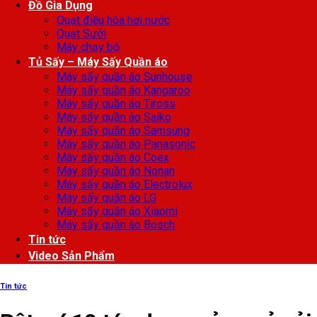
Đồ Gia Dụng
Quạt điều hòa hơi nước
Quạt Sưởi
Máy chạy bộ
Tủ Sấy – Máy Sấy Quần áo
Máy sấy quần áo Sunhouse
Máy sấy quần áo Kangaroo
Máy sấy quần áo Tiross
Máy sấy quần áo Saiko
Máy sấy quần áo Samsung
Máy sấy quần áo Panasonic
Máy sấy quần áo Coex
Máy sấy quần áo Nonan
Máy sấy quần áo Electrolux
Máy sấy quần áo LG
Máy sấy quần áo Xiaomi
Máy sấy quần áo Bosch
Tin tức
Video Sản Phẩm
Tin tức