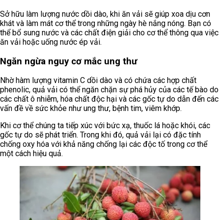
Sở hữu làm lượng nước dồi dào, khi ăn vải sẽ giúp xoa dịu cơn
khát và làm mát cơ thể trong những ngày hè nắng nóng. Bạn có
thể bổ sung nước và các chất điện giải cho cơ thể thông qua việc
ăn vải hoặc uống nước ép vải.
Ngăn ngừa nguy cơ mắc ung thư
Nhờ hàm lượng vitamin C dồi dào và có chứa các hợp chất
phenolic, quả vải có thể ngăn chặn sự phá hủy của các tế bào do
các chất ô nhiễm, hóa chất độc hại và các gốc tự do dẫn đến các
vấn đề về sức khỏe như ung thư, bệnh tim, viêm khớp.
Khi cơ thể chúng ta tiếp xúc với bức xạ, thuốc lá hoặc khói, các
gốc tự do sẽ phát triển. Trong khi đó, quả vải lại có đặc tính
chống oxy hóa với khả năng chống lại các độc tố trong cơ thể
một cách hiệu quả.