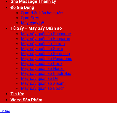
Ghế Massage Thanh Lý
Đồ Gia Dụng
Quạt điều hòa hơi nước
Quạt Sưởi
Máy chạy bộ
Tủ Sấy – Máy Sấy Quần áo
Máy sấy quần áo Sunhouse
Máy sấy quần áo Kangaroo
Máy sấy quần áo Tiross
Máy sấy quần áo Saiko
Máy sấy quần áo Samsung
Máy sấy quần áo Panasonic
Máy sấy quần áo Coex
Máy sấy quần áo Nonan
Máy sấy quần áo Electrolux
Máy sấy quần áo LG
Máy sấy quần áo Xiaomi
Máy sấy quần áo Bosch
Tin tức
Video Sản Phẩm
Tin tức