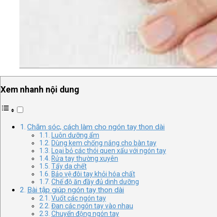
Xem nhanh nội dung
Chăm sóc, cách làm cho ngón tay thon dài
Luôn dưỡng ẩm
Dùng kem chống nắng cho bàn tay
Loại bỏ các thói quen xấu với ngón tay
Rửa tay thường xuyên
Tẩy da chết
Bảo vệ đôi tay khỏi hóa chất
Chế độ ăn đầy đủ dinh dưỡng
Bài tập giúp ngón tay thon dài
Vuốt các ngón tay
Đan các ngón tay vào nhau
Chuyển động ngón tay