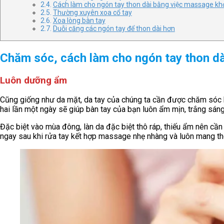
Cách làm cho ngón tay thon dài bằng việc massage kh
Thường xuyên xoa cổ tay
Xoa lòng bàn tay
Duỗi căng các ngón tay để thon dài hơn
Chăm sóc, cách làm cho ngón tay thon dà
Luôn dưỡng ẩm
Cũng giống như da mặt, da tay của chúng ta cần được chăm sóc h
hai lần một ngày sẽ giúp bàn tay của bạn luôn ẩm mịn, trắng sáng
Đặc biệt vào mùa đông, làn da đặc biệt thô ráp, thiếu ẩm nên 
ngay sau khi rửa tay kết hợp massage nhẹ nhàng và luôn mang t