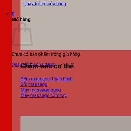
Quay trở lại cửa hàng
0
Giỏ hàng
Chưa có sản phẩm trong giỏ hàng.
Quay trở lại cửa hàng
Chăm sóc cơ thể
Đệm massage
Gối massage
Máy massage bụng
Máy massage cầm tay