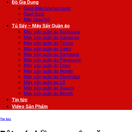
Đồ Gia Dụng
Quạt điều hòa hơi nước
Quạt Sưởi
Máy chạy bộ
Tủ Sấy – Máy Sấy Quần áo
Máy sấy quần áo Sunhouse
Máy sấy quần áo Kangaroo
Máy sấy quần áo Tiross
Máy sấy quần áo Saiko
Máy sấy quần áo Samsung
Máy sấy quần áo Panasonic
Máy sấy quần áo Coex
Máy sấy quần áo Nonan
Máy sấy quần áo Electrolux
Máy sấy quần áo LG
Máy sấy quần áo Xiaomi
Máy sấy quần áo Bosch
Tin tức
Video Sản Phẩm
Tin tức