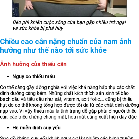
Béo phì khiến cuộc sống của bạn gặp nhiều trở ngại
và sức khỏe bị phá hủy
Chiều cao cân nặng chuẩn của nam ảnh
hưởng như thế nào tới sức khỏe
Ảnh hưởng của thiếu cân
Nguy cơ thiếu máu
Cơ thể càng gầy đồng nghĩa với việc khả năng hấp thụ các chất
dinh dưỡng càng kém. Những chất kích thích sản sinh tế bào
bạch cầu và tiểu cầu như sắt, vitamin, axit folic,… cũng bị thiếu
hụt do cơ thể không tổng hợp được tối da từ các chất dinh dưỡng
nạp vào. Vì vậy thiếu máu là tình trạng dễ gặp phải ở người thiếu
cân, các triệu chứng chóng mặt, hoa mắt cũng xuất hiện dày đặc.
Hệ miễn dịch suy yếu
Sức đề kháng suy yếu khiến nguy cơ lây nhiễm các bệnh truyền