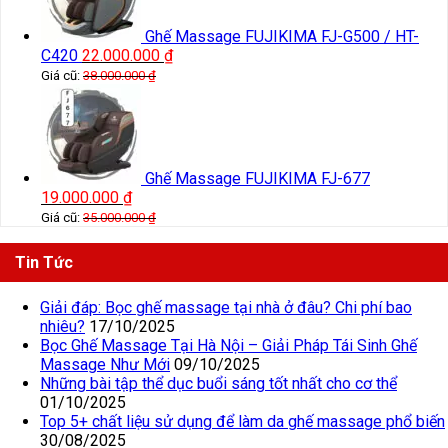
Ghế Massage FUJIKIMA FJ-G500 / HT-
C420
22.000.000
₫
Giá cũ:
38.000.000
₫
Ghế Massage FUJIKIMA FJ-677
19.000.000
₫
Giá cũ:
35.000.000
₫
Tin Tức
Giải đáp: Bọc ghế massage tại nhà ở đâu? Chi phí bao
nhiêu?
17/10/2025
Bọc Ghế Massage Tại Hà Nội – Giải Pháp Tái Sinh Ghế
Massage Như Mới
09/10/2025
Những bài tập thể dục buổi sáng tốt nhất cho cơ thể
01/10/2025
Top 5+ chất liệu sử dụng để làm da ghế massage phổ biến
30/08/2025