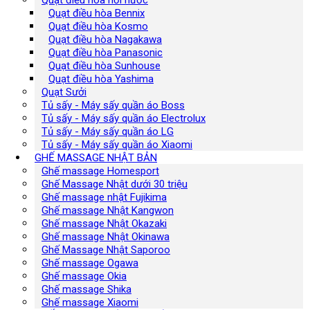
Quạt điều hòa Bennix
Quạt điều hòa Kosmo
Quạt điều hòa Nagakawa
Quạt điều hòa Panasonic
Quạt điều hòa Sunhouse
Quạt điều hòa Yashima
Quạt Sưởi
Tủ sấy - Máy sấy quần áo Boss
Tủ sấy - Máy sấy quần áo Electrolux
Tủ sấy - Máy sấy quần áo LG
Tủ sấy - Máy sấy quần áo Xiaomi
GHẾ MASSAGE NHẬT BẢN
Ghế massage Homesport
Ghế Massage Nhật dưới 30 triệu
Ghế massage nhật Fujikima
Ghế massage Nhật Kangwon
Ghế massage Nhật Okazaki
Ghế massage Nhật Okinawa
Ghế Massage Nhật Saporoo
Ghế massage Ogawa
Ghế massage Okia
Ghế massage Shika
Ghế massage Xiaomi