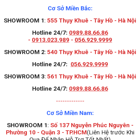
Cơ Sở Miền Bắc:
SHOWROOM 1
:
555 Thụy Khuê - Tây Hồ - Hà Nội
Hotline 24/7:
0989.88.66.86
-
0913.023.989
-
056.929.9999
S
HOWROOM 2
:
540 Thụy Khuê - Tây Hồ - Hà Nội
Hotline 24/7:
056.929.9999
S
HOWROOM 3
:
561 Thụy Khuê - Tây Hồ - Hà Nội
Hotline 24/7:
0989.88.66.86
-------------
Cơ Sở Miền Nam:
SHOWROOM 1
:
Số 137 Nguyễn Phúc Nguyên -
Phường 10 - Quận 3 - TP.HCM
(Liên Hệ trước Khi
Qua Để Nhận Hỗ Trợ Tốt Nhất)