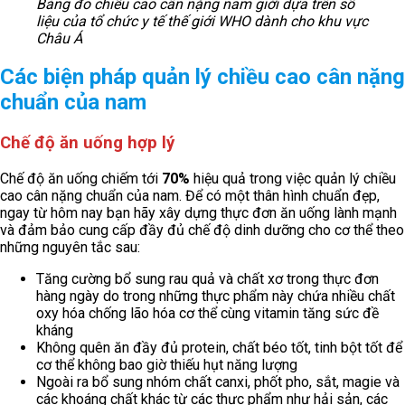
Bảng đo chiều cao cân nặng nam giới dựa trên số
liệu của tổ chức y tế thế giới WHO dành cho khu vực
Châu Á
Các biện pháp quản lý chiều cao cân nặng
chuẩn của nam
Chế độ ăn uống hợp lý
Chế độ ăn uống chiếm tới
70%
hiệu quả trong việc quản lý chiều
cao cân nặng chuẩn của nam. Để có một thân hình chuẩn đẹp,
ngay từ hôm nay bạn hãy xây dựng thực đơn ăn uống lành mạnh
và đảm bảo cung cấp đầy đủ chế độ dinh dưỡng cho cơ thể theo
những nguyên tắc sau:
Tăng cường bổ sung rau quả và chất xơ trong thực đơn
hàng ngày do trong những thực phẩm này chứa nhiều chất
oxy hóa chống lão hóa cơ thể cùng vitamin tăng sức đề
kháng
Không quên ăn đầy đủ protein, chất béo tốt, tinh bột tốt để
cơ thể không bao giờ thiếu hụt năng lượng
Ngoài ra bổ sung nhóm chất canxi, phốt pho, sắt, magie và
các khoáng chất khác từ các thực phẩm như hải sản, các