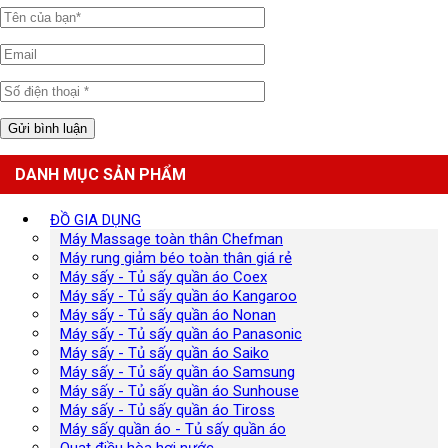
DANH MỤC SẢN PHẨM
ĐỒ GIA DỤNG
Máy Massage toàn thân Chefman
Máy rung giảm béo toàn thân giá rẻ
Máy sấy - Tủ sấy quần áo Coex
Máy sấy - Tủ sấy quần áo Kangaroo
Máy sấy - Tủ sấy quần áo Nonan
Máy sấy - Tủ sấy quần áo Panasonic
Máy sấy - Tủ sấy quần áo Saiko
Máy sấy - Tủ sấy quần áo Samsung
Máy sấy - Tủ sấy quần áo Sunhouse
Máy sấy - Tủ sấy quần áo Tiross
Máy sấy quần áo - Tủ sấy quần áo
Quạt điều hòa hơi nước