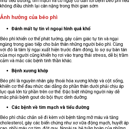
như tiểu đường, tim mạch và có nguy cơ dẫn tới bệnh béo phì nếu
không điều chỉnh lại cân nặng trong thời gian sớm
Ảnh hưởng của béo phì
Đánh mất tự tin vì ngoại hình quá khổ
Béo phì khiến cơ thể phát tướng, gây cảm giác tự tin và ngại
ngùng trong giao tiếp cho bản thân những người béo phì. Cùng
với đó là tâm lý ngại xuất hiện trước đám đông, lo sợ sự bàn tán
của mọi người cũng khiến họ rơi vào trạng thái stress, dễ bị trầm
cảm và mắc các bệnh tinh thần khác.
Bệnh xương khớp
Béo phì là nguyên nhân gây thoái hóa xương khớp và cột sống,
khiến cơ thể đau nhức dai dẳng do phần thân dưới phải chịu áp
lực quá lớn từ phần trên cơ thể. Đặc biệt những người này dễ
mắc phải bệnh gout do bội thực dinh dưỡng.
Các bệnh về tim mạch và tiểu đường
Béo phì chắc chắn sẽ đi kèm với bệnh tăng mỡ máu và tăng
cholesterol, gây các biến chứng như xơ vữa động mạch, huyết áp
cao, nhồi máu cơ tim, đột quỵ. Ngoài ra, hệ tuần hoàn của những