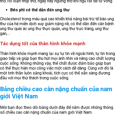
thở, rối loạn nhịp thở, ngáy hay ngưng thở khi ngủ rất dễ tử vong.
Béo phì có thể dẫn đến ung thư
Cholesterol trong máu quá cao khiến khả năng bài trừ tế bào ung
thư của hệ miễn dịch suy giảm nặng nề, có thể dẫn đến căn bệnh
ung thư quái ác ung thư thực quản, ung thư trực tràng, ung thư
gan,….
Tác dụng tốt của thân hình khỏe mạnh
Thân hình khỏe mạnh mang lại sự tự tin về ngoài hình, tự tin trong
giao tiếp và giúp bạn thu hút mọi ánh nhìn và nâng cao chất lượng
cuộc sống. Không những vậy, thể chất được đảm bảo giúp bạn
có thể thực hiện mọi công việc một cách dễ dàng. Cùng với đó là
một tinh thần luôn sảng khoái, tích cực có thể sẵn sàng đương
đầu với mọi thử thách trong cuộc sống.
Bảng chiều cao cân nặng chuẩn của nam
giới Việt Nam
Mời bạn đọc theo dõi bảng dưới đây để nắm được những thông
số chiều cao cân nặng chuẩn của nam giới Việt Nam.