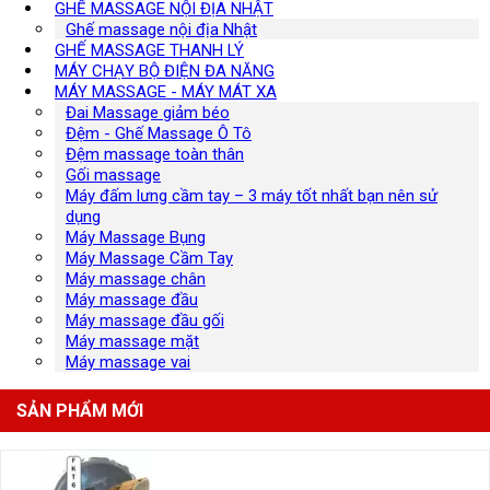
GHẾ MASSAGE NỘI ĐỊA NHẬT
Ghế massage nội địa Nhật
GHẾ MASSAGE THANH LÝ
MÁY CHẠY BỘ ĐIỆN ĐA NĂNG
MÁY MASSAGE - MÁY MÁT XA
Đai Massage giảm béo
Đệm - Ghế Massage Ô Tô
Đệm massage toàn thân
Gối massage
Máy đấm lưng cầm tay – 3 máy tốt nhất bạn nên sử
dụng
Máy Massage Bụng
Máy Massage Cầm Tay
Máy massage chân
Máy massage đầu
Máy massage đầu gối
Máy massage mặt
Máy massage vai
SẢN PHẨM MỚI