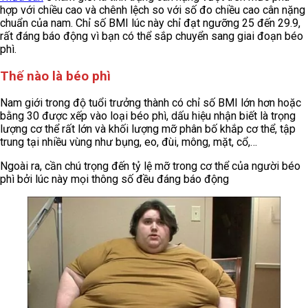
hợp với chiều cao và chênh lệch so với số đo chiều cao cân nặng
chuẩn của nam. Chỉ số BMI lúc này chỉ đạt ngưỡng 25 đến 29.9,
rất đáng báo động vì bạn có thể sắp chuyển sang giai đoạn béo
phì.
Thế nào là béo phì
Nam giới trong độ tuổi trưởng thành có chỉ số BMI lớn hơn hoặc
bằng 30 được xếp vào loại béo phì, dấu hiệu nhận biết là trọng
lượng cơ thể rất lớn và khối lượng mỡ phân bố khắp cơ thể, tập
trung tại nhiều vùng như bụng, eo, đùi, mông, mặt, cổ,…
Ngoài ra, cần chú trọng đến tỷ lệ mỡ trong cơ thể của người béo
phì bởi lúc này mọi thông số đều đáng báo động