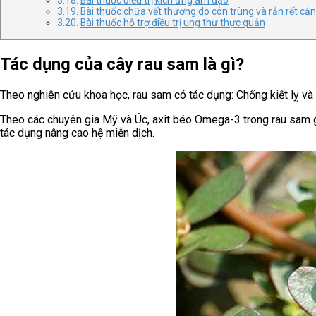
Bài thuốc chữa vết thương do côn trùng và rắn rết cắ
Bài thuốc hỗ trợ điều trị ung thư thực quản
Tác dụng của cây rau sam là gì?
Theo nghiên cứu khoa học, rau sam có tác dụng: Chống kiết lỵ và 
Theo các chuyên gia Mỹ và Úc, axit béo Omega-3 trong rau sam gi
tác dụng nâng cao hệ miễn dịch.