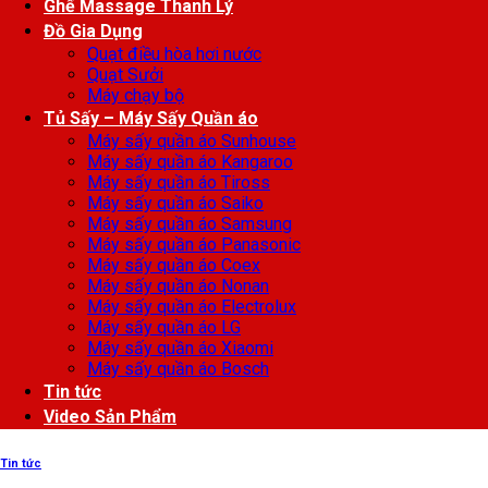
Ghế Massage Thanh Lý
Đồ Gia Dụng
Quạt điều hòa hơi nước
Quạt Sưởi
Máy chạy bộ
Tủ Sấy – Máy Sấy Quần áo
Máy sấy quần áo Sunhouse
Máy sấy quần áo Kangaroo
Máy sấy quần áo Tiross
Máy sấy quần áo Saiko
Máy sấy quần áo Samsung
Máy sấy quần áo Panasonic
Máy sấy quần áo Coex
Máy sấy quần áo Nonan
Máy sấy quần áo Electrolux
Máy sấy quần áo LG
Máy sấy quần áo Xiaomi
Máy sấy quần áo Bosch
Tin tức
Video Sản Phẩm
Tin tức