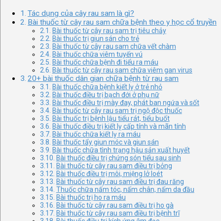
Tác dụng của cây rau sam là gì?
Bài thuốc từ cây rau sam chữa bệnh theo y học cổ truyền
Bài thuốc từ cây rau sam trị tiêu chảy
Bài thuốc trị giun sán cho trẻ
Bài thuốc từ cây rau sam chữa vết chàm
Bài thuốc chữa viêm tuyến vú
Bài thuốc chữa bệnh đi tiểu ra máu
Bài thuốc từ cây rau sam chữa viêm gan virus
20+ bài thuốc dân gian chữa bệnh từ rau sam
Bài thuốc chữa bệnh kiết lỵ ở trẻ nhỏ
Bài thuốc điều trị bạch đới ở phụ nữ
Bài thuốc điều trị mày đay, phát ban ngứa và sốt
Bài thuốc từ cây rau sam trị ngộ độc thuốc
Bài thuốc trị bệnh lậu tiểu rát, tiểu buốt
Bài thuốc điều trị kiết lỵ cấp tính và mãn tính
Bài thuốc chữa kiết lỵ ra máu
Bài thuốc tẩy giun móc và giun sán
Bài thuốc chữa tình trạng hậu sản xuất huyết
Bài thuốc điều trị chứng són tiểu sau sinh
Bài thuốc từ cây rau sam điều trị bỏng
Bài thuốc điều trị môi, miệng lở loét
Bài thuốc từ cây rau sam điều trị đau răng
Thuốc chữa nấm tóc, nấm chân, nấm da đầu
Bài thuốc trị ho ra máu
Bài thuốc từ cây rau sam điều trị ho gà
Bài thuốc từ cây rau sam điều trị bệnh trĩ
Bài thuốc điều trị kích ứng âm đạo