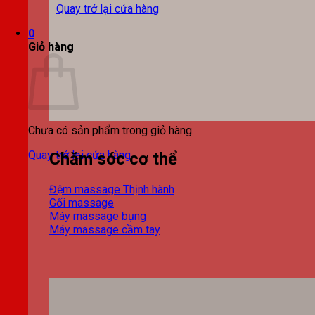
Quay trở lại cửa hàng
0
Giỏ hàng
Chưa có sản phẩm trong giỏ hàng.
Quay trở lại cửa hàng
Chăm sóc cơ thể
Đệm massage
Gối massage
Máy massage bụng
Máy massage cầm tay