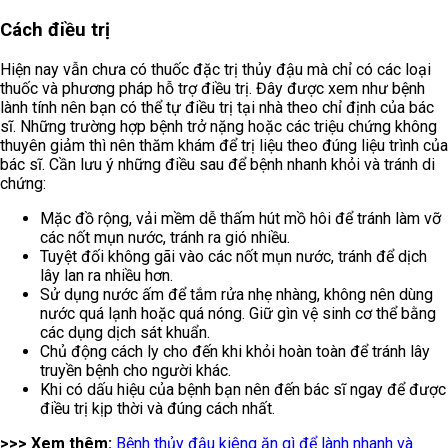
Cách điều trị
Hiện nay vẫn chưa có thuốc đặc trị thủy đậu mà chỉ có các loại
thuốc và phương pháp hỗ trợ điều trị. Đây được xem như bệnh
lành tính nên bạn có thể tự điều trị tại nhà theo chỉ định của bác
sĩ. Những trường hợp bệnh trở nặng hoặc các triệu chứng không
thuyên giảm thì nên thăm khám để trị liệu theo đúng liệu trình của
bác sĩ. Cần lưu ý những điều sau để bệnh nhanh khỏi và tránh di
chứng:
Mặc đồ rộng, vải mềm dễ thấm hút mồ hôi để tránh làm vỡ
các nốt mụn nước, tránh ra gió nhiều.
Tuyệt đối không gãi vào các nốt mụn nước, tránh để dịch
lây lan ra nhiều hơn.
Sử dụng nước ấm để tắm rửa nhẹ nhàng, không nên dùng
nước quá lạnh hoặc quá nóng. Giữ gìn vệ sinh cơ thể bằng
các dụng dịch sát khuẩn.
Chủ động cách ly cho đến khi khỏi hoàn toàn để tránh lây
truyền bệnh cho người khác.
Khi có dấu hiệu của bệnh bạn nên đến bác sĩ ngay để được
điều trị kịp thời và đúng cách nhất.
>>> Xem thêm:
Bệnh thủy đậu kiêng ăn gì để lành nhanh và