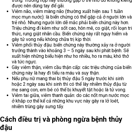
trong. Trường hợp này thường gặp ở trẻ nhỏ do không kiêng
được nên dùng tay để gãi.
Viêm não, viêm màng não (thường xuất hiện sau 1 tuần
mọc mụn nước): là biến chứng có thể gặp cả ở người lớn và
trẻ nhỏ. Nhưng người lớn dễ mắc phải biến chứng này hơn.
Triệu chứng đi kèm như sốt cao, hôn mê, co giật, rối loạn tri
thức, rung giật nhãn cầu. Biến chứng này rất nguy hiểm và
gây tử vong nếu không chữa trị kịp thời.
Viêm phổi thủy đậu: biến chứng này thường xảy ra ở người
trưởng thành vào khoảng 3 – 5 ngày sau khi phát bệnh. Sẽ
xuất hiện những biểu hiện như ho nhiều, ho ra máu, khó thở
và tức ngực.
Gây viêm thận, viêm cầu thận cấp: các triệu chứng của biến
chứng này là hay đi tiểu ra máu và suy thận.
Nếu phụ nữ mang thai bị thủy đậu 5 ngày trước khi sinh
hoặc 2 ngày sau khi sinh thì có thể lây nhiễm thủy đậu từ
mẹ sang con, em bé có thể bị khuyết tật hoặc là tử vong.
Viêm tai giữa, viêm thanh quản: do các nốt mụn nước mọc
ở khắp cơ thể kể cả những khu vực này gây ra lở loét,
nhiễm trùng gây sưng tấy.
Cách điều trị và phòng ngừa bệnh thủy
đậu