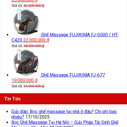
Giá cũ:
42.000.000
₫
Ghế Massage FUJIKIMA FJ-G500 / HT-
C420
22.000.000
₫
Giá cũ:
38.000.000
₫
Ghế Massage FUJIKIMA FJ-677
19.000.000
₫
Giá cũ:
35.000.000
₫
Tin Tức
Giải đáp: Bọc ghế massage tại nhà ở đâu? Chi phí bao
nhiêu?
17/10/2025
Bọc Ghế Massage Tại Hà Nội – Giải Pháp Tái Sinh Ghế