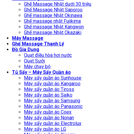
Ghế Massage Nhật dưới 30 triệu
Ghế Massage Nhật Saporoo
Ghế massage Nhật Okinawa
Ghế massage nhật Fujikima
Ghế massage Nhật Kangwon
Ghế massage Nhật Okazaki
Máy Massage
Ghế Massage Thanh Lý
Đồ Gia Dụng
Quạt điều hòa hơi nước
Quạt Sưởi
Máy chạy bộ
Tủ Sấy – Máy Sấy Quần áo
Máy sấy quần áo Sunhouse
Máy sấy quần áo Kangaroo
Máy sấy quần áo Tiross
Máy sấy quần áo Saiko
Máy sấy quần áo Samsung
Máy sấy quần áo Panasonic
Máy sấy quần áo Coex
Máy sấy quần áo Nonan
Máy sấy quần áo Electrolux
Máy sấy quần áo LG