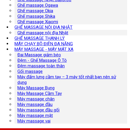
Ghế massage Ogawa
Ghế massage Okia
Ghế massage Shika
Ghế massage Xiaomi
GHẾ MASSAGE NỘI ĐỊA NHẬT
Ghế massage nội địa Nhật
GHẾ MASSAGE THANH LÝ
MÁY CHẠY BỘ ĐIỆN ĐA NĂNG
MÁY MASSAGE - MÁY MÁT XA
Đai Massage giảm béo
Đệm - Ghế Massage Ô Tô
Đệm massage toàn thân
Gối massage
Máy đấm lưng cầm tay – 3 máy tốt nhất bạn nên sử
dụng
Máy Massage Bụng
Máy Massage Cầm Tay
Máy massage chân
Máy massage đầu
Máy massage đầu gối
Máy massage mặt
Máy massage vai