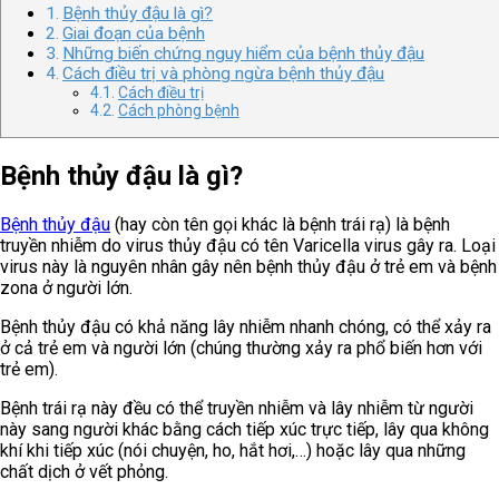
Bệnh thủy đậu là gì?
Giai đoạn của bệnh
Những biến chứng nguy hiểm của bệnh thủy đậu
Cách điều trị và phòng ngừa bệnh thủy đậu
Cách điều trị
Cách phòng bệnh
Bệnh thủy đậu là gì?
Bệnh thủy đậu
(hay còn tên gọi khác là bệnh trái rạ) là bệnh
truyền nhiễm do virus thủy đậu có tên Varicella virus gây ra. Loại
virus này là nguyên nhân gây nên bệnh thủy đậu ở trẻ em và bệnh
zona ở người lớn.
Bệnh thủy đậu có khả năng lây nhiễm nhanh chóng, có thể xảy ra
ở cả trẻ em và người lớn (chúng thường xảy ra phổ biến hơn với
trẻ em).
Bệnh trái rạ này đều có thể truyền nhiễm và lây nhiễm từ người
này sang người khác bằng cách tiếp xúc trực tiếp, lây qua không
khí khi tiếp xúc (nói chuyện, ho, hắt hơi,…) hoặc lây qua những
chất dịch ở vết phỏng.