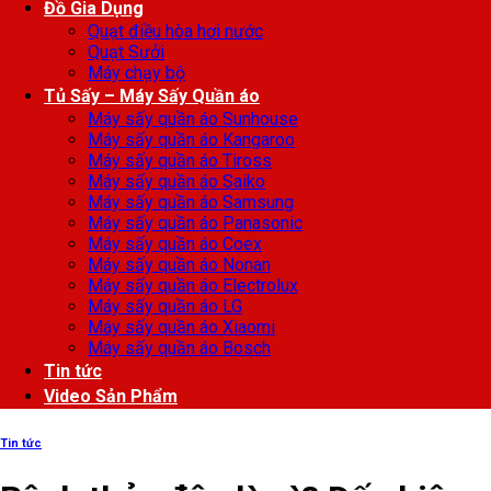
Đồ Gia Dụng
Quạt điều hòa hơi nước
Quạt Sưởi
Máy chạy bộ
Tủ Sấy – Máy Sấy Quần áo
Máy sấy quần áo Sunhouse
Máy sấy quần áo Kangaroo
Máy sấy quần áo Tiross
Máy sấy quần áo Saiko
Máy sấy quần áo Samsung
Máy sấy quần áo Panasonic
Máy sấy quần áo Coex
Máy sấy quần áo Nonan
Máy sấy quần áo Electrolux
Máy sấy quần áo LG
Máy sấy quần áo Xiaomi
Máy sấy quần áo Bosch
Tin tức
Video Sản Phẩm
Tin tức