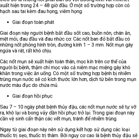
xuất hiện trong 24 – 48 giờ đầu. Ở một số trường hợp còn có
hạch sau tai kèm đau họng, viêm họng.
Giai đoạn toàn phát
Giai đoạn này người bệnh bắt đầu sốt cao, buồn nôn, chán ăn,
mệt mỏi, đau đầu và đau nhức cơ. Các nốt ban đỏ bắt đầu có
những nốt phỏng hình tròn, đường kính 1 – 3 mm. Nốt mụn gây
ngứa và rát, rất khó chịu.
Các nốt mụn sẽ xuất hiện toàn thân, mọc kín trên cơ thể của
người bị bệnh, thậm chí mọc vào cả niêm mạc miệng gây khó
khăn trong việc ăn uống. Có một số trường hợp bệnh bị nhiễm
trùng mụn nước sẽ có kích thước lớn hơn, dịch từ bên trong mụn
nước màu đục do chứa mủ.
Giai đoạn hồi phục
Sau 7 – 10 ngày phát bệnh thủy đậu, các nốt mụn nước sẽ tự vỡ
ra, khô lại và bong vảy dần hồi phục trở lại. Trong giai đoạn này
cần vệ sinh cẩn thận các vết mụn, tránh để nhiễm trùng.
Ngay từ giai đoạn này nên sử dụng kết hợp sử dụng các loại
thuốc trị sẹo, thuốc trị thâm. Bởi nguy cơ cao là bệnh thủy đậu sẽ