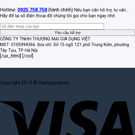
Hotline
:
0925.758.758
(hành chính)
Nếu bạn cần hỗ trợ, tư vấn...
Hãy để lại số điện thoại để chúng tôi gọi cho bạn ngay nhé.
CÔNG TY TNHH THƯƠNG MẠI GIA DỤNG VIỆT
MST: 0105994366.
Địa chỉ: Số 15 ngõ 121 phố Trung Kiên, phường
Tây Tựu, TP Hà Nội
[/ux_html] [/col]
Copyright 2014 © Giadungviet.vn