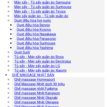
Máy sấy - Tủ sấy quần áo Samsung
Máy sấy - Tủ sấy quần áo Sunhouse
Máy sấy - Tủ sấy quần áo Tiross
Máy sấy quần áo - Tủ sấy quần áo
Quạt điều hòa hơi nước
Quạt điều hòa Bennix
Quạt điều hòa Kosmo
Quạt điều hòa Nagakawa
Quạt điều hòa Panasonic
Quạt điều hòa Sunhouse
Quạt điều hòa Yashima
Quạt Sưởi
Tủ sấy - Máy sấy quần áo Boss
Tủ sấy - Máy sấy quần áo Electrolux
Tủ sấy - Máy sấy quần áo LG
Tủ sấy - Máy sấy quần áo Xiaomi
GHẾ MASSAGE NHẬT BẢN
Ghế massage Homesport
Ghế Massage Nhật dưới 30 triệu
Ghế massage nhật Fujikima
Ghế massage Nhật Kangwon
Ghế massage Nhật Okazaki
Ghế massage Nhật Okinawa
Ghế Massage Nhật Saporoo