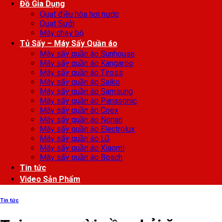
Đồ Gia Dụng
Quạt điều hòa hơi nước
Quạt Sưởi
Máy chạy bộ
Tủ Sấy – Máy Sấy Quần áo
Máy sấy quần áo Sunhouse
Máy sấy quần áo Kangaroo
Máy sấy quần áo Tiross
Máy sấy quần áo Saiko
Máy sấy quần áo Samsung
Máy sấy quần áo Panasonic
Máy sấy quần áo Coex
Máy sấy quần áo Nonan
Máy sấy quần áo Electrolux
Máy sấy quần áo LG
Máy sấy quần áo Xiaomi
Máy sấy quần áo Bosch
Tin tức
Video Sản Phẩm
Tin tức