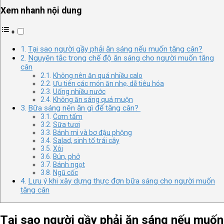
Xem nhanh nội dung
Tại sao người gầy phải ăn sáng nếu muốn tăng cân?
Nguyên tắc trong chế độ ăn sáng cho người muốn tăng
cân
Không nên ăn quá nhiều calo
Ưu tiên các món ăn nhẹ, dễ tiêu hóa
Uống nhiều nước
Không ăn sáng quá muộn
Bữa sáng nên ăn gì để tăng cân?
Cơm tấm
Sữa tươi
Bánh mì và bơ đậu phộng
Salad, sinh tố trái cây
Xôi
Bún, phở
Bánh ngọt
Ngũ cốc
Lưu ý khi xây dựng thực đơn bữa sáng cho người muốn
tăng cân
Tại sao người gầy phải ăn sáng nếu muốn