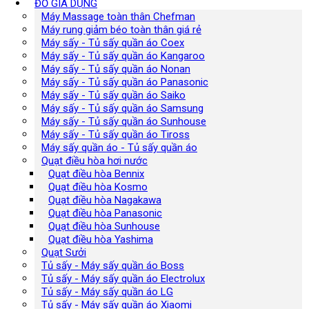
ĐỒ GIA DỤNG
Máy Massage toàn thân Chefman
Máy rung giảm béo toàn thân giá rẻ
Máy sấy - Tủ sấy quần áo Coex
Máy sấy - Tủ sấy quần áo Kangaroo
Máy sấy - Tủ sấy quần áo Nonan
Máy sấy - Tủ sấy quần áo Panasonic
Máy sấy - Tủ sấy quần áo Saiko
Máy sấy - Tủ sấy quần áo Samsung
Máy sấy - Tủ sấy quần áo Sunhouse
Máy sấy - Tủ sấy quần áo Tiross
Máy sấy quần áo - Tủ sấy quần áo
Quạt điều hòa hơi nước
Quạt điều hòa Bennix
Quạt điều hòa Kosmo
Quạt điều hòa Nagakawa
Quạt điều hòa Panasonic
Quạt điều hòa Sunhouse
Quạt điều hòa Yashima
Quạt Sưởi
Tủ sấy - Máy sấy quần áo Boss
Tủ sấy - Máy sấy quần áo Electrolux
Tủ sấy - Máy sấy quần áo LG
Tủ sấy - Máy sấy quần áo Xiaomi