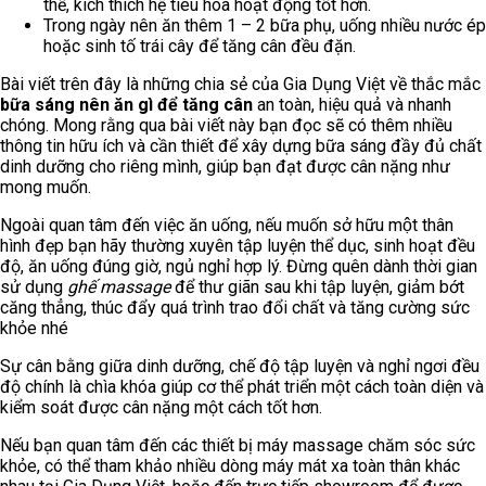
thể, kích thích hệ tiêu hóa hoạt động tốt hơn.
Trong ngày nên ăn thêm 1 – 2 bữa phụ, uống nhiều nước ép
hoặc sinh tố trái cây để tăng cân đều đặn.
Bài viết trên đây là những chia sẻ của Gia Dụng Việt về thắc mắc
bữa sáng nên ăn gì để tăng
cân
an toàn, hiệu quả và nhanh
chóng. Mong rằng qua bài viết này bạn đọc sẽ có thêm nhiều
thông tin hữu ích và cần thiết để xây dựng bữa sáng đầy đủ chất
dinh dưỡng cho riêng mình, giúp bạn đạt được cân nặng như
mong muốn.
Ngoài quan tâm đến việc ăn uống, nếu muốn sở hữu một thân
hình đẹp bạn hãy thường xuyên tập luyện thể dục, sinh hoạt đều
độ, ăn uống đúng giờ, ngủ nghỉ hợp lý. Đừng quên dành thời gian
sử dụng
ghế massage
để thư giãn sau khi tập luyện, giảm bớt
căng thẳng, thúc đẩy quá trình trao đổi chất và tăng cường sức
khỏe nhé
Sự cân bằng giữa dinh dưỡng, chế độ tập luyện và nghỉ ngơi đều
độ chính là chìa khóa giúp cơ thể phát triển một cách toàn diện và
kiểm soát được cân nặng một cách tốt hơn.
Nếu bạn quan tâm đến các thiết bị máy massage chăm sóc sức
khỏe, có thể tham khảo nhiều dòng máy mát xa toàn thân khác