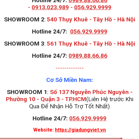
Hotline 24/7:
0989.88.66.86
-
0913.023.989
-
056.929.9999
S
HOWROOM 2
:
540 Thụy Khuê - Tây Hồ - Hà Nội
Hotline 24/7:
056.929.9999
S
HOWROOM 3
:
561 Thụy Khuê - Tây Hồ - Hà Nội
Hotline 24/7:
0989.88.66.86
-------------
Cơ Sở Miền Nam:
SHOWROOM 1
:
Số 137 Nguyễn Phúc Nguyên -
Phường 10 - Quận 3 - TP.HCM
(Liên Hệ trước Khi
Qua Để Nhận Hỗ Trợ Tốt Nhất)
Hotline 24/7:
056.929.9999
Website:
https://giadungviet.vn