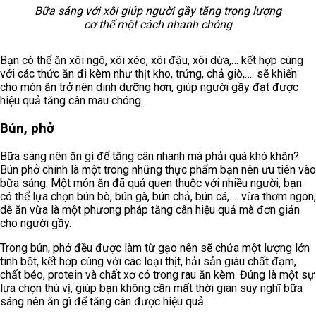
Bữa sáng với xôi giúp người gầy tăng trọng lượng
cơ thể một cách nhanh chóng
Bạn có thể ăn xôi ngô, xôi xéo, xôi đậu, xôi dừa,… kết hợp cùng
với các thức ăn đi kèm như thịt kho, trứng, chả giò,…. sẽ khiến
cho món ăn trở nên dinh dưỡng hơn, giúp người gầy đạt được
hiệu quả tăng cân mau chóng.
Bún, phở
Bữa sáng nên ăn gì để tăng cân nhanh mà phải quá khó khăn?
Bún phở chính là một trong những thực phẩm bạn nên ưu tiên vào
bữa sáng. Một món ăn đã quá quen thuộc với nhiều người, bạn
có thể lựa chọn bún bò, bún gà, bún chả, bún cá,…. vừa thơm ngon,
dễ ăn vừa là một phương pháp tăng cân hiệu quả mà đơn giản
cho người gầy.
Trong bún, phở đều được làm từ gạo nên sẽ chứa một lượng lớn
tinh bột, kết hợp cùng với các loại thịt, hải sản giàu chất đạm,
chất béo, protein và chất xơ có trong rau ăn kèm. Đúng là một sự
lựa chọn thú vị, giúp bạn không cần mất thời gian suy nghĩ bữa
sáng nên ăn gì để tăng cân được hiệu quả.