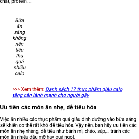
chất, protein,….
Bữa
ăn
sáng
không
nên
tiêu
thụ
quá
nhiều
calo
>>> Xem thêm:
Danh sách 17 thực phẩm giàu calo
tăng cân lành mạnh cho người gầy
Ưu tiên các món ăn nhẹ, dễ tiêu hóa
Việc ăn nhiều các thực phẩm quá giàu dinh dưỡng vào bữa sáng
sẽ khiến cơ thể rất khó để tiêu hóa. Vậy nên, bạn hãy ưu tiên các
món ăn nhẹ nhàng, dễ tiêu như bánh mì, cháo, súp,… tránh các
món ăn nhiều dầu mỡ hay quá ngọt.