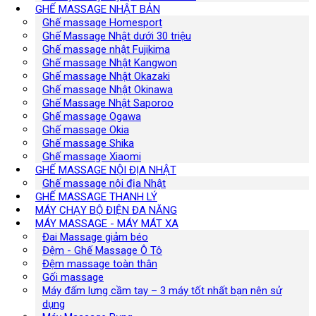
GHẾ MASSAGE NHẬT BẢN
Ghế massage Homesport
Ghế Massage Nhật dưới 30 triệu
Ghế massage nhật Fujikima
Ghế massage Nhật Kangwon
Ghế massage Nhật Okazaki
Ghế massage Nhật Okinawa
Ghế Massage Nhật Saporoo
Ghế massage Ogawa
Ghế massage Okia
Ghế massage Shika
Ghế massage Xiaomi
GHẾ MASSAGE NỘI ĐỊA NHẬT
Ghế massage nội địa Nhật
GHẾ MASSAGE THANH LÝ
MÁY CHẠY BỘ ĐIỆN ĐA NĂNG
MÁY MASSAGE - MÁY MÁT XA
Đai Massage giảm béo
Đệm - Ghế Massage Ô Tô
Đệm massage toàn thân
Gối massage
Máy đấm lưng cầm tay – 3 máy tốt nhất bạn nên sử
dụng