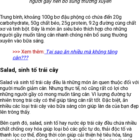
người gầy nên bổ sung thường xuyên
Trung bình, khoảng 100g bơ đậu phộng có chứa đến 20g
carbohydrate, 50g chất béo, 25g protein, 9.2g đường cùng chất
xơ và tinh bột. Đây là món ăn siêu béo thích hợp cho những
người gầy muốn tăng cân nhanh chóng nên bổ sung thường
xuyên vào bữa sáng.
>>> Xem thêm:
Tại sao ăn nhiều mà không tăng
cân???
Salad, sinh tố trái cây
Salad và sinh tố trái cây đều là những món ăn quen thuộc đối với
người muốn giảm cân. Nhưng thực tế, nó cũng rất có lợi cho
những người gầy có mong muốn tăng cân. Vì lượng đường tự
nhiên trong trái cây có thể giúp tăng cân rất tốt. Đặc biệt, ăn
nhiều các loại trái cây vào bữa sáng còn giúp làn da của bạn đẹp
lên trông thấy.
Bên cạnh đó, salad, sinh tố hay nước ép trái cây đều chứa nhiều
chất chống oxy hóa giúp loại bỏ các gốc tự do, thải độc tố và
thanh lọc cơ thể, đồng thời còn giúp cải thiện hệ tiêu hóa, tăng