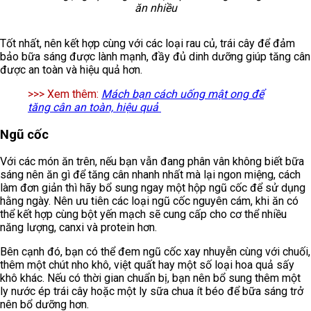
ăn nhiều
Tốt nhất, nên kết hợp cùng với các loại rau củ, trái cây để đảm
bảo bữa sáng được lành mạnh, đầy đủ dinh dưỡng giúp tăng cân
được an toàn và hiệu quả hơn.
>>> Xem thêm:
Mách bạn cách uống mật ong để
tăng cân an toàn, hiệu quả
Ngũ cốc
Với các món ăn trên, nếu bạn vẫn đang phân vân không biết bữa
sáng nên ăn gì để tăng cân nhanh nhất mà lại ngon miệng, cách
làm đơn giản thì hãy bổ sung ngay một hộp ngũ cốc để sử dụng
hằng ngày. Nên ưu tiên các loại ngũ cốc nguyên cám, khi ăn có
thể kết hợp cùng bột yến mạch sẽ cung cấp cho cơ thể nhiều
năng lượng, canxi và protein hơn.
Bên cạnh đó, bạn có thể đem ngũ cốc xay nhuyễn cùng với chuối,
thêm một chút nho khô, việt quất hay một số loại hoa quả sấy
khô khác. Nếu có thời gian chuẩn bị, bạn nên bổ sung thêm một
ly nước ép trái cây hoặc một ly sữa chua ít béo để bữa sáng trở
nên bổ dưỡng hơn.