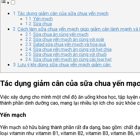
Tác dụng giảm cân của sữa chua yến mạch
Yến mạch
Sữa chua
Cách làm sữa chua yến mạch giúp giảm cân lành mạnh và 
Sữa chua ăn cùng yến mạch
Sữa chua yến mạch ăn cùng với xoài
Salad sữa chua yến mạch và hoa quả
Sữa chua yến mạch ăn cùng với hạt chia
Sữa chua yến mạch ăn cùng với chuối
Sữa chua yến mạch ăn cùng các loại hạt
Lưu ý khi dùng sữa chua yến mạch giảm cân
Tác dụng giảm cân của sữa chua yến mạ
Việc xây dựng cho mình một chế độ ăn uống khoa học, tập luyện đ
thành phần dinh dưỡng cao, mang lại nhiều lợi ích cho sức khỏe c
Yến mạch
Yến mạch sở hữu bảng thành phần rất đa dạng, bao gồm: chất đạm,
loại vitamin như vitamin B1, vitamin B2, vitamin B3, vitamin B6, v