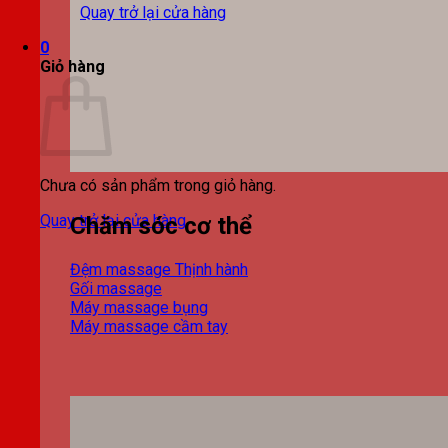
Quay trở lại cửa hàng
0
Giỏ hàng
Chưa có sản phẩm trong giỏ hàng.
Quay trở lại cửa hàng
Chăm sóc cơ thể
Đệm massage
Gối massage
Máy massage bụng
Máy massage cầm tay