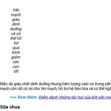
Yến
mạch
giàu
dinh
dưỡng
và có
thể hỗ
trợ
quá
trình
giảm
cân
cực
tốt
Mặc dù giàu chất dinh dưỡng nhưng hàm lượng calo có trong yến m
mạch còn rất có lợi cho tim mạch, hỗ trợ hệ tiêu hóa và có thể ng
>>> Xem thêm:
Điểm danh những tác hại của bột yến mạ
Sữa chua