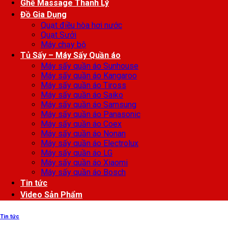
Ghế Massage Thanh Lý
Đồ Gia Dụng
Quạt điều hòa hơi nước
Quạt Sưởi
Máy chạy bộ
Tủ Sấy – Máy Sấy Quần áo
Máy sấy quần áo Sunhouse
Máy sấy quần áo Kangaroo
Máy sấy quần áo Tiross
Máy sấy quần áo Saiko
Máy sấy quần áo Samsung
Máy sấy quần áo Panasonic
Máy sấy quần áo Coex
Máy sấy quần áo Nonan
Máy sấy quần áo Electrolux
Máy sấy quần áo LG
Máy sấy quần áo Xiaomi
Máy sấy quần áo Bosch
Tin tức
Video Sản Phẩm
Tin tức