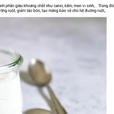
ành phần giàu khoáng chất như canxi, kẽm, men vi sinh,… Trong đó
ường ruột, giảm táo bón, tạo màng bảo vệ cho hệ đường ruột,…