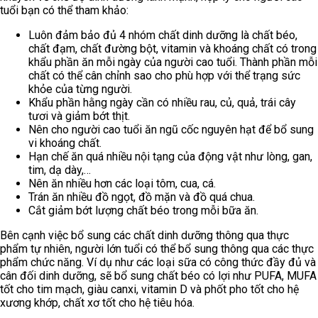
tuổi bạn có thể tham khảo:
Luôn đảm bảo đủ 4 nhóm chất dinh dưỡng là chất béo,
chất đạm, chất đường bột, vitamin và khoáng chất có trong
khẩu phần ăn mỗi ngày của người cao tuổi. Thành phần mỗi
chất có thể cân chỉnh sao cho phù hợp với thể trạng sức
khỏe của từng người.
Khẩu phần hằng ngày cần có nhiều rau, củ, quả, trái cây
tươi và giảm bớt thịt.
Nên cho người cao tuổi ăn ngũ cốc nguyên hạt để bổ sung
vi khoáng chất.
Hạn chế ăn quá nhiều nội tạng của động vật như lòng, gan,
tim, dạ dày,…
Nên ăn nhiều hơn các loại tôm, cua, cá.
Trán ăn nhiều đồ ngọt, đồ mặn và đồ quá chua.
Cắt giảm bớt lượng chất béo trong mỗi bữa ăn.
Bên cạnh việc bổ sung các chất dinh dưỡng thông qua thực
phẩm tự nhiên, người lớn tuổi có thể bổ sung thông qua các thực
phẩm chức năng. Ví dụ như các loại sữa có công thức đầy đủ và
cân đối dinh dưỡng, sẽ bổ sung chất béo có lợi như PUFA, MUFA
tốt cho tim mạch, giàu canxi, vitamin D và phốt pho tốt cho hệ
xương khớp, chất xơ tốt cho hệ tiêu hóa.