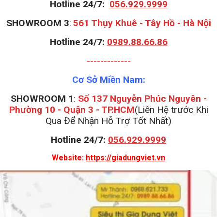
Hotline 24/7:
056.929.9999
S
HOWROOM 3
:
561 Thụy Khuê - Tây Hồ - Hà Nội
Hotline 24/7:
0989.88.66.86
-------------
Cơ Sở Miền Nam:
SHOWROOM 1
:
Số 137 Nguyễn Phúc Nguyên -
Phường 10 - Quận 3 - TP.HCM
(Liên Hệ trước Khi
Qua Để Nhận Hỗ Trợ Tốt Nhất)
Hotline 24/7:
056.929.9999
Website:
https://giadungviet.vn