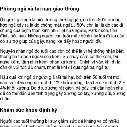
Phòng ngã và tai nạn giao thông
Ở người già ngã là hiện tượng thường gặp, có trên 50% trường
hợp ngã xảy ra là do chóng mặt, ngất,… 50% còn lại là do các di
chứng của bệnh thần kinh như liệt nửa người, Parkinson, tiền
đình, tiểu não. Những người cao tuổi mắc bệnh này khi đi lại cần
có sự trợ giúp của gậy, nạng, xe đẩy hoặc người dìu.
Nguyên nhân ngã do tuổi cao còn có thể là vì hệ thống nhận biết
thông tin từ bên ngoài còn kém. Sự nhạy cảm cơ thể kém, tai
nghe kém, tầm nhìn kém, phản xạ kém,… Chính vì vậy, khi đi lại
cần đi với tốc độ chậm, nhất là khi đi qua ngã ba, ngã tư.
Hậu quả khi ngã ở người già rất tai hại, bởi trên 50 tuổi thì mỗi
năm với đàn ông sẽ mất đi 1% khối xương, đàn bà sẽ mất đi 2 –
4% khối xương. Do đó, xương rất giòn, dễ gãy, chỉ cần ngãn nhẹ
đã có thể dẫn đến tình trạng gãy xương cổ tay, xương đùi, xương
chậu.
Khám sức khỏe định kỳ
Người cao tuổi thường bị suy giảm sức đề kháng và có nhiều
nguy cơ mắc bệnh hơn, chẳng hạn như viêm phổi, tiểu đường,