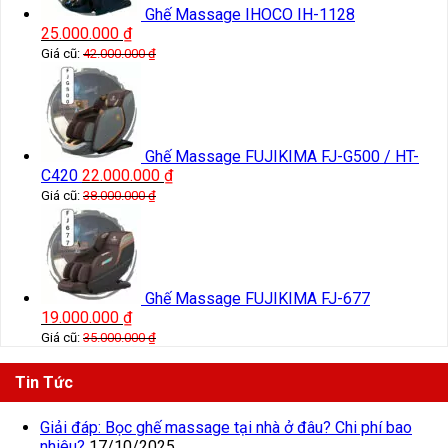
Ghế Massage IHOCO IH-1128
25.000.000
₫
Giá cũ:
42.000.000
₫
Ghế Massage FUJIKIMA FJ-G500 / HT-
C420
22.000.000
₫
Giá cũ:
38.000.000
₫
Ghế Massage FUJIKIMA FJ-677
19.000.000
₫
Giá cũ:
35.000.000
₫
Tin Tức
Giải đáp: Bọc ghế massage tại nhà ở đâu? Chi phí bao
nhiêu?
17/10/2025