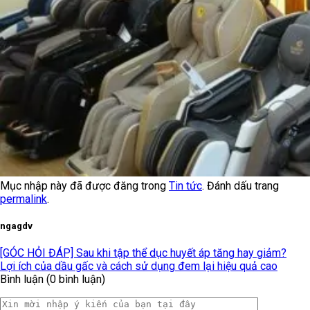
Mục nhập này đã được đăng trong
Tin tức
. Đánh dấu trang
permalink
.
ngagdv
[GÓC HỎI ĐÁP] Sau khi tập thể dục huyết áp tăng hay giảm?
Lợi ích của dầu gấc và cách sử dụng đem lại hiệu quả cao
Bình luận (0 bình luận)