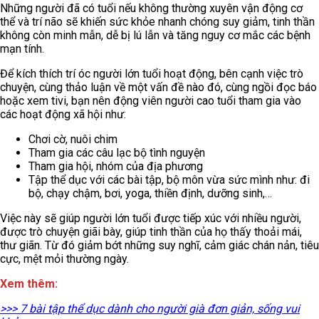
Những người đã có tuổi nếu không thường xuyên vận động cơ
thể và trí não sẽ khiến sức khỏe nhanh chóng suy giảm, tinh thần
không còn minh mẫn, dễ bị lú lẫn và tăng nguy cơ mắc các bệnh
mạn tính.
Để kích thích trí óc người lớn tuổi hoạt động, bên cạnh việc trò
chuyện, cùng thảo luận về một vấn đề nào đó, cùng ngồi đọc báo
hoặc xem tivi, bạn nên động viên người cao tuổi tham gia vào
các hoạt động xã hội như:
Chơi cờ, nuôi chim
Tham gia các câu lạc bộ tình nguyện
Tham gia hội, nhóm của địa phương
Tập thể dục với các bài tập, bộ môn vừa sức mình như: đi
bộ, chạy chậm, bơi, yoga, thiền định, dưỡng sinh,…
Việc này sẽ giúp người lớn tuổi được tiếp xúc với nhiều người,
được trò chuyện giãi bày, giúp tinh thần của họ thấy thoải mái,
thư giãn. Từ đó giảm bớt những suy nghĩ, cảm giác chán nản, tiêu
cực, mệt mỏi thường ngày.
Xem thêm:
>>> 7 bài tập thể dục dành cho người già đơn giản, sống vui