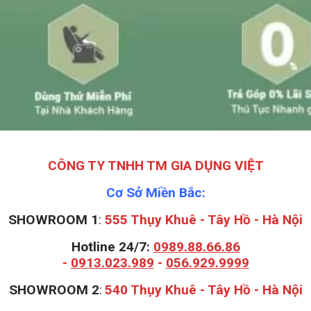
CÔNG TY TNHH TM GIA DỤNG VIỆT
Cơ Sở Miền Bắc:
SHOWROOM 1
:
555 Thụy Khuê - Tây Hồ - Hà Nội
Hotline 24/7:
0989.88.66.86
-
0913.023.989
-
056.929.9999
S
HOWROOM 2
:
540 Thụy Khuê - Tây Hồ - Hà Nội