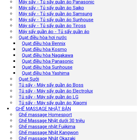
Máy sấy - Tủ sấy quần áo Panasonic
Máy sấy - Tủ sấy quần áo Saiko
Máy sấy - Tủ sấy quần áo Samsung
Máy sấy - Tủ sấy quần áo Sunhouse
Máy sấy - Tủ sấy quần áo Tiross
Máy sấy quần áo - Tủ sấy quần áo
Quạt điều hòa hơi nước
Quạt điều hòa Bennix
Quạt điều hòa Kosmo
Quạt điều hòa Nagakawa
Quạt điều hòa Panasonic
Quạt điều hòa Sunhouse
Quạt điều hòa Yashima
Quạt Sưởi
Tủ sấy - Máy sấy quần áo Boss
Tủ sấy - Máy sấy quần áo Electrolux
Tủ sấy - Máy sấy quần áo LG
Tủ sấy - Máy sấy quần áo Xiaomi
GHẾ MASSAGE NHẬT BẢN
Ghế massage Homesport
Ghế Massage Nhật dưới 30 triệu
Ghế massage nhật Fujikima
Ghế massage Nhật Kangwon
Ghế massage Nhật Okazaki