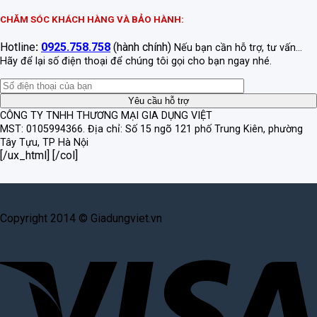
CHĂM SÓC KHÁCH HÀNG VÀ BẢO HÀNH:
Hotline
:
0925.758.758
(hành chính)
Nếu bạn cần hỗ trợ, tư vấn...
Hãy để lại số điện thoại để chúng tôi gọi cho bạn ngay nhé.
CÔNG TY TNHH THƯƠNG MẠI GIA DỤNG VIỆT
MST: 0105994366.
Địa chỉ: Số 15 ngõ 121 phố Trung Kiên, phường
Tây Tựu, TP Hà Nội
[/ux_html] [/col]
Copyright 2014 © Giadungviet.vn