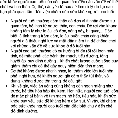
sức khỏe người cao tuổi còn cần quan tâm đến các vấn đề về thể
chất và tinh thần. Cụ thể, các yếu tố sau sẽ làm rõ lý do tại sao
bạn phải quan tâm đến việc chăm sóc sức khỏe người cao tuổi.
Người có tuổi thường cảm thấy cô đơn vì ít nhận được sự
quan tâm, hỏi han từ người thân, con cháu. Dễ rơi vào khủng
hoảng tâm lý như lo âu, cô đơn, nóng nảy, bi quan,…. Đặc
biệt là tình trạng trầm cảm, lo âu, buồn chán càng khiến
người già thiếu nghị lực và mất dần niềm tin để chống chọi
với những vấn đề về sức khỏe ở độ tuổi này.
Người cao tuổi thường có xu hướng bị đa rối rối loạn mãn
tính, dễ mắc phải các bệnh tim mạch, tiểu đường, tăng
huyết áp, suy dinh dưỡng…. khiến chất lượng cuộc sống suy
giảm, thậm chí có thể gây nguy hiểm đến tính mạng.
Cơ thể không được nhanh nhẹn, lại thêm việc lớn tuổi nên
phải nghỉ hưu, dễ khiến người già cảm thấy tủi thân, vô
dụng, không được tôn trọng, dễ cáu gắt.
Khi về già, việc ăn uống cũng không còn ngon miệng như
trước, hệ tiêu hóa hấp thu kém. Hơn nữa, người cao tuổi còn
dễ mắc phải bệnh về tim mạch, hô hấp, tiêu hóa, khiến sức
khỏe suy yếu, sức đề kháng kém gầy sụt. Vì vậy, khi chăm
sóc sức khỏe người cao tuổi cần đặc biệt chú ý đến chế
độ dinh dưỡng.