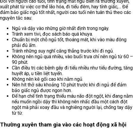
Đối với người cao tuổi, tình trạng mất ngủ diễn ra thường xuyên,
xuất phát từ việc cơ thể lão hóa, đi tiểu đêm, hay tỉnh giấc,… Để
đảm bảo giấc ngủ tốt nhất, người cao tuổi nên tuân thủ theo các
nguyên tắc sau:
Ngủ và dậy vào những giờ nhất định trong ngày.
Tránh xem tivi, đọc sách báo quá khuya.
Chuẩn bị một chỗ ngủ tốt, thoáng mát, khi vào màu đông
phải đủ ấm.
Tránh những suy nghĩ căng thẳng trước khi đi ngủ.
Không nên ngủ quá nhiều, vào buổi trưa chỉ nên ngủ từ 60 –
90 phút.
Cần điều trị các bệnh gây đi tiểu nhiều như tiểu đường, tăng
huyết áp, u tiền liệt tuyến.
Không nên kê gối cao khi nằm ngủ.
Nên hít thở sâu khoảng 10 phút trước khi đi ngủ để đảm
bảo giấc ngủ được ngon hơn.
Để hạn chế tình trạng thiếu máu não đột ngột, khi đang nằm
nếu muốn ngồi dậy thì không nên nhấc đầu một cách đột
ngột mà phải xoay đầu và nghiêng người lại, chống tay dậy
từ từ.
Thường xuyên tham gia vào các hoạt động xã hội