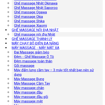
Ghế massage Nhật Okinawa
Ghế Massage Nhật Saporoo
Ghế massage Ogawa
Ghế massage Okia
Ghế massage Shika
Ghế massage Xiaomi
GHẾ MASSAGE NỘI ĐỊA NHẬT
Ghế massage nội địa Nhật
GHẾ MASSAGE THANH LÝ
MÁY CHẠY BỘ ĐIỆN ĐA NĂNG
MÁY MASSAGE - MÁY MÁT XA
Đai Massage giảm béo
Đệm - Ghế Massage Ô Tô
Đệm massage toàn thân
Gối massage
Máy đấm lưng cầm tay – 3 máy tốt nhất bạn nên sử
dụng
Máy Massage Bụng
Máy Massage Cầm Tay
Máy massage chân
Máy massage đầu
Máy massage đầu gối
Máy massage mặt