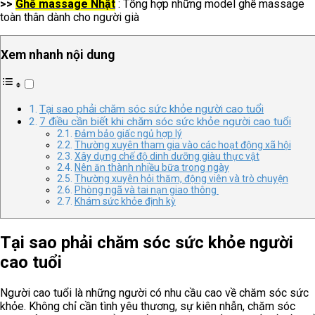
>>
Ghế massage Nhật
: Tổng hợp những model ghế massage
toàn thân dành cho người già
Xem nhanh nội dung
Tại sao phải chăm sóc sức khỏe người cao tuổi
7 điều cần biết khi chăm sóc sức khỏe người cao tuổi
Đảm bảo giấc ngủ hợp lý
Thường xuyên tham gia vào các hoạt động xã hội
Xây dựng chế độ dinh dưỡng giàu thực vật
Nên ăn thành nhiều bữa trong ngày
Thường xuyên hỏi thăm, động viên và trò chuyện
Phòng ngã và tai nạn giao thông
Khám sức khỏe định kỳ
Tại sao phải chăm sóc sức khỏe người
cao tuổi
Người cao tuổi là những người có nhu cầu cao về chăm sóc sức
khỏe. Không chỉ cần tình yêu thương, sự kiên nhẫn, chăm sóc