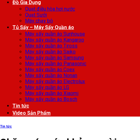
Đồ Gia Dụng
Quạt điều hòa hơi nước
Quạt Sưởi
Máy chạy bộ
Tủ Sấy – Máy Sấy Quần áo
Máy sấy quần áo Sunhouse
Máy sấy quần áo Kangaroo
Máy sấy quần áo Tiross
Máy sấy quần áo Saiko
Máy sấy quần áo Samsung
Máy sấy quần áo Panasonic
Máy sấy quần áo Coex
Máy sấy quần áo Nonan
Máy sấy quần áo Electrolux
Máy sấy quần áo LG
Máy sấy quần áo Xiaomi
Máy sấy quần áo Bosch
Tin tức
Video Sản Phẩm
Tin tức