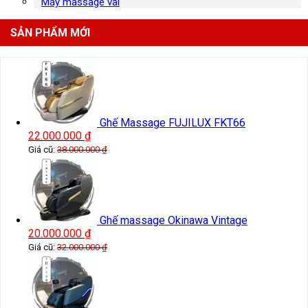
Máy massage vai
SẢN PHẨM MỚI
Ghế Massage FUJILUX FKT66
22.000.000
₫
Giá cũ:
38.000.000
₫
Ghế massage Okinawa Vintage
20.000.000
₫
Giá cũ:
32.000.000
₫