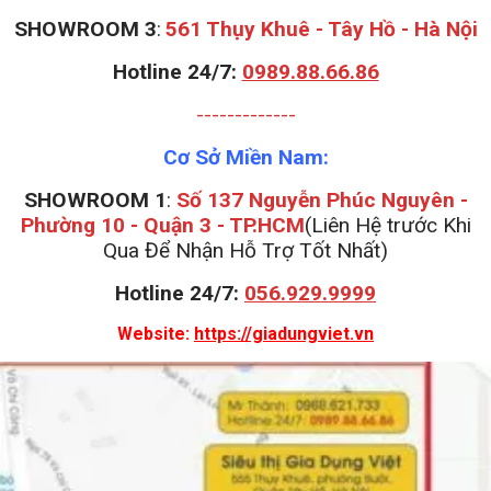
S
HOWROOM 3
:
561 Thụy Khuê - Tây Hồ - Hà Nội
Hotline 24/7:
0989.88.66.86
-------------
Cơ Sở Miền Nam:
SHOWROOM 1
:
Số 137 Nguyễn Phúc Nguyên -
Phường 10 - Quận 3 - TP.HCM
(Liên Hệ trước Khi
Qua Để Nhận Hỗ Trợ Tốt Nhất)
Hotline 24/7:
056.929.9999
Website:
https://giadungviet.vn