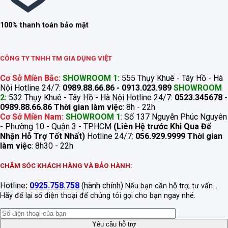
100% thanh toán bảo mật
CÔNG TY TNHH TM GIA DỤNG VIỆT
Cơ Sở Miền Bắc:
SHOWROOM 1:
555 Thụy Khuê - Tây Hồ - Hà
Nội Hotline 24/7:
0989.88.66.86 - 0913.023.989
SHOWROOM
2:
532 Thụy Khuê - Tây Hồ - Hà Nội Hotline 24/7:
0523.345678 -
0989.88.66.86
Thời gian làm việc
: 8h - 22h
Cơ Sở Miền Nam:
SHOWROOM 1
: Số 137 Nguyễn Phúc Nguyên
- Phường 10 - Quận 3 - TP.HCM
(Liên Hệ trước Khi Qua Để
Nhận Hỗ Trợ Tốt Nhất)
Hotline 24/7:
056.929.9999
Thời gian
làm việc
: 8h30 - 22h
CHĂM SÓC KHÁCH HÀNG VÀ BẢO HÀNH:
Hotline
:
0925.758.758
(hành chính)
Nếu bạn cần hỗ trợ, tư vấn...
Hãy để lại số điện thoại để chúng tôi gọi cho bạn ngay nhé.