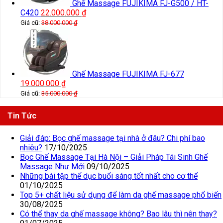
Ghế Massage FUJIKIMA FJ-G500 / HT-
C420
22.000.000
₫
Giá cũ:
38.000.000
₫
Ghế Massage FUJIKIMA FJ-677
19.000.000
₫
Giá cũ:
35.000.000
₫
Tin Tức
Giải đáp: Bọc ghế massage tại nhà ở đâu? Chi phí bao
nhiêu?
17/10/2025
Bọc Ghế Massage Tại Hà Nội – Giải Pháp Tái Sinh Ghế
Massage Như Mới
09/10/2025
Những bài tập thể dục buổi sáng tốt nhất cho cơ thể
01/10/2025
Top 5+ chất liệu sử dụng để làm da ghế massage phổ biến
30/08/2025
Có thể thay da ghế massage không? Bao lâu thì nên thay?