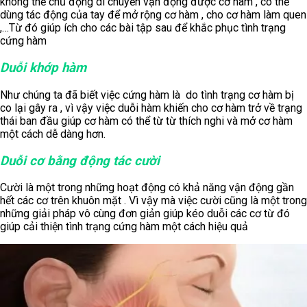
không thể chủ động di chuyển vận động được cơ hàm , có thể
dùng tác động của tay để mở rộng cơ hàm , cho cơ hàm làm quen
,…Từ đó giúp ích cho các bài tập sau để khắc phục tình trạng
cứng hàm
Duỗi khớp hàm
Như chúng ta đã biết việc cứng hàm là do tình trạng cơ hàm bị
co lại gây ra , vì vậy việc duỗi hàm khiến cho cơ hàm trở về trạng
thái ban đầu giúp cơ hàm có thể từ từ thích nghi và mở cơ hàm
một cách dễ dàng hơn.
Duỗi cơ bằng động tác cười
Cười là một trong những hoạt động có khả năng vận động gần
hết các cơ trên khuôn mặt . Vì vậy mà việc cười cũng là một trong
những giải pháp vô cùng đơn giản giúp kéo duỗi các cơ từ đó
giúp cải thiện tình trạng cứng hàm một cách hiệu quả