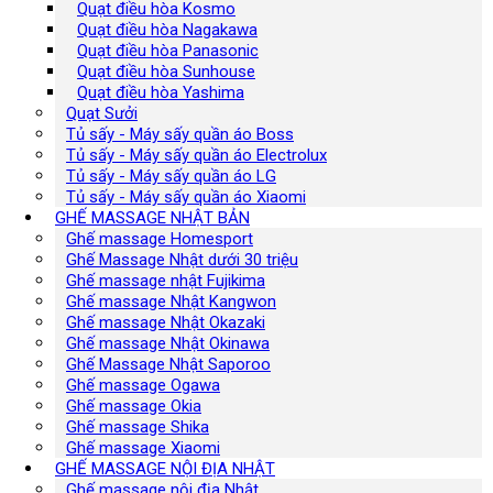
Quạt điều hòa Kosmo
Quạt điều hòa Nagakawa
Quạt điều hòa Panasonic
Quạt điều hòa Sunhouse
Quạt điều hòa Yashima
Quạt Sưởi
Tủ sấy - Máy sấy quần áo Boss
Tủ sấy - Máy sấy quần áo Electrolux
Tủ sấy - Máy sấy quần áo LG
Tủ sấy - Máy sấy quần áo Xiaomi
GHẾ MASSAGE NHẬT BẢN
Ghế massage Homesport
Ghế Massage Nhật dưới 30 triệu
Ghế massage nhật Fujikima
Ghế massage Nhật Kangwon
Ghế massage Nhật Okazaki
Ghế massage Nhật Okinawa
Ghế Massage Nhật Saporoo
Ghế massage Ogawa
Ghế massage Okia
Ghế massage Shika
Ghế massage Xiaomi
GHẾ MASSAGE NỘI ĐỊA NHẬT
Ghế massage nội địa Nhật