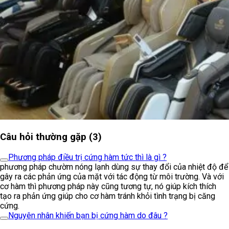
Câu hỏi thường gặp (3)
Phương pháp điều trị cứng hàm tức thì là gì ?
phương pháp chườm nóng lạnh dùng sự thay đổi của nhiệt độ để
gây ra các phản ứng của mặt với tác động từ môi trường. Và với
cơ hàm thì phương pháp này cũng tương tự, nó giúp kích thích
tạo ra phản ứng giúp cho cơ hàm tránh khỏi tình trạng bị căng
cứng.
Nguyên nhân khiến bạn bị cứng hàm do đâu ?