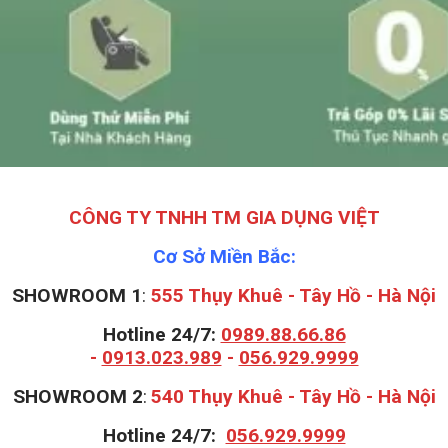
CÔNG TY TNHH TM GIA DỤNG VIỆT
Cơ Sở Miền Bắc:
SHOWROOM 1
:
555 Thụy Khuê - Tây Hồ - Hà Nội
Hotline 24/7:
0989.88.66.86
-
0913.023.989
-
056.929.9999
S
HOWROOM 2
:
540 Thụy Khuê - Tây Hồ - Hà Nội
Hotline 24/7:
056.929.9999