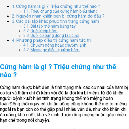
Cứng hàm là gì ? Triệu chứng như thế nào ?
Triệu chứng của cứng hàm biểu hiện :
Nguyên nhân khiến bạn bị cứng hàm do đâu ?
Các bài tập khắc phục tình trạng cứng hàm
Bài tập mở hàm bằng tay
Duỗi khớp hàm
Duỗi cơ bằng động tác cười
Phương pháp điều trị cứng hàm tức thì
Chườm nóng hoặc chườm lạnh
Massage điều trị cứng hàm
Cứng hàm là gì ? Triệu chứng như thế
nào ?
Cứng hàm được biết đến là tình trạng mà các cơ nhai của hàm bị
co lại và thậm chí đi kèm với đó là đôi khi bị viêm, từ đó khiến
người bệnh xuất hiện tình trạng không thể mở miệng hoàn
toàn.Đồng thời ngay cả khi ăn uống cũng không thể mở to miệng,
ngoài ra bạn còn có thể gặp phải nhiều vấn đề, như khó khăn khi
ăn uống, khó nuốt, khó vệ sinh được răng miệng hoặc gặp nhiều
hạn chế trong nói chuyện.