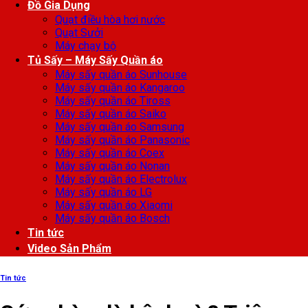
Đồ Gia Dụng
Quạt điều hòa hơi nước
Quạt Sưởi
Máy chạy bộ
Tủ Sấy – Máy Sấy Quần áo
Máy sấy quần áo Sunhouse
Máy sấy quần áo Kangaroo
Máy sấy quần áo Tiross
Máy sấy quần áo Saiko
Máy sấy quần áo Samsung
Máy sấy quần áo Panasonic
Máy sấy quần áo Coex
Máy sấy quần áo Nonan
Máy sấy quần áo Electrolux
Máy sấy quần áo LG
Máy sấy quần áo Xiaomi
Máy sấy quần áo Bosch
Tin tức
Video Sản Phẩm
Tin tức