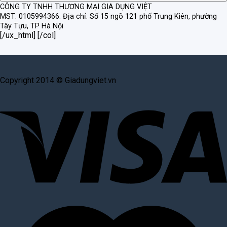
CÔNG TY TNHH THƯƠNG MẠI GIA DỤNG VIỆT
MST: 0105994366.
Địa chỉ: Số 15 ngõ 121 phố Trung Kiên, phường
Tây Tựu, TP Hà Nội
[/ux_html] [/col]
Copyright 2014 © Giadungviet.vn