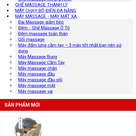
GHẾ MASSAGE THANH LÝ
MÁY CHẠY BỘ ĐIỆN ĐA NĂNG
MÁY MASSAGE - MÁY MÁT XA
Đai Massage giảm béo
Đệm - Ghế Massage Ô Tô
Đệm massage toàn thân
Gối massage
Máy đấm lưng cầm tay – 3 máy tốt nhất bạn nên sử
dụng
Máy Massage Bụng
Máy Massage Cầm Tay
Máy massage chân
Máy massage đầu
Máy massage đầu gối
Máy massage mặt
Máy massage vai
SẢN PHẨM MỚI