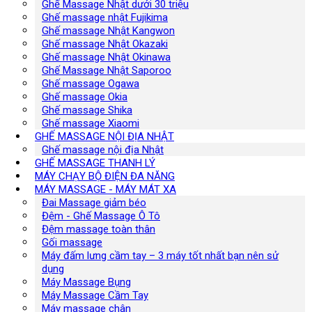
Ghế Massage Nhật dưới 30 triệu
Ghế massage nhật Fujikima
Ghế massage Nhật Kangwon
Ghế massage Nhật Okazaki
Ghế massage Nhật Okinawa
Ghế Massage Nhật Saporoo
Ghế massage Ogawa
Ghế massage Okia
Ghế massage Shika
Ghế massage Xiaomi
GHẾ MASSAGE NỘI ĐỊA NHẬT
Ghế massage nội địa Nhật
GHẾ MASSAGE THANH LÝ
MÁY CHẠY BỘ ĐIỆN ĐA NĂNG
MÁY MASSAGE - MÁY MÁT XA
Đai Massage giảm béo
Đệm - Ghế Massage Ô Tô
Đệm massage toàn thân
Gối massage
Máy đấm lưng cầm tay – 3 máy tốt nhất bạn nên sử
dụng
Máy Massage Bụng
Máy Massage Cầm Tay
Máy massage chân