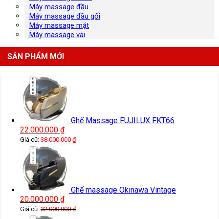
Máy massage đầu
Máy massage đầu gối
Máy massage mặt
Máy massage vai
SẢN PHẨM MỚI
Ghế Massage FUJILUX FKT66
22.000.000
₫
Giá cũ:
38.000.000
₫
Ghế massage Okinawa Vintage
20.000.000
₫
Giá cũ:
32.000.000
₫