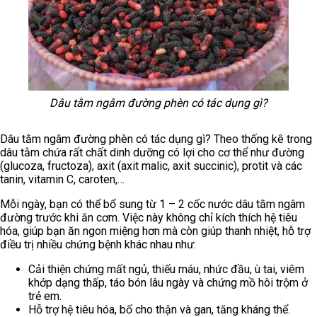
Dâu tằm ngâm đường phèn có tác dụng gì?
Dâu tằm ngâm đường phèn có tác dụng gì? Theo thống kê trong
dâu tằm chứa rất chất dinh dưỡng có lợi cho cơ thể như đường
(glucoza, fructoza), axit (axit malic, axit succinic), protit và các
tanin, vitamin C, caroten,…
Mỗi ngày, bạn có thể bổ sung từ 1 – 2 cốc nước dâu tằm ngâm
đường trước khi ăn cơm. Việc này không chỉ kích thích hệ tiêu
hóa, giúp bạn ăn ngon miệng hơn mà còn giúp thanh nhiệt, hỗ trợ
điều trị nhiều chứng bệnh khác nhau như:
Cải thiện chứng mất ngủ, thiếu máu, nhức đầu, ù tai, viêm
khớp dạng thấp, táo bón lâu ngày và chứng mồ hôi trộm ở
trẻ em.
Hỗ trợ hệ tiêu hóa, bổ cho thận và gan, tăng kháng thể.