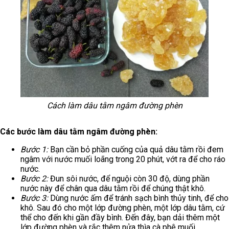
Cách làm dâu tằm ngâm đường phèn
Các bước làm dâu tằm ngâm đường phèn:
Bước 1:
Bạn cần bỏ phần cuống của quả dâu tằm rồi đem
ngâm với nước muối loãng trong 20 phút, vớt ra để cho ráo
nước.
Bước 2:
Đun sôi nước, để nguội còn 30 độ, dùng phần
nước này để chân qua dâu tằm rồi để chúng thật khô.
Bước 3:
Dùng nước ấm để tránh sạch bình thủy tinh, để cho
khô. Sau đó cho một lớp đường phèn, một lớp dâu tằm, cứ
thể cho đến khi gần đầy bình. Đến đây, bạn dải thêm một
lớp đường phèn và rắc thêm nửa thìa cà phê muối.