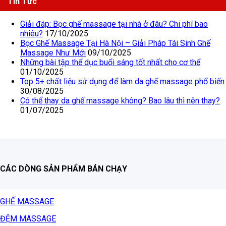
Tin Tức
Giải đáp: Bọc ghế massage tại nhà ở đâu? Chi phí bao
nhiêu?
17/10/2025
Bọc Ghế Massage Tại Hà Nội – Giải Pháp Tái Sinh Ghế
Massage Như Mới
09/10/2025
Những bài tập thể dục buổi sáng tốt nhất cho cơ thể
01/10/2025
Top 5+ chất liệu sử dụng để làm da ghế massage phổ biến
30/08/2025
Có thể thay da ghế massage không? Bao lâu thì nên thay?
01/07/2025
CÁC DÒNG SẢN PHẨM BÁN CHẠY
GHẾ MASSAGE
ĐỆM MASSAGE