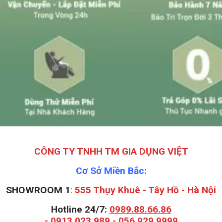
CÔNG TY TNHH TM GIA DỤNG VIỆT
Cơ Sở Miền Bắc:
SHOWROOM 1
:
555 Thụy Khuê - Tây Hồ - Hà Nội
Hotline 24/7:
0989.88.66.86
-
0913.023.989
-
056.929.9999