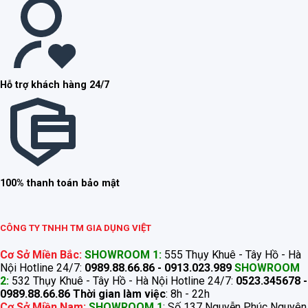
Hỗ trợ khách hàng 24/7
100% thanh toán bảo mật
CÔNG TY TNHH TM GIA DỤNG VIỆT
Cơ Sở Miền Bắc:
SHOWROOM 1:
555 Thụy Khuê - Tây Hồ - Hà
Nội Hotline 24/7:
0989.88.66.86 - 0913.023.989
SHOWROOM
2:
532 Thụy Khuê - Tây Hồ - Hà Nội Hotline 24/7:
0523.345678 -
0989.88.66.86
Thời gian làm việc
: 8h - 22h
Cơ Sở Miền Nam:
SHOWROOM 1
: Số 137 Nguyễn Phúc Nguyên