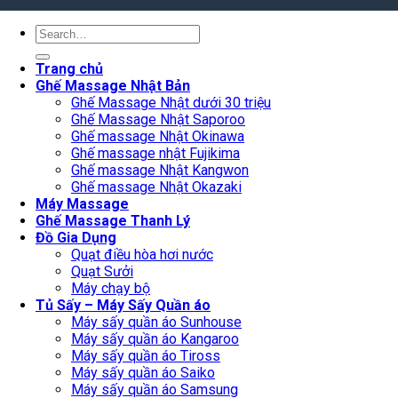
Search
for:
Trang chủ
Ghế Massage Nhật Bản
Ghế Massage Nhật dưới 30 triệu
Ghế Massage Nhật Saporoo
Ghế massage Nhật Okinawa
Ghế massage nhật Fujikima
Ghế massage Nhật Kangwon
Ghế massage Nhật Okazaki
Máy Massage
Ghế Massage Thanh Lý
Đồ Gia Dụng
Quạt điều hòa hơi nước
Quạt Sưởi
Máy chạy bộ
Tủ Sấy – Máy Sấy Quần áo
Máy sấy quần áo Sunhouse
Máy sấy quần áo Kangaroo
Máy sấy quần áo Tiross
Máy sấy quần áo Saiko
Máy sấy quần áo Samsung