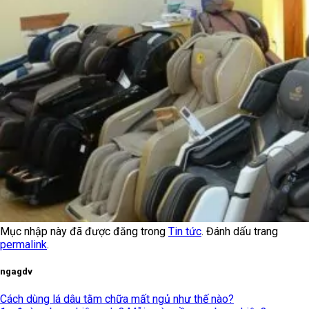
Mục nhập này đã được đăng trong
Tin tức
. Đánh dấu trang
permalink
.
ngagdv
Cách dùng lá dâu tằm chữa mất ngủ như thế nào?