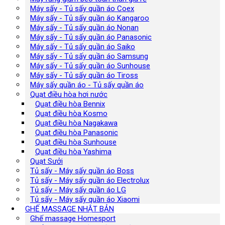
Máy sấy - Tủ sấy quần áo Coex
Máy sấy - Tủ sấy quần áo Kangaroo
Máy sấy - Tủ sấy quần áo Nonan
Máy sấy - Tủ sấy quần áo Panasonic
Máy sấy - Tủ sấy quần áo Saiko
Máy sấy - Tủ sấy quần áo Samsung
Máy sấy - Tủ sấy quần áo Sunhouse
Máy sấy - Tủ sấy quần áo Tiross
Máy sấy quần áo - Tủ sấy quần áo
Quạt điều hòa hơi nước
Quạt điều hòa Bennix
Quạt điều hòa Kosmo
Quạt điều hòa Nagakawa
Quạt điều hòa Panasonic
Quạt điều hòa Sunhouse
Quạt điều hòa Yashima
Quạt Sưởi
Tủ sấy - Máy sấy quần áo Boss
Tủ sấy - Máy sấy quần áo Electrolux
Tủ sấy - Máy sấy quần áo LG
Tủ sấy - Máy sấy quần áo Xiaomi
GHẾ MASSAGE NHẬT BẢN
Ghế massage Homesport