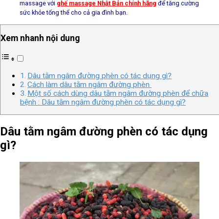
massage với
ghế massage Nhật Bản chính hãng
để tăng cường
sức khỏe tổng thể cho cả gia đình bạn.
Xem nhanh nội dung
Dâu tằm ngâm đường phèn có tác dụng gì?
Cách làm dâu tằm ngâm đường phèn
Một số cách dùng dâu tằm ngâm đường phèn để chữa
bệnh : Dâu tằm ngâm đường phèn có tác dụng gì?
Dâu tằm ngâm đường phèn có tác dụng
gì?