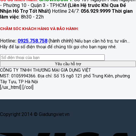
- Phường 10 - Quận 3 - TP.HCM
(Liên Hệ trước Khi Qua Để
Nhận Hỗ Trợ Tốt Nhất)
Hotline 24/7:
056.929.9999
Thời gian
làm việc
: 8h30 - 22h
CHĂM SÓC KHÁCH HÀNG VÀ BẢO HÀNH:
Hotline
:
0925.758.758
(hành chính)
Nếu bạn cần hỗ trợ, tư vấn...
Hãy để lại số điện thoại để chúng tôi gọi cho bạn ngay nhé.
CÔNG TY TNHH THƯƠNG MẠI GIA DỤNG VIỆT
MST: 0105994366.
Địa chỉ: Số 15 ngõ 121 phố Trung Kiên, phường
Tây Tựu, TP Hà Nội
[/ux_html] [/col]
Copyright 2014 © Giadungviet.vn