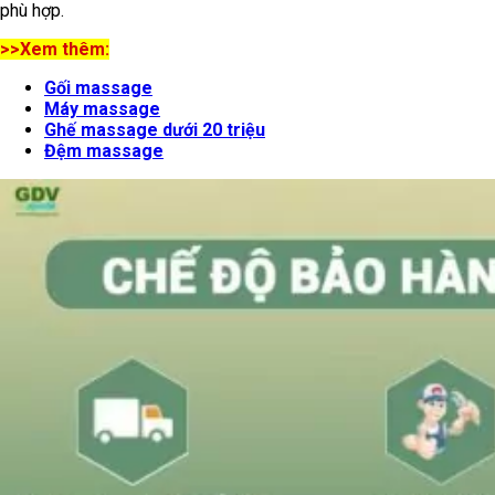
phù hợp.
>>Xem thêm:
Gối massage
Máy massage
Ghế massage dưới 20 triệu
Đệm massage