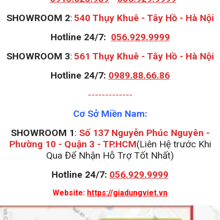
S
HOWROOM 2
:
540 Thụy Khuê - Tây Hồ - Hà Nội
Hotline 24/7:
056.929.9999
S
HOWROOM 3
:
561 Thụy Khuê - Tây Hồ - Hà Nội
Hotline 24/7:
0989.88.66.86
-------------
Cơ Sở Miền Nam:
SHOWROOM 1
:
Số 137 Nguyễn Phúc Nguyên -
Phường 10 - Quận 3 - TP.HCM
(Liên Hệ trước Khi
Qua Để Nhận Hỗ Trợ Tốt Nhất)
Hotline 24/7:
056.929.9999
Website:
https://giadungviet.vn