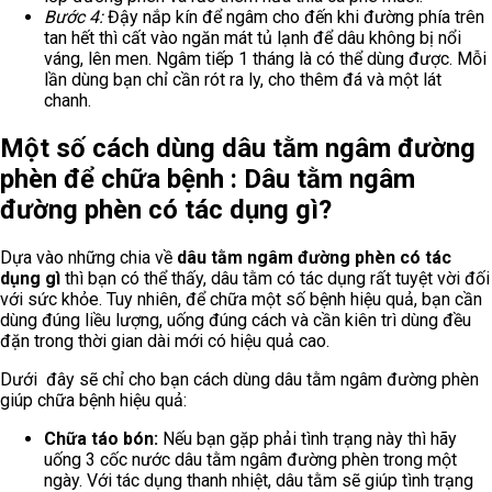
Bước 4:
Đậy nắp kín để ngâm cho đến khi đường phía trên
tan hết thì cất vào ngăn mát tủ lạnh để dâu không bị nổi
váng, lên men. Ngâm tiếp 1 tháng là có thể dùng được. Mỗi
lần dùng bạn chỉ cần rót ra ly, cho thêm đá và một lát
chanh.
Một số cách dùng dâu tằm ngâm đường
phèn để chữa bệnh : Dâu tằm ngâm
đường phèn có tác dụng gì?
Dựa vào những chia về
dâu tằm ngâm đường phèn có tác
dụng gì
thì bạn có thể thấy, dâu tằm có tác dụng rất tuyệt vời đối
với sức khỏe. Tuy nhiên, để chữa một số bệnh hiệu quả, bạn cần
dùng đúng liều lượng, uống đúng cách và cần kiên trì dùng đều
đặn trong thời gian dài mới có hiệu quả cao.
Dưới đây sẽ chỉ cho bạn cách dùng dâu tằm ngâm đường phèn
giúp chữa bệnh hiệu quả:
Chữa táo bón:
Nếu bạn gặp phải tình trạng này thì hãy
uống 3 cốc nước dâu tằm ngâm đường phèn trong một
ngày. Với tác dụng thanh nhiệt, dâu tằm sẽ giúp tình trạng