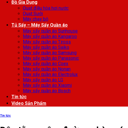
Đồ Gia Dụng
Quạt điều hòa hơi nước
Quạt Sưởi
Máy chạy bộ
Tủ Sấy – Máy Sấy Quần áo
Máy sấy quần áo Sunhouse
Máy sấy quần áo Kangaroo
Máy sấy quần áo Tiross
Máy sấy quần áo Saiko
Máy sấy quần áo Samsung
Máy sấy quần áo Panasonic
Máy sấy quần áo Coex
Máy sấy quần áo Nonan
Máy sấy quần áo Electrolux
Máy sấy quần áo LG
Máy sấy quần áo Xiaomi
Máy sấy quần áo Bosch
Tin tức
Video Sản Phẩm
Tin tức