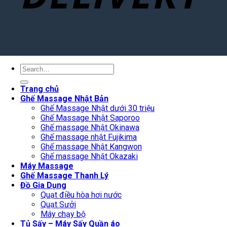
Search
for:
Trang chủ
Ghế Massage Nhật Bản
Ghế Massage Nhật dưới 30 triệu
Ghế Massage Nhật Saporoo
Ghế massage Nhật Okinawa
Ghế massage nhật Fujikima
Ghế massage Nhật Kangwon
Ghế massage Nhật Okazaki
Máy Massage
Ghế Massage Thanh Lý
Đồ Gia Dụng
Quạt điều hòa hơi nước
Quạt Sưởi
Máy chạy bộ
Tủ Sấy – Máy Sấy Quần áo