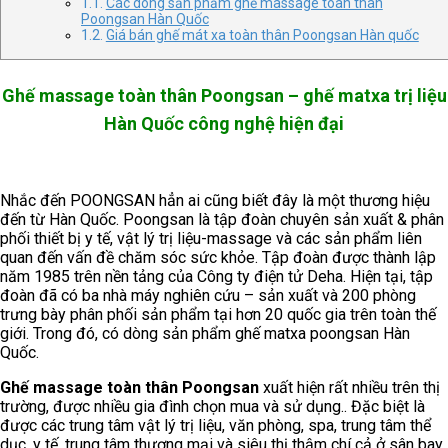
Các dòng sản phẩm ghế massage toàn thân
Poongsan Hàn Quốc
Giá bán ghế mát xa toàn thân Poongsan Hàn quốc
Ghế massage toàn thân Poongsan – ghế matxa trị liệu
Hàn Quốc công nghệ hiện đại
Nhắc đến POONGSAN hẳn ai cũng biết đây là một thương hiệu
đến từ Hàn Quốc. Poongsan là tập đoàn chuyên sản xuất & phân
phối thiết bị y tế, vật lý trị liệu-massage và các sản phẩm liên
quan đến vấn đề chăm sóc sức khỏe. Tập đoàn được thành lập
năm 1985 trên nền tảng của Công ty điện tử Deha. Hiện tại, tập
đoàn đã có ba nhà máy nghiên cứu – sản xuất và 200 phòng
trưng bày phân phối sản phẩm tại hơn 20 quốc gia trên toàn thế
giới. Trong đó, có dòng sản phẩm ghế matxa poongsan Hàn
Quốc.
Ghế massage toàn thân Poongsan
xuất hiện rất nhiều trên thị
trường, được nhiều gia đình chọn mua và sử dụng.. Đặc biệt là
được các trung tâm vật lý trị liệu, văn phòng, spa, trung tâm thể
dục, y tế, trung tâm thương mại và siêu thị thậm chí cả ở sân bay