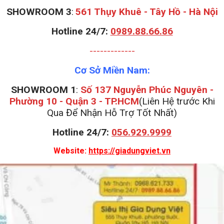
S
HOWROOM 3
:
561 Thụy Khuê - Tây Hồ - Hà Nội
Hotline 24/7:
0989.88.66.86
-------------
Cơ Sở Miền Nam:
SHOWROOM 1
:
Số 137 Nguyễn Phúc Nguyên -
Phường 10 - Quận 3 - TP.HCM
(Liên Hệ trước Khi
Qua Để Nhận Hỗ Trợ Tốt Nhất)
Hotline 24/7:
056.929.9999
Website:
https://giadungviet.vn