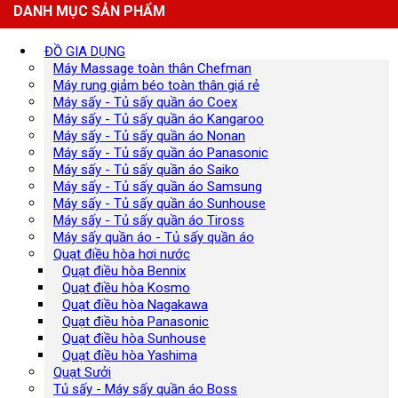
DANH MỤC SẢN PHẨM
ĐỒ GIA DỤNG
Máy Massage toàn thân Chefman
Máy rung giảm béo toàn thân giá rẻ
Máy sấy - Tủ sấy quần áo Coex
Máy sấy - Tủ sấy quần áo Kangaroo
Máy sấy - Tủ sấy quần áo Nonan
Máy sấy - Tủ sấy quần áo Panasonic
Máy sấy - Tủ sấy quần áo Saiko
Máy sấy - Tủ sấy quần áo Samsung
Máy sấy - Tủ sấy quần áo Sunhouse
Máy sấy - Tủ sấy quần áo Tiross
Máy sấy quần áo - Tủ sấy quần áo
Quạt điều hòa hơi nước
Quạt điều hòa Bennix
Quạt điều hòa Kosmo
Quạt điều hòa Nagakawa
Quạt điều hòa Panasonic
Quạt điều hòa Sunhouse
Quạt điều hòa Yashima
Quạt Sưởi
Tủ sấy - Máy sấy quần áo Boss