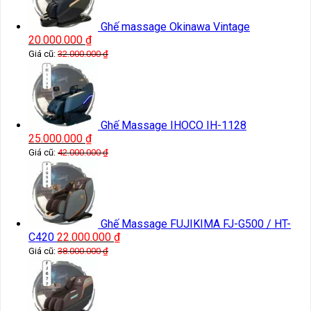
Ghế massage Okinawa Vintage
20.000.000
₫
Giá cũ:
32.000.000
₫
Ghế Massage IHOCO IH-1128
25.000.000
₫
Giá cũ:
42.000.000
₫
Ghế Massage FUJIKIMA FJ-G500 / HT-
C420
22.000.000
₫
Giá cũ:
38.000.000
₫