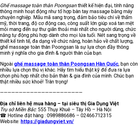
Ghế massage toàn thân Poongsan
thiết kế hiện đại, tính năng
thông minh hoạt động như tổ hợp bàn tay massage bằng máy
chuyên nghiệp. Mẫu mã sang trọng, đảm bảo tiêu chí về thẩm
mỹ, thời trang, độ cơ động cao, công suất lớn giúp xoá tan mệt
mỏi mang đến sự thư giãn thoải mái nhất cho người dùng, chức
năng tự động phù hợp dành cho mọi lứa tuổi. Nét sang trọng về
thiết kế tinh tế, đa dạng về chức năng, hoàn hảo về chất lượng,
ghế massage toàn thân Poongsan là sự lựa chọn đầy thông
minh ý nghĩa cho gia đình & người thân của bạn.
Ngoài
ghế massage toàn thân Poongsan Hàn Quốc
, bạn còn
nhiều lựa chọn thú vị khác. Hãy tìm hiểu thật kỹ để đưa ra lựa
chọn phù hợp nhất cho bản thân & gia đình của mình. Chúc bạn
thật nhiều sức khoẻ! Trân trọng!
——————————————————————
Địa chỉ liên hệ mua hàng – tại siêu thị Gia Dụng Việt
Trụ sở Miền Bắc
: 555 Thụy Khuê – Tây Hồ – Hà Nội
☎ Hotline đặt hàng : 0989886686 – 02466712315
Website:
https://giadungviet.vn/