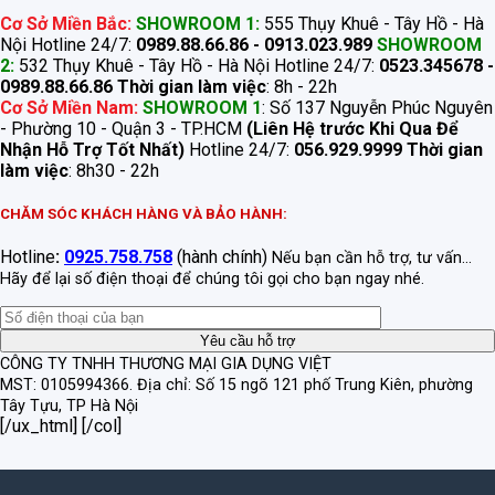
Cơ Sở Miền Bắc:
SHOWROOM 1:
555 Thụy Khuê - Tây Hồ - Hà
Nội Hotline 24/7:
0989.88.66.86 - 0913.023.989
SHOWROOM
2:
532 Thụy Khuê - Tây Hồ - Hà Nội Hotline 24/7:
0523.345678 -
0989.88.66.86
Thời gian làm việc
: 8h - 22h
Cơ Sở Miền Nam:
SHOWROOM 1
: Số 137 Nguyễn Phúc Nguyên
- Phường 10 - Quận 3 - TP.HCM
(Liên Hệ trước Khi Qua Để
Nhận Hỗ Trợ Tốt Nhất)
Hotline 24/7:
056.929.9999
Thời gian
làm việc
: 8h30 - 22h
CHĂM SÓC KHÁCH HÀNG VÀ BẢO HÀNH:
Hotline
:
0925.758.758
(hành chính)
Nếu bạn cần hỗ trợ, tư vấn...
Hãy để lại số điện thoại để chúng tôi gọi cho bạn ngay nhé.
CÔNG TY TNHH THƯƠNG MẠI GIA DỤNG VIỆT
MST: 0105994366.
Địa chỉ: Số 15 ngõ 121 phố Trung Kiên, phường
Tây Tựu, TP Hà Nội
[/ux_html] [/col]