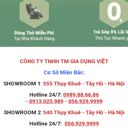
CÔNG TY TNHH TM GIA DỤNG VIỆT
Cơ Sở Miền Bắc:
SHOWROOM 1
:
555 Thụy Khuê - Tây Hồ - Hà Nội
Hotline 24/7:
0989.88.66.86
-
0913.023.989
-
056.929.9999
S
HOWROOM 2
:
540 Thụy Khuê - Tây Hồ - Hà Nội
Hotline 24/7:
056.929.9999