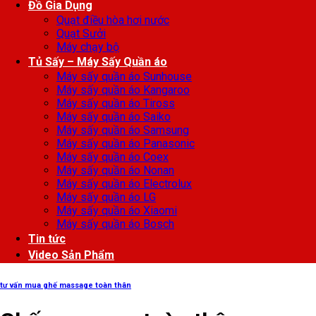
Đồ Gia Dụng
Quạt điều hòa hơi nước
Quạt Sưởi
Máy chạy bộ
Tủ Sấy – Máy Sấy Quần áo
Máy sấy quần áo Sunhouse
Máy sấy quần áo Kangaroo
Máy sấy quần áo Tiross
Máy sấy quần áo Saiko
Máy sấy quần áo Samsung
Máy sấy quần áo Panasonic
Máy sấy quần áo Coex
Máy sấy quần áo Nonan
Máy sấy quần áo Electrolux
Máy sấy quần áo LG
Máy sấy quần áo Xiaomi
Máy sấy quần áo Bosch
Tin tức
Video Sản Phẩm
tư vấn mua ghế massage toàn thân