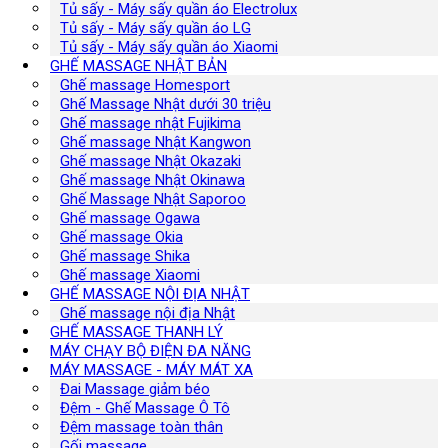
Tủ sấy - Máy sấy quần áo Electrolux
Tủ sấy - Máy sấy quần áo LG
Tủ sấy - Máy sấy quần áo Xiaomi
GHẾ MASSAGE NHẬT BẢN
Ghế massage Homesport
Ghế Massage Nhật dưới 30 triệu
Ghế massage nhật Fujikima
Ghế massage Nhật Kangwon
Ghế massage Nhật Okazaki
Ghế massage Nhật Okinawa
Ghế Massage Nhật Saporoo
Ghế massage Ogawa
Ghế massage Okia
Ghế massage Shika
Ghế massage Xiaomi
GHẾ MASSAGE NỘI ĐỊA NHẬT
Ghế massage nội địa Nhật
GHẾ MASSAGE THANH LÝ
MÁY CHẠY BỘ ĐIỆN ĐA NĂNG
MÁY MASSAGE - MÁY MÁT XA
Đai Massage giảm béo
Đệm - Ghế Massage Ô Tô
Đệm massage toàn thân
Gối massage