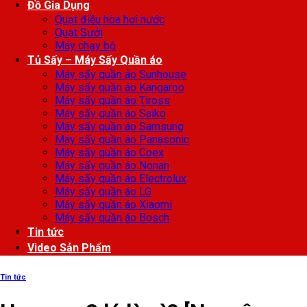
Đồ Gia Dụng
Quạt điều hòa hơi nước
Quạt Sưởi
Máy chạy bộ
Tủ Sấy – Máy Sấy Quần áo
Máy sấy quần áo Sunhouse
Máy sấy quần áo Kangaroo
Máy sấy quần áo Tiross
Máy sấy quần áo Saiko
Máy sấy quần áo Samsung
Máy sấy quần áo Panasonic
Máy sấy quần áo Coex
Máy sấy quần áo Nonan
Máy sấy quần áo Electrolux
Máy sấy quần áo LG
Máy sấy quần áo Xiaomi
Máy sấy quần áo Bosch
Tin tức
Video Sản Phẩm
Tin tức