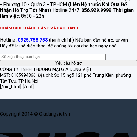
- Phường 10 - Quận 3 - TP.HCM
(Liên Hệ trước Khi Qua Để
Nhận Hỗ Trợ Tốt Nhất)
Hotline 24/7:
056.929.9999
Thời gian
làm việc
: 8h30 - 22h
CHĂM SÓC KHÁCH HÀNG VÀ BẢO HÀNH:
Hotline
:
0925.758.758
(hành chính)
Nếu bạn cần hỗ trợ, tư vấn...
Hãy để lại số điện thoại để chúng tôi gọi cho bạn ngay nhé.
CÔNG TY TNHH THƯƠNG MẠI GIA DỤNG VIỆT
MST: 0105994366.
Địa chỉ: Số 15 ngõ 121 phố Trung Kiên, phường
Tây Tựu, TP Hà Nội
[/ux_html] [/col]
Copyright 2014 © Giadungviet.vn