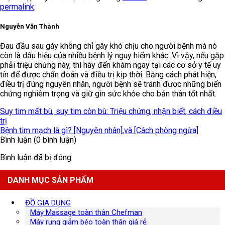
permalink
.
Nguyễn Văn Thành
Đau đầu sau gáy không chỉ gây khó chịu cho người bệnh mà nó
còn là dấu hiệu của nhiều bệnh lý nguy hiểm khác. Vì vậy, nếu gặp
phải triệu chứng này, thì hãy đến khám ngay tại các cơ sở y tế uy
tín để được chẩn đoán và điều trị kịp thời. Bằng cách phát hiện,
điều trị đúng nguyên nhân, người bệnh sẽ tránh được những biến
chứng nghiêm trọng và giữ gìn sức khỏe cho bản thân tốt nhất.
Suy tim mất bù, suy tim còn bù: Triệu chứng, nhận biết, cách điều
trị
Bệnh tim mạch là gì? [Nguyên nhân],và [Cách phòng ngừa]
Bình luận (0 bình luận)
Bình luận đã bị đóng.
DANH MỤC SẢN PHẨM
ĐỒ GIA DỤNG
Máy Massage toàn thân Chefman
Máy rung giảm béo toàn thân giá rẻ