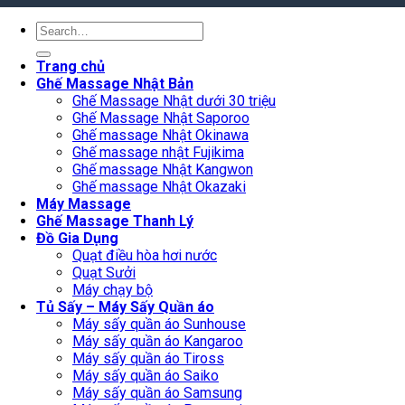
Search
for:
Trang chủ
Ghế Massage Nhật Bản
Ghế Massage Nhật dưới 30 triệu
Ghế Massage Nhật Saporoo
Ghế massage Nhật Okinawa
Ghế massage nhật Fujikima
Ghế massage Nhật Kangwon
Ghế massage Nhật Okazaki
Máy Massage
Ghế Massage Thanh Lý
Đồ Gia Dụng
Quạt điều hòa hơi nước
Quạt Sưởi
Máy chạy bộ
Tủ Sấy – Máy Sấy Quần áo
Máy sấy quần áo Sunhouse
Máy sấy quần áo Kangaroo
Máy sấy quần áo Tiross
Máy sấy quần áo Saiko
Máy sấy quần áo Samsung