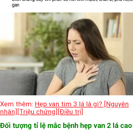
gan
Xem thêm:
Hẹp van tim 3 lá là gì? [Nguyên
nhân][Triệu chứng][Điều trị]
Đối tượng tỉ lệ mắc bệnh hẹp van 2 lá cao