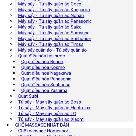
Máy sấy - Tủ sấy quần áo Coex
Máy sấy - Tủ sấy quần áo Kangaroo
Máy sấy - Tủ sấy quần áo Nonan
Máy sấy - Tủ sấy quần áo Panasonic
Máy sấy - Tủ sấy quần áo Saiko
Máy sấy - Tủ sấy quần áo Samsung
Máy sấy - Tủ sấy quần áo Sunhouse
Máy sấy - Tủ sấy quần áo Tiross
Máy sấy quần áo - Tủ sấy quần áo
Quạt điều hòa hơi nước
Quạt điều hòa Bennix
Quạt điều hòa Kosmo
Quạt điều hòa Nagakawa
Quạt điều hòa Panasonic
Quạt điều hòa Sunhouse
Quạt điều hòa Yashima
Quạt Sưởi
Tủ sấy - Máy sấy quần áo Boss
Tủ sấy - Máy sấy quần áo Electrolux
Tủ sấy - Máy sấy quần áo LG
Tủ sấy - Máy sấy quần áo Xiaomi
GHẾ MASSAGE NHẬT BẢN
Ghế massage Homesport