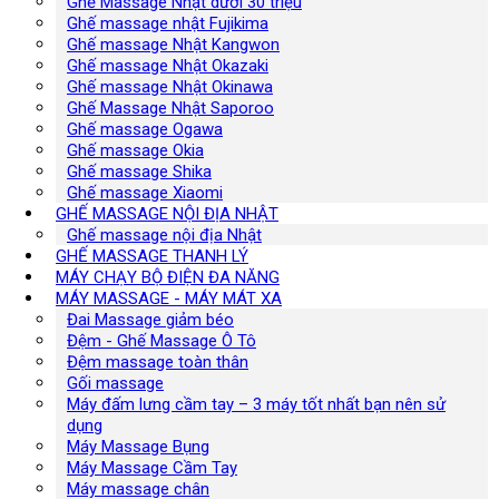
Ghế Massage Nhật dưới 30 triệu
Ghế massage nhật Fujikima
Ghế massage Nhật Kangwon
Ghế massage Nhật Okazaki
Ghế massage Nhật Okinawa
Ghế Massage Nhật Saporoo
Ghế massage Ogawa
Ghế massage Okia
Ghế massage Shika
Ghế massage Xiaomi
GHẾ MASSAGE NỘI ĐỊA NHẬT
Ghế massage nội địa Nhật
GHẾ MASSAGE THANH LÝ
MÁY CHẠY BỘ ĐIỆN ĐA NĂNG
MÁY MASSAGE - MÁY MÁT XA
Đai Massage giảm béo
Đệm - Ghế Massage Ô Tô
Đệm massage toàn thân
Gối massage
Máy đấm lưng cầm tay – 3 máy tốt nhất bạn nên sử
dụng
Máy Massage Bụng
Máy Massage Cầm Tay
Máy massage chân