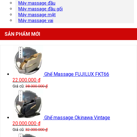
Máy massage đầu
Máy massage đầu gối
Máy massage mặt
Máy massage vai
SẢN PHẨM MỚI
Ghế Massage FUJILUX FKT66
22.000.000
₫
Giá cũ:
38.000.000
₫
Ghế massage Okinawa Vintage
20.000.000
₫
Giá cũ:
32.000.000
₫