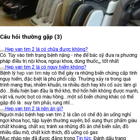
Câu hỏi thường gặp (3)
Hẹp van tim 2 lá có chữa được không?
Có. Tùy vào tình trạng bệnh nặng - nhẹ để bác sỹ đưa ra phương
pháp điều trị nội khoa, ngoại khoa, dùng thuốc,,, tốt nhất
Hẹp van tim 2 lá có nguy hiểm không?
Bệnh lý
hẹp van tim
này có thể gây ra những biến chứng cấp tính
nguy hiểm, đặc biệt là phù phổi cấp. Thường xảy ra trong quá
trình mang thai, nhiễm khuẩn, ra nhiều dịch hay khi cố sức làm gì
đó….Biểu hiện ban đầu là thở khó, thở hổn hển không được mạnh,
vật vã, nước bọt có màu hồng….một số biến chứng khác có thể
gặp đó là : suy tim phải, rung nhĩ….
Hẹp van tim 2 lá nên ăn gì?
Người mắc bệnh hẹp van tim 2 lá cần có chế độ ăn uống nghỉ
ngơi khoa học, tập luyện thường xuyên, bổ sung thực phẩm giàu
chất khoáng, chất xơ, tránh xa những đồ ăn chế biến sẵn, đồ
nhiều dầu mỡ, chất kích thích, đồ uống có gas
Mục nhập này đã được đăng trong
Tin tức
. Đánh dấu trang