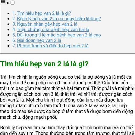
Tìm hiểu hẹp van 2 lá là gì?
Bệnh lý hẹp van 2 lá có nguy hiểm không?
Nguyên nhân gây hẹp van 2 lá
Triệu chứng của bệnh hẹp van hai lá
Đối tượng tỉ lệ mắc bệnh hẹp van 2 lá cao
Giai đoạn hẹp van 2 lá
Phòng tránh và điều trị hẹp van 2 lá
Tìm hiểu hẹp van 2 lá là gì?
Trái tim chính là nguồn sống của cơ thể, là sự sống và là một cái
máy bơm để cung cấp máu đi nuôi dưỡng cơ thể. Cấu trúc của
trái tim bao gồm hai tâm thất và hai tâm nhĩ. Thất phải và nhĩ phải
được ngăn cách bởi van 3 lá, thất trái và nhĩ trái được ngăn cách
bởi van 2 lá. Một chu trình hoạt động của tim, máu được lưu
thông từ tâm nhĩ đến tâm thất đi qua van 2 lá và van 3 lá. Tiếp
theo đó máu sẽ được co bóp ở tâm thất và được bơm đến động
mạch chủ, động mạch phổi.
Bệnh lý hẹp van tim sẽ làm thay đổi quá trình bơm máu và có thể
dẫn đến suy tim. Thông thường bên trong tâm trương, thất trái sẽ