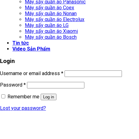
Máy sấy quần áo Panasonic
Máy sấy quần áo Coex
Máy sấy quần áo Nonan
Máy sấy quần áo Electrolux
Máy sấy quần áo LG
Máy sấy quần áo Xiaomi
Máy sấy quần áo Bosch
Tin tức
Video Sản Phẩm
Login
Username or email address
*
Password
*
Remember me
Log in
Lost your password?