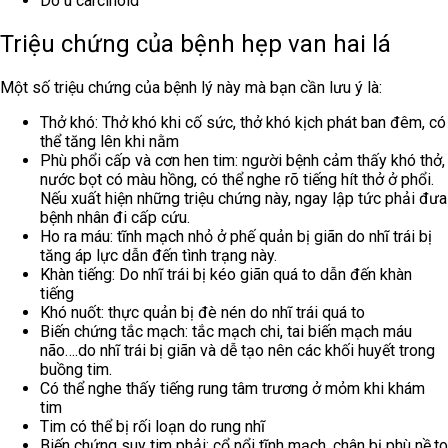
Do u carcinoid
Triệu chứng của bệnh hẹp van hai lá
Một số triệu chứng của bệnh lý này mà bạn cần lưu ý là:
Thở khó: Thở khó khi cố sức, thở khó kịch phát ban đêm, có
thể tăng lên khi nằm
Phù phổi cấp và cơn hen tim: người bệnh cảm thấy khó thở,
nước bọt có màu hồng, có thể nghe rõ tiếng hít thở ở phổi.
Nếu xuất hiện những triệu chứng này, ngay lập tức phải đưa
bệnh nhân đi cấp cứu.
Ho ra máu: tĩnh mạch nhỏ ở phế quản bị giãn do nhĩ trái bị
tăng áp lực dẫn đến tình trạng này.
Khàn tiếng: Do nhĩ trái bị kéo giãn quá to dẫn đến khàn
tiếng
Khó nuốt: thực quản bị đè nén do nhĩ trái quá to
Biến chứng tắc mạch: tắc mạch chi, tai biến mạch máu
não….do nhĩ trái bị giãn và dễ tạo nên các khối huyết trong
buồng tim.
Có thể nghe thấy tiếng rung tâm trương ở mỏm khi khám
tim
Tim có thể bị rối loạn do rung nhĩ
Biến chứng suy tim phải: cổ nổi tĩnh mạch, chân bị phù nề,to